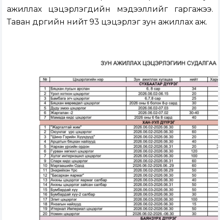
ажиллах цэцэрлэгүүдийн мэдээллийг гаргажээ.
Таван дүүргийн нийт 93 цэцэрлэг зун ажиллах аж.