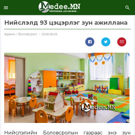
Нийслэлд 93 цэцэрлэг зун ажиллана
Aдмин / Боловсрол
2026.06.05
Нийслэлийн Боловсролын газраас энэ зун