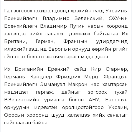
Гал зогсоох тохиролцоонд хүрэхийн тулд Украины
Ерөнхийлөгч Владимир Зеленский, ОХУ-ын
Ерөнхийлөгч Владимир Путин нарын хооронд
хэлэлцээ хийх саналыг дэмжиж байгаагаа Их
Британи, Герман, Францын удирдагчид
илэрхийлээд, үүнд Европын орнууд өөрийн үүргийг
гүйцэтгэх болно гэж ням гарагт мэдэгджээ.
Их Британийн Ерөнхий сайд Кир Стармер,
Германы Канцлер Фридрих Мерц, Францын
Ерөнхийлөгч Эммануэл Макрон нар хамтарсан
мэдэгдэл гаргаж, дайныг зогсоох тухай
В.Зеленскийн уриалга болон АНУ, Европын
орнуудын идэвхтэй оролцоотойгоор Украин,
Оросын хооронд шууд хэлэлцээ хийх саналыг
сайшаасан байна.