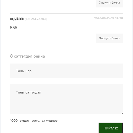
Хариулт бичих
xsjyBldb
2026-06-10 05:34:38
[198.251.72.103]
555
Хариулт бичих
8
сэтгэгдэл байна
1000
тэмдэгт оруулах үлдлээ.
Нийтлэх