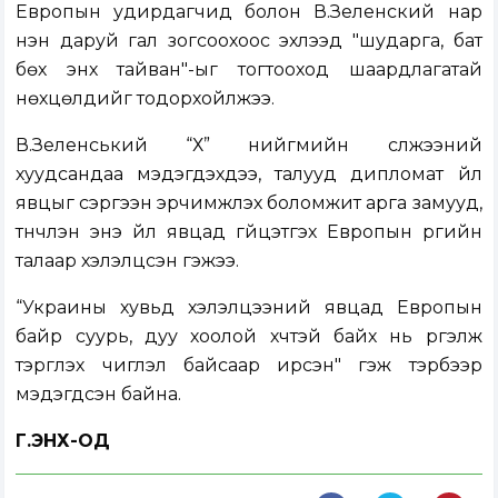
Европын удирдагчид болон В.Зеленский нар
нэн даруй гал зогсоохоос эхлээд "шударга, бат
бөх энх тайван"-ыг тогтооход шаардлагатай
нөхцөлүүдийг тодорхойлжээ.
В.Зеленський “Х” нийгмийн сүлжээний
хуудсандаа мэдэгдэхдээ, талууд дипломат үйл
явцыг сэргээн эрчимжүүлэх боломжит арга замууд,
түүнчлэн энэ үйл явцад гүйцэтгэх Европын үүргийн
талаар хэлэлцсэн гэжээ.
“Украины хувьд хэлэлцээний явцад Европын
байр суурь, дуу хоолой хүчтэй байх нь үргэлж
тэргүүлэх чиглэл байсаар ирсэн" гэж тэрбээр
мэдэгдсэн байна.
Г.ЭНХ-ОД