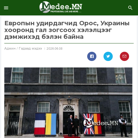
Европын удирдагчид Орос, Украины
хооронд гал зогсоох хэлэлцээг
дэмжихэд бэлэн байна
Aдмин / Гадаад мэдээ
2026.06.08