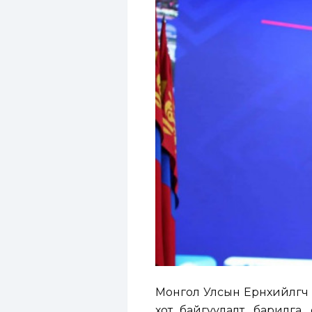
Монгол Улсын Ерөнхийлөгч
хот байгуулалт, барилга,