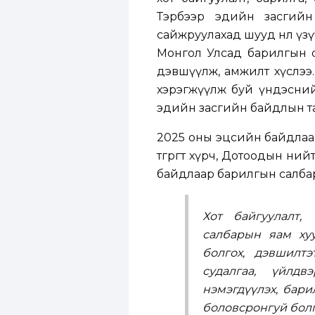
Тэрбээр эдийн засгийн
сайжруулахад шууд нөлөө ү
Монгол Улсад барилгын с
дэвшүүлж, амжилт хүслээ.
хэрэгжүүлж буй үндэсний х
эдийн засгийн байдлын та
2025 оны эцсийн байдлаар
төгрөгт хүрч, Дотоодын ни
байдлаар барилгын салбар
Хот байгуулалт,
салбарын яам хуу
болгох, дэвшилтэ
судалгаа, үйлдв
нэмэгдүүлэх, бар
боловсронгуй болг