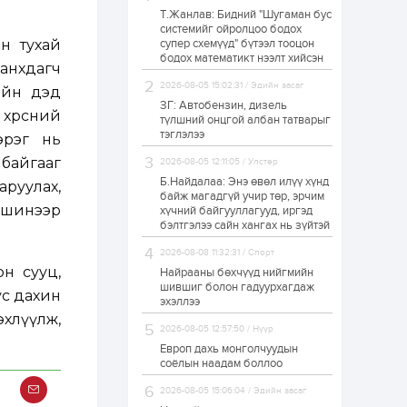
Т.Жанлав: Бидний "Шугаман бус
Б.Хулан дэлхийн
системийг ойролцоо бодох
аварга боллоо
н тухай
супер схемүүд" бүтээл тооцон
бодох математикт нээлт хийсэн
анхдагч
2026-08-05 15:02:31 / Эдийн засаг
рийн дэд
1 өдөр
0
0
ЗГ: Автобензин, дизель
хөрсний
Р.Даваадорж: Энэ
түлшний онцгой албан татварыг
намрын экспортын
тэглэлээ
эрэг нь
орлого Монголд
боломж олгож болох
байгааг
2026-08-05 12:11:05 / Улстөр
юм
Б.Найдалаа: Энэ өвөл илүү хүнд
аруулах,
1 өдөр
0
2
байж магадгүй учир төр, эрчим
д шинээр
хүчний байгууллагууд, иргэд
Автомашины улсын
дугаар сондгой
бэлтгэлээ сайн хангах нь зүйтэй
тоогоор төгссөн бол
өнөөдөр шатахуун
2026-08-08 11:32:31 / Спорт
авна
н сууц,
Найрааны бөхчүүд нийгмийн
1 өдөр
0
0
шившиг болон гадуурхагдаж
ус дахин
эхэллээ
Н.Номтойбаяр:
хлүүлж,
Аймгуудад
2026-08-05 12:57:50 / Нүүр
тулгамдаж буй
асуудлуудыг долоо
Европ дахь монголчуудын
хоног бүр Засгийн
соёлын наадам боллоо
газрын...
1 өдөр
0
0
2026-08-05 15:06:04 / Эдийн засаг
УИХ-ын дарга