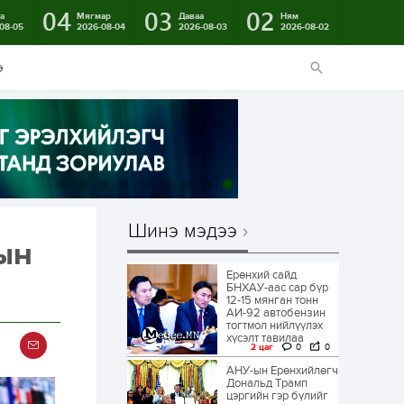
04
03
02
а
Мягмар
Даваа
Ням
08-05
2026-08-04
2026-08-03
2026-08-02
э
Шинэ мэдээ
рын
Ерөнхий сайд
БНХАУ-аас сар бүр
12-15 мянган тонн
АИ-92 автобензин
тогтмол нийлүүлэх
хүсэлт тавилаа
2 цаг
0
0
АНУ-ын Ерөнхийлөгч
Дональд Трамп
цэргийн гэр бүлийг