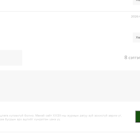
Ха
2026-
Ха
8
сэтгэ
лага хүлээхгүй болно. Манай сайт ХХЗХ-ны журмын дагуу зүй зохисгүй зарим үг,
дээ бусдын эрх ашгийг хүндэтгэн үзнэ үү.