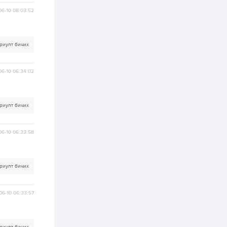
худалдан авах
журмыг баталлаа
06-10 08:03:52
2 өдөр
0
0
Нэгдүгээр
риулт бичих
хорооллын арын
замыг наймдугаар
сарын 6-ны 23:00
цагаас түр хааж,
06-10 06:34:02
борооны ус...
2 өдөр
0
0
Б.Баярбаатар:
Төсвийн шинэчлэл
риулт бичих
хийхгүй, урсгал
зардлаа
үргэлжлүүлэн тэлээд
байвал...
06-10 06:33:58
2 өдөр
2
0
Татварын өртэй
шатахуун импортлогч
ААН-үүдийн дансыг
риулт бичих
битүүмжлэхгүй
2 өдөр
1
0
06-10 06:33:57
Нөөцийн махны
худалдаа,
борлуулалтыг
нээлттэй ил тод