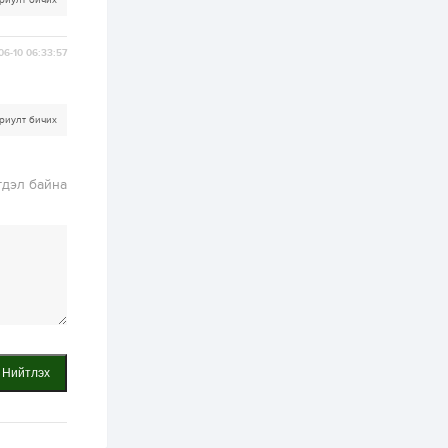
риулт бичих
болгоно
3 өдөр
0
0
06-10 06:33:57
ЗГ: Автобензин,
дизель түлшний
онцгой албан
татварыг тэглэлээ
риулт бичих
3 өдөр
3
0
З.Мэндсайхан:
Хүнсний нөөцийг
гдэл байна
бэлтгэх агуулах,
зоорь бэлтгэх ААН-
үүдэд хөнгөлөлттэй
зээл олгоно
3 өдөр
2
0
Европ дахь
монголчуудын
соёлын наадам
боллоо
3 өдөр
2
0
Өнгөрсөн сард
Нийтлэх
1,439.2 кг үнэт
металл худалдан
авчээ