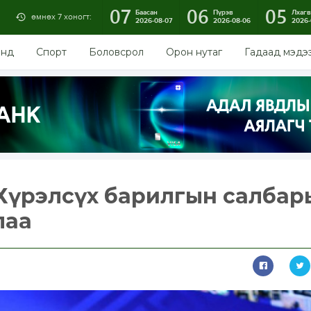
07
06
05
Баасан
Пүрэв
Лхагв
өмнөх 7 хоногт:
2026-08-07
2026-08-06
2026-
энд
Спорт
Боловсрол
Орон нутаг
Гадаад мэдэ
У.Хүрэлсүх барилгын салба
злаа