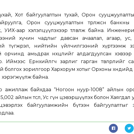
хай, Хот байгуулалтын тухай, Орон сууцжуулалты
руулга, Орон сууцжуулалтын төрөлжсөн банкны 
ж, УИХ-аар хэлэлцүүлэхээр төлөвлөж байна. Инжене
ээний хүчин чадлыг давсан ачаалал, агаар, ус, 
өөний түгжрэл, нийтийн үйлчилгээний хүртээмж з
 орчинд амьдрах нөхцөлийг алдагдуулсан хэвээр 
 Иймээс Ерөнхийлөгч зарлиг гарган төвлөрлийг са
й болгох зорилгоор Хархорум хотыг Орхоны хөндий
й хэрэгжүүлж байна.
р ажиллаж байхдаа “Ногоон нуур-1008” айлын оро
 5,002 айлын төсөл, Ус гүн цэвэршүүлэх болон Хаягдал 
цэвэрлэх байгууламжийн бүтээн байгуулалтыг э
рдлаа.