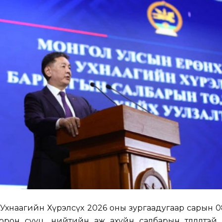
 Ухнаагийн Хүрэлсүх 2026 оны зургаадугаар сарын 08
 орон сууц, нийтийн аж ахуйн салбарын төлөөлөлтэй 