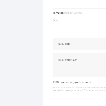
xsjyBldb
[198.251.72.103]
555
1000
тэмдэгт оруулах үлдлээ.
Уншигчдын бичсэн сэтгэгдэлд Medee.MN хариуц
хэллэгийг хязгаарласан тул Та сэтгэгдэл бичих