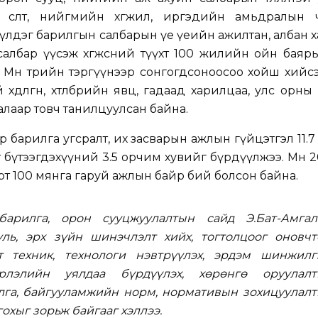
 өсөлт, нийгмийн хөгжил, иргэдийн амьдралын 
зүүлдэг барилгын салбарын үе үеийн ажилтан, албан 
албар үүсэж хөгжсөний түүхт 100 жилийн ойн баяр
 Мөн төрийн тэргүүнээр сонгогдсоноосоо хойш хийс
өдөлгөөн, хөтөлбөрийн явц, гадаад харилцаа, улс орны
лаар товч танилцуулсан байна.
 барилга угсралт, их засварын ажлын гүйцэтгэл 11.7
йт бүтээгдэхүүний 3.5 орчим хувийг бүрдүүлжээ. Мөн 
т 100 мянга гаруй ажлын байр бий болсон байна.
 барилга, орон сууцжуулалтын сайд Э.Бат-Амгал
ль, эрх зүйн шинэчлэлт хийх, тогтолцоог оновчт
т техник, технологи нэвтрүүлэх, эрдэм шинжилгэ
эрлэлийн уялдаа бүрдүүлэх, хөрөнгө оруулалт
илга, байгууламжийн норм, нормативын зохицуулалт
охыг зорьж байгааг хэллээ.