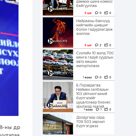
дэмжих шинэ комисс
байгууллаа
3 цаг
0
0
Найрааны бөхчүүд
нийгмийн шившиг
болон гадуурхагдаж
эхэллээ
3 цаг
2
0
Сүүлийн 10 жилд 700
мянга гаруй суудлын
авто машин
импортолжээ
1 өдөр
0
0
Б.Пүрэвдагва:
Найман салбарын
103 үйлчилгээний
бүртгэлийг
цуцалснаар бизнес
эрхлэхэд таатай...
1 өдөр
1
0
Долдугаар сард
709.503 зөрчил
бүртгэгджээ
-ны өдөр
уулзлаа.