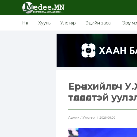
Нүүр
Хууль
Улстөр
Эдийн засаг
Эрүүл м
Ерөнхийлөгч 
төлөөлөлтэй уул
Aдмин / Улстөр
2026.06.09