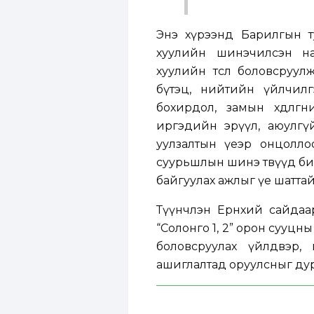
Энэ хүрээнд Барилгын ту
хуулийн шинэчилсэн най
хуулийн төсөл боловсруул
бүтэц, нийтийн үйлчилг
бохирдол, замын хөдөлг
иргэдийн эрүүл, аюулгүй
уулзалтын үеэр онцоллоо.
суурьшлын шинэ төвүүд би
байгуулах ажлыг үе шатта
Түүнчлэн Ерөнхий сайдаа
“Солонго 1, 2” орон сууцны
боловсруулах үйлдвэр, 
ашиглалтад оруулсныг ду