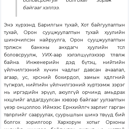
боловсронгуй болгохыг зорьж
байгааг хэллээ.
Энэ хүрээнд Барилгын тухай, Хот байгуулалтын
тухай, Орон сууцжуулалтын тухай хуулийн
шинэчилсэн найруулга, Орон сууцжуулалтын
төрөлжсөн банкны анхдагч хуулийн төсөл
боловсруулж, УИХ-аар хэлэлцүүлэхээр төлөвлөж
байна. Инженерийн дэд бүтэц, нийтийн
үйлчилгээний хүчин чадлыг давсан ачаалал,
агаар, ус, хөрсний бохирдол, замын хөдөлгөөний
түгжрэл, нийтийн үйлчилгээний хүртээмж зэрэг
нь иргэдийн эрүүл, аюулгүй орчинд амьдрах
нөхцөлийг алдагдуулсан хэвээр байгааг уулзалтын
үеэр онцоллоо. Иймээс Ерөнхийлөгч зарлиг гарган
төвлөрлийг сааруулах, суурьшлын шинэ төвүүд бий
болгох зорилгоор Хархорум хотыг Орхоны