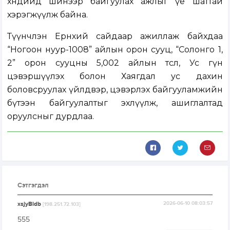
хөндийд шинээр байгуулах ажлыг үе шаттай
хэрэгжүүлж байна.
Түүнчлэн Ерөнхий сайдаар ажиллаж байхдаа
“Ногоон нуур-1008” айлын орон сууц, “Солонго 1,
2” орон сууцны 5,002 айлын төсөл, Ус гүн
цэвэршүүлэх болон Хаягдал ус дахин
боловсруулах үйлдвэр, цэвэрлэх байгууламжийн
бүтээн байгуулалтыг эхлүүлж, ашиглалтад
оруулсныг дурдлаа.
Сэтгэгдэл
xsjyBldb
2026-06-10 08:03:57
[198.251.72.103]
555