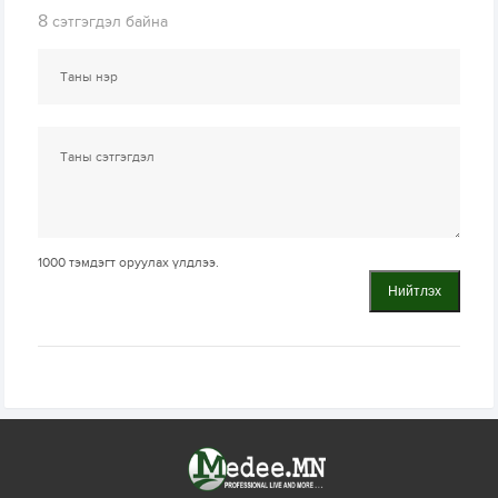
8
сэтгэгдэл байна
1000
тэмдэгт оруулах үлдлээ.
Нийтлэх