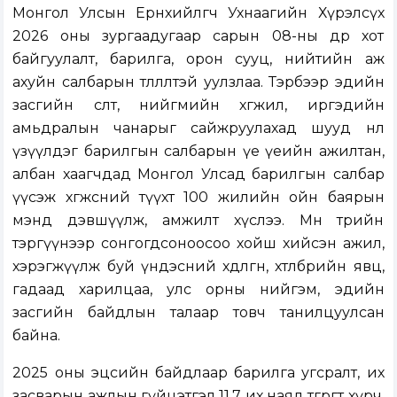
Монгол Улсын Ерөнхийлөгч Ухнаагийн Хүрэлсүх
2026 оны зургаадугаар сарын 08-ны өдөр хот
байгуулалт, барилга, орон сууц, нийтийн аж
ахуйн салбарын төлөөлөлтэй уулзлаа. Тэрбээр эдийн
засгийн өсөлт, нийгмийн хөгжил, иргэдийн
амьдралын чанарыг сайжруулахад шууд нөлөө
үзүүлдэг барилгын салбарын үе үеийн ажилтан,
албан хаагчдад Монгол Улсад барилгын салбар
үүсэж хөгжсөний түүхт 100 жилийн ойн баярын
мэнд дэвшүүлж, амжилт хүслээ. Мөн төрийн
тэргүүнээр сонгогдсоноосоо хойш хийсэн ажил,
хэрэгжүүлж буй үндэсний хөдөлгөөн, хөтөлбөрийн явц,
гадаад харилцаа, улс орны нийгэм, эдийн
засгийн байдлын талаар товч танилцуулсан
байна.
2025 оны эцсийн байдлаар барилга угсралт, их
засварын ажлын гүйцэтгэл 11.7 их наяд төгрөгт хүрч,