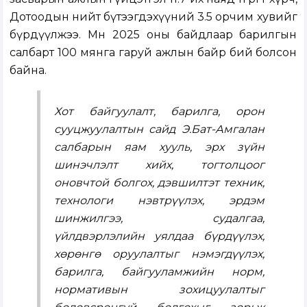
Дотоодын нийт бүтээгдэхүүний 3.5 орчим хувийг
бүрдүүлжээ. Мөн 2025 оны байдлаар барилгын
салбарт 100 мянга гаруй ажлын байр бий болсон
байна.
Хот байгуулалт, барилга, орон
сууцжуулалтын сайд Э.Бат-Амгалан
салбарын яам хууль, эрх зүйн
шинэчлэлт хийх, тогтолцоог
оновчтой болгох, дэвшилтэт техник,
технологи нэвтрүүлэх, эрдэм
шинжилгээ, судалгаа,
үйлдвэрлэлийн уялдаа бүрдүүлэх,
хөрөнгө оруулалтыг нэмэгдүүлэх,
барилга, байгууламжийн норм,
нормативын зохицуулалтыг