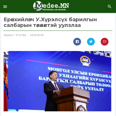
Ерөнхийлөгч У.Хүрэлсүх барилгын
салбарын төлөөлөлтэй уулзлаа
Aдмин / Улстөр
2026.06.09