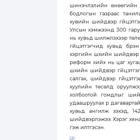
шинэчлэлийн өнөөгийн б
бодлогын газраас танилц
хувийн шийдвэр гүйцэтгэл
Улсын хэмжээнд 300 гару
нь хувьд шилжүүлэхээр тө
гүйцэтгэгчид хувьд бүр
хэргийн шүүхийн шийдвэр 
реформ хийх нь цаг хугац
шүүхийн шийдвэр гүйцэтгэ
салгах, шийдвэр гүйцэтгэ
хуулийн төсөлд оруулжээ
холбоотой гомдлыг ший
удаашруулах үр дагаварта
хувьд ангилж үзэхэд, 1
шийдвэрлэжээ. Хэрэг хяна
гэж илтгэсэн.