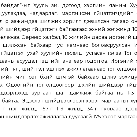
айдал”-ыг Хууль зүй, дотоод хэргийн яамны Хуу
уулахдаа, чадварлаг, мэргэшсэн гүйцэтгэгчдийг б
 рүү аажимдаа шилжих зорилт дэвшүүлсэн талаар о
й шийдвэр гүйцэтгэгч байгаагаас эхний ээлжинд 1
лөвлөжээ. Өөрөөр хэлбэл, 10 жилийн дараа иргэний
эн шилжсэн байхаар тус яамнаас боловсруулсан 
гүйцэтгэх тухай хуулийн төсөлд тусгасан гэлээ. Тог
ааны асуудал гэдгийг энэ үеэр тодотгов. Иргэний
лийг ял, шийтгэл эдлүүлэх ажиллагаанаас тогтолцоо
лийн чиг үүрэг бүхий шүүгчтэй байхаар шинэ зохиц
. Одоогийн тогтолцоогоор шүүхийн шийдвэр гүйцэ
двэрлэхэд зургаан шат дамжиж байгаа нь 1-3
й байгаа. Эцэслэн шийдвэрлэсэн хэрэг маргааныг х
42-г нэг жилд, 157-г 1-3 жилд, 34-г гурваас дэ
н шийдвэрлэх ажиллагаа дуусаагүй 175 хэрэг маргаа