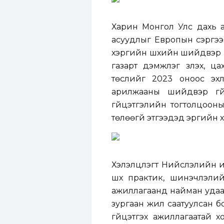
Харин Монгол Улс дахь а
асуудлыг
Европын сэргээ
хэргийн шүүхийн шийдвэр 
газарт дэмжлэг үзүүлэх,
төслийг 2023 оноос эхл
арилжааны шийдвэр гүйц
гүйцэтгэлийн тогтолцооны 
төлөөгүй этгээдэд эрүүгий
Хэлэлцүүлэгт Нийслэлийн 
шүүх практик, шинэчлэли
ажиллагаанд найман удаа 
зургаан жил саатуулсан б
гүйцэтгэх ажиллагаатай 