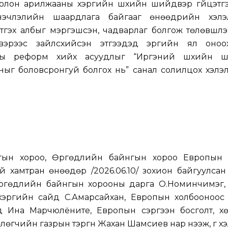
лон арилжааны хэргийн шүүхийн шийдвэр гүйцэтгэ
эчлэлийн шаардлага байгааг өнөөдрийн хэлэлц
гэх албыг мэргэшсэн, чадварлаг болгож төлөвшүүлэ
двэрээс зайлсхийсэн этгээдэд эрүүгийн ял оноох
оны реформ хийх асуудлыг “Иргэний шүүхийн 
чныг боловсронгуй болгох нь” санал солилцох хэлэл
нгын хороо, Өргөдлийн байнгын хороо Европын 
й хамтран өнөөдөр /2026.06.10/ зохион байгуулсан
 Өргөдлийн байнгын хорооны дарга О.Номинчимэг,
од хэргийн сайд С.Амарсайхан, Европын холбооноо
д Ина Марчюлёните, Европын сэргээн босголт, х
өгчийн газрын тэргүүн Жахан Шамсиев нар нээж, үг хэ