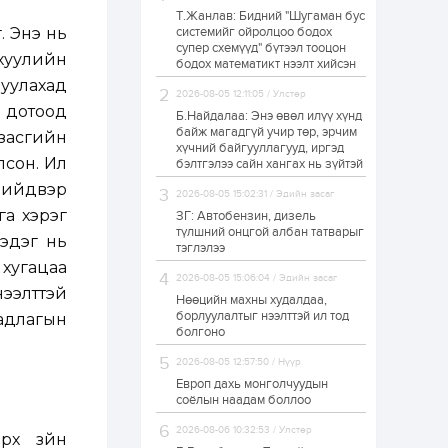
Т.Жанлав: Бидний "Шугаман бус
Н.Номтойбаяр:
. Энэ нь
системийг ойролцоо бодох
Аймгуудад
супер схемүүд" бүтээл тооцон
тулгамдаж буй
 хуулийн
асуудлуудыг долоо
бодох математикт нээлт хийсэн
хоног бүр Засгийн
уулахад
газрын...
2026-08-05 12:11:05 / Улстөр
1 өдөр
0
0
 дотоод
Б.Найдалаа: Энэ өвөл илүү хүнд
УИХ-ын дарга
байж магадгүй учир төр, эрчим
засгийн
С.Бямбацогт төрийг
хүчний байгууллагууд, иргэд
төлөөлөн Сутай
он. Илүү
бэлтгэлээ сайн хангах нь зүйтэй
хайрхны тэнгэрийг
тахих төрийн
 шийдвэр
2026-08-05 15:02:31 / Эдийн засаг
тахилгад оролцлоо
1 өдөр
3
0
га хэрэг
ЗГ: Автобензин, дизель
түлшний онцгой албан татварыг
“Хотын дарга сонсож
эдэг нь
байна” 150150 тусгай
тэглэлээ
дугаарыг
 хугацаа
наймдугаар сарын
2026-08-05 15:06:04 / Эдийн засаг
14-нөөс ажиллуулж...
нээлттэй
Нөөцийн махны худалдаа,
1 өдөр
0
0
борлуулалтыг нээлттэй ил тод
бадлагын
болгоно
“Чингис хаан” олон
улсын нисэх буудал
2026-08-05 12:57:50 / Нүүр
руу нийтийн тээврийн
автобус 24 цагаар
Европ дахь монголчуудын
үйлчилж байна
соёлын наадам боллоо
1 өдөр
1
0
2026-08-06 10:32:53 / Улстөр
рх зүйн
Нийслэлийн