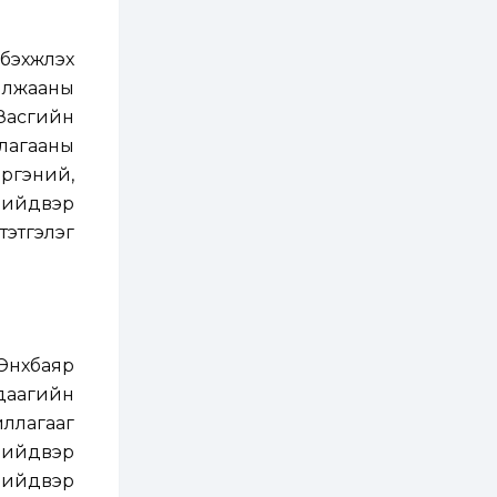
ААН-үүдийн дансыг
битүүмжлэхгүй
эхжүүлэх
1 өдөр
1
0
илжааны
Нөөцийн махны
худалдаа,
 Засгийн
борлуулалтыг
нээлттэй ил тод
лагааны
болгоно
ргэний,
2 өдөр
0
0
шийдвэр
ЗГ: Автобензин,
дизель түлшний
тэтгэлэг
онцгой албан
татварыг тэглэлээ
2 өдөр
3
0
З.Мэндсайхан:
Хүнсний нөөцийг
бэлтгэх агуулах,
.Энхбаяр
зоорь бэлтгэх ААН-
үүдэд хөнгөлөлттэй
удаагийн
зээл олгоно
2 өдөр
2
0
иллагааг
Европ дахь
 шийдвэр
монголчуудын
соёлын наадам
 шийдвэр
боллоо