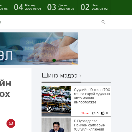
04
03
02
а
Мягмар
Даваа
Ням
08-05
2026-08-04
2026-08-03
2026-08-02
э
Шинэ мэдээ
ийн
Сүүлийн 10 жилд 700
ох
мянга гаруй суудлын
авто машин
импортолжээ
11 цаг
0
0
Б.Пүрэвдагва:
Найман салбарын
103 үйлчилгээний