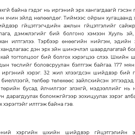
гүй байна гэдэг нь иргэний эрх хангагдаагүй гэсэн үг
лон хүчин зүйлд нөлөөлдөг. Тиймээс ойрын хугацаанд
ийдвэр гүйцэтгэгчдийн ажлын гүйцэтгэлийг сайжр
цлага, дэмжлэгийг бий болгоно хэмээн Хууль зүй,
хан илтгэлээ. Тэрбээр өнөөгийн нийгэм, эдийн 
хандлагаас үүдэн эрх зүйн шинэчлэл шаардлагатай болс
рхай тогтолцоог бий болгох хэрэгцээ үүслээ. Шүүхийн
дын төслийг боловсруулан бэлтгэж байгаа. 177 мян
иргэний хэрэг. 32 жил хүлээгдсэн шийдвэр бий г
иелүүлээгүй, төлбөр төлөхөөс зайлсхийсэн этгээдэд
, төрийн бусад үйлчилгээг үзүүлэхгүй, мэдээллийг нь 
уун дарагдуулах боломжгүйгээр зохицуулах зэрэг ал
х хэрэгтэйг илтгэж байна гэв.
ний хэргийн шүүхийн шийдвэр гүйцэтгэлийн э