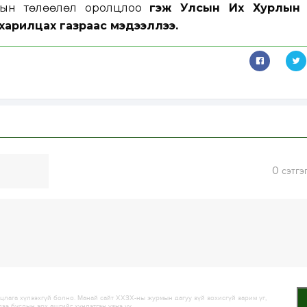
чдын төлөөлөл оролцлоо
гэж Улсын Их Хурлын 
харилцах газраас мэдээллээ.
0
сэтгэ
лага хүлээхгүй болно. Манай сайт ХХЗХ-ны журмын дагуу зүй зохисгүй зарим үг,
дээ бусдын эрх ашгийг хүндэтгэн үзнэ үү.