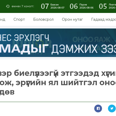
07
06
05
Баасан
Пүрэв
Лхагв
өмнөх 7 хоногт:
2026-08-07
2026-08-06
2026-
энд
Спорт
Боловсрол
Орон нутаг
Гадаад мэдэ
р биелүүлээгүй этгээдэд хүүг
ж, эрүүгийн ял шийтгэл оно
дөв