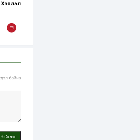
2 өдөр
0
0
Хэвлэл
Т.Жанлав: Бидний
"Шугаман бус
системийг ойролцоо
бодох супер схемүүд"
бүтээл тооцон
бодох...
2 өдөр
7
3
С.Бямбацогт:
Хэлэлцүүлгээс илүү
хэрэгжилт,
амлалтаас илүү
бодит үр дүн чухал
3 өдөр
0
0
Неймар зодог тайлах
гдэл байна
эсэхээ 12 дугаар сард
шийднэ
3 өдөр
0
3
Нийслэлийн 30
дугаар сургуулийг 10
дугаар сарын 1-нд
ашиглалтад оруулна
3 өдөр
0
0
Нийтлэх