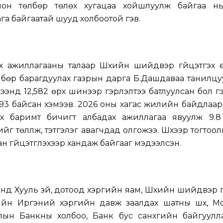
олон төлбөр төлөх хугацаа хойшлуулж байгаа н
га байгаатай шууд холбоотой гэв.
лах ажиллагааны талаар Шүүхийн шийдвэр гүйцэтгэх
бөр барагдуулах газрын дарга Б.Дашдаваа танилцу
энд 12,582 өрх шинээр гэрлэлтээ батлуулсан бол г
93 байсан хэмээв. 2026 оны хагас жилийн байдлаар 
гэх баримт бичигт албадах ажиллагаа явуулж 9.8
йг төлүүлж, тэтгэлэг авагчдад олгожээ. Шүүхээр тогтоо
н гүйцэтгүүлэхээр хандаж байгааг мэдээлсэн.
д Хууль зүй, дотоод хэргийн яам, Шүүхийн шийдвэр г
ийн Иргэний хэргийн давж заалдах шатны шүүх, М
ын Банкны холбоо, Банк бус санхүүгийн байгуулл