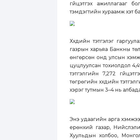
гүйцэтгэх ажиллагааг б
тэмдэгтийн хураамж хэт ба
Хүүхдийн тэтгэлэг гаргуу
газрын харьяа Банкны төл
өнгөрсөн онд улсын хэмжэ
цуцлуулсан тохиолдол 4,4
тэтгэлгийн 7,272 гүйцэт
төгрөгийн хүүхдийн тэтгэлги
хэрэг тутмын 3–4 нь албада
Энэ удаагийн арга хэмжээн
ерөнхий газар, Нийслэл
Хуульдын холбоо, Монгол