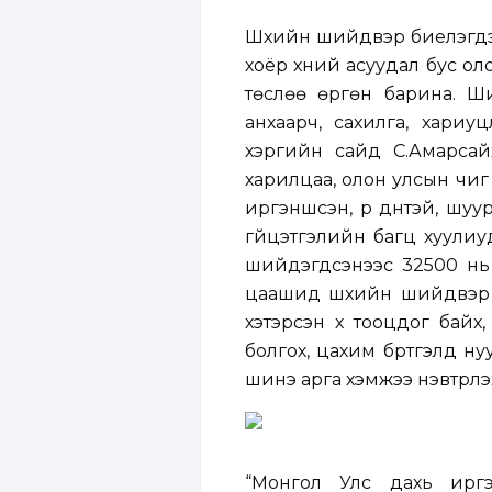
Шүүхийн шийдвэр биелэгдэх
хоёр хүний асуудал бус о
төслөө өргөн барина. Ш
анхаарч, сахилга, хариу
хэргийн сайд С.Амарсай
харилцаа, олон улсын чиг 
иргэншсэн, үр дүнтэй, шуу
гүйцэтгэлийн багц хуулиу
шийдэгдсэнээс 32500 нь 
цаашид шүүхийн шийдвэр б
хэтэрсэн хүү тооцдог байх
болгох, цахим бүртгэлд н
шинэ арга хэмжээ нэвтрүүлэ
“Монгол Улс дахь иргэ