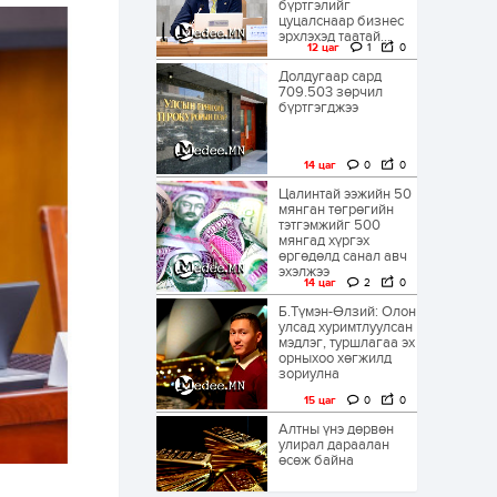
бүртгэлийг
цуцалснаар бизнес
эрхлэхэд таатай...
12 цаг
1
0
Долдугаар сард
709.503 зөрчил
бүртгэгджээ
14 цаг
0
0
Цалинтай ээжийн 50
мянган төгрөгийн
тэтгэмжийг 500
мянгад хүргэх
өргөдөлд санал авч
эхэлжээ
14 цаг
2
0
Б.Түмэн-Өлзий: Олон
улсад хуримтлуулсан
мэдлэг, туршлагаа эх
орныхоо хөгжилд
зориулна
15 цаг
0
0
Алтны үнэ дөрвөн
улирал дараалан
өсөж байна