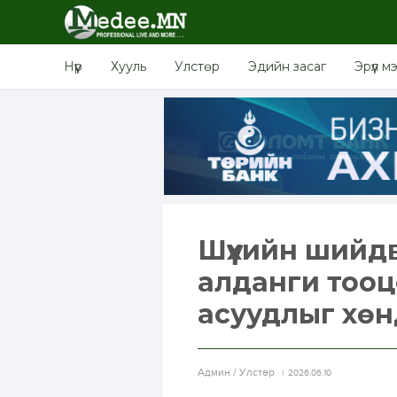
Нүүр
Хууль
Улстөр
Эдийн засаг
Эрүүл м
Шүүхийн шийдвэ
алданги тооцо
асуудлыг хөн
Aдмин / Улстөр
2026.06.10