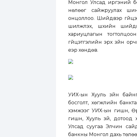
Монгол Улсад иргэний бо
нөлөөг сайжруулах шин
онцоллоо. Шийдвэр гүйцэт
шилжүүлэх, шүүхийн ший
хариуцлагын тогтолцо
гүйцэтгэлийн эрх зүйн ор
үеэр хөндөв.
УИХ-ын Хууль зүйн бай
босголт, хөгжлийн банкта
хэмжээг УИХ-ын гишүүн,
гишүүн, Хууль зүй, дото
Улсад суугаа Элчин сай
банкны Монгол дахь төлөөл