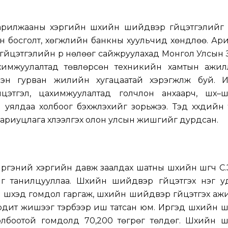
рилжааны хэргийн шүүхийн шийдвэр гүйцэтгэлийг б
н босголт, хөгжлийн банкны хуульчид хөндлөө. Ар
гүйцэтгэлийн үр нөлөөг сайжруулахад Монгол Улсын
 цахимжуулалтад төвлөрсөн техникийн хамтын ажил
эн гурван жилийн хугацаатай хэрэгжүүлж буй. И
этгэл, цахимжуулалтад голчлон анхаарч, шүүх–
уялдаа холбоог бэхжүүлэхийг зорьжээ. Тэд хүүхдийн 
н хариуцлага хүлээлгэх олон улсын жишгийг дурдсан.
иргэний хэргийн давж заалдах шатны шүүхийн шүүгч С
йг танилцууллаа. Шүүхийн шийдвэр гүйцэтгэх нэг 
шүүхэд гомдол гаргаж, шүүхийн шийдвэр гүйцэтгэх аж
одит жишээг тэрбээр иш татсан юм. Иргэд шүүхийн
холбоотой гомдолд 70,200 төгрөг төлдөг. Шүүхийн