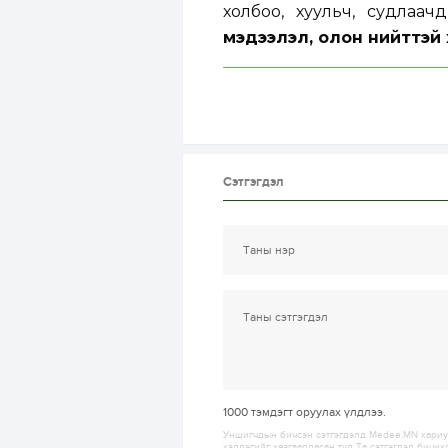
холбоо, хуульч, судлаа
мэдээлэл, олон нийттэй 
Сэтгэгдэл
1000
тэмдэгт оруулах үлдлээ.
Уншигчдын бичсэн сэтгэгдэлд Medee.MN хариуц
хэллэгийг хязгаарласан тул Та сэтгэгдэл бичих