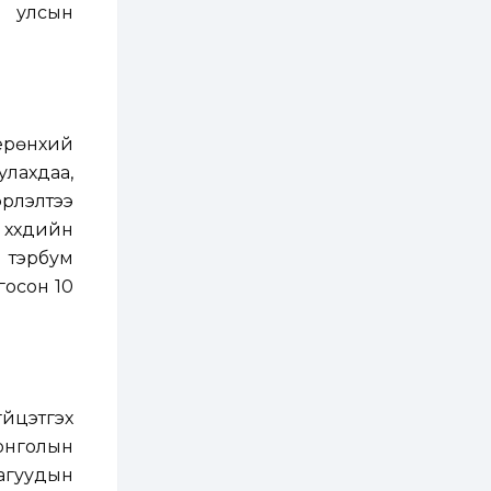
ь улсын
2 өдөр
2
0
Өнгөрсөн сард
1,439.2 кг үнэт
металл худалдан
авчээ
 ерөнхий
2 өдөр
0
0
улахдаа,
Б.Найдалаа: Энэ
өвөл илүү хүнд байж
эрлэлтээ
магадгүй учир төр,
эрчим хүчний
хүүхдийн
байгууллагууд, иргэд
бэлтгэлээ...
 тэрбум
2 өдөр
6
0
лгосон 10
Өнөөдөр сондгой
тоогоор төгссөн
автомашинтай иргэд
бензин авна
2 өдөр
0
3
ЗГ: Шатахууны
үйцэтгэх
хангамж,
нийлүүлэлтийг
онголын
тогтворжуулах
асуудлыг хэлэлцэж
агуудын
байна