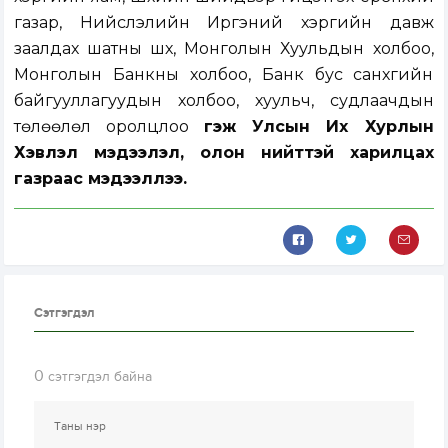
газар, Нийслэлийн Иргэний хэргийн давж
заалдах шатны шүүх, Монголын Хуульдын холбоо,
Монголын Банкны холбоо, Банк бус санхүүгийн
байгууллагуудын холбоо, хуульч, судлаачдын
төлөөлөл оролцлоо
гэж Улсын Их Хурлын
Хэвлэл мэдээлэл, олон нийттэй харилцах
газраас мэдээллээ.
Сэтгэгдэл
0
сэтгэгдэл байна