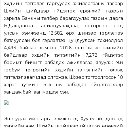
Хүүхдийн тэтгэлэг гаргуулах ажиллагааны талаар
Шүүхийн шийдвэр гүйцэтгэх ерөнхий газрын
харьяа Банкны төлбөр барагдуулах газрын дарга
Б.Дашдаваа танилцуулахдаа, өнгөрсөн онд
улсын хэмжээнд 12,582 өрх шинээр гэрлэлтээ
батлуулсан бол гэрлэлтээ цуцлуулсан тохиолдол
4,493 байсан хэмээв. 2026 оны хагас жилийн
байдлаар хүүхдийн тэтгэлгийн 7,272 гүйцэтгэх
баримт бичигт албадах ажиллагаа явуулж 9.8
тэрбум төгрөгийн хүүхдийн тэтгэлгийг төлүүлж,
тэтгэлэг авагчдад олгожээ. Шүүхээр тогтоолгосон 10
хэрэг тутмын 3–4 нь албадан гүйцэтгүүлэхээр
хандаж байгааг мэдээлсэн.
Энэ удаагийн арга хэмжээнд Хууль зүй, дотоод
хэргийн яам, Шүүхийн шийдвэр гүйцэтгэх ерөнхий