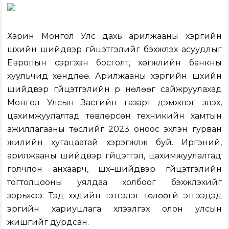
Харин Монгол Улс дахь арилжааны хэргийн
шүүхийн шийдвэр гүйцэтгэлийг бэхжүүлэх асуудлыг
Европын сэргээн босголт, хөгжлийн банкны
хуульчид хөндлөө. Арилжааны хэргийн шүүхийн
шийдвэр гүйцэтгэлийн үр нөлөөг сайжруулахад
Монгол Улсын Засгийн газарт дэмжлэг үзүүлэх,
цахимжуулалтад төвлөрсөн техникийн хамтын
ажиллагааны төслийг 2023 оноос эхлэн гурван
жилийн хугацаатай хэрэгжүүлж буй. Иргэний,
арилжааны шийдвэр гүйцэтгэл, цахимжуулалтад
голчлон анхаарч, шүүх–шийдвэр гүйцэтгэлийн
тогтолцооны уялдаа холбоог бэхжүүлэхийг
зорьжээ. Тэд хүүхдийн тэтгэлэг төлөөгүй этгээдэд
эрүүгийн хариуцлага хүлээлгэх олон улсын
жишгийг дурдсан.