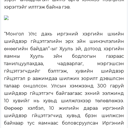
хэрэгтэйг илтгэж байна гэв.
“Монгол Улс дахь иргэний хэргийн шүүхийн
шийдвэр гүйцэтгэлийн эрх зүйн шинэчлэлийн
өнөөгийн байдал”-ыг Хууль зүй, дотоод хэргийн
яамны Хууль зүйн бодлогын газраас
танилцуулахдаа, чадварлаг, мэргэшсэн
гүйцэтгэгчдийг бэлтгэж, хувийн шийдвэр
гүйцэтгэл рүү аажимдаа шилжих зорилт дэвшүүлсэн
талаар онцолсон. Улсын хэмжээнд 300 гаруй
шийдвэр гүйцэтгэгч байгаагаас эхний ээлжинд
10 хувийг нь хувьд шилжүүлэхээр төлөвлөжээ.
Өөрөөр хэлбэл, 10 жилийн дараа иргэний
шийдвэр гүйцэтгэгчид хувьд бүрэн шилжсэн
байхаар тус яамнаас боловсруулсан Иргэний