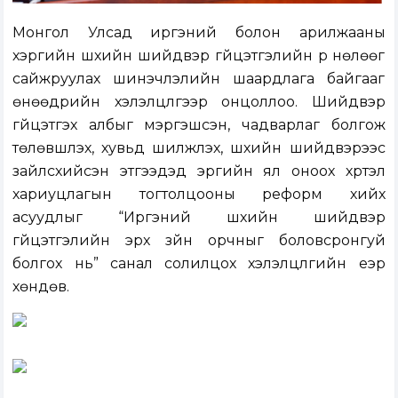
Монгол Улсад иргэний болон арилжааны
хэргийн шүүхийн шийдвэр гүйцэтгэлийн үр нөлөөг
сайжруулах шинэчлэлийн шаардлага байгааг
өнөөдрийн хэлэлцүүлгээр онцоллоо. Шийдвэр
гүйцэтгэх албыг мэргэшсэн, чадварлаг болгож
төлөвшүүлэх, хувьд шилжүүлэх, шүүхийн шийдвэрээс
зайлсхийсэн этгээдэд эрүүгийн ял оноох хүртэл
хариуцлагын тогтолцооны реформ хийх
асуудлыг “Иргэний шүүхийн шийдвэр
гүйцэтгэлийн эрх зүйн орчныг боловсронгуй
болгох нь” санал солилцох хэлэлцүүлгийн үеэр
хөндөв.