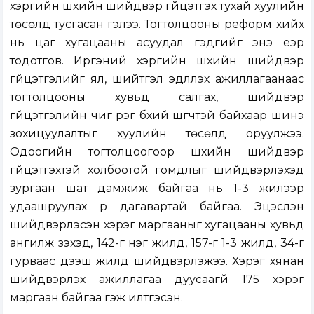
хэргийн шүүхийн шийдвэр гүйцэтгэх тухай хуулийн
төсөлд тусгасан гэлээ. Тогтолцооны реформ хийх
нь цаг хугацааны асуудал гэдгийг энэ үеэр
тодотгов. Иргэний хэргийн шүүхийн шийдвэр
гүйцэтгэлийг ял, шийтгэл эдлүүлэх ажиллагаанаас
тогтолцооны хувьд салгах, шийдвэр
гүйцэтгэлийн чиг үүрэг бүхий шүүгчтэй байхаар шинэ
зохицуулалтыг хуулийн төсөлд оруулжээ.
Одоогийн тогтолцоогоор шүүхийн шийдвэр
гүйцэтгэхтэй холбоотой гомдлыг шийдвэрлэхэд
зургаан шат дамжиж байгаа нь 1-3 жилээр
удаашруулах үр дагавартай байгаа. Эцэслэн
шийдвэрлэсэн хэрэг маргааныг хугацааны хувьд
ангилж үзэхэд, 142-г нэг жилд, 157-г 1-3 жилд, 34-г
гурваас дээш жилд шийдвэрлэжээ. Хэрэг хянан
шийдвэрлэх ажиллагаа дуусаагүй 175 хэрэг
маргаан байгаа гэж илтгэсэн.