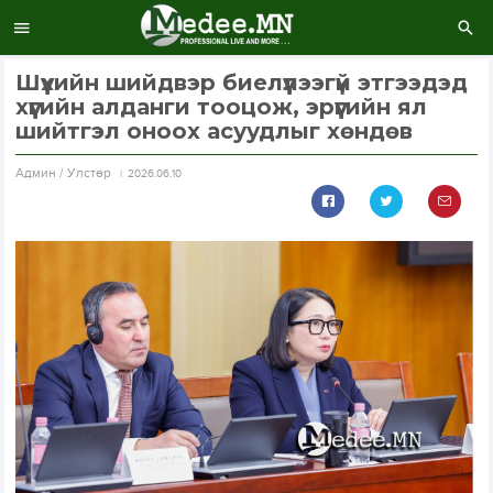
Шүүхийн шийдвэр биелүүлээгүй этгээдэд
хүүгийн алданги тооцож, эрүүгийн ял
шийтгэл оноох асуудлыг хөндөв
Aдмин / Улстөр
2026.06.10