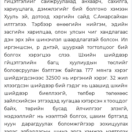
гүйцэтгэлийг сайжруулахад анхаарч, сахилга,
хариуцлага, дэмжлэгийг бий болгоно хэмээн
Хууль зүй, дотоод хэргийн сайд С.Амарсайхан
илтгэлээ. Тэрбээр өнөөгийн нийгэм, эдийн
засгийн харилцаа, олон улсын чиг хандлагаас
үүдэн эрх зүйн шинэчлэл шаардлагатай болсон. Илүү
иргэншсэн, үр дүнтэй, шуурхай тогтолцоог бий
болгох хэрэгцээ үүслээ. Шүүхийн шийдвэр
гүйцэтгэлийн багц хуулиудын төслийг
боловсруулан бэлтгэж байгаа. 177 мянга хэрэг
шийдэгдсэнээс 32500 нь иргэний хэрэг. 32 жил
хүлээгдсэн шийдвэр бий гэдэг нь цаашид шүүхийн
шийдвэр биелүүлээгүй, төлбөр төлөхөөс
зайлсхийсэн этгээдэд хугацаа хэтэрсэн хүү тооцдог
байх, төрийн бусад үйлчилгээг үзүүлэхгүй,
мэдээллийг нь нээлттэй болгох, цахим бүртгэлд
нуун дарагдуулах боломжгүйгээр зохицуулах
зэрэг албадлагын шинэ арга хэмжээ нэвтрүүлэх