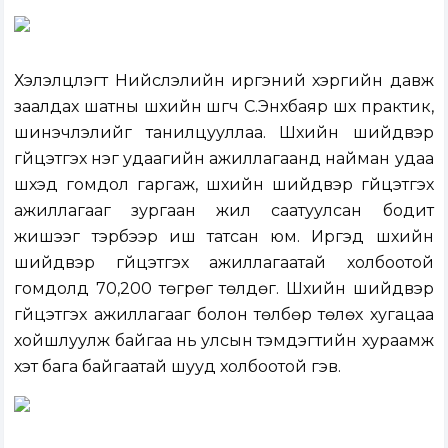
Хэлэлцүүлэгт Нийслэлийн иргэний хэргийн давж
заалдах шатны шүүхийн шүүгч С.Энхбаяр шүүх практик,
шинэчлэлийг танилцууллаа. Шүүхийн шийдвэр
гүйцэтгэх нэг удаагийн ажиллагаанд найман удаа
шүүхэд гомдол гаргаж, шүүхийн шийдвэр гүйцэтгэх
ажиллагааг зургаан жил саатуулсан бодит
жишээг тэрбээр иш татсан юм. Иргэд шүүхийн
шийдвэр гүйцэтгэх ажиллагаатай холбоотой
гомдолд 70,200 төгрөг төлдөг. Шүүхийн шийдвэр
гүйцэтгэх ажиллагааг болон төлбөр төлөх хугацаа
хойшлуулж байгаа нь улсын тэмдэгтийн хураамж
хэт бага байгаатай шууд холбоотой гэв.