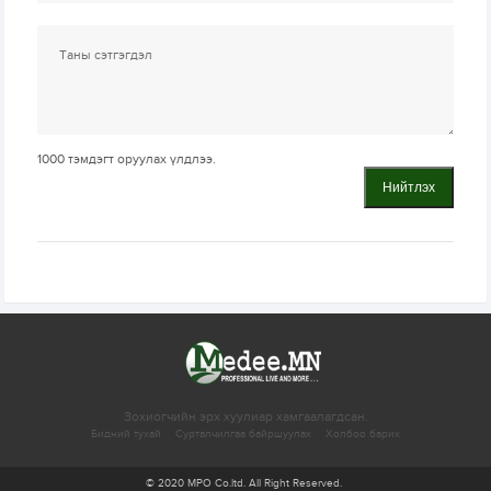
1000
тэмдэгт оруулах үлдлээ.
Нийтлэх
Зохиогчийн эрх хуулиар хамгаалагдсан.
Бидний тухай
Сурталчилгаа байршуулах
Холбоо барих
© 2020 MPO Co.ltd. All Right Reserved.