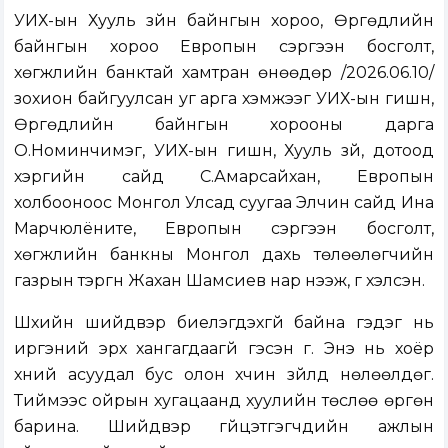
УИХ-ын Хууль зүйн байнгын хороо, Өргөдлийн
байнгын хороо Европын сэргээн босголт,
хөгжлийн банктай хамтран өнөөдөр /2026.06.10/
зохион байгуулсан уг арга хэмжээг УИХ-ын гишүүн,
Өргөдлийн байнгын хорооны дарга
О.Номинчимэг, УИХ-ын гишүүн, Хууль зүй, дотоод
хэргийн сайд С.Амарсайхан, Европын
холбооноос Монгол Улсад суугаа Элчин сайд Ина
Марчюлёните, Европын сэргээн босголт,
хөгжлийн банкны Монгол дахь төлөөлөгчийн
газрын тэргүүн Жахан Шамсиев нар нээж, үг хэлсэн.
Шүүхийн шийдвэр биелэгдэхгүй байна гэдэг нь
иргэний эрх хангагдаагүй гэсэн үг. Энэ нь хоёр
хүний асуудал бус олон хүчин зүйлд нөлөөлдөг.
Тиймээс ойрын хугацаанд хуулийн төслөө өргөн
барина. Шийдвэр гүйцэтгэгчдийн ажлын