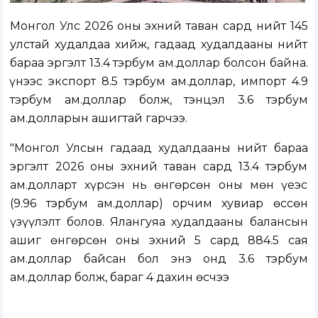
Монгол Улс 2026 оны эхний таван сард нийт 145
улстай худалдаа хийж, гадаад худалдааны нийт
бараа эргэлт 13.4 тэрбум ам.доллар болсон байна.
Үүнээс экспорт 8.5 тэрбум ам.доллар, импорт 4.9
тэрбум ам.доллар болж, тэнцэл 3.6 тэрбум
ам.долларын ашигтай гарчээ.
"Монгол Улсын гадаад худалдааны нийт бараа
эргэлт 2026 оны эхний таван сард 13.4 тэрбум
ам.долларт хүрсэн нь өнгөрсөн оны мөн үеэс
(9.96 тэрбум ам.доллар) орчим хувиар өссөн
үзүүлэлт болов. Ялангуяа худалдааны балансын
ашиг өнгөрсөн оны эхний 5 сард 884.5 сая
ам.доллар байсан бол энэ онд 3.6 тэрбум
ам.доллар болж, бараг 4 дахин өсчээ