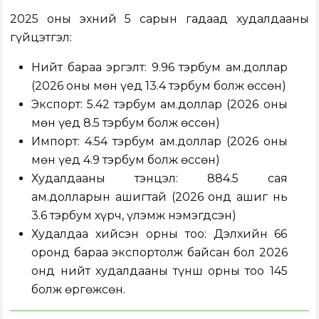
2025 оны эхний 5 сарын гадаад худалдааны
гүйцэтгэл:
Нийт бараа эргэлт: 9.96 тэрбум ам.доллар
(2026 оны мөн үед 13.4 тэрбум болж өссөн)
Экспорт: 5.42 тэрбум ам.доллар (2026 оны
мөн үед 8.5 тэрбум болж өссөн)
Импорт: 4.54 тэрбум ам.доллар (2026 оны
мөн үед 4.9 тэрбум болж өссөн)
Худалдааны тэнцэл: 884.5 сая
ам.долларын ашигтай (2026 онд ашиг нь
3.6 тэрбум хүрч, үлэмж нэмэгдсэн)
Худалдаа хийсэн орны тоо: Дэлхийн 66
оронд бараа экспортолж байсан бол 2026
онд нийт худалдааны түнш орны тоо 145
болж өргөжсөн.