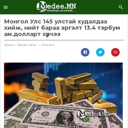
Монгол Улс 145 улстай худалдаа
хийж, нийт бараа эргэлт 13.4 тэрбум
ам.долларт хүрчээ
Aдмин / Эдийн засаг
2026.06.11