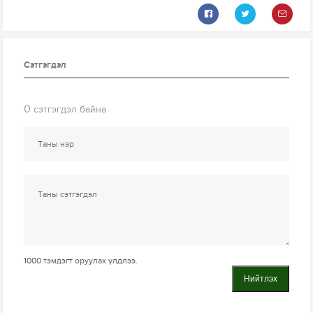
Сэтгэгдэл
0
сэтгэгдэл байна
1000
тэмдэгт оруулах үлдлээ.
Нийтлэх