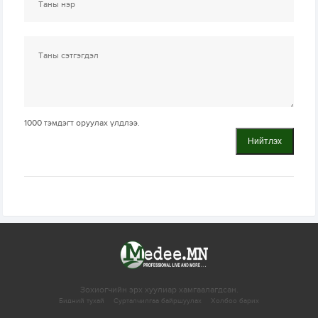
1000
тэмдэгт оруулах үлдлээ.
Нийтлэх
Зохиогчийн эрх хуулиар хамгаалагдсан.
Бидний тухай
Сурталчилгаа байршуулах
Холбоо барих