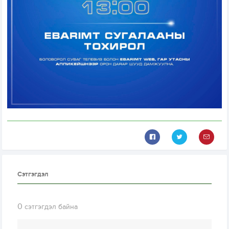
Сэтгэгдэл
0
сэтгэгдэл байна