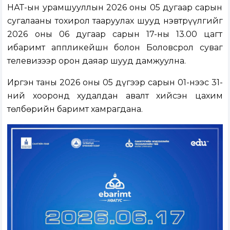
НӨАТ-ын урамшууллын 2026 оны 05 дугаар сарын
сугалааны тохирол тааруулах шууд нэвтрүүлгийг
2026 оны 06 дугаар сарын 17-ны 13.00 цагт
ибаримт аппликейшн болон Боловсрол суваг
телевизээр орон даяар шууд дамжуулна.
Иргэн таны 2026 оны 05 дүгээр сарын 01-нээс 31-
ний хооронд худалдан авалт хийсэн цахим
төлбөрийн баримт хамрагдана.