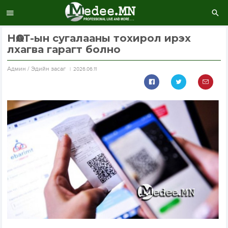
НӨАТ-ын сугалааны тохирол ирэх
лхагва гарагт болно
Aдмин / Эдийн засаг
2026.06.11