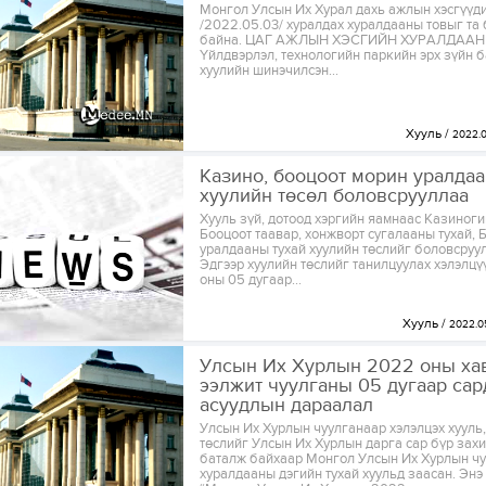
Монгол Улсын Их Хурал дахь ажлын хэсгүүд
/2022.05.03/ хуралдах хуралдааны товыг та 
байна. ЦАГ АЖЛЫН ХЭСГИЙН ХУРАЛДААН 
Үйлдвэрлэл, технологийн паркийн эрх зүйн 
хуулийн шинэчилсэн...
Хууль
2022.
Казино, бооцоот морин уралдаа
хуулийн төсөл боловсрууллаа
Хууль зүй, дотоод хэргийн яамнаас Казиноги
Бооцоот таавар, хонжворт сугалааны тухай, 
уралдааны тухай хуулийн төслийг боловсруу
Эдгээр хуулийн төслийг танилцуулах хэлэлц
оны 05 дугаар...
Хууль
2022.0
Улсын Их Хурлын 2022 оны ха
ээлжит чуулганы 05 дугаар сар
асуудлын дараалал
Улсын Их Хурлын чуулганаар хэлэлцэх хууль
төслийг Улсын Их Хурлын дарга сар бүр за
баталж байхаар Монгол Улсын Их Хурлын ч
хуралдааны дэгийн тухай хуульд заасан. Энэ