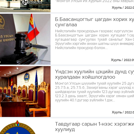
“Монгол Улсын Их Хурлын 2022 оны хаврын.
Хууль
2022.
Б.Баасанцогтыг цагдан хорих х
сунгалаа
Нийслэлийн прокурорын газраас хүргүүлсэн
Б.Баасанцогтын цагдан хорих хугацааг 1 с
хугацаагаар сунгуулах тухай саналыг Хан-
Эрүүгийн хэргийн анхан шатны шүүх өнөөдөр
Нийслэлийн прокурор болон...
Хууль
2022.0
Үндсэн хуулийн цэцийн дунд с
хуралдаан хойшлогдлоо
Монгол Улсын шүүхийн тухай хуулийн 25 дуг
25.7.5.а, 25.7.5.б, Захиргааны хэрэг шүүхэд 
шийдвэрлэх тухай хуулийн 123 дугаар зүйлийн 
123.2.3 дахь заалт, Эрүүгийн хэрэг хянан ши
хуулийн 40.1 дүгээр зүйлийн 1 дэх...
Хууль
2022.
Тавдугаар сарын 1-нээс хэрэгж
хуулиуд