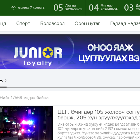
05
04
03
Лхагва
Мягмар
Да
өмнөх 7 хоногт:
2026-08-05
2026-08-04
20
энд
Спорт
Боловсрол
Орон нутаг
Гадаад мэдэ
ь
Нийт 17569 мэдээ байна
ЦЕГ: Өчигдөр 105 жолооч согт
барьж, 205 хүн эрүүлжүүлэхэд
Энэ сарын 03-нд буюу өчигдөр цагдаагийн 
102 дугаарын утсанд нийт 2137 гомдол мэдээ
бүртгэгджээ. Үүнээс зөрчлийн дуудлага мэдээ
хулгайтай холбоотой 36, хүүхэд, гэр бүлийн