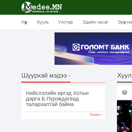
Нүүр
Хууль
Улстөр
Эдийн засаг
Эрүүл м
Шуурхай мэдээ
Хуул
Нийслэлийн иргэд Хотын
дарга Б.Пүрэвдагвад
талархалтай байна
Унших ›