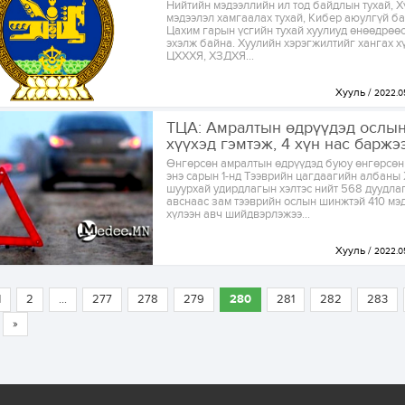
Нийтийн мэдээллийн ил тод байдлын тухай, Х
мэдээлэл хамгаалах тухай, Кибер аюулгүй ба
Цахим гарын үсгийн тухай хуулиуд өнөөдрөө
эхэлж байна. Хуулийн хэрэгжилтийг хангах х
ЦХХХЯ, ХЗДХЯ...
Хууль
2022.0
ТЦА: Амралтын өдрүүдэд ослын
хүүхэд гэмтэж, 4 хүн нас баржэ
Өнгөрсөн амралтын өдрүүдэд буюу өнгөрсөн 
энэ сарын 1-нд Тээврийн цагдаагийн албан
шуурхай удирдлагын хэлтэс нийт 568 дуудлаг
авснаас зам тээврийн ослын шинжтэй 410 мэ
хүлээн авч шийдвэрлэжээ...
Хууль
2022.0
1
2
...
277
278
279
280
281
282
283
»