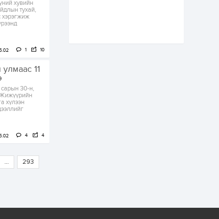
үний хувийн
өвөл илүү хүнд байж
йдлын тухай,
магадгүй учир төр,
с хэрэгжиж
эрчим хүчний
үрээнд
байгууллагууд, иргэд
бэлтгэлээ...
1 өдөр
6
0
Өнөөдөр сондгой
1
10
5.02
тоогоор төгссөн
автомашинтай иргэд
 улмаас 11
бензин авна
э
сарын 30-н,
1 өдөр
0
3
ы Жижүүрийн
а хүлээн
ЗГ: Шатахууны
дээллийг
хангамж,
нийлүүлэлтийг
тогтворжуулах
асуудлыг хэлэлцэж
4
4
байна
5.02
1 өдөр
0
0
Т.Жанлав: Бидний
"Шугаман бус
...
293
системийг ойролцоо
бодох супер схемүүд"
бүтээл тооцон
бодох...
1 өдөр
6
3
С.Бямбацогт:
Хэлэлцүүлгээс илүү