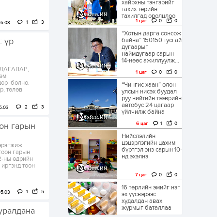
хайрхны тэнгэрийг
тахих төрийн
тахилгад оролцлоо
1 цаг
0
0
1
3
05.03
“Хотын дарга сонсож
: үр
байна” 150150 тусгай
дугаарыг
наймдугаар сарын
14-нөөс ажиллуулж...
ДАГАВАР,
1 цаг
0
0
эм
дөр болно.
“Чингис хаан” олон
р, төлөв
улсын нисэх буудал
руу нийтийн тээврийн
автобус 24 цагаар
2
3
5.03
үйлчилж байна
6 цаг
1
0
оон гарын
Нийслэлийн
цэцэрлэгийн цахим
хэрэгжиж
бүртгэл энэ сарын 10-
тоон гарын
нд эхэлнэ
 2-ны өдрийн
 иргэнд тоон
7 цаг
0
0
16 төрлийн эмийг нэг
1
5
05.03
эх үүсвэрээс
худалдан авах
журмыг баталлаа
уралдана