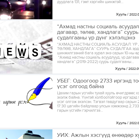
дуудлага 131, гэмт хэргийн шинжтэй...
Хууль
2022.
“Ахмад настны социаль асуудал
дагавар, төлөв, хандлага” суурь
судалгааны үр дүнг хэлэлцэнэ
“АХМАД НАСТНЫ СОЦИАЛЬ АСУУДАЛ: ҮР 
ТӨЛӨВ, ХАНДЛАГА” СУУРЬ СУДАЛГАА эрд
шинжилгээний бага хурал энэ сарын 10-ны ө
“Ахмад настны социаль асуудлууд, үр дагава
хандлага” (2019-2022) суурь судалгааны...
Хууль
2022.0
УБЕГ: Одоогоор 2733 иргэнд т
үсэг олгоод байна
Цахим гарын үсгийн тухай хууль өчигдрөөс 
эхэлж байна. Үүнтэй холбоотойгоор иргэдэд 
үсэг олгож эхэлсэн. Тэгвэл тавдугаар сарын
17:30 цагийн байдлаар улсын хэмжээнд 2,733
гарын үсгийн гэрчилгээ...
Хууль
2022.
УИХ: Ажлын хэсгүүд өнөөдөр х