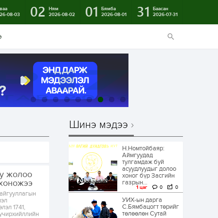
02
01
31
ваа
Ням
Бямба
Баасан
26-08-03
2026-08-02
2026-08-01
2026-07-31
э
Шинэ мэдээ
Н.Номтойбаяр:
Аймгуудад
тулгамдаж буй
асуудлуудыг долоо
уу жолоо
хоног бүр Засгийн
 хоножээ
газрын...
1 цаг
0
0
байгууллагын
УИХ-ын дарга
лэл
С.Бямбацогт төрийг
лэл 1741,
төлөөлөн Сутай
 хүчирхийллийн