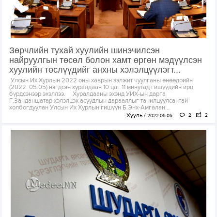
Зөрчлийн тухай хуулийн шинэчилсэн
найруулгын төсөл болон хамт өргөн мэдүүлсэн
хуулийн төслүүдийг анхны хэлэлцүүлэгт...
Улсын Их Хурлын 2022 оны хаврын ээлжит чуулганы өнөөдрийн
(2022. 05.05) нэгдсэн хуралдаан 10 цаг 11 минутад гишүүдийн ирц
бүрдсэнээр эхэллээ. Хуралдааны эхэнд УИХ-ын дарга
Г.Занданшатар хэлэлцэх асуудлын дарааллыг танилцуулсантай
холбогдуулан Улсын Их Хурлын гишүүн Б.Энх-Амгалан...
Хууль
2
2
2022.05.05