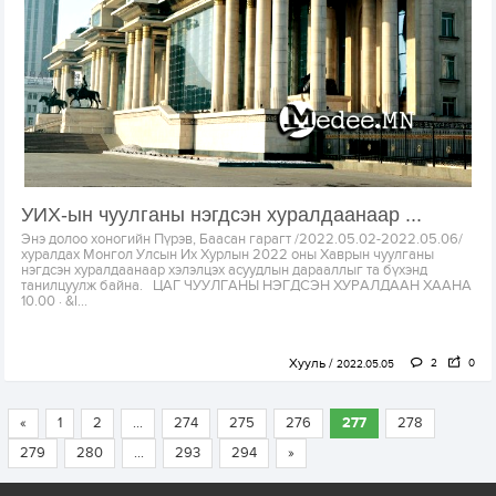
УИХ-ын чуулганы нэгдсэн хуралдаанаар ...
Энэ долоо хоногийн Пүрэв, Баасан гарагт /2022.05.02-2022.05.06/
хуралдах Монгол Улсын Их Хурлын 2022 оны Хаврын чуулганы
нэгдсэн хуралдаанаар хэлэлцэх асуудлын дарааллыг та бүхэнд
танилцуулж байна. ЦАГ ЧУУЛГАНЫ НЭГДСЭН ХУРАЛДААН ХААНА
10.00 · &l...
Хууль
2
0
2022.05.05
«
1
2
...
274
275
276
277
278
279
280
...
293
294
»