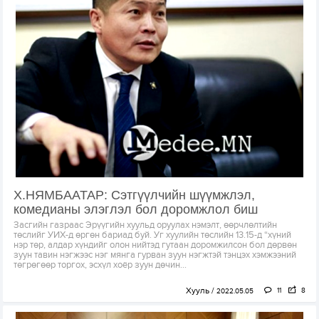
Х.НЯМБААТАР: Сэтгүүлчийн шүүмжлэл,
комедианы элэглэл бол доромжлол биш
Засгийн газраас Эрүүгийн хуульд оруулах нэмэлт, өөрчлөлтийн
төслийг УИХ-д өргөн бариад буй. Уг хуулийн төслийн 13.15-д “хүний
нэр төр, алдар хүндийг олон нийтэд гутаан доромжилсон бол дөрвөн
зуун тавин нэгжээс нэг мянга гурван зуун нэгжтэй тэнцэх хэмжээний
төгрөгөөр торгох, эсхүл хоёр зуун дөчин...
Хууль
11
8
2022.05.05