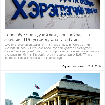
Бараа бүтээгдэхүүний хаяг, орц, найрлагын
зөрчлийг 115 тусгай дугаарт авч байна
Шударга өрсөлдөөн, хэрэглэгчийн төлөө газрын “Хэрэглэгчийн
мэдээллийн төв”-ийн 115 утас болон тус веб хуудсаар дамжуулан
бараа бүтээгдэхүүний хаяг, шошго, орц, найрлагын зөрчлийн талаар
мэдээлэл авч байна. Иргэдийн өгсөн гомдлын дагуу ШӨХТГ-аас
холбогдох арга хэмжээг авч ажиллаж буй...
Хууль
1
0
2022.05.05