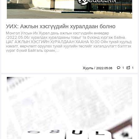
УИХ: Ажлын хэсгүүдийн хуралдаан болно
Монгол Улсын Их Хурал дахь ажлын хэсгүүдийн өнөөдөр
/2022.05.06/ хуралдах хуралдааны товыг та бүхэнд хүргэж байна.
ЦАГ АЖЛЫН ХЭСГИЙН ХУРАЛДААН ХААНА 10.00 Ойн тухай хуульд
нэмэлт, өөрчлөлт оруулах тухай хуулийн төслийг хэлэлцүүлэгт бэлтгэх
үүрэг бүхий Байгаль орчин,...
Хууль
1
1
2022.05.06