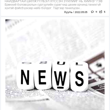
НАЙДВАРТАЙ ШИЛЖҮҮЛБЭЛ ХҮССЭН ЗҮЙЛИЙГ НЬ ХИЙНЭ” ГЭВ
Ерөнхий боловсролын сургуулийн сурагчид цахим орчинд танихгүй
хүнтэй фэйсбүүкээр найз болдог. Тэдгээр танилцсан...
Хууль
11
5
2022.05.05