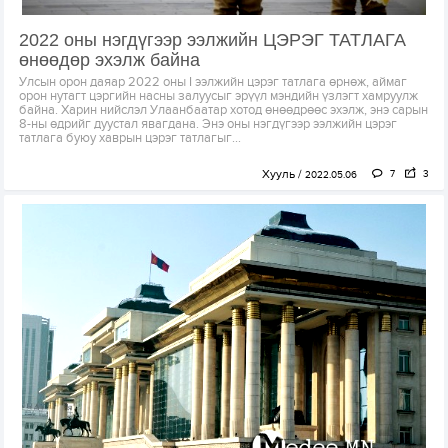
2022 оны нэгдүгээр ээлжийн ЦЭРЭГ ТАТЛАГА
өнөөдөр эхэлж байна
Улсын орон даяар 2022 оны I ээлжийн цэрэг татлага өрнөж, аймаг
орон нутагт цэргийн насны залуусыг эрүүл мэндийн үзлэгт хамруулж
байна. Харин нийслэл Улаанбаатар хотод өнөөдрөөс эхэлж, энэ сарын
8-ны өдрийг дуустал явагдана. Энэ оны нэгдүгээр ээлжийн цэрэг
татлага буюу хаврын цэрэг татлагыг...
Хууль
7
3
2022.05.06