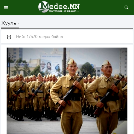
Хууль
Нийт 17570 мэдээ байна