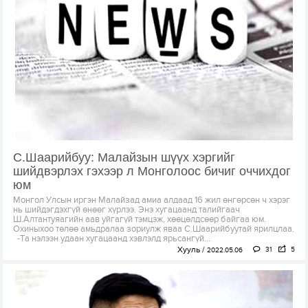
С.Шаарийбуу: Малайзын шүүх хэргийг
шийдвэрлэх гэхээр л Монголоос бичиг оччихдог
юм
Монгол Улсын иргэн Малайзад амиа алдаад 16 жил өнгөрсөн ч хэрэг
нь шийдэгдэхгүй өнөөг хүрлээ. Энэ хугацаанд талийгаач
Ш.Алтантуяагийн аав уйгагүй тэмцэж, хөөцөлдсөөр байгаа юм.
Охиныхоо төлөө амьдралаа зориулж яваа С.Шаарийбуутай ярилцлаа.
-Та нэлээн удаан хугацаанд хэвлэлд ярьсангүй...
Хууль
31
5
2022.05.06