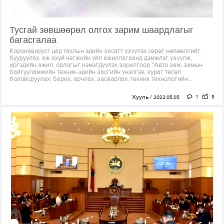
Тусгай зөвшөөрөл олгох зарим шаардлагыг
багасгалаа
Коронавируст цар тахлын эдийн засагт үзүүлэх сөрөг нөлөөллийг
бууруулах, аж ахуй нэгжийн үйл ажиллагаанд дэмжлэг үзүүлж,
иргэдийн ажил, орлогыг нэмэгдүүлэх зорилгоор “Авто зам, замын
байгууламжийн техник-эдийн засгийн үнэлгээ, зураг төсөл
боловсруулах, барих, арчлах, засварлах, техник технологийн...
Хууль
1
5
2022.05.05