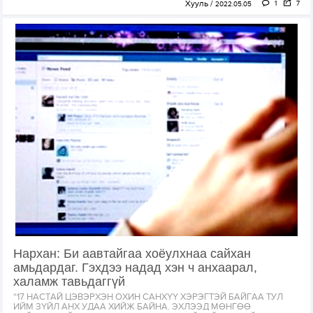
Хууль
1
7
2022.05.05
Нархан: Би аавтайгаа хоёулхнаа сайхан
амьдардаг. Гэхдээ надад хэн ч анхаарал,
халамж тавьдаггүй
“17 НАСТАЙ ЦЭВЭРХЭН ОХИН САНХҮҮ ХЭРЭГТЭЙ БАЙГАА ТУЛ
ИЙМ ЗҮЙЛ АНХ УДАА ХИЙЖ БАЙНА. ЭХЛЭЭД МӨНГӨӨ