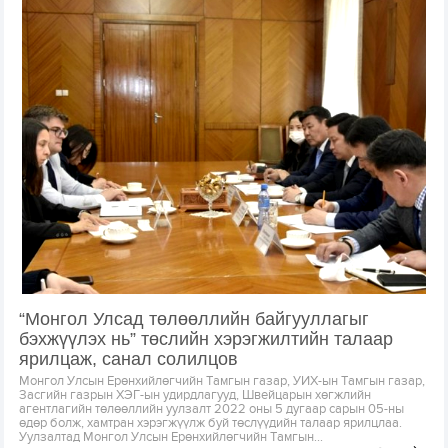
“Монгол Улсад төлөөллийн байгууллагыг
бэхжүүлэх нь” төслийн хэрэгжилтийн талаар
ярилцаж, санал солилцов
Монгол Улсын Ерөнхийлөгчийн Тамгын газар, УИХ-ын Тамгын газар,
Засгийн газрын ХЭГ-ын удирдлагууд, Швейцарын хөгжлийн
агентлагийн төлөөллийн уулзалт 2022 оны 5 дугаар сарын 05-ны
өдөр болж, хамтран хэрэгжүүлж буй төслүүдийн талаар ярилцлаа.
Уулзалтад Монгол Улсын Ерөнхийлөгчийн Тамгын...