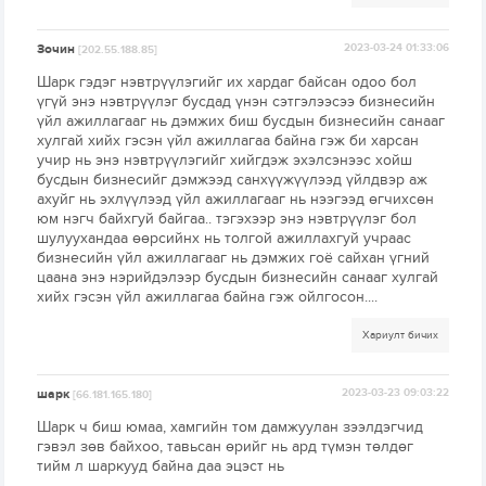
Зочин
2023-03-24 01:33:06
[202.55.188.85]
Шарк гэдэг нэвтрүүлэгийг их хардаг байсан одоо бол
үгүй энэ нэвтрүүлэг бусдад үнэн сэтгэлээсээ бизнесийн
үйл ажиллагааг нь дэмжих биш бусдын бизнесийн санааг
хулгай хийх гэсэн үйл ажиллагаа байна гэж би харсан
учир нь энэ нэвтрүүлэгийг хийгдэж эхэлсэнээс хойш
бусдын бизнесийг дэмжээд санхүүжүүлээд үйлдвэр аж
ахуйг нь эхлүүлээд үйл ажиллагааг нь нээгээд өгчихсөн
юм нэгч байхгуй байгаа.. тэгэхээр энэ нэвтрүүлэг бол
шулуухандаа өөрсийнх нь толгой ажиллахгуй учраас
бизнесийн үйл ажиллагааг нь дэмжих гоё сайхан үгний
цаана энэ нэрийдэлээр бусдын бизнесийн санааг хулгай
хийх гэсэн үйл ажиллагаа байна гэж ойлгосон....
Хариулт бичих
шарк
2023-03-23 09:03:22
[66.181.165.180]
Шарк ч биш юмаа, хамгийн том дамжуулан зээлдэгчид
гэвэл зөв байхоо, тавьсан өрийг нь ард түмэн төлдөг
тийм л шаркууд байна даа эцэст нь