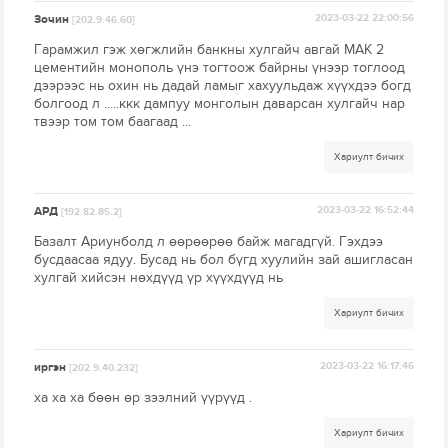
Зочин
2023-03-22 22:00:56
[202.9.46.60]
Гарамжил гэж хөгжлийн банкны хулгайч авгай МАК 2
цементийн монополь үнэ тогтоож байрны үнээр тоглоод
дээрээс нь охин нь дадай ламыг хахуульдаж хүүхдээ богд
болгоод л .....ккк дампуу монголын даварсан хулгайч нар
твээр том том баагаад ...
Хариулт бичих
АРД
2023-03-22 16:52:44
[192.82.85.2]
Базалт Ариунболд л өөрөөрөө байж магадгүй. Гэхдээ
бусдаасаа ядуу. Бусад нь бол бүгд хуулийн зай ашигласан
хулгай хийсэн нөхдүүд үр хүүхдүүд нь
Хариулт бичих
иргэн
2023-03-22 16:17:46
[202.9.40.232]
ха ха ха бөөн өр зээлний үүрүүд .
Хариулт бичих