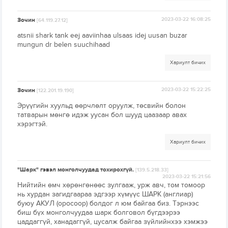
Зочин
2023-03-22 16:08:25
[64.119.27.12]
atsnii shark tank eej aaviinhaa ulsaas idej uusan buzar
mungun dr belen suuchihaad
Хариулт бичих
Зочин
2023-03-22 15:22:25
[122.201.19.190]
Эрүүгийн хуульд өөрчлөлт оруулж, төсвийн болон
татварын мөнгө идэж уусан бол шууд цаазаар авах
хэрэгтэй.
Хариулт бичих
"Шарк" гэвэл монголчуудад тохирохгүй.
[139.5.218.33]
2023-03-22 15:21:56
Нийтийн өмч хөрөнгөнөөс зулгааж, урж авч, том томоор
нь хурдан загидгаараа эдгээр хүмүүс ШАРК (англиар)
буюу АКУЛ (оросоор) болдог л юм байгаа биз. Тэрнээс
биш бүх монголчуудаа шарк болговол бүгдээрээ
цаддаггүй, ханадаггүй, цусалж байгаа зүйлийнхээ хэмжээ