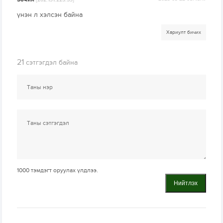
[202.131.225.53]
үнэн л хэлсэн байна
Хариулт бичих
21
сэтгэгдэл байна
1000
тэмдэгт оруулах үлдлээ.
Нийтлэх