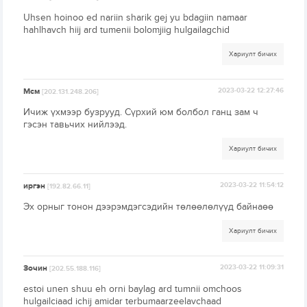
Uhsen hoinoo ed nariin sharik gej yu bdagiin namaar
hahlhavch hiij ard tumenii bolomjiig hulgailagchid
Хариулт бичих
Мсм
2023-03-22 12:27:46
[202.131.248.206]
Ичиж үхмээр бузрууд. Сүрхий юм болбол ганц зам ч
гэсэн тавьчих нийлээд.
Хариулт бичих
иргэн
2023-03-22 11:54:12
[192.82.66.11]
Эх орныг тонон дээрэмдэгсэдийн төлөөлөлүүд байнаөө
Хариулт бичих
Зочин
2023-03-22 11:09:31
[202.55.188.116]
estoi unen shuu eh orni baylag ard tumnii omchoos
hulgailciaad ichij amidar terbumaarzeelavchaad