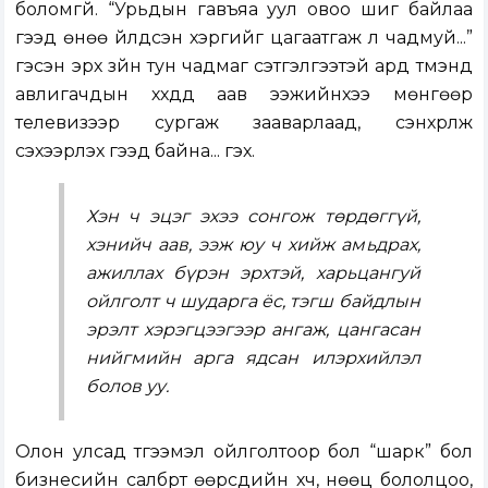
боломгүй. “Урьдын гавъяа уул овоо шиг байлаа
гээд өнөө үйлдсэн хэргийг цагаатгаж үл чадмуй...”
гэсэн эрх зүйн тун чадмаг сэтгэлгээтэй ард түмэнд
авлигачдын хүүхдүүд аав ээжийнхээ мөнгөөр
телевизээр сургаж зааварлаад, сэнхрүүлж
сэхээрүүлэх гээд байна... гэх.
Хэн ч эцэг эхээ сонгож төрдөггүй,
хэнийч аав, ээж юу ч хийж амьдрах,
ажиллах бүрэн эрхтэй, харьцангуй
ойлголт ч шударга ёс, тэгш байдлын
эрэлт хэрэгцээгээр ангаж, цангасан
нийгмийн арга ядсан илэрхийлэл
болов уу.
Олон улсад түгээмэл ойлголтоор бол “шарк” бол
бизнесийн салбрт өөрсдийн хүч, нөөц бололцоо,