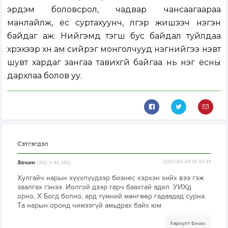
эрдэм боловсрол, чадвар чансаагаараа
манлайлж, ёс суртахуунч, үлгэр жишээч нэгэн
байдаг аж. Нийгэмд тэгш бус байдал туйлдаа
хүрэхээр хүн ам сийрэг монголчууд нэгнийгээ нэвт
шувт хардаг зангаа тавихгүй байгаа нь нэг ёсны
дархлаа болов уу.
Сэтгэгдэл
Зочин
2023-03-24 13:07:41
[202.9.40.146]
Хулгайч нарын хүүхлүүдээр бизнес хэрхэн хийх вээ гэж
заалгах гэнээ. Иолгой дээр гарч баахтай адил. УИХд
орно, Х Богд болно, ард түмний мөнгөөр гадаадад сурна.
Та нарын оронд чимээгүй амьдрах байх юм
Хариулт бичих