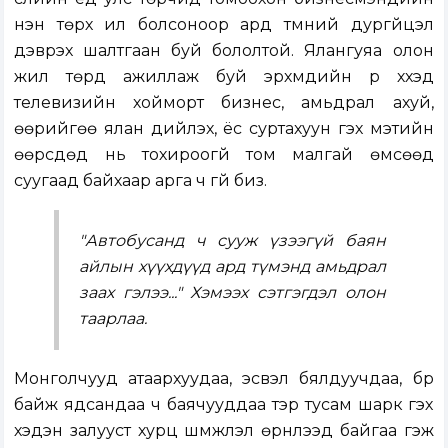
үнэн төрх ил болсоноор ард түмний дургүйцэл
дэврэх шалтгаан буй бололтой. Ялангуяа олон
жил төрд ажиллаж буй эрхмүүдийн үр хүүхэд
телевизийн хойморт бизнес, амьдрал ахуй,
өөрийгөө ялан дийлэх, ёс суртахуун гэх мэтийн
өөрсдөд нь тохироогүй том малгай өмсөөд
суугаад байхаар арга ч үгүй биз.
"Автобусанд ч сууж үзээгүй баян
айлын хүүхдүүд ард түмэнд амьдрал
заах гэлээ..." Хэмээх сэтгэгдэл олон
таарлаа.
Монголчууд атаархуудаа, эсвэл бялдуучдаа, бүр
байж ядсандаа ч баячууддаа тэр тусам шарк гэх
хэдэн залууст хурц шүүмжлэл өрнүүлээд байгаа гэж