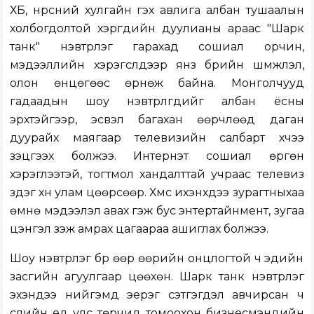
ХБ, нүүрсний хулгайн гэх авлига албан тушаалын
холбогдолтой хэргүүдийн дуулианы араас "Шарк
танк" нэвтрүүлэг гарахад сошиал орчин,
мэдээллийн хэрэгслүүдээр янз бүрийн шүүмжлэл,
олон өнцөгөөс өрнөж байна. Монголчууд
гадаадын шоу нэвтрүүлгүүдийг албан ёсны
эрхтэйгээр, эсвэл багахан өөрчлөөд даган
дуурайх маягаар телевизийн салбарт хүчээ
үзэцгээх болжээ. Интернэт сошиал өргөн
хэрэглээтэй, тогтмол хандалттай учраас телевиз
үздэг хүн улам цөөрсөөр. Хүмүүс ихэнхдээ зурагтныхаа
өмнө мэдээлэл авах гэж бус энтертайнмент, зугаа
цэнгэл үзэж амрах цагаараа ашиглах болжээ.
Шоу нэвтрүүлэг бүр өөр өөрийн онцлогтой ч эдийн
засгийн агуулгаар цөөхөн. Шарк танк нэвтрүүлэг
эхэндээ нийгэмд эерэг сэтгэгдэл авчирсан ч
сүүлийн үед улс төрчид томоохон бизнесмэнүүдийн