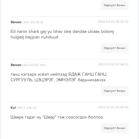
Хариулт бичих
Зочин
2023-03-23 08:35:42
[202.126.90.6]
Ed nariin shark gej yu bhav dee dandaa ulsaas bolomj
hulgailj bayjsan nuhduud
Хариулт бичих
Зочин
2023-03-23 07:48:53
[103.87.255.130]
ганц нэгээрэ эсвэл нийлээд ЯДАЖ ГАНЦ ГАНЦ
СУРГУУЛЬ, ЦЭЦЭРЭГ, ЭМНЭЛЭГ барьчихаачээ
Хариулт бичих
Кх!
2023-03-23 00:09:49
[139.5.218.33]
Шаарк гэдэг нь "Шаар" гэж сонсогдох боллоо.
Хариулт бичих