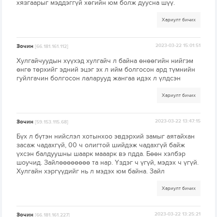
хязгаарыг мэддэггүй хөгийн юм болж дуусна шүү.
Хариулт бичих
Зочин
2023-03-22 15:01:51
[66.181.161.112]
Хулгайчуудын хүүхэд хулгайч л байна өнөөгийн нийгэм
өнгө төрхийг эдний эцэг эх л ийм болгосон ард түмнийн
гуйлгачин болгосон лаларууд жангаа идэх л үлдсэн
Хариулт бичих
Зочин
2023-03-22 13:47:15
[59.153.115.68]
Бүх л бүтэн нийслэл хотынхоо эвдэрхий замыг аятайхан
засаж чадахгүй, 00 ч олигтой шийдэж чадахгүй байж
үхсэн балдуушны шаарк мааарк вэ пдда. Бөөн хэлбэр
шоучид. Зайлөөөөөөөө та нар. Үздэг ч үгүй, мэдэх ч үгүй.
Хулгайн хэргүүдийг нь л мэдэх юм байна. Зайл
Хариулт бичих
Зочин
2023-03-22 13:25:21
[66.181.161.227]