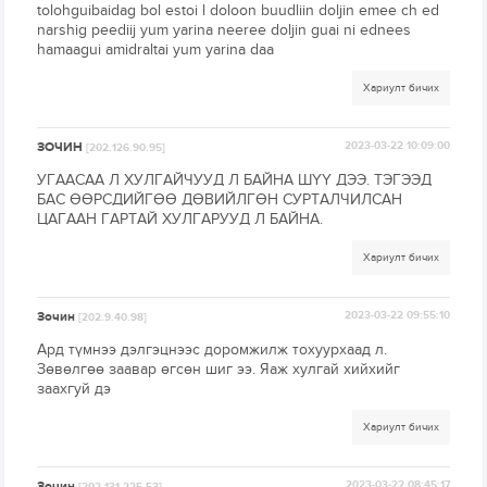
tolohguibaidag bol estoi l doloon buudliin doljin emee ch ed
narshig peediij yum yarina neeree doljin guai ni ednees
hamaagui amidraltai yum yarina daa
Хариулт бичих
ЗОЧИН
2023-03-22 10:09:00
[202.126.90.95]
УГААСАА Л ХУЛГАЙЧУУД Л БАЙНА ШҮҮ ДЭЭ. ТЭГЭЭД
БАС ӨӨРСДИЙГӨӨ ДӨВИЙЛГӨН СУРТАЛЧИЛСАН
ЦАГААН ГАРТАЙ ХУЛГАРУУД Л БАЙНА.
Хариулт бичих
Зочин
2023-03-22 09:55:10
[202.9.40.98]
Ард түмнээ дэлгэцнээс доромжилж тохуурхаад л.
Зөвөлгөө заавар өгсөн шиг ээ. Яаж хулгай хийхийг
заахгуй дэ
Хариулт бичих
Зочин
2023-03-22 08:45:17