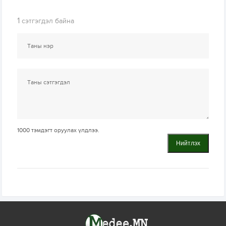
1
сэтгэгдэл байна
1000
тэмдэгт оруулах үлдлээ.
Нийтлэх