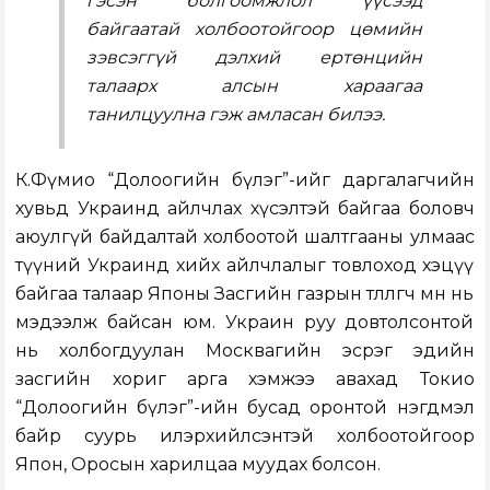
гэсэн болгоомжлол үүсээд
байгаатай холбоотойгоор цөмийн
зэвсэггүй дэлхий ертөнцийн
талаарх алсын хараагаа
танилцуулна гэж амласан билээ.
К.Фүмио “Долоогийн бүлэг”-ийг даргалагчийн
хувьд Украинд айлчлах хүсэлтэй байгаа боловч
аюулгүй байдалтай холбоотой шалтгааны улмаас
түүний Украинд хийх айлчлалыг товлоход хэцүү
байгаа талаар Японы Засгийн газрын төлөөлөгч өмнө нь
мэдээлж байсан юм. Украин руу довтолсонтой
нь холбогдуулан Москвагийн эсрэг эдийн
засгийн хориг арга хэмжээ авахад Токио
“Долоогийн бүлэг”-ийн бусад оронтой нэгдмэл
байр суурь илэрхийлсэнтэй холбоотойгоор
Япон, Оросын харилцаа муудах болсон.