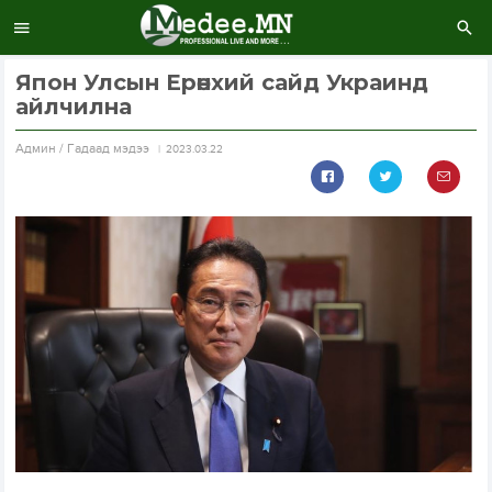
Япон Улсын Ерөнхий сайд Украинд
айлчилна
Aдмин / Гадаад мэдээ
2023.03.22