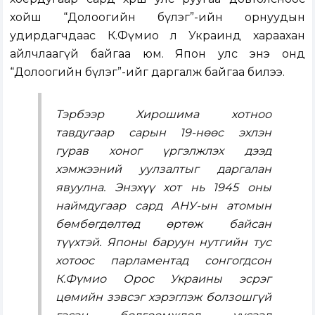
хойш “Долоогийн бүлэг”-ийн орнуудын
удирдагчдаас К.Фүмио л Украинд хараахан
айлчлаагүй байгаа юм. Япон улс энэ онд
“Долоогийн бүлэг”-ийг даргалж байгаа билээ.
Тэрбээр Хирошима хотноо
тавдугаар сарын 19-нөөс эхлэн
гурав хоног үргэлжлэх дээд
хэмжээний уулзалтыг даргалан
явуулна. Энэхүү хот нь 1945 оны
наймдугаар сард АНУ-ын атомын
бөмбөгдөлтөд өртөж байсан
түүхтэй. Японы баруун нутгийн тус
хотоос парламентад сонгогдсон
К.Фүмио Орос Украины эсрэг
цөмийн зэвсэг хэрэглэж болзошгүй