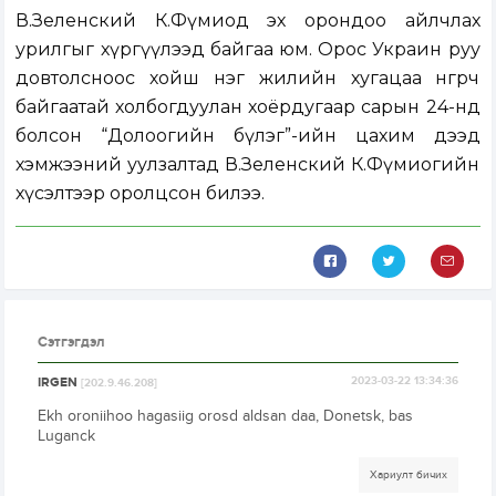
В.Зеленский К.Фүмиод эх орондоо айлчлах
урилгыг хүргүүлээд байгаа юм. Орос Украин руу
довтолсноос хойш нэг жилийн хугацаа өнгөрч
байгаатай холбогдуулан хоёрдугаар сарын 24-нд
болсон “Долоогийн бүлэг”-ийн цахим дээд
хэмжээний уулзалтад В.Зеленский К.Фүмиогийн
хүсэлтээр оролцсон билээ.
Сэтгэгдэл
IRGEN
2023-03-22 13:34:36
[202.9.46.208]
Ekh oroniihoo hagasiig orosd aldsan daa, Donetsk, bas
Luganck
Хариулт бичих