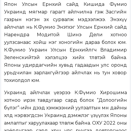
Япон Улсын Ерөнхий сайд Кишида Фүмио
Украинд мягмар гарагт айлчилна гэж Засгийн
газрын нэгэн эх сурвалж мэдээлжээ. Энэхүү
айлчлал нь К.Фүмио Энэтхэг Улсын Ерөнхий сайд
Нарендра Модитой Шинэ Дели хотноо
уулзсанаас хойш нэг хоногийн дараа болох юм.
К.Фүмио Украин Улсын Ерөнхийлөгч Владимир
Зеленскийтэй хэлэлцээ хийх төлөвтэй байна.
Японы удирдагчийн хувьд гадаадын улс оронд
урьдчилан зарлахгүйгээр айлчлах нь тун ховор
тохиолдол юм.
Украинд айлчлах үеэрээ К.Фүмио Хирошима
хотноо ирэх тавдугаар сард болох “Долоогийн
бүлэг”-ийн дээд хэмжээний уулзалтын өмнө дайны
хөлд нэрвэгдсэн Украинд дэмжлэг үзүүлэх Японы
амлалтыг харуулахаар төлөвлөж байна. ОХУ 2022 оны
хоёрдугаар сард хөрш улс руугаа довтолсноос