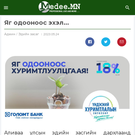
Яг одооноос эхэл...
Aдмин / Эдийн засаг
2023.05.24
Аливаа улсын эдийн засгийн дархлаанд