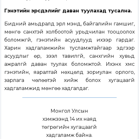
Гэнэтийн
э
рсдэлийг даван туулахад тусална.
Бидний амьдралд эрүүл мэнд, байгалийн гамшиг,
мөнгө санхүүтэй холбоотой урьдчилан тооцоолох
боломжгүй, гэнэтийн асуудлууд ихээр гардаг.
Харин хадгаламжийн тусламжтайгаар эдгээр
асуудлыг өр, зээл тавилгүй, санхүүгийн хувьд
ажралгүй даван туулах боломжтой. Ихэнх хүмүүс
гэнэтийн, яаралтай нөхцөлд зориулан орлого,
зарлага чөлөөтэй хийж болох хугацаагүй
хадгаламжид мөнгөө хадгалдаг.
Монгол Улсын
хэмжээнд 14 их наяд
төгрөгийн хугацаагүй
хадгаламж байна.