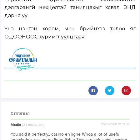
дэлгэрэнгүй нөхцөлтэй танилцахыг хүсвэл
ЭНД
дарна уу.
Үнэ цэнтэй хором, мөч бүрийнхээ төлөө яг
ОДООНООС хуримтлуулцгаая!
Сэтгэгдэл
Madie
2025-05-31 21:12:18
[23.108.86.201]
You said it perfectly.. casino en ligne Whoa a lot of useful
knowledge. casino en ligne fiable This is nicely said! ! casino