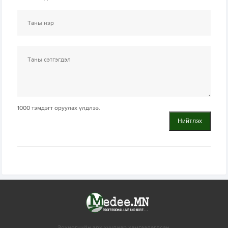
1000
тэмдэгт оруулах үлдлээ.
Нийтлэх
Зохиогчийн эрх хуулиар хамгаалагдсан.