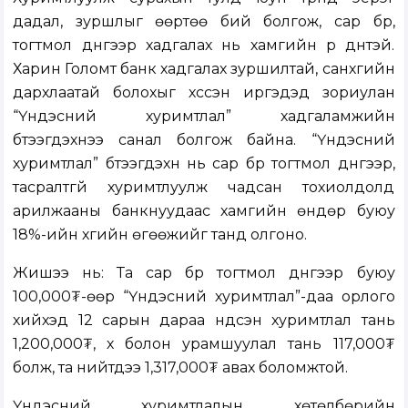
дадал, зуршлыг өөртөө бий болгож, сар бүр,
тогтмол дүнгээр хадгалах нь хамгийн үр дүнтэй.
Харин Голомт банк хадгалах зуршилтай, санхүүгийн
дархлаатай болохыг хүссэн иргэдэд зориулан
“Үндэсний хуримтлал” хадгаламжийн
бүтээгдэхүүнээ санал болгож байна. “Үндэсний
хуримтлал” бүтээгдэхүүн нь сар бүр тогтмол дүнгээр,
тасралтгүй хуримтлуулж чадсан тохиолдолд
арилжааны банкнуудаас хамгийн өндөр буюу
18%-ийн хүүгийн өгөөжийг танд олгоно.
Жишээ нь: Та сар бүр тогтмол дүнгээр буюу
100,000₮-өөр “Үндэсний хуримтлал”-даа орлого
хийхэд 12 сарын дараа үндсэн хуримтлал тань
1,200,000₮, хүү болон урамшуулал тань 117,000₮
болж, та нийтдээ 1,317,000₮ авах боломжтой.
Үндэсний хуримтлалын хөтөлбөрийн