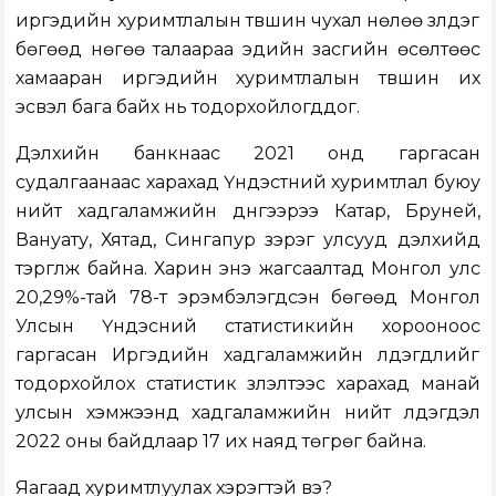
иргэдийн хуримтлалын түвшин чухал нөлөө үзүүлдэг
бөгөөд нөгөө талаараа эдийн засгийн өсөлтөөс
хамааран иргэдийн хуримтлалын түвшин их
эсвэл бага байх нь тодорхойлогддог.
Дэлхийн банкнаас 2021 онд гаргасан
судалгаанаас харахад Үндэстний хуримтлал буюу
нийт хадгаламжийн дүнгээрээ Катар, Бруней,
Вануату, Хятад, Сингапур зэрэг улсууд дэлхийд
тэргүүлж байна. Харин энэ жагсаалтад Монгол улс
20,29%-тай 78-т эрэмбэлэгдсэн бөгөөд Монгол
Улсын Үндэсний статистикийн хорооноос
гаргасан Иргэдийн хадгаламжийн үлдэгдлийг
тодорхойлох статистик үзүүлэлтээс харахад манай
улсын хэмжээнд хадгаламжийн нийт үлдэгдэл
2022 оны байдлаар 17 их наяд төгрөг байна.
Яагаад хуримтлуулах хэрэгтэй вэ?