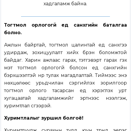
хадгаламж байна.
Тогтмол орлогогүй үед санхүүгийн баталгаа
болно.
Ажлын байртай, тогтмол цалинтай үед санхүүгээ
удирдаж, зохицуулалт хийх бүрэн боломжтой
байдаг. Харин ажлаас гарах, тэтгэвэрт гарах гэх
мэт тогтмол орлогогүй болсон үед санхүүгийн
бэрхшээлтэй нүүр тулах магадлалтай. Тиймээс энэ
нөхцөлөөс урьдчилан сэргийлэх зорилгоор
тогтмол орлого тасарсан үед хэрэглэх урт
хугацаатай хадгаламжийг эртнээс нээлгэж,
хуримтлал үүсгээрэй.
Хуримтлалыг зуршил болгоё!
Хуримтлуулж сурахын тулд юун түрүүнд эерэг