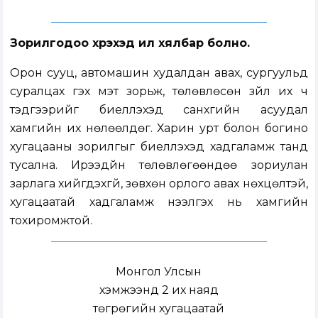
Зорилгодоо хүрэхэд илүү хялбар болно.
Орон сууц, автомашин худалдан авах, сургуульд
суралцах гэх мэт зорьж, төлөвлөсөн зүйл их ч
тэдгээрийг биелүүлэхэд санхүүгийн асуудал
хамгийн их нөлөөлдөг. Харин урт болон богино
хугацааны зорилгыг биелүүлэхэд хадгаламж танд
тусална. Ирээдүйн төлөвлөгөөндөө зориулан
зарлага хийгдэхгүй, зөвхөн орлого авах нөхцөлтэй,
хугацаатай хадгаламж нээлгэх нь хамгийн
тохиромжтой.
Монгол Улсын
хэмжээнд 2 их наяд
төгрөгийн хугацаатай