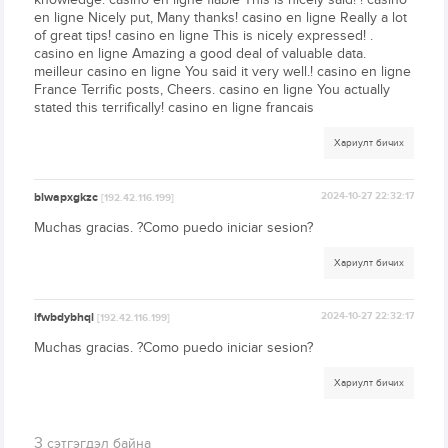
en ligne Nicely put, Many thanks! casino en ligne Really a lot
of great tips! casino en ligne This is nicely expressed! .
casino en ligne Amazing a good deal of valuable data.
meilleur casino en ligne You said it very well.! casino en ligne
France Terrific posts, Cheers. casino en ligne You actually
stated this terrifically! casino en ligne francais
Хариулт бичих
blwapxgkzc
2024-10-27 22:32:17
[192.42.116.199]
Muchas gracias. ?Como puedo iniciar sesion?
Хариулт бичих
ifwbdybhql
2024-10-27 22:32:17
[192.42.116.199]
Muchas gracias. ?Como puedo iniciar sesion?
Хариулт бичих
3
сэтгэгдэл байна