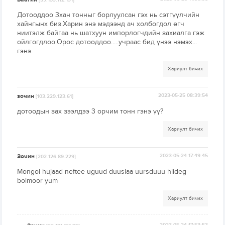
[59.153.112.191]
Дотооддоо 3хан тонныг борлуулсан гэх нь сэтгүүлчийн
хайнгынх биз.Харин энэ мэдээнд ач холбогдол өгч
ниитэлж байгаа нь шатхуун импорлогчдийн захиалга гэж
ойлгогдлоо.Орос дотооддоо.....учраас бид үнээ нэмэх...
гэнэ.
Хариулт бичих
зочин
2023-05-25 08:39:54
[103.229.123.61]
дотоодын зах зээлдээ 3 орчим тонн гэнэ үү?
Хариулт бичих
Зочин
2023-05-24 17:49:45
[202.126.89.229]
Mongol hujaad neftee uguud duuslaa uursduuu hiideg
bolmoor yum
Хариулт бичих