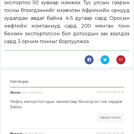
экспортоо 50 хувиар нэмжээ. Тус улсын газрын
тосны бүтээгдэхүүнийг ихэвчлэн Африкийн орнууд
худалдан авдаг байна. 4-5 дугаар сард Оросын
нефтийн компаниуд сард 200 мянган тонн
бензин экспортолсон бол дотоодын зах зээлдээ
сард 3 орчим тонныг борлуулжээ.
Сэтгэгдэл
Зочин
2023-05-27 18:07:14
[202.126.90.61]
Нефть импортлогчдын захиалгаар бичигдсэн гэж хардаж
байна
Хариулт бичих
Баагий
2023-05-25 11:56:38