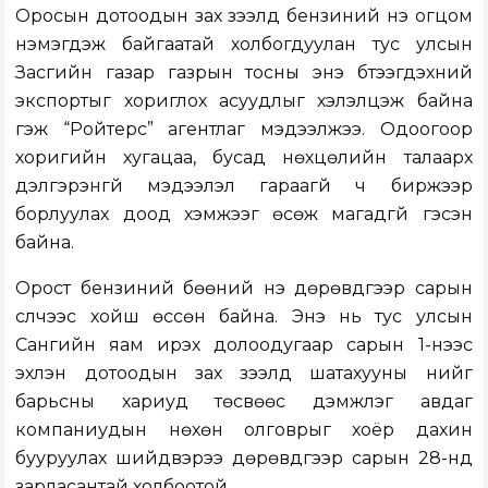
Оросын дотоодын зах зээлд бензиний үнэ огцом
нэмэгдэж байгаатай холбогдуулан тус улсын
Засгийн газар газрын тосны энэ бүтээгдэхүүний
экспортыг хориглох асуудлыг хэлэлцэж байна
гэж “Ройтерс” агентлаг мэдээлжээ. Одоогоор
хоригийн хугацаа, бусад нөхцөлийн талаарх
дэлгэрэнгүй мэдээлэл гараагүй ч биржээр
борлуулах доод хэмжээг өсөж магадгүй гэсэн
байна.
Орост бензиний бөөний үнэ дөрөвдүгээр сарын
сүүлчээс хойш өссөн байна. Энэ нь тус улсын
Сангийн яам ирэх долоодугаар сарын 1-нээс
эхлэн дотоодын зах зээлд шатахууны үнийг
барьсны хариуд төсвөөс дэмжлэг авдаг
компаниудын нөхөн олговрыг хоёр дахин
бууруулах шийдвэрээ дөрөвдүгээр сарын 28-нд
зарласантай холбоотой.