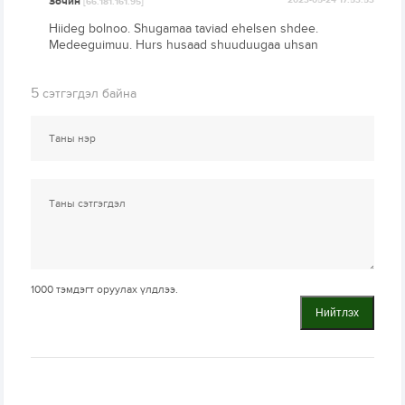
Зочин
2023-05-24 17:53:53
[66.181.161.95]
Hiideg bolnoo. Shugamaa taviad ehelsen shdee.
Medeeguimuu. Hurs husaad shuuduugaa uhsan
5
сэтгэгдэл байна
1000
тэмдэгт оруулах үлдлээ.
Нийтлэх