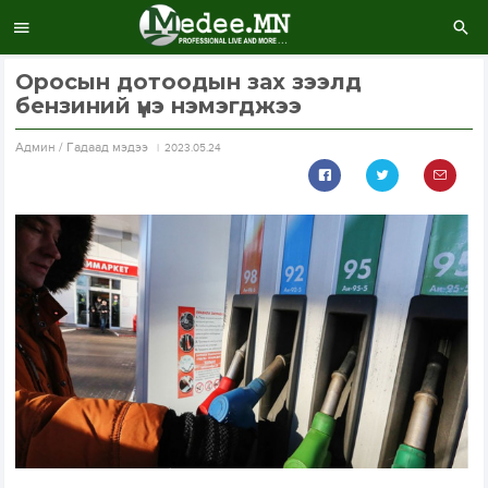
Оросын дотоодын зах зээлд
бензиний үнэ нэмэгджээ
Aдмин / Гадаад мэдээ
2023.05.24