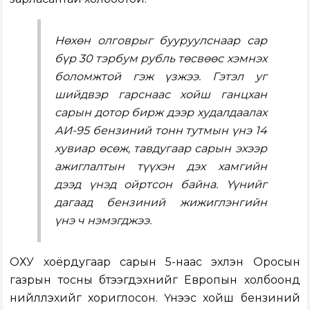
Нөхөн олговрыг бууруулснаар сар
бүр 30 тэрбум рубль төсвөөс хэмнэх
боломжтой гэж үзжээ. Гэтэл уг
шийдвэр гарснаас хойш ганцхан
сарын дотор бирж дээр худалдаалах
АИ-95 бензиний тонн тутмын үнэ 14
хувиар өсөж, тавдугаар сарын эхээр
ажиглалтын түүхэн дэх хамгийн
дээд үнэд ойртсон байна. Үүнийг
дагаад бензиний жижиглэнгийн
үнэ ч нэмэгджээ.
ОХУ хоёрдугаар сарын 5-наас эхлэн Оросын
газрын тосны бүтээгдэхүүнийг Европын холбоонд
нийлүүлэхийг хориглосон. Үүнээс хойш бензиний