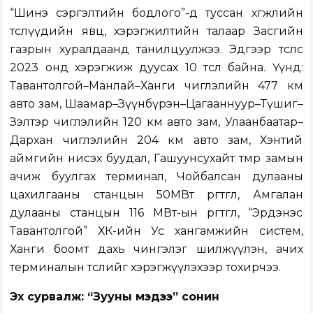
“Шинэ сэргэлтийн бодлого”-д туссан хөгжлийн
төслүүдийн явц, хэрэгжилтийн талаар Засгийн
газрын хуралдаанд танилцуулжээ. Эдгээр төслөөс
2023 онд хэрэгжиж дуусах 10 төсөл байна. Үүнд:
Тавантолгой–Манлай–Ханги чиглэлийн 477 км
авто зам, Шаамар–Зүүнбүрэн–Цагааннуур–Түшиг–
Зэлтэр чиглэлийн 120 км авто зам, Улаанбаатар–
Дархан чиглэлийн 204 км авто зам, Хэнтий
аймгийн нисэх буудал, Гашуунсухайт төмөр замын
ачиж буулгах терминал, Чойбалсан дулааны
цахилгааны станцын 50МВт өргөтгөл, Амгалан
дулааны станцын 116 МВт-ын өргөтгөл, “Эрдэнэс
Тавантолгой” ХК-ийн Ус хангамжийн систем,
Ханги боомт дахь чингэлэг шилжүүлэн, ачих
терминалын төслийг хэрэгжүүлэхээр тохирчээ.
Эх сурвалж: “Зууны мэдээ” сонин