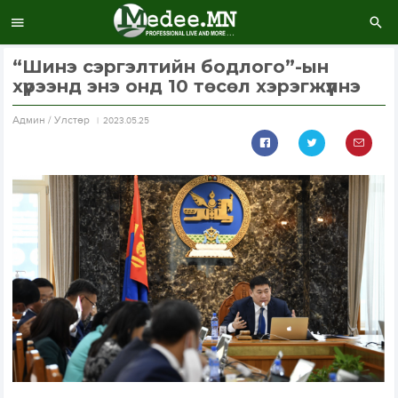
“Шинэ сэргэлтийн бодлого”-ын
хүрээнд энэ онд 10 төсөл хэрэгжүүлнэ
Aдмин / Улстөр
2023.05.25