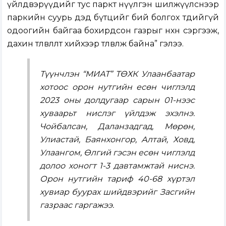
үйлдвэрүүдийг тус паркт нүүлгэн шилжүүлснээр
паркийн суурь дэд бүтцийг бий болгох төдийгүй
одоогийн байгаа бохирдсон газрыг нөхөн сэргээж,
дахин төлөвлөлт хийхээр төлөвлөж байна” гэлээ.
Түүнчлэн “МИАТ” ТӨХК Улаанбаатар
хотоос орон нутгийн есөн чиглэлд
2023 оны долдугаар сарын 01-нээс
хуваарьт нислэг үйлдэж эхэлнэ.
Чойбалсан, Даланзадгад, Мөрөн,
Улиастай, Баянхонгор, Алтай, Ховд,
Улаангом, Өлгий гэсэн есөн чиглэлд
долоо хоногт 1-3 давтамжтай ниснэ.
Орон нутгийн тариф 40-68 хүртэл
хувиар буурах шийдвэрийг Засгийн
газраас гаргажээ.