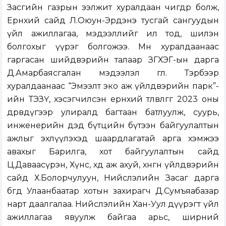
Засгийн газрын ээлжит хуралдаан өчигдөр болж,
Ерөнхий сайд Л.Оюун-Эрдэнэ тусгай сангуудын
үйл ажиллагаа, мэдээллийг ил тод, шилэн
болгохыг үүрэг болгожээ. Мөн хуралдаанаас
гаргасан шийдвэрийн талаар ЗГХЭГ-ын дарга
Д.Амарбаясгалан мэдээлэл өглөө. Тэрбээр
хуралдаанаас “Эмээлт эко аж үйлдвэрийн парк”-
ийн ТЭЗҮ, хэсэгчилсэн ерөнхий төлөвлөгөөг 2023 оны
дөрөвдүгээр улиралд багтаан батлуулж, суурь,
инженерийн дэд бүтцийн бүтээн байгуулалтын
ажлыг эхлүүлэхэд шаардлагатай арга хэмжээ
авахыг Барилга, хот байгуулалтын сайд
Ц.Даваасүрэн, Хүнс, хөдөө аж ахуй, хөнгөн үйлдвэрийн
сайд Х.Болорчулуун, Нийслэлийн Засаг дарга
бөгөөд Улаанбаатар хотын захирагч Д.Сумъяабазар
нарт даалгалаа. Нийслэлийн Хан-Уул дүүрэгт үйл
ажиллагаа явуулж байгаа арьс, ширний