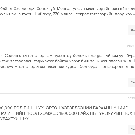
байна. бас даварч болохгүй. Монгол улсын маань эдийн засгийн ча
 хувь нэмнэ гэсэн. Нийлээд 770 мянган төгрөг тэтгэвэрийн доод хэм
Ха
2023-
игч Солонго та тэтгэвэр гэж чухам юу болохыг мэддэггүй юм уу . бүр
вэр гэж ялгаварлан гадуурхаж байгаа хэрэг биш таны ажилласан жил
иелүүлж тэтгэвэр авах насандаа хүрсэн бол бүрэн тэтгэвэр авна . 
Ха
2023-
0,000 БОЛ БИШ ШҮҮ. ӨРГӨН ХЭРЭГЛЭЭНИЙ БАРААНЫ ҮНИЙГ
 ЦАЛИНГИЙН ДООД ХЭМЖЭЭ 1500000 БАЙХ НЬ ТҮР ЗУУРЫН НӨХ
УРАХГҮЙ ШҮҮ...
Ха