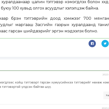
хуралдаанаар цалин тэтгэвэр нэмэгдүүлэх болон хүүх
рт буюу 100 хувьд олгох асуудлыг хэлэлцэж байна.
анаар бүрэн тэтгэврийн доод хэмжээг 700 мянган
уудлыг маргааш Засгийн газрын хуралдаанд танил
аас гарсан шийдвэрийг эргэн мэдээлэх болно.
2023-
мэгдлээс хойш тэтгэвэрт гарсан хүмүүсийнхээ тэтгэврийг нөхөж нэм
а тэтгэвэртэй үлдсэн байгаа шүү.
Ха
2023-