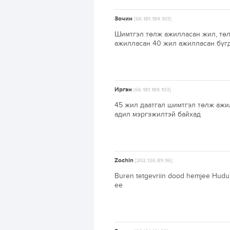
Зочин
[66.181.184.103]
Шимтгэл төлж ажилласан жил, төл
ажилласан 40 жил ажилласан бүгд
Иргэн
[66.181.184.103]
45 жил даатгал шимтгэл төлж ажи
адил мэргэжилтэй байхад
Zochin
[202.126.89.96]
Buren tetgevriin dood hemjee Hudulm
ee