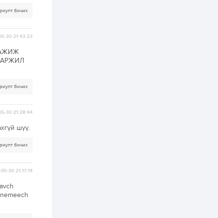
зохицуулалт хийнэ
риулт бичих
2 өдөр
0
0
Б.Идэржавхлан:
Математик бол
05-30 21:43:23
амьдралд тулгарах
бүх арга ухааны
ААЖИЖ
суурь ойлголт
ХАРЖИЛ
2 өдөр
1
0
Бэлчээрийн 55 хувьд
ургамлын ургалт
риулт бичих
сайн байна
05-30 21:28:44
2 өдөр
0
0
хгүй шүү.
Наймдугаар сард
олгох нийгмийн
халамжийн тэтгэвэр,
риулт бичих
тэтгэмж, хөнгөлөлт,
тусламжийн хуваарь
2 өдөр
0
0
05-30 21:17:14
Наймдугаар сард
 avch
270 мянга гаруй
i nemeech
тонн шатахуун
импортлохоор
баталгаажуулжээ