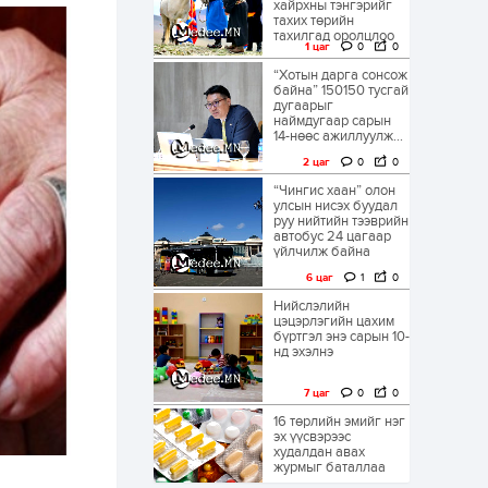
хайрхны тэнгэрийг
тахих төрийн
тахилгад оролцлоо
1 цаг
0
0
“Хотын дарга сонсож
байна” 150150 тусгай
дугаарыг
наймдугаар сарын
14-нөөс ажиллуулж...
2 цаг
0
0
“Чингис хаан” олон
улсын нисэх буудал
руу нийтийн тээврийн
автобус 24 цагаар
үйлчилж байна
6 цаг
1
0
Нийслэлийн
цэцэрлэгийн цахим
бүртгэл энэ сарын 10-
нд эхэлнэ
7 цаг
0
0
16 төрлийн эмийг нэг
эх үүсвэрээс
худалдан авах
журмыг баталлаа