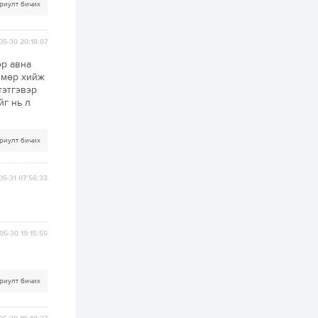
2 өдөр
0
0
риулт бичих
АНУ 50 гаруй улсын
иргэдэд хамаарах
визийн барьцаа
05-30 20:18:07
төлбөрийг 20 мянган
ам.доллар болгон
эр авна
нэмэгдүүлжээ
лмөр хийж
2 өдөр
1
0
тэтгэвэр
Д.Батлут: “Зэв”
йг нь л
сумны үйлдвэрийг
ашиглалтад оруулж,
гурван нэр төрлийг
үйлдвэрлэн
риулт бичих
дотоодын...
2 өдөр
3
1
Согтуугаар тээврийн
05-31 07:56:33
хэрэгсэл жолоодож
явсан 71 этгээдийг
илрүүлжээ
3 өдөр
0
0
05-30 19:15:55
Хэлэлцээ даваа
гарагт болно гэж
Д.Трамп мэдэгджээ
риулт бичих
3 өдөр
1
0