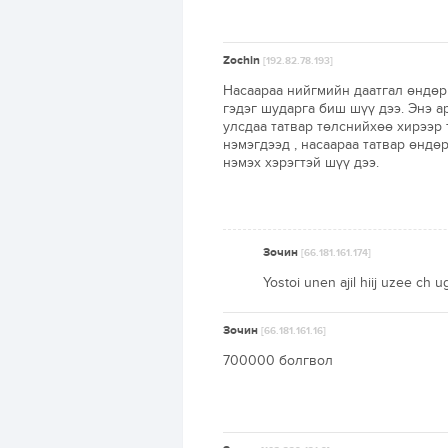
Zochin
[192.82.78.193]
Насаараа нийгмийн даатгал өндөр 
гэдэг шударга биш шүү дээ. Энэ а
улсдаа татвар төлснийхөө хирээр 
нэмэгдээд , насаараа татвар өндө
нэмэх хэрэгтэй шүү дээ.
Зочин
[66.181.161.174]
Yostoi unen ajil hiij uzee ch ug
Зочин
[66.181.161.16]
700000 болгвол