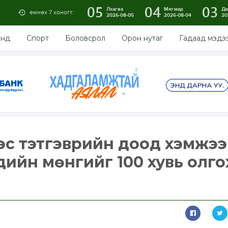
05
04
03
Лхагва
Мягмар
Да
өмнөх 7 хоногт:
2026-08-05
2026-08-04
20
энд
Спорт
Боловсрол
Орон нутаг
Гадаад мэдэ
эс тэтгэврийн доод хэмжээ
үхдийн мөнгийг 100 хувь олг