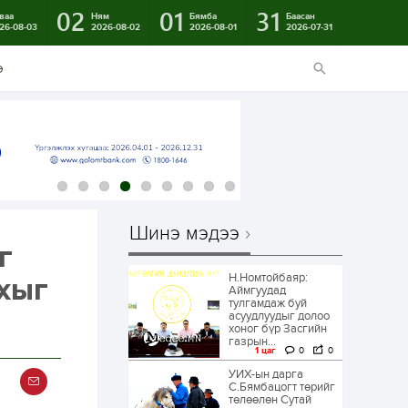
02
01
31
ваа
Ням
Бямба
Баасан
26-08-03
2026-08-02
2026-08-01
2026-07-31
э
Шинэ мэдээ
г
Н.Номтойбаяр:
охыг
Аймгуудад
тулгамдаж буй
асуудлуудыг долоо
хоног бүр Засгийн
газрын...
1 цаг
0
0
УИХ-ын дарга
С.Бямбацогт төрийг
төлөөлөн Сутай