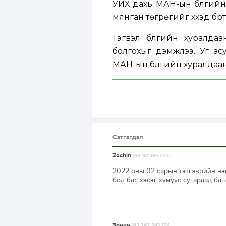
УИХ дахь МАН-ын бүлгийн 
мянган төгрөгийг хүүхэд бү
Тэгвэл бүлгийн хуралда
болгохыг дэмжлээ. Уг ас
МАН-ын бүлгийн хуралдаан
Сэтгэгдэл
Zochin
[66.181.185.227]
2022 оны 02 сарын тэтгэврийн нэ
бол бас хэсэг хүмүүс сугараад баг
Зочин
[43.242.242.59]