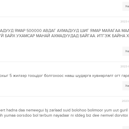
Ха
2023-
МАДУУД ЯМАР 500000 АВДАГ АХМАДУУД ШИГ ЯМАР МАЯАГАА М
ҮЙ БАЙХ УХАМСАР МАНАЙ АХМАДУУДАД БАЙГАА. ИТГЭЖ БАЙНА 
Ха
2023-
охыг 5 жилээр тооцдог болгохоос нааш шударга хувиарлалт огт гара
Ха
2023-
rt hadna daa nemeegui bj zarlaad suid bolohoo bolimoor yum uut guril
ih yumaa oorsdoo bol terbum nayadaar ni iddeg biz dee nemvel dorvito