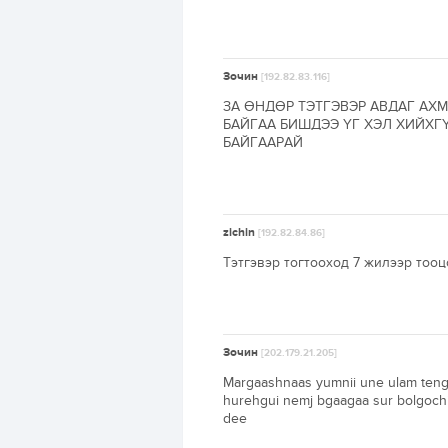
Зочин
[192.82.83.116]
ЗА ӨНДӨР ТЭТГЭВЭР АВДАГ АХ
БАЙГАА БИШДЭЭ ҮГ ХЭЛ ХИЙХГ
БАЙГААРАЙ
zichin
[192.82.84.86]
Тэтгэвэр тогтооход 7 жилээр тооц
Зочин
[202.179.21.205]
Margaashnaas yumnii une ulam tenge
hurehgui nemj bgaagaa sur bolgoch
dee