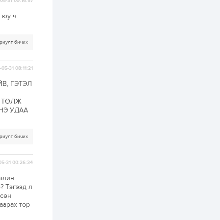
хэрэгжилт,
05-31 09:16:57
амлалтаас илүү
бодит үр дүн чухал
 юу ч
2 өдөр
0
0
Неймар зодог тайлах
риулт бичих
эсэхээ 12 дугаар сард
шийднэ
05-31 08:11:21
2 өдөр
0
3
ЙВ, ГЭТЭЛ
Нийслэлийн 30
дугаар сургуулийг 10
Л ТӨЛЖ
дугаар сарын 1-нд
НЭ УДАА
ашиглалтад оруулна
2 өдөр
0
0
риулт бичих
Морингийн давааны
замаас “Барилгын
хатуу хог хаягдал
05-31 00:26:34
дахин боловсруулах
үйлдвэр” хүртэлх 1.5...
цалин
2 өдөр
0
0
? Тэгээд л
COP17 хурлын үеэр 5
лсөн
дүүргийн 73
аарах төр
цэцэрлэг, 60
сургуульд