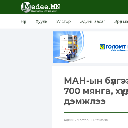
Нүүр
Хууль
Улстөр
Эдийн засаг
Эрүүл м
МАН-ын бүлгэ
700 мянга, хү
дэмжлээ
Aдмин / Улстөр
2023.05.30