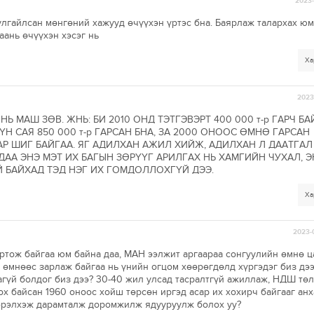
2023-
улгайлсан мөнгөний хажууд өчүүхэн үртэс бна. Баярлаж талархах юм
аань өчүүхэн хэсэг нь
Ха
2023-
Ь МАШ ЗӨВ. ЖНЬ: БИ 2010 ОНД ТЭТГЭВЭРТ 400 000 т-р ГАРЧ БА
 САЯ 850 000 т-р ГАРСАН БНА, ЗА 2000 ОНООС ӨМНӨ ГАРСАН
АР ШИГ БАЙГАА. ЯГ АДИЛХАН АЖИЛ ХИЙЖ, АДИЛХАН Л ДААТГА
ДАА ЭНЭ МЭТ ИХ БАГЫН ЗӨРҮҮГ АРИЛГАХ НЬ ХАМГИЙН ЧУХАЛ, Э
 БАЙХАД ТЭД НЭГ ИХ ГОМДОЛЛОХГҮЙ ДЭЭ.
Ха
2023-
йртож байгаа юм байна даа, МАН ээлжит аргаараа сонгуулийн өмнө 
 өмнөөс зарлаж байгаа нь үнийн огцом хөөрөгдөлд хүргэдэг биз дээ
агүй болдог биз дээ? 30-40 жил улсад тасралтгүй ажиллаж, НДШ тө
ох байсан 1960 оноос хойш төрсөн иргэд асар их хохирч байгааг анх
ээрэлхэж дарамталж доромжилж ядууруулж болох уу?