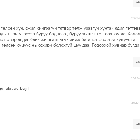
Ха
2023-
төлсөн хүн, ажил хийгээгүй татвар төлж үзээгүй хүнтэй адил тэтгэв
рдын нам үнэхээр буруу бодлого , буруу жишиг тогтоох юм аа. Хөдө
тэтгэвэр авдаг байх жишгийг үгүй хийж бага тэтгэвэртэй хүмүүсийн 
р төлсөн хүмүүс нь хохирч болохгүй шүү дээ. Тодорхой хувиар бүгди
Ха
2023-
ui ulsuud baij l
2023-
Ха