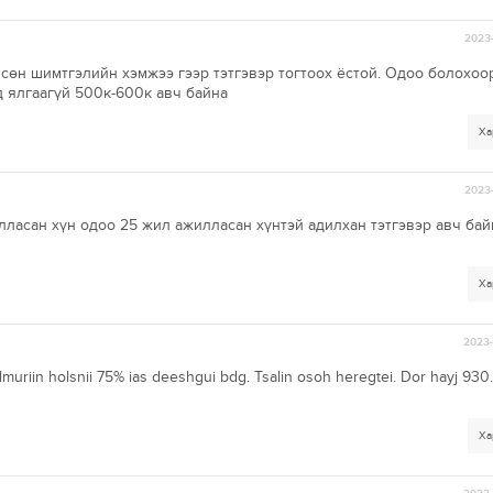
2023-
сөн шимтгэлийн хэмжээ гээр тэтгэвэр тогтоох ёстой. Одоо болохоо
 ялгаагүй 500к-600к авч байна
Ха
2023-
лласан хүн одоо 25 жил ажилласан хүнтэй адилхан тэтгэвэр авч бай
Ха
2023-
uriin holsnii 75% ias deeshgui bdg. Tsalin osoh heregtei. Dor hayj 930.
Ха