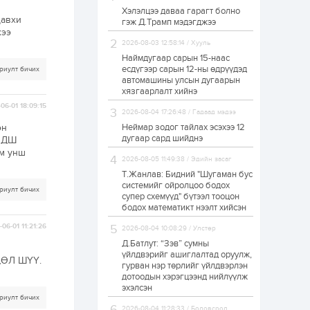
Хэлэлцээ даваа гарагт болно
ЗГ: Автобензин,
давхи
гэж Д.Трамп мэдэгджээ
дизель түлшний
жээ
онцгой албан
татварыг тэглэлээ
2026-08-03 12:58:14 / Хууль
Наймдугаар сарын 15-наас
есдүгээр сарын 12-ны өдрүүдэд
риулт бичих
1 өдөр
2
0
автомашины улсын дугаарын
З.Мэндсайхан:
хязгаарлалт хийнэ
Хүнсний нөөцийг
06-01 18:09:15
бэлтгэх агуулах,
2026-08-04 17:26:48 / Гадаад мэдээ
зоорь бэлтгэх ААН-
үүдэд хөнгөлөлттэй
эн
Неймар зодог тайлах эсэхээ 12
зээл олгоно
дугаар сард шийднэ
 НДШ
1 өдөр
1
0
юм унш
2026-08-05 11:49:38 / Эдийн засаг
Европ дахь
монголчуудын
Т.Жанлав: Бидний "Шугаман бус
соёлын наадам
системийг ойролцоо бодох
боллоо
риулт бичих
супер схемүүд" бүтээл тооцон
бодох математикт нээлт хийсэн
1 өдөр
2
0
06-01 11:21:26
2026-08-04 10:08:29 / Улстөр
Өнгөрсөн сард
Д.Батлут: “Зэв” сумны
1,439.2 кг үнэт
металл худалдан
үйлдвэрийг ашиглалтад оруулж,
ЦӨЛ ШҮҮ.
авчээ
гурван нэр төрлийг үйлдвэрлэн
дотоодын хэрэгцээнд нийлүүлж
эхэлсэн
1 өдөр
0
0
риулт бичих
Б.Найдалаа: Энэ
2026-08-04 11:28:33 / Боловсрол