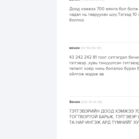
Доод хэмжээ 700 мянга бол болж 
чадал нь тааруухан шүү.Тэгээд 10
боллоо
зочин
[59.153.86.90]
43 242 242 81 тоот сэтгэгдэл бич
тэтгэвэр ,хувь тэнцүүлсэн тэтгэ
төлөлт хоёр чинь болзлоо бүрэн б
ойлгож мэдэж ав
Зочин
[202.70.34.98]
ТЭТГЭВЭРИЙН ДООД ХЭМЖЭЭ 70
ТОГТВОРТОЙ БАРЬЖ, ТЭТГЭВЭР
ТА НАР ИНГЭЖ АРД ТҮМНИЙГ ХУ