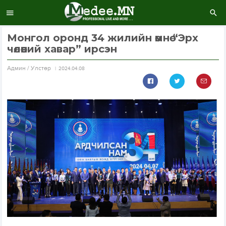
Монгол оронд 34 жилийн өмнө “Эрх
чөлөөний хавар” ирсэн
Aдмин / Улстөр
2024.04.08