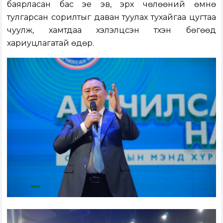
баярласан бас эе эв, эрх чөлөөний өмнө
тулгарсан сорилтыг даван туулах тухайгаа цугтаа
чуулж, хамтдаа хэлэлцсэн түүхэн бөгөөд
хариуцлагатай өдөр.