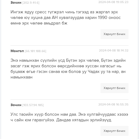
Зочин
2024-04-08 19:05:23
[202.9.41.6]
Ингэж ядуу сресс түгжрэл чинь тэгээд аз жаргал эрх
чөлөө юү хуцна даа АН хувалзуудаа харин 1990 оноос
өмнө эрх чөлөө амьдрал бж
Хариулт бичих
Монгол
2024-04-08 18:14:32
[66.181.188.66]
Энэ намынхан сүүлийн үсд Бүтэн эрх чөлөө, Бүтэн эдийн
засаг гэж ярих болсон өөрсдийнхөө хуссан хагасыг нь
буцааж өгье гэсэн санаа юм болов уу Чадах уу та нар, ан
намынхаан
Хариулт бичих
Зочин
2024-04-08 16:55:35
[103.57.94.185]
Улс таоийн хүүр болсон нам даа. Энэ хулгайчуудаас хэзээ
ч сайн юм гарахгүйээ. Дандаа хятадын эрлийзүүд.
Хариулт бичих