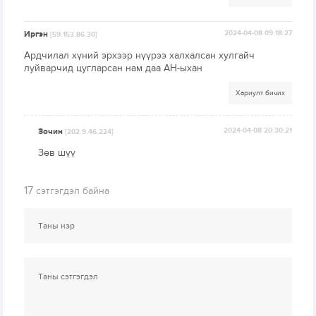
Иргэн
2024-04-08 09:18:27
[59.153.86.30]
Ардчилал хүний эрхээр нүүрээ халхалсан хулгайч
луйварчид цугларсан нам даа АН-ыхан
Хариулт бичих
Зочин
2024-04-08 20:30:21
[202.9.46.224]
Зөв шүү
17
сэтгэгдэл байна