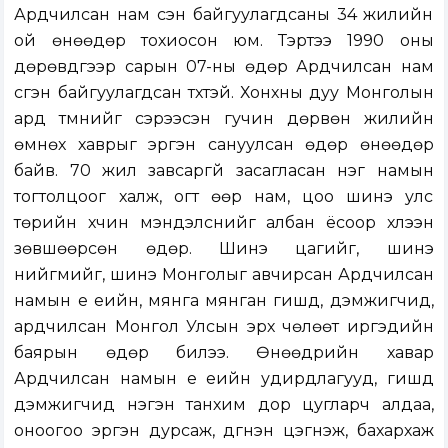
Ардчилсан нам үүсэн байгуулагдсаны 34 жилийн
ой өнөөдөр тохиосон юм. Тэртээ 1990 оны
дөрөвдүгээр сарын 07-ны өдөр Ардчилсан нам
үүсгэн байгуулагдсан түүхтэй. Хонхны дуу Монголын
ард түмнийг сэрээсэн гучин дөрвөн жилийн
өмнөх хаврыг эргэн сануулсан өдөр өнөөдөр
байв. 70 жил завсаргүй засагласан нэг намын
тогтолцоог халж, огт өөр нам, цоо шинэ улс
төрийн хүчин мэндэлснийг албан ёсоор хүлээн
зөвшөөрсөн өдөр. Шинэ цагийг, шинэ
нийгмийг, шинэ Монголыг авчирсан Ардчилсан
намын үе үеийн, мянга мянган гишүүд, дэмжигчид,
ардчилсан Монгол Улсын эрх чөлөөт иргэдийн
баярын өдөр билээ. Өнөөдрийн хавар
Ардчилсан намын үе үеийн удирдлагууд, гишүүд
дэмжигчид нэгэн танхим дор цугларч алдаа,
оноогоо эргэн дурсаж, дүгнэн цэгнэж, бахархаж