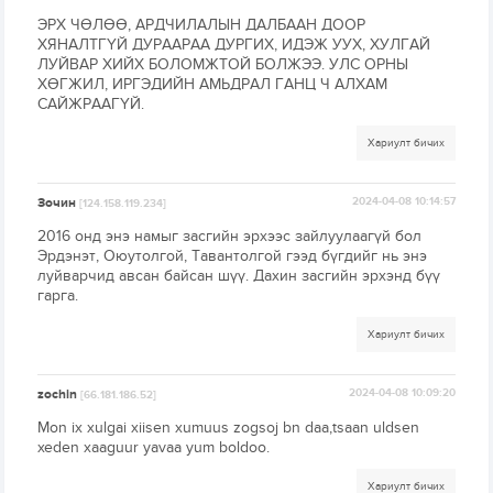
ЭРХ ЧӨЛӨӨ, АРДЧИЛАЛЫН ДАЛБААН ДООР
ХЯНАЛТГҮЙ ДУРААРАА ДУРГИХ, ИДЭЖ УУХ, ХУЛГАЙ
ЛУЙВАР ХИЙХ БОЛОМЖТОЙ БОЛЖЭЭ. УЛС ОРНЫ
ХӨГЖИЛ, ИРГЭДИЙН АМЬДРАЛ ГАНЦ Ч АЛХАМ
САЙЖРААГҮЙ.
Хариулт бичих
Зочин
2024-04-08 10:14:57
[124.158.119.234]
2016 онд энэ намыг засгийн эрхээс зайлуулаагүй бол
Эрдэнэт, Оюутолгой, Тавантолгой гээд бүгдийг нь энэ
луйварчид авсан байсан шүү. Дахин засгийн эрхэнд бүү
гарга.
Хариулт бичих
zochin
2024-04-08 10:09:20
[66.181.186.52]
Mon ix xulgai xiisen xumuus zogsoj bn daa,tsaan uldsen
xeden xaaguur yavaa yum boldoo.
Хариулт бичих