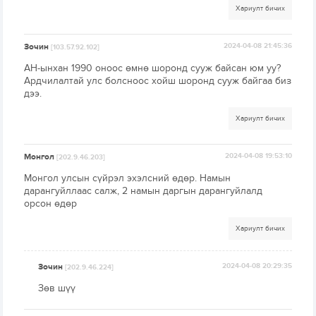
Хариулт бичих
Зочин
2024-04-08 21:45:36
[103.57.92.102]
АН-ынхан 1990 оноос өмнө шоронд сууж байсан юм уу?
Ардчилалтай улс болсноос хойш шоронд сууж байгаа биз
дээ.
Хариулт бичих
Монгол
2024-04-08 19:53:10
[202.9.46.203]
Монгол улсын сүйрэл эхэлсний өдөр. Намын
дарангуйллаас салж, 2 намын даргын дарангуйлалд
орсон өдөр
Хариулт бичих
Зочин
2024-04-08 20:29:35
[202.9.46.224]
Зөв шүү