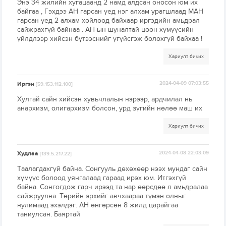
Энэ 34 жилийн хугацаанд 2 намд алдсан оносон юм их
байгаа , Гэхдээ АН гарсан үeд нэг алхам урагшлаад МАН
гарсан үeд 2 алхам хойлоод байхаар иргэдийн амьдрал
сайжрахгүй байнаа . АН-ын шуналтай цөөн хүмүүсийн
үйлдлээр хийсэн бүтээснийг үгүйсгэж болохгүй байхаа !
Хариулт бичих
Иргэн
2024-04-09 07:03:55
[59.153.112.100]
Хулгай сайн хийсэн хувьчлалын нэрээр, ардчилал нь
анархизм, олигархизм болсон, урд зүгийн нөлөө маш их
Хариулт бичих
Худлаа
2024-04-08 22:03:09
[139.5.217.22]
Таалагдахгүй байна. Сонгууль дөхөхөөр нээх мундаг сайн
хүмүүс болоод уянгалаад гараад ирэх юм. Итгэхгүй
байна. Сонгогдож гарч ирээд та нар өөрсдөө л амьдралаа
сайжруулна. Төрийн эрхийг авчхаараа түмэн олныг
нулимаад эхэлдэг. АН өнгөрсөн 8 жилд царайгаа
таниулсан. Баяртай