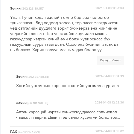
Зочин
2024-04-08 11:54:03
[202.126.89.157]
Үнэн. Гучин хэдэн жилийн өмнө бид эрх чөлөөгөө
тунхагласан. Бид ходоод хоосон, төр засаг элэгдчихсэн
үед сэтгэлийн дуудлага зориг бүхнээрээ энэ нийгмийн
үндэсийг тавьсан. Тэр үеэс хойш ардчилал маань
гажуудсаар хэдхэн хүний өмч болж хувирснаас бүх
гажуудлын суурь тавигдсан. Одоо энэ бүхнийг засах цаг
нь болжээ. Харин залуус маань чадах болов уу...
Хариулт бичих
Зочин
2024-04-08 13:14:39
[202.55.188.81]
Хогийн ургамлын хөрснөөс хогийн ургамал л ургана.
Зочин
2024-04-08 12:29:36
[66.181.160.98]
Алтан хараацай нэртэй хүн-хогнуудаасаа салчихвал
чадаж л таарна. Даанч тэд салах хүсэлгүй бололтой...
ГАХ
2024-04-08 11:38:02
[66.181.167.254]