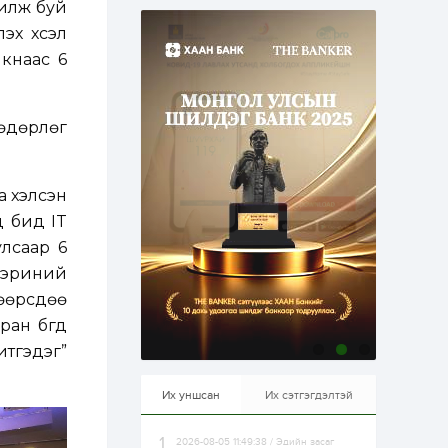
чилж буй
эрхлэхэд таатай...
1 өдөр
1
0
эх хүсэл
Долдугаар сард
кнаас 6
709.503 зөрчил
бүртгэгджээ
 өдөрлөг
1 өдөр
0
0
Цалинтай ээжийн 50
мянган төгрөгийн
тэтгэмжийг 500
мянгад хүргэх
а хэлсэн
өргөдөлд санал авч
д бид IT
эхэлжээ
1 өдөр
2
0
улсаар 6
Б.Түмэн-Өлзий: Олон
улсад хуримтлуулсан
 эриний
мэдлэг, туршлагаа эх
 өөрсдөө
орныхоо хөгжилд
зориулна
ран бүгд
1 өдөр
0
0
тгэдэг”
Алтны үнэ дөрвөн
улирал дараалан
өсөж байна
Их уншсан
Их сэтгэгдэлтэй
2026-08-05 11:49:38 / Эдийн засаг
1 өдөр
0
0