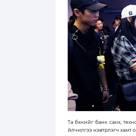
Та бүхнийг банк санхүү, те
үйлчилгээ нэвтрүүлэгч хамт