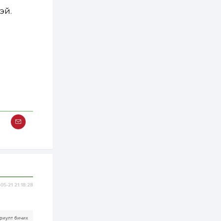
3 өдөр
2
0
эй.
Өнгөрсөн сард
1,439.2 кг үнэт
металл худалдан
авчээ
3 өдөр
0
0
Б.Найдалаа: Энэ
өвөл илүү хүнд байж
магадгүй учир төр,
эрчим хүчний
байгууллагууд, иргэд
бэлтгэлээ...
3 өдөр
6
0
Өнөөдөр сондгой
тоогоор төгссөн
автомашинтай иргэд
бензин авна
3 өдөр
0
3
ЗГ: Шатахууны
хангамж,
05-21 21:18:28
нийлүүлэлтийг
тогтворжуулах
асуудлыг хэлэлцэж
байна
3 өдөр
0
0
риулт бичих