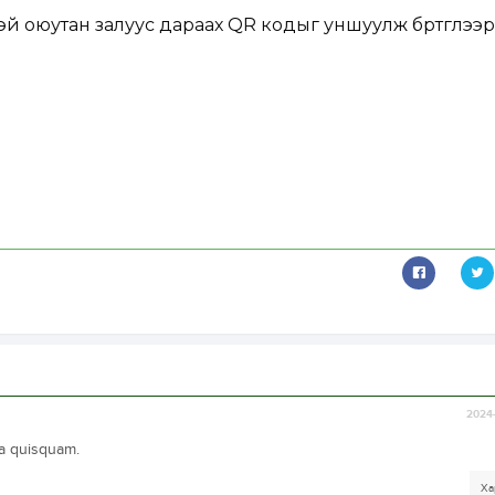
эй оюутан залуус дараах QR кодыг уншуулж бүртгүүлээр
2024-
ta quisquam.
Ха