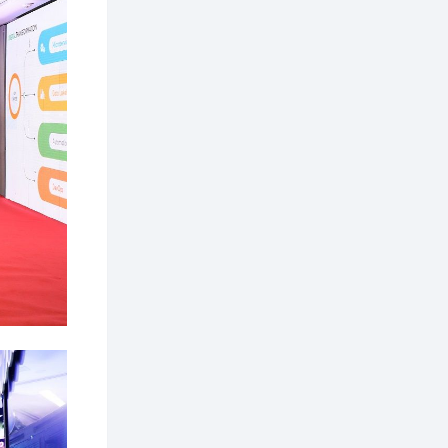
бүртгэл энэ сарын 10-
нд эхэлнэ
2 өдөр
0
0
16 төрлийн эмийг нэг
эх үүсвэрээс
худалдан авах
журмыг баталлаа
2 өдөр
0
0
Нэгдүгээр
хорооллын арын
замыг наймдугаар
сарын 6-ны 23:00
цагаас түр хааж,
борооны ус...
2 өдөр
0
0
Б.Баярбаатар:
Төсвийн шинэчлэл
хийхгүй, урсгал
зардлаа
үргэлжлүүлэн тэлээд
байвал...
2 өдөр
2
0
Татварын өртэй
шатахуун импортлогч
ААН-үүдийн дансыг
битүүмжлэхгүй