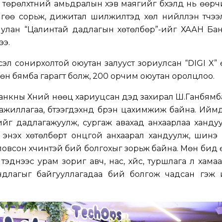
 төрөлхтний амьдралын хэв маягийг бүхэлд нь өөр
гөө сорьж, дижитал шилжилтэд хөл нийлүүлэн түүчээл
иулан “Цалинтай дадлагын хөтөлбөр”-ийг ХААН Бан
ээ.
үсэл сонирхолтой оюутан залууст зориулсан “DIGI X”
өн бямба гарагт болж, 200 орчим оюутан оролцлоо.
нкны Хүний нөөц хариуцсан дэд захирал Ш.Ганбямб
ажиллагаа, бүтээгдэхүүнүүд бүрэн цахимжиж байна. Ийм
ийг дадлагажуулж, сургаж авахад анхаарлаа ханду
энэхүү хөтөлбөрт онцгой анхаарал хандуулж, шинэ
всон хүчинтэй бий болгохыг зорьж байна. Мөн бид
тэднээс урам зориг авч, нас, хүйс, туршлага үл хамаа
ндлагыг байгууллагадаа бий болгож чадсан гэж и