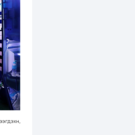
2 өдөр
1
0
Нөөцийн махны
худалдаа,
борлуулалтыг
нээлттэй ил тод
болгоно
3 өдөр
0
0
ЗГ: Автобензин,
дизель түлшний
онцгой албан
татварыг тэглэлээ
3 өдөр
3
0
З.Мэндсайхан:
Хүнсний нөөцийг
бэлтгэх агуулах,
зоорь бэлтгэх ААН-
үүдэд хөнгөлөлттэй
зээл олгоно
3 өдөр
2
0
Европ дахь
монголчуудын
гдэхүүн,
соёлын наадам
боллоо