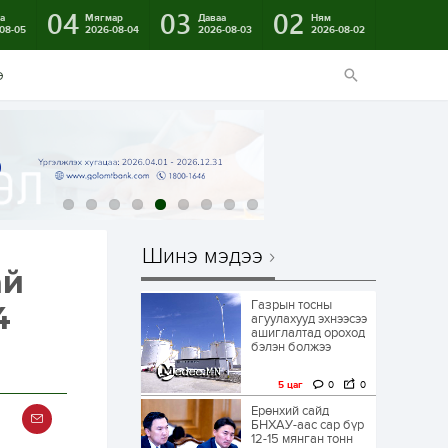
04
03
02
а
Мягмар
Даваа
Ням
08-05
2026-08-04
2026-08-03
2026-08-02
э
Шинэ мэдээ
ай
Газрын тосны
4
агуулахууд эхнээсээ
ашиглалтад ороход
бэлэн болжээ
5 цаг
0
0
Ерөнхий сайд
БНХАУ-аас сар бүр
12-15 мянган тонн