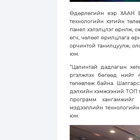
Өдөрлөгийн үеэр ХААН Б
технологийн хэтийн төлө
панел хэлэлцүүлэг өрнүүлж
өгч, чөлөөт ярилцлага өр
орчинтой танилцуулж, ол
юм.
“Цалинтай дадлагын хөтө
үргэлжлэх бөгөөд нийт 
төлөвлөж байна. Шалгар
дэлхийн хэмжээний TOП т
программ хангамжийг 
мэдээллийн технологийн 
юм.