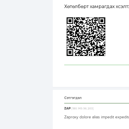
Хөтөлбөрт хамрагдах хүсэлт
Сэтгэгдэл
ZAP
[180.149.96.203]
Zaproxy dolore alias impedit expedi