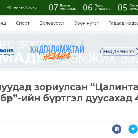
07
06
05
Баасан
Пүрэв
Лхагв
өмнөх 7 хоногт:
2026-08-07
2026-08-06
2026-
энд
Спорт
Боловсрол
Орон нутаг
Гадаад мэдэ
нуудад зориулсан “Цалинт
лбөр”-ийн бүртгэл дуусахад 