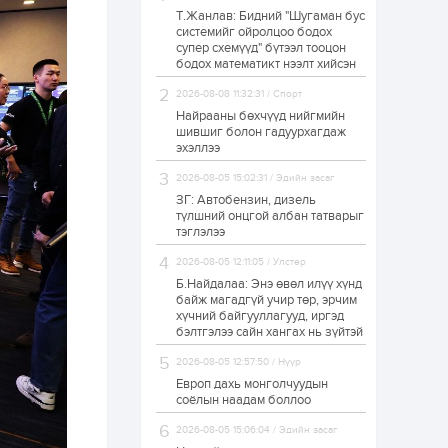
Т.Жанлав: Бидний "Шугаман бус
Худалдагч
системийг ойролцоо бодох
Н.Амарзаяа:
супер схемүүд" бүтээл тооцон
Дэлгүүрийн 32
хуудастай өрийн
бодох математикт нээлт хийсэн
дэвтэр долоо хоногт
л дүүрдэг
2026-08-08 11:32:31 / Спорт
1 өдөр
0
0
Найрааны бөхчүүд нийгмийн
Б.Хулан дэлхийн
шившиг болон гадуурхагдаж
аварга боллоо
эхэллээ
2026-08-05 15:02:31 / Эдийн засаг
ЗГ: Автобензин, дизель
1 өдөр
0
0
түлшний онцгой албан татварыг
тэглэлээ
Р.Даваадорж: Энэ
намрын экспортын
орлого Монголд
2026-08-05 12:11:05 / Улстөр
боломж олгож болох
Б.Найдалаа: Энэ өвөл илүү хүнд
юм
байж магадгүй учир төр, эрчим
1 өдөр
0
2
хүчний байгууллагууд, иргэд
бэлтгэлээ сайн хангах нь зүйтэй
Автомашины улсын
дугаар сондгой
2026-08-05 12:57:50 / Нүүр
тоогоор төгссөн бол
өнөөдөр шатахуун
Европ дахь монголчуудын
авна
соёлын наадам боллоо
1 өдөр
0
0
2026-08-05 15:06:04 / Эдийн засаг
Н.Номтойбаяр: