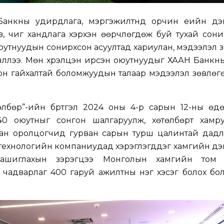
анкны удирдлага, мэргэжилтнүүд орчин үеийн дэ
в, чиг хандлага хэрхэн өөрчлөгдөж буй тухай сон
, оюутнуудын сонирхсон асуултад хариулан, мэдээлэл 
нүүллээ. Мөн хүрэлцэн ирсэн оюутнуудыг ХААН Банк
он гайхалтай боломжуудын талаар мэдээлэл зөвлөг
лбөр”-ийн бүртгэл 2024 оны 4-р сарын 12-ны өдөр
40 оюутныг сонгон шалгаруулж, хөтөлбөрт хамру
сан оролцогчид гурван сарын турш цалинтай дадл
ехнологийн компаниудад хэрэглэгддэг хамгийн дэ
ашиглахын зэрэгцээ Монголын хамгийн том 
чадварлаг 400 гаруй ажилтны нэг хэсэг болох бо