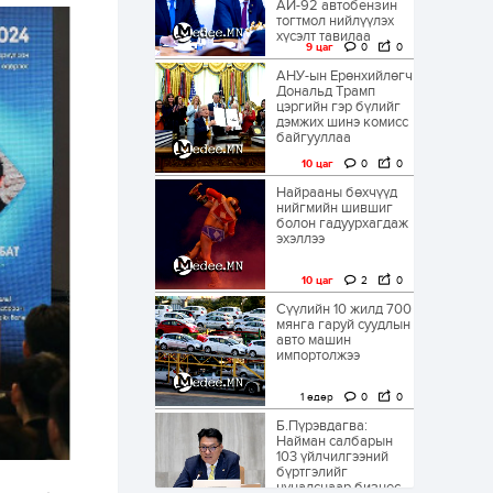
АИ-92 автобензин
тогтмол нийлүүлэх
хүсэлт тавилаа
9 цаг
0
0
АНУ-ын Ерөнхийлөгч
Дональд Трамп
цэргийн гэр бүлийг
дэмжих шинэ комисс
байгууллаа
10 цаг
0
0
Найрааны бөхчүүд
нийгмийн шившиг
болон гадуурхагдаж
эхэллээ
10 цаг
2
0
Сүүлийн 10 жилд 700
мянга гаруй суудлын
авто машин
импортолжээ
1 өдөр
0
0
Б.Пүрэвдагва:
Найман салбарын
103 үйлчилгээний
бүртгэлийг
цуцалснаар бизнес