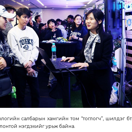
хнологийн салбарын хамгийн том “тоглогч”, шилдэг бүтээ
 олонтой нэгдэхийг урьж байна.