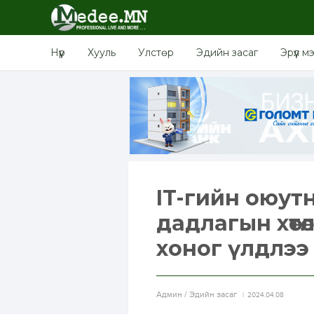
Нүүр
Хууль
Улстөр
Эдийн засаг
Эрүүл м
IT-гийн оюут
дадлагын хөтө
хоног үлдлээ
Aдмин / Эдийн засаг
2024.04.08