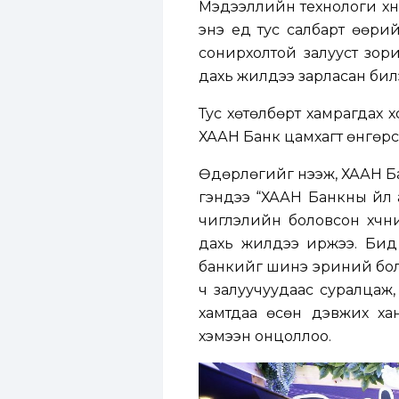
Мэдээллийн технологи хүн
энэ үед тус салбарт өөрий
сонирхолтой залууст зор
дахь жилдээ зарласан бил
Тус хөтөлбөрт хамрагдах х
ХААН Банк цамхагт өнгөрс
Өдөрлөгийг нээж, ХААН Ба
үгэндээ “ХААН Банкны үйл 
чиглэлийн боловсон хүчн
дахь жилдээ иржээ. Бид 
банкийг шинэ эриний боло
ч залуучуудаас суралцаж, 
хамтдаа өсөн дэвжих ха
хэмээн онцоллоо.