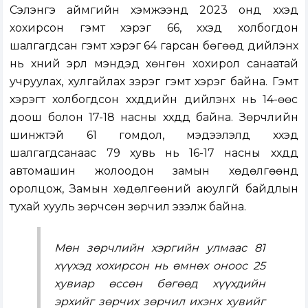
Сэлэнгэ аймгийн хэмжээнд 2023 онд хүүхэд
хохирсон гэмт хэрэг 66, хүүхэд холбогдон
шалгагдсан гэмт хэрэг 64 гарсан бөгөөд дийлэнх
нь хүний эрүүл мэндэд хөнгөн хохирол санаатай
учруулах, хулгайлах зэрэг гэмт хэрэг байна. Гэмт
хэрэгт холбогдсон хүүхдүүдийн дийлэнх нь 14-өөс
доош болон 17-18 насны хүүхдүүд байна. Зөрчлийн
шинжтэй 61 гомдол, мэдээлэлд хүүхэд
шалгагдсанаас 79 хувь нь 16-17 насны хүүхдүүд
автомашин жолоодон замын хөдөлгөөнд
оролцож, Замын хөдөлгөөний аюулгүй байдлын
тухай хууль зөрчсөн зөрчил эзэлж байна.
Мөн зөрчлийн хэргийн улмаас 81
хүүхэд хохирсон нь өмнөх оноос 25
хувиар өссөн бөгөөд хүүхдийн
эрхийг зөрчих зөрчил ихэнх хувийг