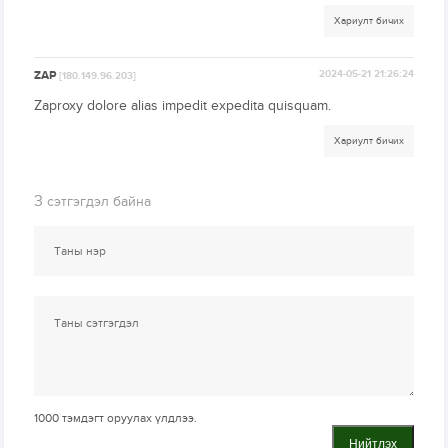
Хариулт бичих
ZAP
2024-05-21 21:26:24
[180.149.96.203]
Zaproxy dolore alias impedit expedita quisquam.
Хариулт бичих
3
сэтгэгдэл байна
1000
тэмдэгт оруулах үлдлээ.
Нийтлэх