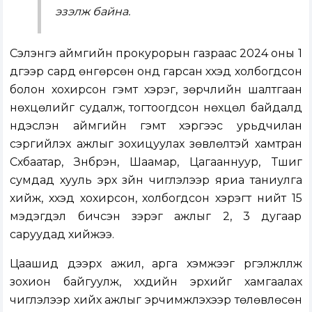
эзэлж байна.
Сэлэнгэ аймгийн прокурорын газраас 2024 оны 1
дүгээр сард өнгөрсөн онд гарсан хүүхэд холбогдсон
болон хохирсон гэмт хэрэг, зөрчлийн шалтгаан
нөхцөлийг судалж, тогтоогдсон нөхцөл байдалд
үндэслэн аймгийн гэмт хэргээс урьдчилан
сэргийлэх ажлыг зохицуулах зөвлөлтэй хамтран
Сүхбаатар, Зүүнбүрэн, Шаамар, Цагааннуур, Түшиг
сумдад хууль эрх зүйн чиглэлээр яриа таниулга
хийж, хүүхэд хохирсон, холбогдсон хэрэгт нийт 15
мэдэгдэл бичсэн зэрэг ажлыг 2, 3 дугаар
саруудад хийжээ.
Цаашид дээрх ажил, арга хэмжээг үргэлжлүүлж
зохион байгуулж, хүүхдийн эрхийг хамгаалах
чиглэлээр хийх ажлыг эрчимжүүлэхээр төлөвлөсөн