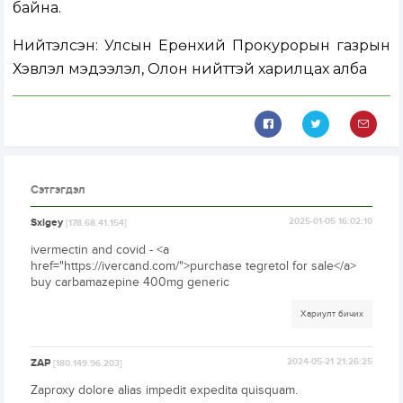
байна.
Нийтэлсэн:
Улсын Ерөнхий Прокурорын газрын
Хэвлэл мэдээлэл, Олон нийттэй харилцах алба
Сэтгэгдэл
Sxigey
2025-01-05 16:02:10
[178.68.41.154]
ivermectin and covid - <a
href="https://ivercand.com/">purchase tegretol for sale</a>
buy carbamazepine 400mg generic
Хариулт бичих
ZAP
2024-05-21 21:26:25
[180.149.96.203]
Zaproxy dolore alias impedit expedita quisquam.