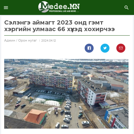
Сэлэнгэ аймагт 2023 онд гэмт
хэргийн улмаас 66 хүүхэд хохирчээ
Aдмин / Орон нутаг
2024.04.12