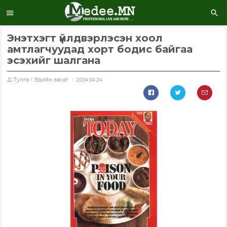
Энэтхэгт үйлдвэрлэсэн хоол
амтлагчуудад хорт бодис байгаа
эсэхийг шалгана
Д.Тулга / Эдийн засаг
2024.04.24