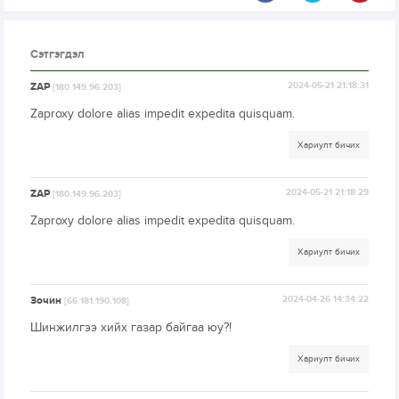
Сэтгэгдэл
ZAP
2024-05-21 21:18:31
[180.149.96.203]
Zaproxy dolore alias impedit expedita quisquam.
Хариулт бичих
ZAP
2024-05-21 21:18:29
[180.149.96.203]
Zaproxy dolore alias impedit expedita quisquam.
Хариулт бичих
Зочин
2024-04-26 14:34:22
[66.181.190.108]
Шинжилгээ хийх газар байгаа юу?!
Хариулт бичих