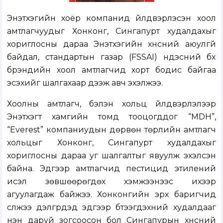
Энэтхэгийн хоёр компанид үйлдвэрлэсэн хоол
амтлагчуудыг Хонконг, Сингапурт худалдахыг
хориглосны дараа Энэтхэгийн хүнсний аюулгүй
байдал, стандартын газар (FSSAI) үндэсний бүх
брэндийн хоол амтлагчид хорт бодис байгаа
эсэхийг шалгахаар дээж авч эхэлжээ.
Хоолны амтлагч, бэлэн хольц үйлдвэрлэлээр
Энэтхэгт хамгийн томд тооцогддог “MDH”,
“Everest” компаниудын дөрвөн төрлийн амтлагч
хольцыг Хонконг, Сингапурт худалдахыг
хориглосны дараа уг шалгалтыг явуулж эхэлсэн
байна. Эдгээр амтлагчид пестицид этилений
исэл зөвшөөрөгдөх хэмжээнээс ихээр
агуулагдаж байжээ. Хонконгийн эрх баригчид
сүлжээ дэлгүүрүүдэд эдгээр бүтээгдэхүүний худалдааг
нэн даруй зогсоосон бол Сингапурын хүнсний