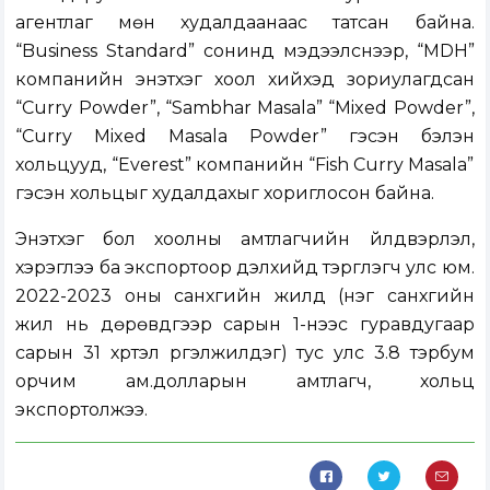
агентлаг мөн худалдаанаас татсан байна.
“Business Standard” сонинд мэдээлснээр, “MDH”
компанийн энэтхэг хоол хийхэд зориулагдсан
“Curry Powder”, “Sambhar Masala” “Mixed Powder”,
“Curry Mixed Masala Powder” гэсэн бэлэн
хольцууд, “Everest” компанийн “Fish Curry Masala”
гэсэн хольцыг худалдахыг хориглосон байна.
Энэтхэг бол хоолны амтлагчийн үйлдвэрлэл,
хэрэглээ ба экспортоор дэлхийд тэргүүлэгч улс юм.
2022-2023 оны санхүүгийн жилд (нэг санхүүгийн
жил нь дөрөвдүгээр сарын 1-нээс гуравдугаар
сарын 31 хүртэл үргэлжилдэг) тус улс 3.8 тэрбум
орчим ам.долларын амтлагч, хольц
экспортолжээ.