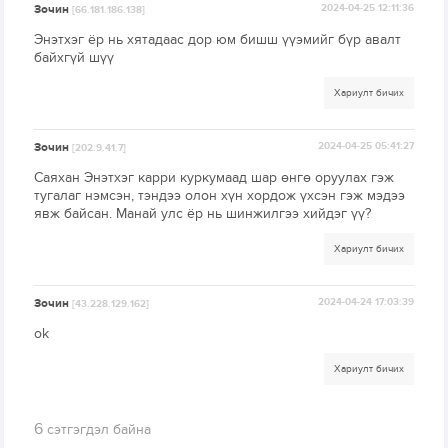
Зочин
2024-04-25 12:11:36
[66.181.186.138]
Энэтхэг ёр нь хятадаас дор юм бишш үүэмийг бүр авалт
байхгүй шүү
Хариулт бичих
Зочин
2024-04-25 05:41:27
[202.9.41.7]
Саяхан Энэтхэг карри куркумаад шар өнгө оруулах гэж
тугалаг нэмсэн, тэндээ олон хүн хордож үхсэн гэж мэдээ
явж байсан. Манай улс ёр нь шинжилгээ хийдэг үү?
Хариулт бичих
Зочин
2024-04-24 17:03:39
[43.228.129.162]
ok
Хариулт бичих
6
сэтгэгдэл байна