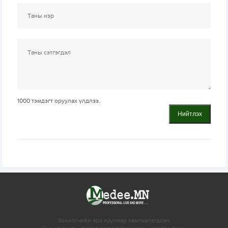
1000
тэмдэгт оруулах үлдлээ.
Нийтлэх
Зохиогчийн эрх хуулиар хамгаалагдсан.