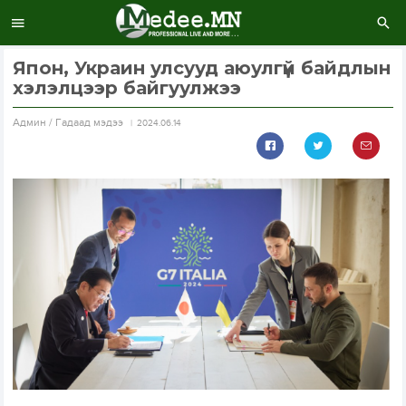
Япон, Украин улсууд аюулгүй байдлын
хэлэлцээр байгуулжээ
Aдмин / Гадаад мэдээ
2024.06.14