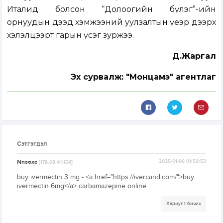
Италид болсон “Долоогийн бүлэг”-ийн
орнуудын дээд хэмжээний уулзалтын үеэр дээрх
хэлэлцээрт гарын үсэг зуржээ.
Д.Жаргал
Эх сурвалж: "Монцамэ" агентлаг
Сэтгэгдэл
Nnsoxc
2025-01-06 01:50:53
[178.68.41.154]
buy ivermectin 3 mg - <a href="https://ivercand.com/">buy
ivermectin 6mg</a> carbamazepine online
Хариулт бичих