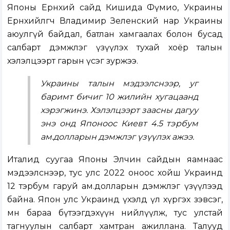
Японы Ерөнхий сайд Кишида Фүмио, Украины
Ерөнхийлөгч Владимир Зеленский нар Украины
аюулгүй байдал, батлан хамгаалах болон бусад
салбарт дэмжлэг үзүүлэх тухай хоёр талын
хэлэлцээрт гарын үсэг зуржээ.
Украины талын мэдээлснээр, уг
баримт бичиг 10 жилийн хугацаанд
хэрэгжинэ. Хэлэлцээрт заасны дагуу
энэ онд Японоос Киевт 4.5 тэрбум
ам.долларын дэмжлэг үзүүлэх ажээ.
Италид суугаа Японы Элчин сайдын яамнаас
мэдээлснээр, тус улс 2022 оноос хойш Украинд
12 тэрбум гаруй ам.долларын дэмжлэг үзүүлээд
байна. Япон улс Украинд үхэлд үл хүргэх зэвсэг,
мөн бараа бүтээгдэхүүн нийлүүлж, тус улстай
тагнуулын салбарт хамтран ажиллана. Талууд