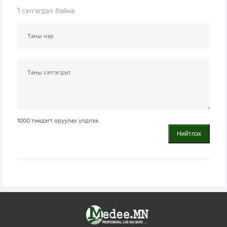
1
сэтгэгдэл байна
1000
тэмдэгт оруулах үлдлээ.
Нийтлэх