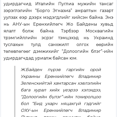
удирдагчид Италийн Пуглиа мужийн тансаг
зэрэглэлийн “Борго Эгназиа” амралтын газарт
уулзах үеэр дээрх мэдэгдлийг хийсэн байна. Энэ
нь АНУ-ын Ерөнхийлөгч Жо Байдены хувьд
ялалт болж байна. Тэрбээр Москвагийн
түрэмгийллийн эсрэг тэмцэхэд нь Украинд
туслахын тулд санхүүжилт олгох өөрийн
төлөвлөгөөг дэмжихийг “Долоогийн бүлэг”-ийн
удирдагчдад уриалж байсан юм.
Ж.Байден пүрэв гаргийн орой
Украины Ерөнхийлөгч Владимир
Зеленскийтэй хамтарсан хэвлэлийн
бага хурал хийх үеэрээ хэлэхдээ,
“Долоогийн бүлэг”-ийн тохиролцоо
бол “Бид ухарч няцахгүй гэдгийг
ОХУ-ын Ерөнхийлөгч Владимир