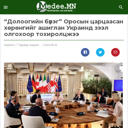
“Долоогийн бүлэг” Оросын царцаасан
хөрөнгийг ашиглан Украинд зээл
олгохоор тохиролцжээ
Aдмин / Гадаад мэдээ
2024.06.14