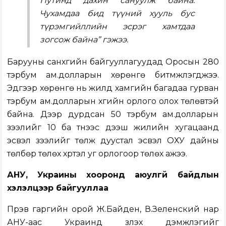
Путинд дахин сануулж байна.
Чухамдаа бид түүний хууль бус
түрэмгийллийн эсрэг хамтдаа
зогсож байна” гэжээ.
Барууны санхүүгийн байгууллагуудад Оросын 280
тэрбум ам.долларын хөрөнгө битүүмжлэгджээ.
Эдгээр хөрөнгө нь жилд хамгийн багадаа гурван
тэрбум ам.долларын хүүгийн орлого олох төлөвтэй
байна. Дээр дурдсан 50 тэрбум ам.долларын
зээлийг 10 ба түүнээс дээш жилийн хугацаанд
эсвэл зээлийг төлж дуустал эсвэл ОХУ дайны
төлбөр төлөх хүртэл уг орлогоор төлөх ажээ.
АНУ, Украины хооронд аюулгүй байдлын
хэлэлцээр байгууллаа
Пүрэв гаргийн орой Ж.Байден, В.Зеленский нар
АНУ-аас Украинд үзүүлэх дэмжлэгийг