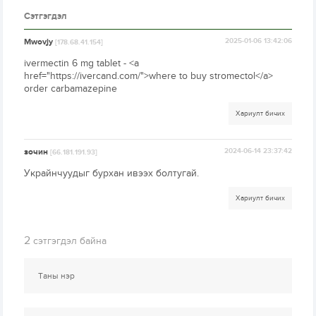
Сэтгэгдэл
Mwovjy
2025-01-06 13:42:06
[178.68.41.154]
ivermectin 6 mg tablet - <a
href="https://ivercand.com/">where to buy stromectol</a>
order carbamazepine
Хариулт бичих
зочин
2024-06-14 23:37:42
[66.181.191.93]
Украйнчуудыг бурхан ивээх болтугай.
Хариулт бичих
2
сэтгэгдэл байна