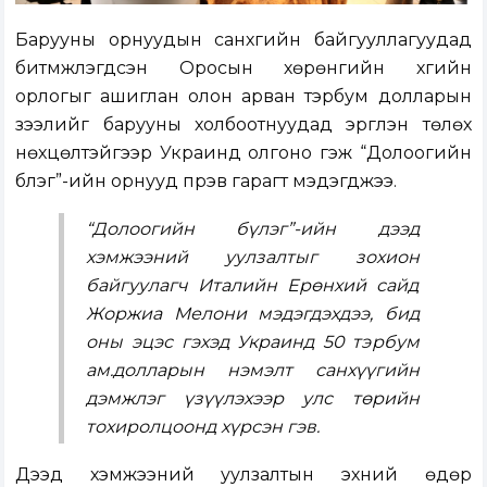
Барууны орнуудын санхүүгийн байгууллагуудад
битүүмжлэгдсэн Оросын хөрөнгийн хүүгийн
орлогыг ашиглан олон арван тэрбум долларын
зээлийг барууны холбоотнуудад эргүүлэн төлөх
нөхцөлтэйгээр Украинд олгоно гэж “Долоогийн
бүлэг”-ийн орнууд пүрэв гарагт мэдэгджээ.
“Долоогийн бүлэг”-ийн дээд
хэмжээний уулзалтыг зохион
байгуулагч Италийн Ерөнхий сайд
Жоржиа Мелони мэдэгдэхдээ, бид
оны эцэс гэхэд Украинд 50 тэрбум
ам.долларын нэмэлт санхүүгийн
дэмжлэг үзүүлэхээр улс төрийн
тохиролцоонд хүрсэн гэв.
Дээд хэмжээний уулзалтын эхний өдөр