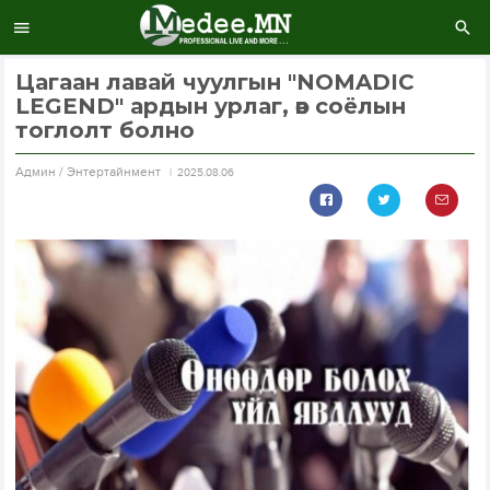
Цагаан лавай чуулгын "NOMADIC
LEGEND" ардын урлаг, өв соёлын
тоглолт болно
Aдмин / Энтертайнмент
2025.08.06