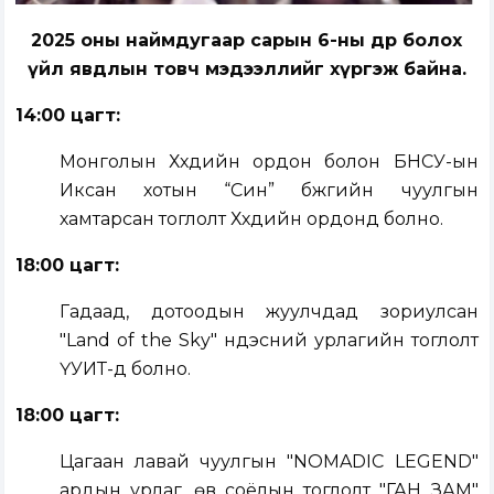
2025 оны наймдугаар сарын 6-ны өдөр болох
үйл явдлын товч мэдээллийг хүргэж байна.
14:00 цагт:
Монголын Хүүхдийн ордон болон БНСУ-ын
Иксан хотын “Син” бүжгийн чуулгын
хамтарсан тоглолт Хүүхдийн ордонд болно.
18:00 цагт:
Гадаад, дотоодын жуулчдад зориулсан
"Land of the Sky" үндэсний урлагийн тоглолт
ҮУИТ-д болно.
18:00 цагт:
Цагаан лавай чуулгын "NOMADIC LEGEND"
ардын урлаг, өв соёлын тоглолт "ГАН ЗАМ"