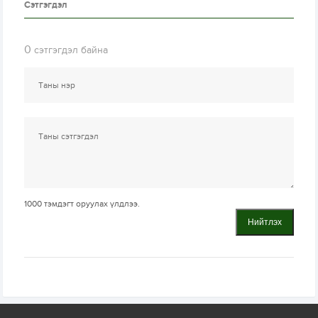
Сэтгэгдэл
0
сэтгэгдэл байна
1000
тэмдэгт оруулах үлдлээ.
Нийтлэх