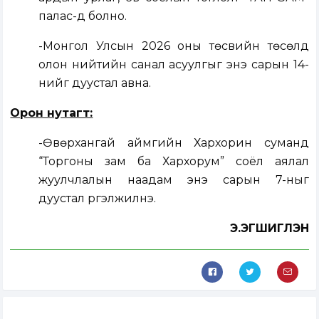
палас-д болно.
-Монгол Улсын 2026 оны төсвийн төсөлд
олон нийтийн санал асуулгыг энэ сарын 14-
нийг дуустал авна.
Орон нутагт:
-Өвөрхангай аймгийн Хархорин суманд
“Торгоны зам ба Хархорум” соёл аялал
жуулчлалын наадам энэ сарын 7-ныг
дуустал үргэлжилнэ.
Э.ЭГШИГЛЭН