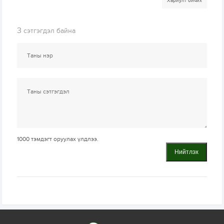
Хариулт бичих
3
сэтгэгдэл байна
1000
тэмдэгт оруулах үлдлээ.
Нийтлэх