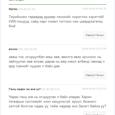
Иргэн
2026-01-10 10:46:35
[192.82.92.42]
Терийнхен гадаадад дураар тэнэхийг хориглох хэрэгтэй!
УИХ-гишууд, сайд нарт лимит тогтоох нэн шаардлагатац
бна!
Хариулт бичих
зочин
2026-01-09 23:53:41
[103.229.121.16]
зөвш тээ, огцруулбал маш зөв, авилга авах орчноос нь
зайлуулах зөв алхам, дараа нь өөр ижил албанд тавиад л
ард түмнийг хуурах л байх даа
Хариулт бичих
Ганц чадах нь энэ үү?
2026-01-09 17:22:23
[66.181.187.237]
Чадах ганц юм нь огцруулах л байх юмдаа. Харин
татварын системийг хээл хахуульгүй, эрүүл, бизнест
ээлтэй болгож чадах уу, тийм чадвар энэ Засагт байна уу?