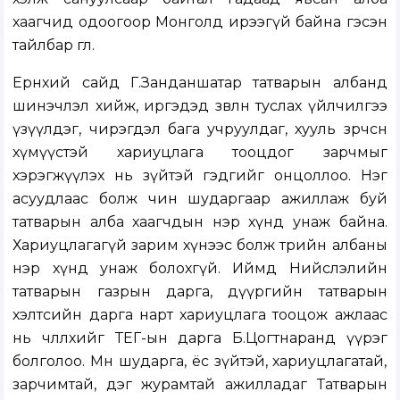
хаагчид одоогоор Монголд ирээгүй байна гэсэн
тайлбар өглөө.
Ерөнхий сайд Г.Занданшатар татварын албанд
шинэчлэл хийж, иргэдэд зөвлөн туслах үйлчилгээ
үзүүлдэг, чирэгдэл бага учруулдаг, хууль зөрчсөн
хүмүүстэй хариуцлага тооцдог зарчмыг
хэрэгжүүлэх нь зүйтэй гэдгийг онцоллоо. Нэг
асуудлаас болж чин шударгаар ажиллаж буй
татварын алба хаагчдын нэр хүнд унаж байна.
Хариуцлагагүй зарим хүнээс болж төрийн албаны
нэр хүнд унаж болохгүй. Иймд Нийслэлийн
татварын газрын дарга, дүүргийн татварын
хэлтсийн дарга нарт хариуцлага тооцож ажлаас
нь чөлөөлөхийг ТЕГ-ын дарга Б.Цогтнаранд үүрэг
болголоо. Мөн шударга, ёс зүйтэй, хариуцлагатай,
зарчимтай, дэг журамтай ажилладаг Татварын