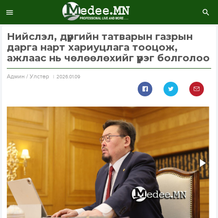
Нийслэл, дүүргийн татварын газрын
дарга нарт хариуцлага тооцож,
ажлаас нь чөлөөлөхийг үүрэг болголоо
Aдмин / Улстөр
2026.01.09