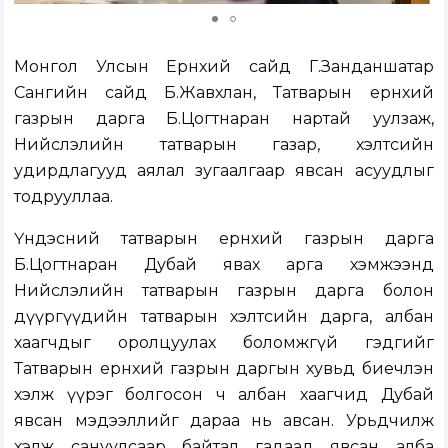
Монгол Улсын Ерөнхий сайд Г.Занданшатар
Сангийн сайд Б.Жавхлан, Татварын ерөнхий
газрын дарга Б.Цогтнаран нартай уулзаж,
Нийслэлийн татварын газар, хэлтсийн
удирдлагууд аялал зугаалгаар явсан асуудлыг
тодрууллаа.
Үндэсний татварын ерөнхий газрын дарга
Б.Цогтнаран Дубай явах арга хэмжээнд
Нийслэлийн татварын газрын дарга болон
дүүргүүдийн татварын хэлтсийн дарга, албан
хаагчдыг оролцуулах боломжгүй гэдгийг
Татварын ерөнхий газрын даргын хувьд биечлэн
хэлж үүрэг болгосон ч албан хаагчид Дубай
явсан мэдээллийг дараа нь авсан. Урьдчилж
хэлж сануулсаар байтал гадаад явсан алба