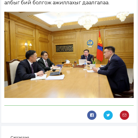
албыг бий болгож ажиллахыг даалгалаа.
Сэтгэгдэл