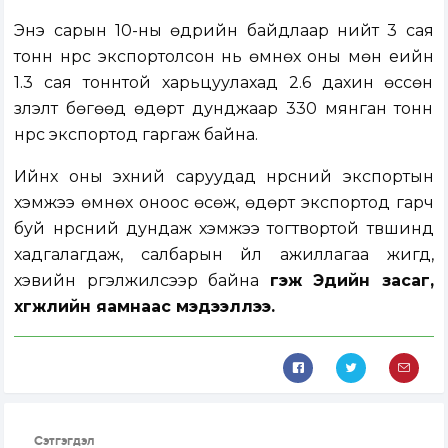
Энэ сарын 10-ны өдрийн байдлаар нийт 3 сая
тонн нүүрс экспортолсон нь өмнөх оны мөн үеийн
1.3 сая тоннтой харьцуулахад 2.6 дахин өссөн
үзүүлэлт бөгөөд өдөрт дунджаар 330 мянган тонн
нүүрс экспортод гаргаж байна.
Ийнхүү оны эхний саруудад нүүрсний экспортын
хэмжээ өмнөх оноос өсөж, өдөрт экспортод гарч
буй нүүрсний дундаж хэмжээ тогтвортой түвшинд
хадгалагдаж, салбарын үйл ажиллагаа жигд,
хэвийн үргэлжилсээр байна
гэж Эдийн засаг,
xөгжлийн яамнаас мэдээллээ.
Сэтгэгдэл