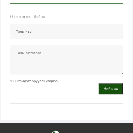
0
сэтгэгдэл байна
1000
тэмдэгт оруулах үлдлээ.
Нийтлэх