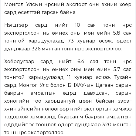
Монгол Улсын нүүрсний экспорт оны эхний хоёр
сард өсөлттэй гарсан байна.
Нэгдүгээр сард нийт 10 сая тонн нүүрс
экспортолсон нь өмнөх оны мөн үеийн 5.8 сая
тоннтой харьцуулахад 73 хувиар өсөж, өдөрт
дунджаар 326 мянган тонн нүүрс экспортоллоо.
Хоёрдугаар сард нийт 6.4 сая тонн нүүрс
экспортолсон нь өмнөх оны мөн үеийн 5.7 сая
тоннтой харьцуулахад 11 хувиар өсчээ. Тухайн
сард Монгол Улс болон БНХАУ-ын Цагаан сарын
баярын амралтын өдрүүд давхцсан, сарын
хоногийн тоо харьцангуй цөөн байсан зэрэг
хүчин зүйлсийн нөлөөгөөр нийт экспортын хэмжээ
тодорхой хэмжээнд буурсан ч баярын амралтын
өдрүүдийг эс тооцвол өдөрт дунджаар 320 мянган
тонн нүүрс экспортоллоо.