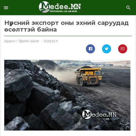
Нүүрсний экспорт оны эхний саруудад
өсөлттэй байна
Aдмин / Эдийн засаг
2026.03.11