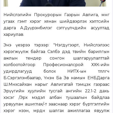
Нийслэлийн Прокурорын Газрын Авлига, мөнгө
угаах гэмт хэрэг хянан шийдвэрлэх хэлтсийн
дарга А.Дүүрэнбилэг сэтгүүлчдийн асуултад
хариулав.
Энэ үеэрээ тэрээр: "Нэгдүгээрт, Нийслэлээс
хэрэгжүүлж байгаа Сэлбэ дэд төвийн барилгын
ажлын тендер сонгон шалгаруулалттай
холбоотойгоор Професионалсрой ХХК-ийн
удирдлагууд болох НИТХ-ын төлөөлөгч
Б.Сэргэлэнбаатар, Үнэн Ба Зөв намын ЕНБДарга
Ш.Мөнхсайхан нарыг Авлигатай тэмцэх газраас
Эрүүгийн хуулийн тусгай ангийн 22.1-2 дахь
хэсэг /Эрх мэдэл албан тушаалын байдлаа
урвуулан ашиглах/-т зааснаар хэрэг бүртгэлтийн
хэрэг нээн, мөрдөн шалгах ажиллагаа явуулж