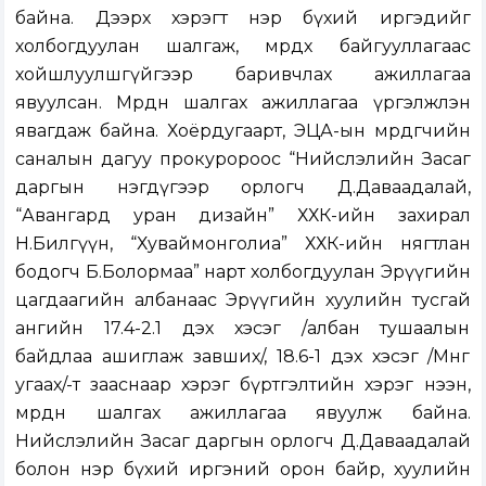
байна. Дээрх хэрэгт нэр бүхий иргэдийг
холбогдуулан шалгаж, мөрдөх байгууллагаас
хойшлуулшгүйгээр баривчлах ажиллагаа
явуулсан. Мөрдөн шалгах ажиллагаа үргэлжлэн
явагдаж байна. Хоёрдугаарт, ЭЦА-ын мөрдөгчийн
саналын дагуу прокуророос “Нийслэлийн Засаг
даргын нэгдүгээр орлогч Д.Даваадалай,
“Авангард уран дизайн” ХХК-ийн захирал
Н.Билгүүн, “Хуваймонголиа” ХХК-ийн нягтлан
бодогч Б.Болормаа” нарт холбогдуулан Эрүүгийн
цагдаагийн албанаас Эрүүгийн хуулийн тусгай
ангийн 17.4-2.1 дэх хэсэг /албан тушаалын
байдлаа ашиглаж завших/, 18.6-1 дэх хэсэг /Мөнгө
угаах/-т зааснаар хэрэг бүртгэлтийн хэрэг нээн,
мөрдөн шалгах ажиллагаа явуулж байна.
Нийслэлийн Засаг даргын орлогч Д.Даваадалай
болон нэр бүхий иргэний орон байр, хуулийн