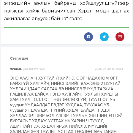
этгээдийн ажлын байранд хойшлуулшгүйгээр
нэгжлэг хийж, баривчилсан. Хэрэгт мөрдөн шалгах
ажиллагаа явуулж байна" гэлээ.
Сэтгэгдэл
ЗОЧИН
2026-04-30 16:46:51
[66.181.179.244]
ЭНЭ ХААНА Ч ХУЛГАЙ Л ХИЙНЭ. ӨӨР ЧАДАХ ЮМ ОГТ
БАЙХГҮЙ ХУЛГАЙЧ, НИЙСЛЭЛИЙГ ЯАЖ ЭНЭ 2 ЦУУТАЙ
ХУЛГАЙЧДААС САЛГАХ ВЭ НИЙСЛЭЛЧҮҮД ТАРХИА
ГАШИЛГАЖ БАЙСАН.ЭНЭ ХУЛГАЙЧ: ТУУЛЫН ХУРДНЫ
ЗАМ ТУУЛ ГОЛД ОГТ НӨЛӨӨЛӨХГҮЙ, ТУУЛ ГОЛ УБ-
чуудыг УНДААЛДАГ ГЭДЭГ ХУДЛАА, ТУУЛААС УБ-
чуудыг УНДААЛДАГ ГҮНИЙ ХУДАГ БАЙДАГ ГЭДЭГ
ХУДЛАА, ЭДГЭЭР БОЛ ҮЛГЭР, ТУУЛЫН ХӨГШИН, ӨТТЭЙ
БУРГАСЫГ ХЯДАЖ УСТГАХ НЬ ХАРИН Ч ТУУЛД
АШИГТАЙ ГЭЖ ХУДАЛ ЯРЬЖ НИЙСЛЭЛЧҮҮДИЙГ
ЗАЛИЛАН ЭНЭ ТУУЛЫГ УСТГАХ ТӨСЛӨӨ АМЬ ТАВИН