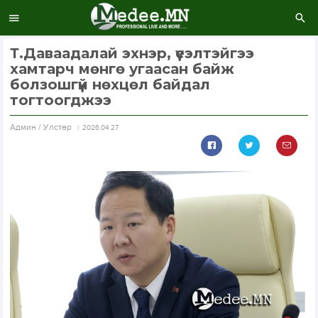
Т.Даваадалай эхнэр, үеэлтэйгээ
хамтарч мөнгө угаасан байж
болзошгүй нөхцөл байдал
тогтоогджээ
Aдмин / Улстөр
2026.04.27