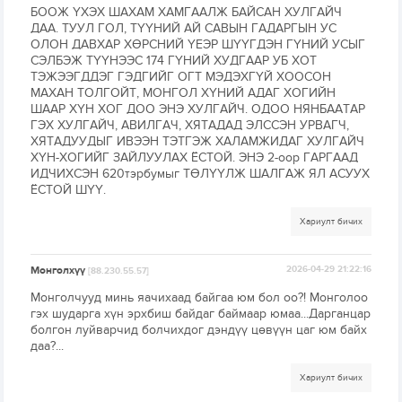
БООЖ ҮХЭХ ШАХАМ ХАМГААЛЖ БАЙСАН ХУЛГАЙЧ
ДАА. ТУУЛ ГОЛ, ТҮҮНИЙ АЙ САВЫН ГАДАРГЫН УС
ОЛОН ДАВХАР ХӨРСНИЙ ҮЕЭР ШҮҮГДЭН ГҮНИЙ УСЫГ
СЭЛБЭЖ ТҮҮНЭЭС 174 ГҮНИЙ ХУДГААР УБ ХОТ
ТЭЖЭЭГДДЭГ ГЭДГИЙГ ОГТ МЭДЭХГҮЙ ХООСОН
МАХАН ТОЛГОЙТ, МОНГОЛ ХҮНИЙ АДАГ ХОГИЙН
ШААР ХҮН ХОГ ДОО ЭНЭ ХУЛГАЙЧ. ОДОО НЯНБААТАР
ГЭХ ХУЛГАЙЧ, АВИЛГАЧ, ХЯТАДАД ЭЛССЭН УРВАГЧ,
ХЯТАДУУДЫГ ИВЭЭН ТЭТГЭЖ ХАЛАМЖИДАГ ХУЛГАЙЧ
ХҮН-ХОГИЙГ ЗАЙЛУУЛАХ ЁСТОЙ. ЭНЭ 2-оор ГАРГААД
ИДЧИХСЭН 620тэрбумыг ТӨЛҮҮЛЖ ШАЛГАЖ ЯЛ АСУУХ
ЁСТОЙ ШҮҮ.
Хариулт бичих
Монголхүү
2026-04-29 21:22:16
[88.230.55.57]
Монголчууд минь яачихаад байгаа юм бол оо?! Монголоо
гэх шударга хүн эрхбиш байдаг баймаар юмаа...Дарганцар
болгон луйварчид болчихдог дэндүү цөвүүн цаг юм байх
даа?...
Хариулт бичих