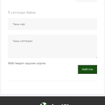
5
сэтгэгдэл байна
1000
тэмдэгт оруулах үлдлээ.
Нийтлэх