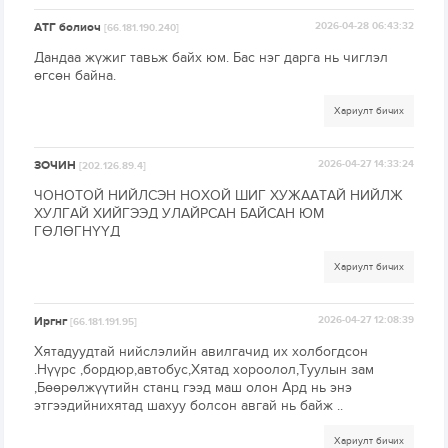
АТГ болиоч
2026-04-28 06:43:32
[66.181.190.240]
Дандаа жүжиг тавьж байх юм. Бас нэг дарга нь чиглэл
өгсөн байна.
Хариулт бичих
ЗОЧИН
2026-04-27 14:33:24
[202.126.89.4]
ЧОНОТОЙ НИЙЛСЭН НОХОЙ ШИГ ХУЖААТАЙ НИЙЛЖ
ХУЛГАЙ ХИЙГЭЭД УЛАЙРСАН БАЙСАН ЮМ
ГӨЛӨГНҮҮД
Хариулт бичих
Иргнг
2026-04-27 12:08:39
[66.181.191.95]
Хятадуудтай нийслэлийн авилгачид их холбогдсон
.Нүүрс ,бордюр,автобус,Хятад хороолол,Туулын зам
,Бөөрөлжүүтийн станц гээд маш олон Ард нь энэ
этгээдийнихятад шахуу болсон авгай нь байж ..
Хариулт бичих