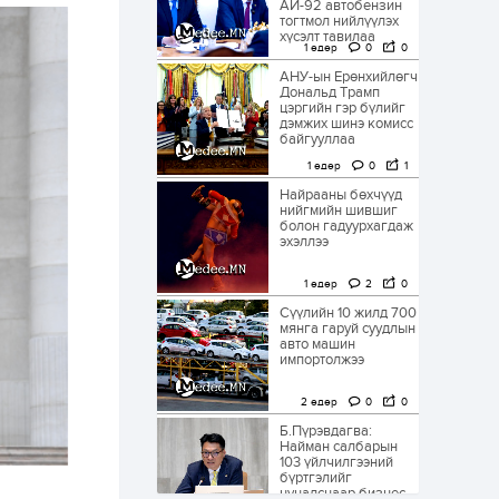
АИ-92 автобензин
тогтмол нийлүүлэх
хүсэлт тавилаа
1 өдөр
0
0
АНУ-ын Ерөнхийлөгч
Дональд Трамп
цэргийн гэр бүлийг
дэмжих шинэ комисс
байгууллаа
1 өдөр
0
1
Найрааны бөхчүүд
нийгмийн шившиг
болон гадуурхагдаж
эхэллээ
1 өдөр
2
0
Сүүлийн 10 жилд 700
мянга гаруй суудлын
авто машин
импортолжээ
2 өдөр
0
0
Б.Пүрэвдагва:
Найман салбарын
103 үйлчилгээний
бүртгэлийг
цуцалснаар бизнес