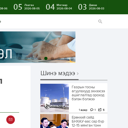
05
04
03
в
Лхагва
Мягмар
Даваа
08-06
2026-08-05
2026-08-04
2026-08-03
э
Шинэ мэдээ
л
Газрын тосны
агуулахууд эхнээсээ
ашиглалтад ороход
бэлэн болжээ
1 өдөр
1
6
Ерөнхий сайд
БНХАУ-аас сар бүр
12-15 мянган тонн