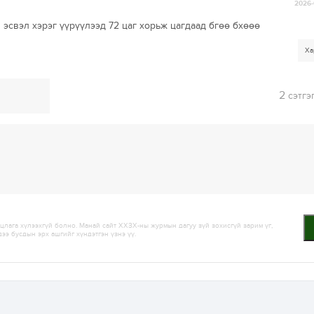
2026-
эсвэл хэрэг үүрүүлээд 72 цаг хорьж цагдаад бгөө бхөөө
Ха
2
сэтгэ
лага хүлээхгүй болно. Манай сайт ХХЗХ-ны журмын дагуу зүй зохисгүй зарим үг,
дээ бусдын эрх ашгийг хүндэтгэн үзнэ үү.