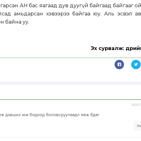
д гарсан АН бас яагаад дув дуугүй байгаад байгааг о
сад амьдарсан хэвээрээ байгаа юу. Аль эсвэл ав
н байна уу.
Эх сурвалж: Өдри
2026-0
хиж дэвших юм бодоод боловсруулаадл явж бдаг
Ха