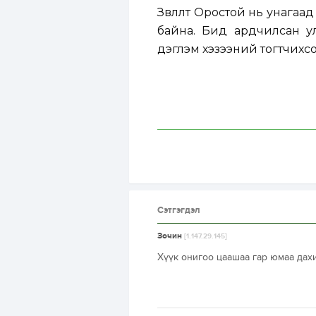
Зөвлөлт Оростой нь унагаа
байна. Бид ардчилсан ул
дэглэм хэзээний тогтчихсо
Сэтгэгдэл
Зочин
[1.147.29.145]
Хүүк онигоо цаашаа гар юмаа да