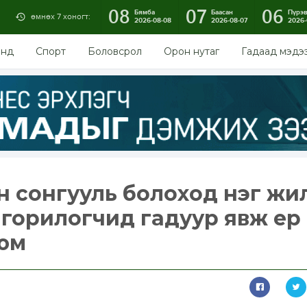
08
07
06
Бямба
Баасан
Пүрэ
өмнөх 7 хоногт:
2026-08-08
2026-08-07
2026-
энд
Спорт
Боловсрол
Орон нутаг
Гадаад мэдэ
йн сонгууль болоход нэг жи
 горилогчид гадуур явж ер
 юм