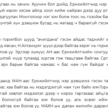
аах нь хачин. Хуучин бол өдийд Ерөнхийлөгчид нэ
гүй хэрэн хэсэж айлд хоол хийж найран дээр дуу өрг
 дагуулан Монголоор нэг юм болж тоос нь гозойж б
 хүчтэй хүн дэвшиж бусад нь яагаад ч барахгүй гэсэ
 горилбол шууд “ачигдана” гэсэн айдас тэднийг х
д явсан, Н.Алтанхуяг шүүх дээр байгаа зэрэг нь гор
лов уу. Эдгээр хүмүүс АН-аас Ерөнхийлөгчийн сонгу
хтэй нүүр тулахад хүргэв гэж таацгааж байгаа. Сөрө
 эрх барьж байгаа намаас ч бас нам гүм байдаг 
аанд МАН-аас Ерөнхийлөгчид нэр дэвшинэ гэсэн та
бас хаа байгаа нь мэдэгдэхгүй нам гүм байх юм.Го
гай хэвлэл мэдээлэл дээр ч нэрээ гаргахаас айцг
 болоогүй байгаа юм болов уу, аль эсвэл ийм
байгаа юм болов уу. МАХН-ын далан жилийн даранг