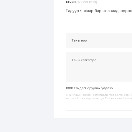
зочин
[122.201.19.99]
Гадуур явхаар барьж аваад шорон 
1000
тэмдэгт оруулах үлдлээ.
Уншигчдын бичсэн сэтгэгдэлд Medee.MN хариуц
хэллэгийг хязгаарласан тул Та сэтгэгдэл бичих