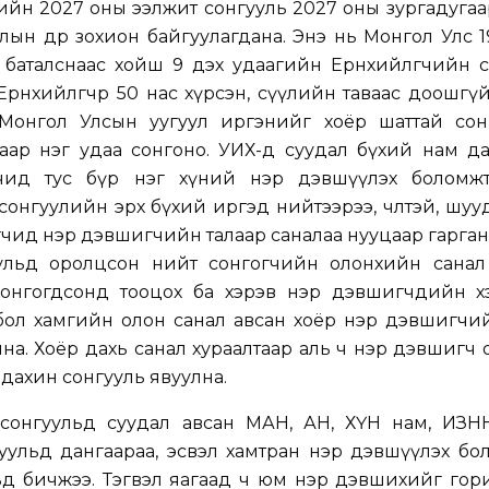
ийн 2027 оны ээлжит сонгууль 2027 оны зургадуга
лын өдөр зохион байгуулагдана. Энэ нь Монгол Улс 
баталснаас хойш 9 дэх удаагийн Ерөнхийлөгчийн с
рөнхийлөгчөөр 50 нас хүрсэн, сүүлийн таваас доошгү
Монгол Улсын уугуул иргэнийг хоёр шаттай сон
аар нэг удаа сонгоно. УИХ-д суудал бүхий нам да
гчид тус бүр нэг хүний нэр дэвшүүлэх боломжтой
онгуулийн эрх бүхий иргэд нийтээрээ, чөлөөтэй, шуу
өгчид нэр дэвшигчийн талаар саналаа нууцаар гарган
ульд оролцсон нийт сонгогчийн олонхийн санал 
онгогдсонд тооцох ба хэрэв нэр дэвшигчдийн х
бол хамгийн олон санал авсан хоёр нэр дэвшигчи
лна. Хоёр дахь санал хураалтаар аль ч нэр дэвшигч
 дахин сонгууль явуулна.
сонгуульд суудал авсан МАН, АН, ХҮН нам, ИЗН
уульд дангаараа, эсвэл хамтран нэр дэвшүүлэх бо
ьд бичжээ. Тэгвэл яагаад ч юм нэр дэвшихийг гор