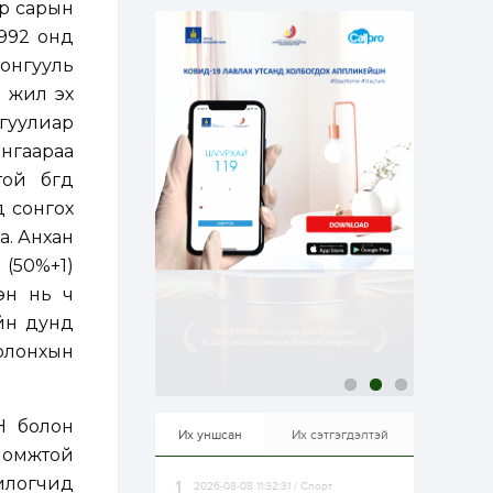
ар сарын
эрхлэхэд таатай...
2 өдөр
1
0
1992 онд
Долдугаар сард
онгууль
709.503 зөрчил
бүртгэгджээ
й жил эх
гуулиар
2 өдөр
0
0
нгаараа
Цалинтай ээжийн 50
 бөгөөд
мянган төгрөгийн
тэтгэмжийг 500
д сонгох
мянгад хүргэх
өргөдөлд санал авч
а. Анхан
эхэлжээ
2 өдөр
2
0
(50%+1)
Б.Түмэн-Өлзий: Олон
эн нь ч
улсад хуримтлуулсан
мэдлэг, туршлагаа эх
йн дунд
орныхоо хөгжилд
зориулна
 олонхын
2 өдөр
0
0
Алтны үнэ дөрвөн
улирал дараалан
Н болон
өсөж байна
Их уншсан
Их сэтгэгдэлтэй
ломжтой
илогчид
2026-08-08 11:32:31 / Спорт
2 өдөр
0
1