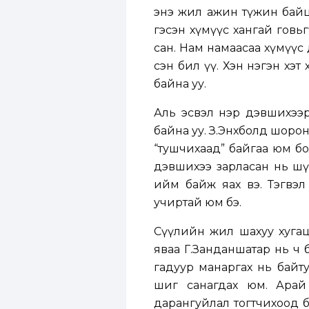
энэ жил ажин түжин байцг
гэсэн хүмүүс хангай говь
сан. Нам намаасаа хүмүүс
сэн бил үү. Хэн нэгэн хэт
байна уу.
Аль эсвэл нэр дэвшихээр
байна уу. З.Энхболд шорон
“тушчихаад” байгаа юм бо
дэвшихээ зарласан нь шүү
ийм байж яах вэ. Тэгвэл
учиртай юм бэ.
Сүүлийн жил шахуу хугац
яваа Г.Занданшатар нь ч 
гадуур манаргах нь байту
шиг санагдах юм. Арай
дарангуйлал тогтчихоод 