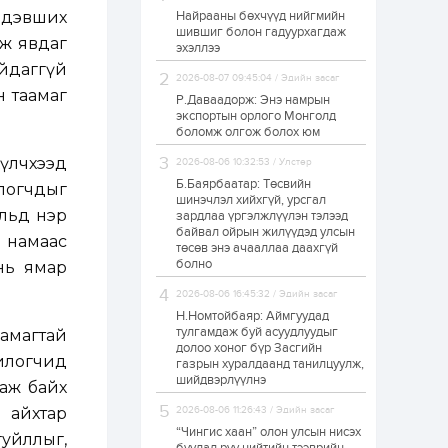
р дэвших
Найрааны бөхчүүд нийгмийн
Худалдагч
шившиг болон гадуурхагдаж
Н.Амарзаяа:
өж явдаг
эхэллээ
Дэлгүүрийн 32
хуудастай өрийн
айдаггүй
дэвтэр долоо хоногт
2026-08-07 09:45:04 / Эдийн засаг
л дүүрдэг
н таамаг
Р.Даваадорж: Энэ намрын
2 өдөр
0
0
экспортын орлого Монголд
Б.Хулан дэлхийн
боломж олгож болох юм
аварга боллоо
үлчхээд
2026-08-06 10:32:53 / Улстөр
Б.Баярбаатар: Төсвийн
илогчдыг
шинэчлэл хийхгүй, урсгал
2 өдөр
0
0
ульд нэр
зардлаа үргэлжлүүлэн тэлээд
байвал ойрын жилүүдэд улсын
Р.Даваадорж: Энэ
г намаас
намрын экспортын
төсөв энэ ачааллаа даахгүй
орлого Монголд
болно
нь ямар
боломж олгож болох
юм
2026-08-06 16:45:32 / Эдийн засаг
2 өдөр
0
2
Н.Номтойбаяр: Аймгуудад
тулгамдаж буй асуудлуудыг
амагтай
Автомашины улсын
долоо хоног бүр Засгийн
дугаар сондгой
рилогчид
газрын хуралдаанд танилцуулж,
тоогоор төгссөн бол
шийдвэрлүүлнэ
өнөөдөр шатахуун
ааж байх
авна
 айхтар
2026-08-06 11:26:43 / Эдийн засаг
2 өдөр
0
0
“Чингис хаан” олон улсын нисэх
уйллыг,
Н.Номтойбаяр: