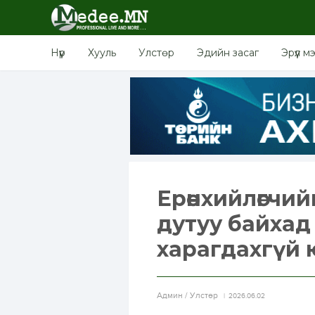
Нүүр
Хууль
Улстөр
Эдийн засаг
Эрүүл м
Ерөнхийлөгчи
дутуу байхад
харагдахгүй
Aдмин / Улстөр
2026.06.02