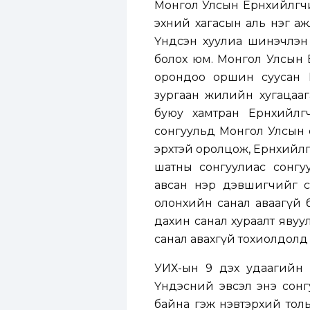
Монгол Улсын Ерөнхийлөгч
эхний хагасын аль нэг аж
Үндсэн хуулиа шинэчлэн 
болох юм. Монгол Улсын Е
орондоо оршин суусан 
зургаан жилийн хугацааг
буюу хамтран Ерөнхийлө
сонгуульд Монгол Улсын с
эрхтэй оролцож, Ерөнхийл
шатны сонгуулиас сонгу
авсан нэр дэвшигчийг с
олонхийн санал аваагүй 
дахин санал хураалт явуу
санал авахгүй тохиолдолд
УИХ-ын 9 дэх удаагийн 
Үндэсний эвсэл энэ сонг
байна гэж нэвтэрхий тол