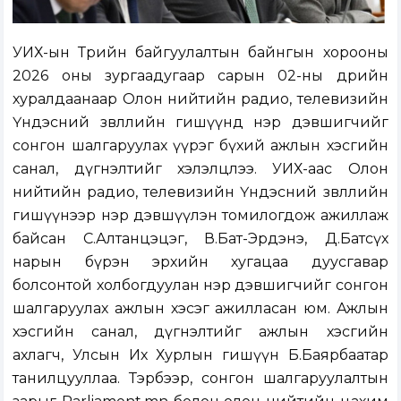
УИХ-ын Төрийн байгуулалтын байнгын хорооны
2026 оны зургаадугаар сарын 02-ны өдрийн
хуралдаанаар Олон нийтийн радио, телевизийн
Үндэсний зөвлөлийн гишүүнд нэр дэвшигчийг
сонгон шалгаруулах үүрэг бүхий ажлын хэсгийн
санал, дүгнэлтийг хэлэлцлээ. УИХ-аас Олон
нийтийн радио, телевизийн Үндэсний зөвлөлийн
гишүүнээр нэр дэвшүүлэн томилогдож ажиллаж
байсан С.Алтанцэцэг, В.Бат-Эрдэнэ, Д.Батсүх
нарын бүрэн эрхийн хугацаа дуусгавар
болсонтой холбогдуулан нэр дэвшигчийг сонгон
шалгаруулах ажлын хэсэг ажилласан юм. Ажлын
хэсгийн санал, дүгнэлтийг ажлын хэсгийн
ахлагч, Улсын Их Хурлын гишүүн Б.Баярбаатар
танилцууллаа. Тэрбээр, сонгон шалгаруулалтын