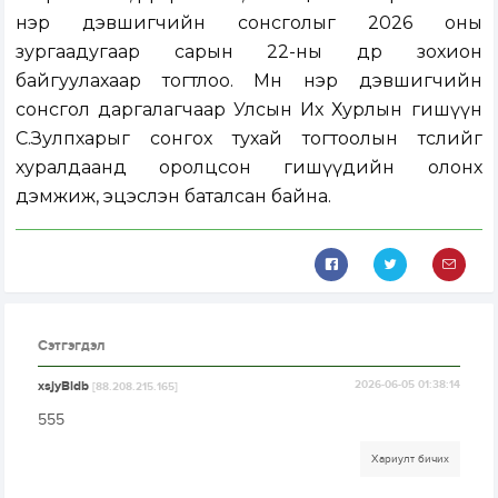
нэр дэвшигчийн сонсголыг 2026 оны
зургаадугаар сарын 22-ны өдөр зохион
байгуулахаар тогтлоо. Мөн нэр дэвшигчийн
сонсгол даргалагчаар Улсын Их Хурлын гишүүн
С.Зулпхарыг сонгох тухай тогтоолын төслийг
хуралдаанд оролцсон гишүүдийн олонх
дэмжиж, эцэслэн баталсан байна.
Сэтгэгдэл
xsjyBldb
2026-06-05 01:38:14
[88.208.215.165]
555
Хариулт бичих