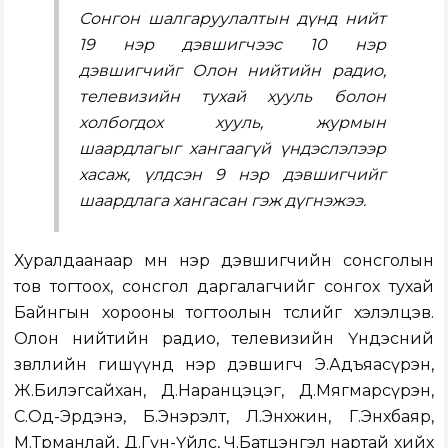
Сонгон шалгаруулалтын дүнд нийт
19 нэр дэвшигчээс 10 нэр
дэвшигчийг Олон нийтийн радио,
телевизийн тухай хууль болон
холбогдох хууль, журмын
шаардлагыг хангаагүй үндэслэлээр
хасаж, үлдсэн 9 нэр дэвшигчийг
шаардлага хангасан гэж дүгнэжээ.
Хуралдаанаар мөн нэр дэвшигчийн сонсголын
тов тогтоох, сонсгол даргалагчийг сонгох тухай
Байнгын хорооны тогтоолын төслийг хэлэлцэв.
Олон нийтийн радио, телевизийн Үндэсний
зөвлөлийн гишүүнд нэр дэвшигч Э.Адъяасүрэн,
Ж.Билэгсайхан, Д.Наранцэцэг, Д.Мягмарсүрэн,
С.Од-Эрдэнэ, Б.Энэрэлт, Л.Энхжин, Г.Энхбаяр,
М.Төрманлай, Д.Гүн-Үйлс, Ч.Батцэнгэл нартай хийх