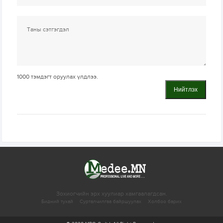
1000
тэмдэгт оруулах үлдлээ.
Нийтлэх
Зохиогчийн эрх хуулиар хамгаалагдсан.
Бидний тухай
Сурталчилгаа байршуулах
Холбоо барих