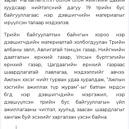
зарыг Parliament.mn болон олон нийтийн цахим
хуудсаар нийтэлсний дагуу 19 төрийн бус
байгууллагаас нэр дэвшигчийн материалыг
ирүүлсэн талаар мэдээлэв.
Төрийн байгуулалтын байнгын хороо нэр
дэвшигчдийн материалтай холбогдуулан Төрийн
албаны зөвлөл, Авлигатай тэмцэх газар, Нийгмийн
даатгалын ерөнхий газар, Улсын бүртгэлийн
ерөнхий газар, Цагдаагийн ерөнхий газраас
шаардлагатай лавлагаа, мэдээллийг авчээ.
Ажлын хэсэг нийт гурван удаа хуралдаж, “Ажлын
хэсгийн ажиллах түр журам”-ыг батлан мөрдсөн
бөгөөд нэр дэвшигчдийн мэргэжил, нэр
дэвшүүлсэн төрийн бус байгууллагын үйл
ажиллагааны чиглэл, хуульд заасан шаардлагыг
хангаж буй эсэхийг харгалзан үзсэн байна.