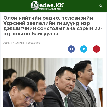
Олон нийтийн радио, телевизийн
Үндэсний зөвлөлийн гишүүнд нэр
дэвшигчийн сонсголыг энэ сарын 22-
нд зохион байгуулна
Aдмин / Улстөр
2026.06.03