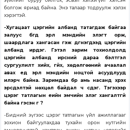
зүйлийг буруу ойлгох, эсвэл хэлээгүйг хэлсэн
болгож яриад байна. Энэ талаар тодруулж хэлэх
хэрэгтэй.
-Хугацаат цэргийн албанд татагдаж байгаа
залуус бүгд эрүүл мэндийн үзлэгт орж,
шаардлага хангасан гэж дүгнэгдээд цэргийн
албанд ирдэг. Гэтэл зарим тохиолдолд
цэргийн албанд ирсний дараа бэлтгэл
сургуулилт хийх, гүйх, хөдөлгөөний ачаалал
авах үед эрүүл мэндийн ноцтой асуудлууд
илэрч байна. Заримдаа бүр амь насанд хүрэх
эрсдэлтэй нөхцөл байдал ч үүсдэг. Тэгэхээр
цэрэг татлагын үеийн эмчийн үзлэг хангалтгүй
байна гэсэн үг үү?
-Бидний зүгээс цэрэг татлагын үйл ажиллагааг
зохион байгуулахдаа тухайн орон нутгийн