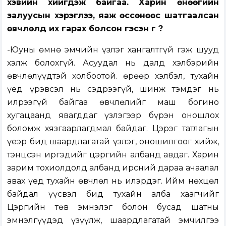
хэвийн хийгдэж байгаа. Харин өнөөгийн
залуусын хэрэглээ, яаж өссөнөөс шатгаалсан
өвчлөлүүд их гарах болсон гэсэн үг үү?
-Юуны өмнө эмчийн үзлэг хангалтгүй гэж шууд
хэлж болохгүй. Асуудал нь далд хэлбэрийн
өвчлөлүүдтэй холбоотой. Өөрөөр хэлбэл, тухайн
үед үрэвсэл нь сэдрээгүй, шинж тэмдэг нь
илрээгүй байгаа өвчлөлийг маш богино
хугацаанд явагддаг үзлэгээр бүрэн оношлох
боломж хязгаарлагдмал байдаг. Цэрэг татлагын
үеэр бид шаардлагатай үзлэг, оношилгоог хийж,
тэнцсэн иргэдийг цэргийн албанд авдаг. Харин
зарим тохиолдолд албанд ирсний дараа ачаалал
авах үед тухайн өвчлөл нь илэрдэг. Ийм нөхцөл
байдал үүсвэл бид тухайн алба хаагчийг
Цэргийн төв эмнэлэг болон бусад шатны
эмнэлгүүдэд үзүүлж, шаардлагатай эмчилгээ