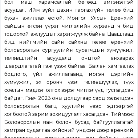
бол маш харамсалтай бөгөөд эмгэнэлтэй
асуудал. Ийм зүйл дахин гаргахгүйн төлөө бид
бүхэн ажиллах ёстой. Монгол Улсын Ерөнхий
сайдын өгсөн үүрэг чиглэлийн хүрээнд ч бид
тодорхой ажлуудыг хэрэгжүүлж байна. Цаашлаад
бид нийгмийн сайн сайхны төлөө ерөнхий
боловсролын сургуулийн сурагчдын хүмүүжил,
төлөвшлийн асуудалд онцгой анхаарах
шаардлагатай гэж үзэж байгаа. Батлан хамгаалах
бодлого, үйл ажиллагаанд иргэн цэргийн
хүмүүжил, эх оронч үзэл төлөвшүүлэх, түүх
соёлын мэдлэг олгох зэрэг чиглэлүүд тусгагдсан
байдаг. Гэвч 2023 оны долдугаар сард хэлэлцсэн
боловсролын багц хуулийн үеэр эдгээртэй
холбоотой зарим зохицуулалт хасагдсан. Тиймээс
Боловсролын яам болон бусад байгууллагатай
хамтран судалгаа хийсний үндсэн дээр ерөнхий