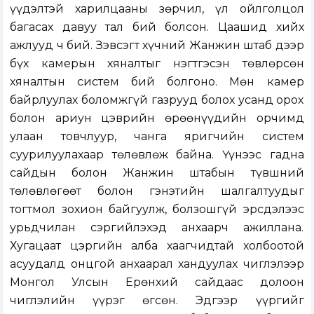
үүдэлтэй харилцааны зөрчил, үл ойлголцол
багасах давуу тал бий болсон. Цаашид хийх
ажлууд ч бий. Зэвсэгт хүчний Жанжин штаб дээр
бүх камерын хяналтыг нэгтгэсэн төвлөрсөн
хяналтын систем бий болгоно. Мөн камер
байрлуулах боломжгүй газрууд болох усанд орох
болон ариун цэврийн өрөөнүүдийн орчимд
улаан товчлуур, чанга яригчийн систем
суурилуулахаар төлөвлөж байна. Үүнээс гадна
сайдын болон Жанжин штабын түвшний
төлөвлөгөөт болон гэнэтийн шалгалтуудыг
тогтмол зохион байгуулж, болзошгүй эрсдэлээс
урьдчилан сэргийлэхэд анхаарч ажиллана.
Хугацаат цэргийн алба хаагчидтай холбоотой
асуудалд онцгой анхаарал хандуулах чиглэлээр
Монгол Улсын Ерөнхий сайдаас долоон
чиглэлийн үүрэг өгсөн. Эдгээр үүргийг