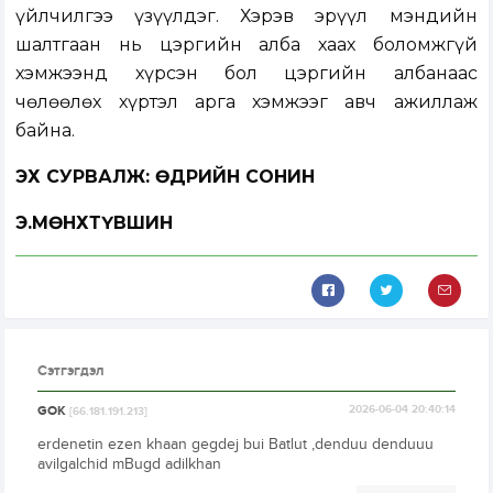
үйлчилгээ үзүүлдэг. Хэрэв эрүүл мэндийн
шалтгаан нь цэргийн алба хаах боломжгүй
хэмжээнд хүрсэн бол цэргийн албанаас
чөлөөлөх хүртэл арга хэмжээг авч ажиллаж
байна.
ЭХ СУРВАЛЖ: ӨДРИЙН СОНИН
Э.МӨНХТҮВШИН
Сэтгэгдэл
GOK
2026-06-04 20:40:14
[66.181.191.213]
erdenetin ezen khaan gegdej bui Batlut ,denduu denduuu
avilgalchid mBugd adilkhan