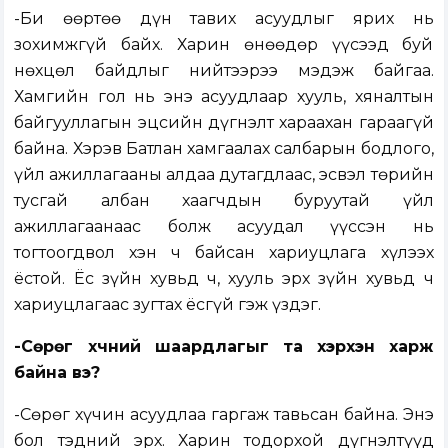
-Би өөртөө дүн тавих асуудлыг ярих нь
зохимжгүй байх. Харин өнөөдөр үүсээд буй
нөхцөл байдлыг нийтээрээ мэдэж байгаа.
Хамгийн гол нь энэ асуудлаар хууль, хяналтын
байгууллагын эцсийн дүгнэлт хараахан гараагүй
байна. Хэрэв Батлан хамгаалах салбарын бодлого,
үйл ажиллагааны алдаа дутагдлаас, эсвэл төрийн
тусгай албан хаагчдын буруутай үйл
ажиллагаанаас болж асуудал үүссэн нь
тогтоогдвол хэн ч байсан хариуцлага хүлээх
ёстой. Ёс зүйн хувьд ч, хууль эрх зүйн хувьд ч
хариуцлагаас зугтах ёсгүй гэж үздэг.
-Сөрөг хүчний шаардлагыг та хэрхэн харж
байна вэ?
-Сөрөг хүчин асуудлаа гаргаж тавьсан байна. Энэ
бол тэдний эрх. Харин тодорхой дүгнэлтүүд