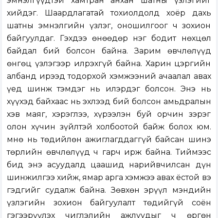
эмнэлгүүдтэй хамтран анхан шатны үзлэгийг
хийдэг. Шаардлагатай тохиолдолд хоёр дахь
шатны эмнэлгийн үзлэг, оношилгоог ч зохион
байгуулдаг. Гэхдээ өнөөдөр нэг бодит нөхцөл
байдал бий болсон байна. Зарим өвчлөлүүд
өнгөц үзлэгээр илрэхгүй байна. Харин цэргийн
албанд ирээд тодорхой хэмжээний ачаалал авах
үед шинж тэмдэг нь илэрдэг болсон. Энэ нь
хүүхэд байхаас нь эхлээд бий болсон амьдралын
хэв маяг, хэрэглээ, хүрээлэн буй орчин зэрэг
олон хүчин зүйлтэй холбоотой байж болох юм.
Өмнө нь төдийлөн ажиглагддаггүй байсан шинэ
төрлийн өвчлөлүүд ч гарч ирж байна. Тиймээс
бид энэ асуудалд цаашид нарийвчилсан дүн
шинжилгээ хийж, ямар арга хэмжээ авах ёстой вэ
гэдгийг судалж байна. Зөвхөн эрүүл мэндийн
үзлэгийн зохион байгуулалт төдийгүй соён
гэгээрүүлэх чиглэлийн ажлуудыг ч өргөн