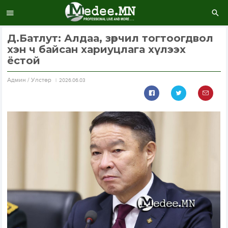
Д.Батлут: Алдаа, зөрчил тогтоогдвол
хэн ч байсан хариуцлага хүлээх
ёстой
Aдмин / Улстөр
2026.06.03