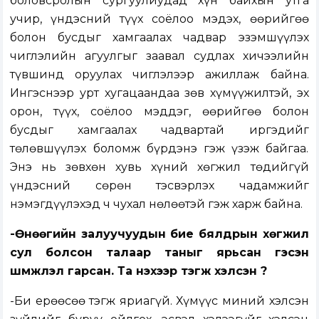
боловсролын сургуулиудад хүн байхын утга
учир, үндэсний түүх соёлоо мэдэх, өөрийгөө
болон бусдыг хамгаалах чадвар эзэмшүүлэх
чиглэлийн агуулгыг заавал судлах хичээлийн
түвшинд оруулах чиглэлээр ажиллаж байна.
Ингэснээр урт хугацаандаа зөв хүмүүжилтэй, эх
орон, түүх, соёлоо мэддэг, өөрийгөө болон
бусдыг хамгаалах чадвартай иргэдийг
төлөвшүүлэх боломж бүрдэнэ гэж үзэж байгаа.
Энэ нь зөвхөн хувь хүний хөгжил төдийгүй
үндэсний сөрөн тэсвэрлэх чадамжийг
нэмэгдүүлэхэд ч чухал нөлөөтэй гэж харж байна.
-Өнөөгийн залуучуудын бие бялдрын хөгжил
сул болсон талаар таныг ярьсан гэсэн
шүүмжлэл гарсан. Та үнэхээр тэгж хэлсэн үү?
-Би ерөөсөө тэгж яриагүй. Хүмүүс миний хэлсэн