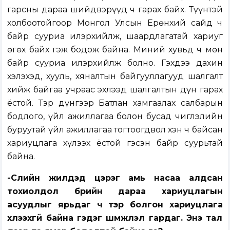
гарсны дараа шийдвэрүүд ч гарах байх. Түүнтэй
холбоотойгоор Монгол Улсын Ерөнхий сайд ч
байр сууриа илэрхийлж, шаардлагатай хариуг
өгөх байх гэж бодож байна. Миний хувьд ч мөн
байр сууриа илэрхийлж болно. Гэхдээ дахин
хэлэхэд, хууль, хяналтын байгууллагууд шалгалт
хийж байгаа учраас эхлээд шалгалтын дүн гарах
ёстой. Тэр дүнгээр Батлан хамгаалах салбарын
бодлого, үйл ажиллагаа болон бусад чиглэлийн
буруутай үйл ажиллагаа тогтоогдвол хэн ч байсан
хариуцлага хүлээх ёстой гэсэн байр суурьтай
байна.
-Сүүлийн жилүүдэд цэрэг амь насаа алдсан
тохиолдол бүрийн дараа хариуцлагын
асуудлыг ярьдаг ч тэр болгон хариуцлага
хүлээхгүй байна гэдэг шүүмжлэл гардаг. Энэ тал