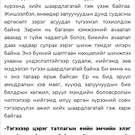
хүрээнд хийх шаардлагатай гэж үзэж байгаа.
Жишээлбэл, өнөөдөр залуучуудын дунд судасны
өргөсөлт зэрэг асуудал түгээмэл тохиолдож
байна. Зарим нь багахан хэмжээний ачаалал
авахад л гүйж чадахгүй болох, биеийн ачаалал
даах чадвар сулрах зэрэг шинж тэмдэг илэрч
байна. Энэ бүхний шалтгаан нөхцөлийг шинжлэх
ухааны үндэслэлтэйгээр судалж, нийгэмд зөв
мэдээлэл түгээх шаардлагатай байна. Би өмнө нь
ч энэ талаар ярьж байсан. Ер нь бид эрүүл
амьдралын хэв маяг, хүүхэд залуучуудын бие
бялдрын хөгжил, эрүүл мэндийн боловсролын
чиглэлээр нийгэмд илүү өргөн хүрээний соён
гэгээрүүлэх ажил хийх шаардлагатай гэж харж
байгаа.
-Тэгэхээр цэрэг татлагын үеийн эмчийн үзлэг