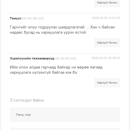
Хариулт бичих
Тэмүүл
2026-06-03 21:52:59
[66.181.189.227]
Гарчгийг илүү тодруулах шаардлагатай: ... Хэн ч байсан
надаас бусад нь хариуцлага үүрэх ёстой.
Хариулт бичих
Хүрэлсүхийн тэжэээвэрүүд
2026-06-03 20:58:50
[66.181.191.245]
Ийм олон алдаа гарчаад байхад чи өөрөө яагаад
хариуцлага хүлээхгүй байгаа юм бэ
Хариулт бичих
3
сэтгэгдэл байна