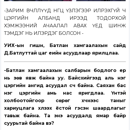
-ЗАРИМ ӨВЧЛӨЛҮҮД ӨНГӨЦ ҮЗЛЭГЭЭР ИЛРЭХГҮЙ Ч
ЦЭРГИЙН АЛБАНД ИРЭЭД ТОДОРХОЙ
ХЭМЖЭЭНИЙ АЧААЛАЛ АВАХ ҮЕД ШИНЖ
ТЭМДЭГ НЬ ИЛЭРДЭГ БОЛСОН -
УИХ-ын гишүүн, Батлан хамгаалахын сайд
Д.Батлуттай цаг үеийн асуудлаар ярилцлаа.
-Батлан хамгаалахын салбарын бодлого ер
нь зөв явж байна уу. Байсхийгээд аль нэг
цэргийн ангид асуудал үүсч байна. Саяхан бас
нэг цэргийн амь нас яригдлаа. Үүнтэй
холбоотойгоор сөрөг хүчнээс таныг
хариуцлага хүлээх ёстой гэсэн шаардлагыг
тавьж байна. Та энэ асуудалд ямар байр
суурьтай байна вэ?