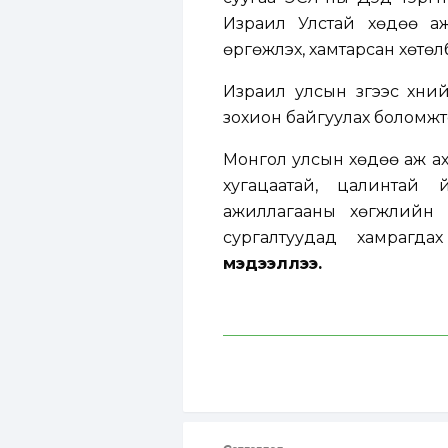
Израил Улстай хөдөө а
өргөжүүлэх, хамтарсан хөтө
Израил улсын зүгээс хүни
зохион байгуулах боломжт
Монгол улсын хөдөө аж ах
хугацаатай, цалинтай
ажиллагааны хөгжлийн 
сургалтуудад хамрагд
мэдээллээ.