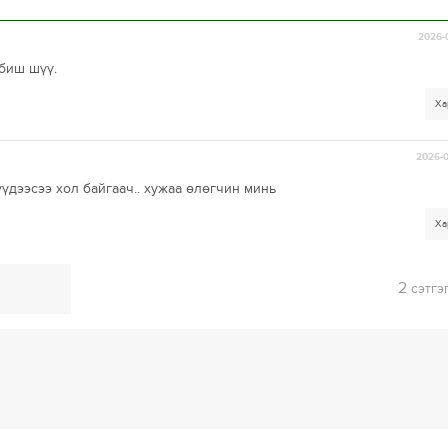
2026-
биш шүү.
Ха
2026-0
үдээсээ хол байгаач.. хужаа өлөгчин минь
Ха
2
сэтгэ