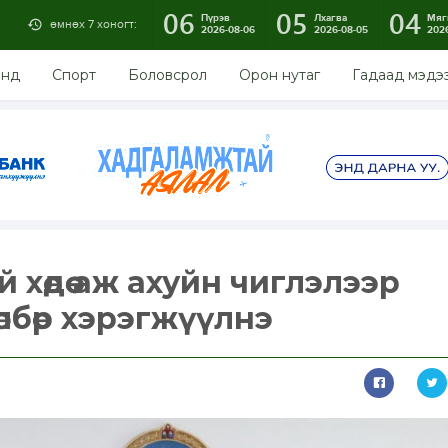
06
05
04
Пүрэв
Лхагва
Мяг
өмнөх 7 хоногт:
2026-08-06
2026-08-05
202
энд
Спорт
Боловсрол
Орон нутаг
Гадаад мэдэ
 хөдөө аж ахуйн чиглэлээр
өлбөр хэрэгжүүлнэ