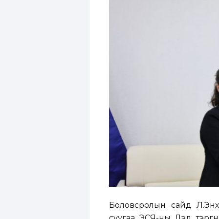
Боловсролын сайд Л.Энх
суугаа ЭСЯ-ны Дэд тэргүү