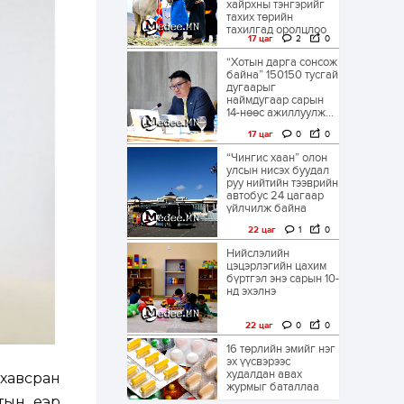
хайрхны тэнгэрийг
тахих төрийн
тахилгад оролцлоо
17 цаг
2
0
“Хотын дарга сонсож
байна” 150150 тусгай
дугаарыг
наймдугаар сарын
14-нөөс ажиллуулж...
17 цаг
0
0
“Чингис хаан” олон
улсын нисэх буудал
руу нийтийн тээврийн
автобус 24 цагаар
үйлчилж байна
22 цаг
1
0
Нийслэлийн
цэцэрлэгийн цахим
бүртгэл энэ сарын 10-
нд эхэлнэ
22 цаг
0
0
16 төрлийн эмийг нэг
эх үүсвэрээс
худалдан авах
хавсран
журмыг баталлаа
тын үеэр