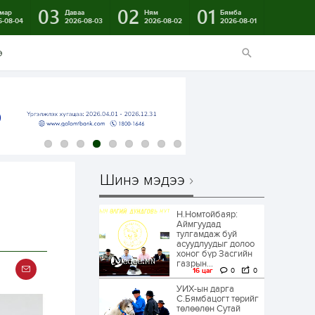
03
02
01
мар
Даваа
Ням
Бямба
6-08-04
2026-08-03
2026-08-02
2026-08-01
э
Шинэ мэдээ
Н.Номтойбаяр:
Аймгуудад
тулгамдаж буй
асуудлуудыг долоо
хоног бүр Засгийн
газрын...
16 цаг
0
0
УИХ-ын дарга
С.Бямбацогт төрийг
төлөөлөн Сутай