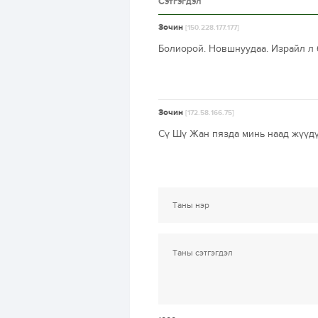
Сэтгэгдэл
Зочин
[150.228.177.177]
Болиорой. Новшнуудаа. Израйл л 
Зочин
[172.58.166.75]
Сү Шү Жан пязда минь наад жүүдү