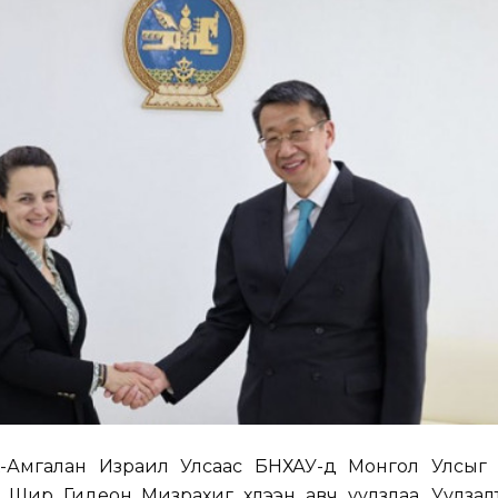
-Амгалан Израил Улсаас БНХАУ-д Монгол Улсыг 
н Шир Гидеон Мизрахиг хүлээн авч уулзлаа. Уулзал