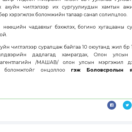
ж ахуйн чиглэлээр их сургуулиудын хамтын ажи
лбөр хэрэгжүүлэх боломжийн талаар санал солилцлоо.
й нөөцийн чадавхыг бэхжүүлэх, богино хугацааны с
ой.
уйн чиглэлээр суралцаж байгаа 10 оюутанд жил бүр 
 үйлдвэрийн дадлагад хамрагдах, Олон улсын
агентлагийн /МАШАВ/ олон улсын мэргэжил дээ
ах боломжтойг онцоллоо
гэж Боловсролын я