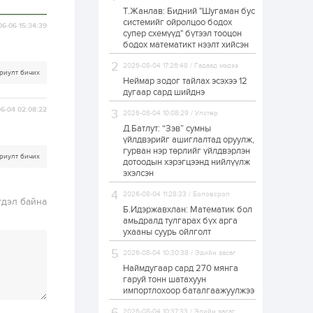
Т.Жанлав: Бидний "Шугаман бус
ЗГ: Автобензин,
системийг ойролцоо бодох
дизель түлшний
06-06 15:34:39
супер схемүүд" бүтээл тооцон
онцгой албан
татварыг тэглэлээ
бодох математикт нээлт хийсэн
2026-08-04 17:26:48 / Гадаад мэдээ
1 өдөр
2
0
риулт бичих
Неймар зодог тайлах эсэхээ 12
З.Мэндсайхан:
дугаар сард шийднэ
Хүнсний нөөцийг
бэлтгэх агуулах,
6-04 02:08:22
2026-08-04 10:08:29 / Улстөр
зоорь бэлтгэх ААН-
үүдэд хөнгөлөлттэй
Д.Батлут: “Зэв” сумны
зээл олгоно
үйлдвэрийг ашиглалтад оруулж,
1 өдөр
1
0
гурван нэр төрлийг үйлдвэрлэн
риулт бичих
дотоодын хэрэгцээнд нийлүүлж
Европ дахь
монголчуудын
эхэлсэн
соёлын наадам
боллоо
2026-08-04 11:28:33 / Боловсрол
гдэл байна
Б.Идэржавхлан: Математик бол
1 өдөр
2
0
амьдралд тулгарах бүх арга
ухааны суурь ойлголт
Өнгөрсөн сард
1,439.2 кг үнэт
2026-08-04 10:30:38 / Эдийн засаг
металл худалдан
авчээ
Наймдугаар сард 270 мянга
гаруй тонн шатахуун
импортлохоор баталгаажуулжээ
1 өдөр
0
0
Б.Найдалаа: Энэ
2026-08-04 10:37:33 / Эдийн засаг