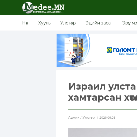
Нүүр
Хууль
Улстөр
Эдийн засаг
Эрүүл м
Израил улстай
хамтарсан хөт
Aдмин / Улстөр
2026.06.03