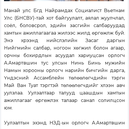
Манай улс Бүгд Найрамдах Социалист Вьетнам
Улс (БНСВУ)-тай хот байгуулалт, аялал жуулчлал,
соёл, боловсрол, эдийн засгийн салбаруудад
хамтын ажиллагаагаа жилээс жилд өргөжүүлж буй.
Энэ хүрээнд нийслэлийн Засаг даргын
Нийгмийн салбар, ногоон хөгжил болон агаар,
орчны бохирдлын асуудал хариуцсан орлогч
А.Амартүвшин тус улсын Нинь Бинь мужийн
Намын хорооны орлогч нарийн бичгийн дарга,
Үндэсний Ассамблейн төлөөлөгчдийн тэргүүн
Май Ван Туат тэргүүтэй төлөөлөгчдийг хүлээн авч
уулзлаа. Уулзалтаар талууд цаашдын хамтын
ажиллагааг өргөжүүлэх талаар санал солилцсон
юм.
Уулзалтын эхэнд НЗД-ын орлогч А.Амартүвшин