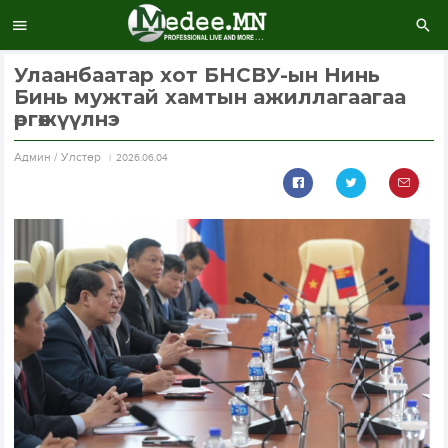
Улаанбаатар хот БНСВУ-ын Нинь
Бинь мужтай хамтын ажиллагаагаа
өргөжүүлнэ
Aдмин / Улстөр
2026.06.04