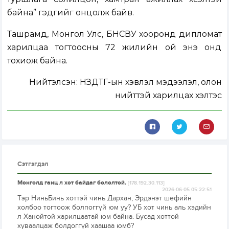
байна” гэдгийг онцолж байв.
Ташрамд, Монгол Улс, БНСВУ хооронд дипломат
харилцаа тогтоосны 72 жилийн ой энэ онд
тохиож байна.
Нийтэлсэн:
НЗДТГ-ын хэвлэл мэдээлэл, олон
нийттэй харилцах хэлтэс
Сэтгэгдэл
Монголд ганц л хот байдаг бололтой.
[178.192.30.113]
2026-06-05 05:22:51
Тэр НиньБинь хоттэй чинь Дархан, Эрдэнэт шефийн
холбоо тогтоож болпоггүй юм уу? УБ хот чинь аль хэдийн
л Ханойтой харилцаатай юм байна. Бусад хоттой
хуваалцаж болдоггүй хаашаа юмб?