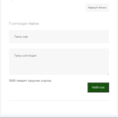
Хариулт бичих
1
сэтгэгдэл байна
1000
тэмдэгт оруулах үлдлээ.
Нийтлэх