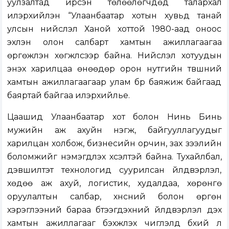
уулзалтад ирсэн төлөөлөгчдөд талархал
илэрхийлэн “Улаанбаатар хотын хувьд танай
улсын нийслэл Ханой хоттой 1980-аад оноос
эхлэн олон салбарт хамтын ажиллагаагаа
өргөжүүлэн хөгжүүлсээр байна. Нийслэл хотуудын
энэхүү харилцаа өнөөдөр орон нутгийн түвшний
хамтын ажиллагаагаар улам бүр баяжиж байгаад
баяртай байгаа илэрхийлье.
Цаашид Улаанбаатар хот болон Нинь Бинь
мужийн аж ахуйн нэгж, байгууллагуудыг
харилцан холбож, бизнесийн орчин, зах зээлийн
боломжийг нэмэгдүүлэх хүсэлтэй байна. Тухайлбал,
дэвшилтэт технологид суурилсан үйлдвэрлэл,
хөдөө аж ахуй, логистик, худалдаа, хөрөнгө
оруулалтын салбар, хүнсний болон өргөн
хэрэглээний бараа бүтээгдэхүүний үйлдвэрлэл дэх
хамтын ажиллагааг бэхжүүлэх чиглэлд бүхий л