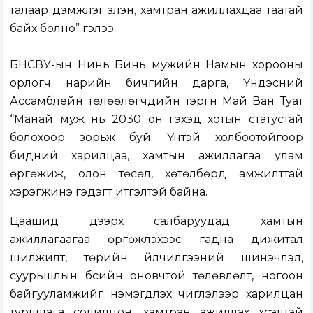
талаар дэмжлэг үзүүлэн, хамтран ажиллахдаа таатай
байх болно” гэлээ.
БНСВУ-ын Нинь Бинь мужийн Намын хорооны
орлогч нарийн бичгийн дарга, Үндэсний
Ассамблейн төлөөлөгчдийн тэргүүн Май Ван Туат
“Манай муж нь 2030 он гэхэд хотын статустай
болохоор зорьж буй. Үүнтэй холбоотойгоор
бидний харилцаа, хамтын ажиллагаа улам
өргөжиж, олон төсөл, хөтөлбөрүүд амжилттай
хэрэгжинэ гэдэгт итгэлтэй байна.
Цаашид дээрх салбаруудад хамтын
ажиллагаагаа өргөжүүлэхээс гадна дижитал
шилжилт, төрийн үйлчилгээний шинэчлэл,
суурьшлын бүсийн оновчтой төлөвлөлт, ногоон
байгууламжийг нэмэгдүүлэх чиглэлээр харилцан
туршлага солилцон, хамтран ажиллах хүсэлтэй