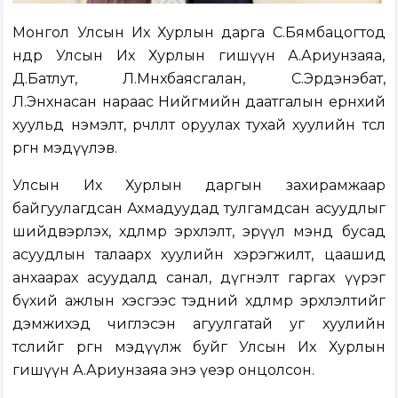
Монгол Улсын Их Хурлын дарга С.Бямбацогтод
өнөөдөр Улсын Их Хурлын гишүүн А.Ариунзаяа,
Д.Батлут, Л.Мөнхбаясгалан, С.Эрдэнэбат,
Л.Энхнасан нараас Нийгмийн даатгалын ерөнхий
хуульд нэмэлт, өөрчлөлт оруулах тухай хуулийн төсөл
өргөн мэдүүлэв.
Улсын Их Хурлын даргын захирамжаар
байгуулагдсан Ахмадуудад тулгамдсан асуудлыг
шийдвэрлэх, хөдөлмөр эрхлэлт, эрүүл мэнд бусад
асуудлын талаарх хуулийн хэрэгжилт, цаашид
анхаарах асуудалд санал, дүгнэлт гаргах үүрэг
бүхий ажлын хэсгээс тэдний хөдөлмөр эрхлэлтийг
дэмжихэд чиглэсэн агуулгатай уг хуулийн
төслийг өргөн мэдүүлж буйг Улсын Их Хурлын
гишүүн А.Ариунзаяа энэ үеэр онцолсон.