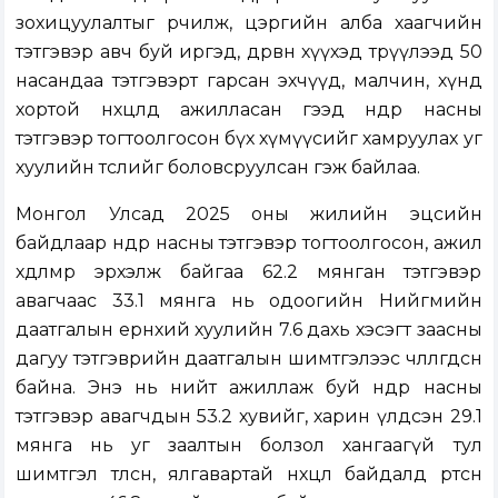
зохицуулалтыг өөрчилж, цэргийн алба хаагчийн
тэтгэвэр авч буй иргэд, дөрвөн хүүхэд төрүүлээд 50
насандаа тэтгэвэрт гарсан эхчүүд, малчин, хүнд
хортой нөхцөлд ажилласан гээд өндөр насны
тэтгэвэр тогтоолгосон бүх хүмүүсийг хамруулах уг
хуулийн төслийг боловсруулсан гэж байлаа.
Монгол Улсад 2025 оны жилийн эцсийн
байдлаар өндөр насны тэтгэвэр тогтоолгосон, ажил
хөдөлмөр эрхэлж байгаа 62.2 мянган тэтгэвэр
авагчаас 33.1 мянга нь одоогийн Нийгмийн
даатгалын ерөнхий хуулийн 7.6 дахь хэсэгт заасны
дагуу тэтгэврийн даатгалын шимтгэлээс чөлөөлөгдсөн
байна. Энэ нь нийт ажиллаж буй өндөр насны
тэтгэвэр авагчдын 53.2 хувийг, харин үлдсэн 29.1
мянга нь уг заалтын болзол хангаагүй тул
шимтгэл төлсөн, ялгавартай нөхцөл байдалд өртсөн