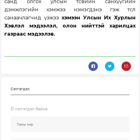
санд олгох улсын төсвийн санхүүгийн
дэмжлэгийн хэмжээ нэмэгдэнэ гэж төсөл
санаачлагчид үзжээ
хэмээн Улсын Их Хурлын
Хэвлэл мэдээлэл, олон нийттэй харилцах
газраас мэдээлэв.
Сэтгэгдэл
0
сэтгэгдэл байна