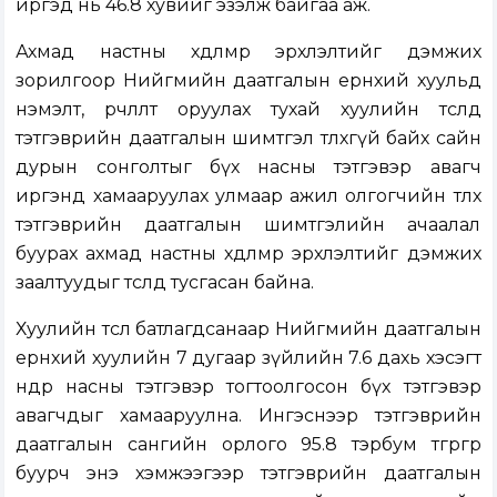
иргэд нь 46.8 хувийг эзэлж байгаа аж.
Ахмад настны хөдөлмөр эрхлэлтийг дэмжих
зорилгоор Нийгмийн даатгалын ерөнхий хуульд
нэмэлт, өөрчлөлт оруулах тухай хуулийн төсөлд
тэтгэврийн даатгалын шимтгэл төлөхгүй байх сайн
дурын сонголтыг бүх насны тэтгэвэр авагч
иргэнд хамааруулах улмаар ажил олгогчийн төлөх
тэтгэврийн даатгалын шимтгэлийн ачаалал
буурах ахмад настны хөдөлмөр эрхлэлтийг дэмжих
заалтуудыг төсөлд тусгасан байна.
Хуулийн төсөл батлагдсанаар Нийгмийн даатгалын
ерөнхий хуулийн 7 дугаар зүйлийн 7.6 дахь хэсэгт
өндөр насны тэтгэвэр тогтоолгосон бүх тэтгэвэр
авагчдыг хамааруулна. Ингэснээр тэтгэврийн
даатгалын сангийн орлого 95.8 тэрбум төгрөгөөр
буурч энэ хэмжээгээр тэтгэврийн даатгалын