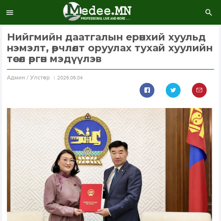
Нийгмийн даатгалын ерөнхий хуульд
нэмэлт, өөрчлөлт оруулах тухай хуулийн
төсөл өргөн мэдүүлэв
Aдмин / Улстөр
2026.06.04