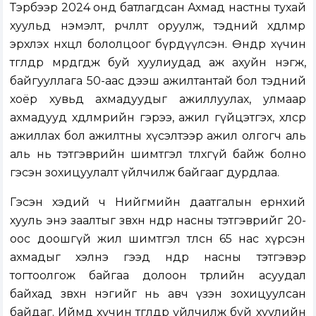
Тэрбээр 2024 онд батлагдсан Ахмад настны тухай
хуульд нэмэлт, өөрчлөлт оруулж, тэдний хөдөлмөр
эрхлэх нөхцөл бололцоог бүрдүүлсэн. Өнөөдөр хүчин
төгөлдөр мөрдөгдөж буй хуулиудад аж ахуйн нэгж,
байгууллага 50-аас дээш ажилтантай бол тэдний
хоёр хувьд ахмадуудыг ажиллуулах, улмаар
ахмадууд хөдөлмөрийн гэрээ, ажил гүйцэтгэх, хөлсөөр
ажиллах бол ажилтны хүсэлтээр ажил олгогч аль
аль нь тэтгэврийн шимтгэл төлөхгүй байж болно
гэсэн зохицуулалт үйлчилж байгааг дурдлаа.
Гэсэн хэдий ч Нийгмийн даатгалын ерөнхий
хууль энэ заалтыг зөвхөн өндөр насны тэтгэврийг 20-
оос доошгүй жил шимтгэл төлсөн 65 нас хүрсэн
ахмадыг хэлнэ гээд өндөр насны тэтгэвэр
тогтоолгож байгаа долоон төрлийн асуудал
байхад зөвхөн нэгийг нь авч үзэн зохицуулсан
байдаг. Иймд хүчин төгөлдөр үйлчилж буй хуулийн