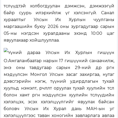
төслүүдтэй холбогдуулан дэмжсэн, дэмжээгүй
байр суурь илэрхийлж үг хэлсэнгүй. Санал
хураалтыг Улсын Их Хурлын чуулганы
маргаашийн буюу 2026 оны зургадугаар сарын
05-ны нэгдсэн хуралдааны эхэнд 10:00 цаг
явуулахаар хойшлууллаа.
Үүний дараа Улсын Их Хурлын гишүүн
О.Амгаланбаатар нарын 17 гишүүний санаачилж,
энэ оны тавдугаар сарын 29-ний өдөр өргөн
мэдүүлсэн Монгол Улсын засаг захиргаа, нутаг
дэвсгэрийн нэгж, түүний удирдлагын тухай
хуульд нэмэлт, өөрчлөлт оруулах тухай хуулийн төсөл
болон хамт өргөн мэдүүлсэн хуулийн төслүүдийн
хэлэлцэх, эсэх хэлэлцүүлгийг явуулах байсан
боловч Улсын Их Хурал дахь МАН-ын уг
хэлэлцүүлгээс таван хоногийн завларлага авлаа