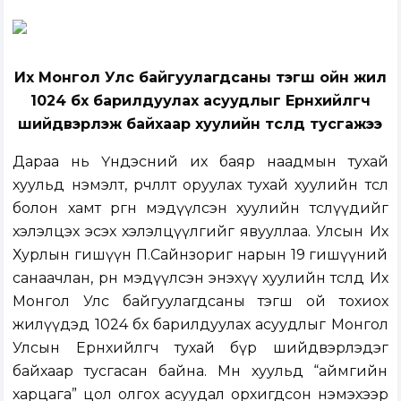
Их Монгол Улс байгуулагдсаны тэгш ойн жил
1024 бөх барилдуулах асуудлыг Ерөнхийлөгч
шийдвэрлэж байхаар хуулийн төсөлд тусгажээ
Дараа нь
Үндэсний их баяр наадмын тухай
хуульд нэмэлт, өөрчлөлт оруулах тухай хуулийн төсөл
болон хамт өргөн мэдүүлсэн хуулийн төслүүдийг
хэлэлцэх эсэх хэлэлцүүлгийг явууллаа. Улсын Их
Хурлын гишүүн П.Сайнзориг нарын 19 гишүүний
санаачлан, өрөн мэдүүлсэн
энэхүү хуулийн төсөлд Их
Монгол Улс байгуулагдсаны тэгш ой тохиох
жилүүдэд 1024 бөх барилдуулах асуудлыг Монгол
Улсын Ерөнхийлөгч тухай бүр шийдвэрлэдэг
байхаар тусгасан байна. Мөн хуульд “аймгийн
харцага” цол олгох асуудал орхигдсон нэмэхээр