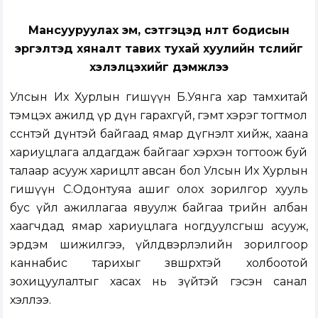
Мансууруулах эм, сэтгэцэд нөлөөт бодисын
эргэлтэд хяналт тавих тухай хуулийн төслийг
хэлэлцэхийг дэмжлээ
Улсын Их Хурлын гишүүн Б.Уянга хар тамхитай
тэмцэх ажилд үр дүн гарахгүй, гэмт хэрэг тогтмол
өссөнтэй дүнтэй байгаад ямар дүгнэлт хийж, хаана
хариуцлага алдагдаж байгааг хэрхэн тогтоож буй
талаар асууж харицлт авсан бол Улсын Их Хурлын
гишүүн С.Одонтуяа ашиг олох зорилгор хууль
бус үйл ажиллагаа явуулж байгаа төрийн албан
хаагчдад ямар хариуцлага ногдуулсгыш асууж,
эрдэм шижилгээ, үйлдвэрлэлийн зорилгоор
каннабис тарихыг зөвшөөрөхтэй холбоотой
зохицуулалтыг хасах нь зүйтэй гэсэн санал
хэллээ.