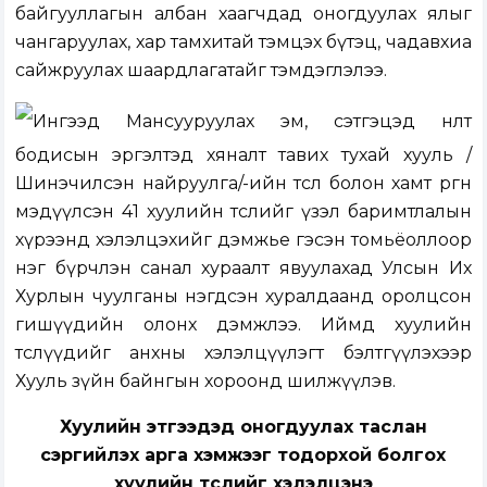
байгууллагын албан хаагчдад оногдуулах ялыг
чангаруулах, хар тамхитай тэмцэх бүтэц, чадавхиа
сайжруулах шаардлагатайг тэмдэглэлээ.
Ингээд Мансууруулах эм, сэтгэцэд нөлөөт
бодисын эргэлтэд хяналт тавих тухай хууль /
Шинэчилсэн найруулга/-ийн төсөл болон хамт өргөн
мэдүүлсэн 41 хуулийн төслийг үзэл баримтлалын
хүрээнд хэлэлцэхийг дэмжье гэсэн томьёоллоор
нэг бүрчлэн санал хураалт явуулахад Улсын Их
Хурлын чуулганы нэгдсэн хуралдаанд оролцсон
гишүүдийн олонх дэмжлээ. Иймд хуулийн
төслүүдийг анхны хэлэлцүүлэгт бэлтгүүлэхээр
Хууль зүйн байнгын хороонд шилжүүлэв.
Хуулийн этгээдэд оногдуулах таслан
сэргийлэх арга хэмжээг тодорхой болгох
хуулийн төслийг хэлэлцэнэ