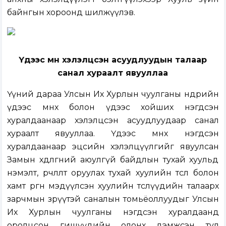
байнгын хороонд шилжүүлэв.
Үдээс өмнө хэлэлцсэн асуудлуудын талаар
санал хураалт явууллаа
Үүний дараа Улсын Их Хурлын чуулганы өнөөдрийн
үдээс өмнөх болон үдээс хойших нэгдсэн
хуралдаанаар хэлэлцсэн асуудлуудаар санал
хураалт явууллаа.
Үдээс өмнөх нэгдсэн
хуралдаанаар
эцсийн хэлэлцүүлгийг явуулсан
Замын хөдөлгөөний аюулгүй байдлын тухай хуульд
нэмэлт, өөрчлөлт оруулах тухай хуулийн төсөл болон
хамт өргөн мэдүүлсэн хуулийн төслүүдийн
талаарх
зарчмын зөрүүтэй саналын томьёоллуудыг Улсын
Их Хурлын чуулганы нэгдсэн хуралдаанд
оролцсон гишүүдийн олонх дэмжсэн тул