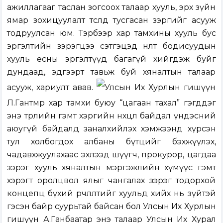
ажиллагааг таслан зогсоох талаар хууль, эрх зүйн
ямар зохицуулалт төсөлд тусгасан зэргийг асууж
тодруулсан юм. Тэрбээр хар тамхины хууль бус
эргэлтийн зэрэгцээ сэтгэцэд нөлөөт бодисуудын
хууль ёсны эргэлтүүд багагүй хийгдэж буйг
дундаад, эдгээрт тавьж буй хяналтын талаар
асууж, хариулт авав.
Улсын Их Хурлын гишүүн
Л.Гантөмөр хар тамхи буюу “цагаан тахал” гэгддэг
энэ төрлийн гэмт хэргийн нөхцөл байдал үндэсний
аюугүй байдалд заналхийлэх хэмжээнд хүрсэн
тул холбогдох албаны бүтцийг бэхжүүлэх,
чадавхжуулахаас эхлээд шүүгч, прокурор, цагдаа
зэрэг хууль хяналтын мэргэжлийн хүмүүс гэмт
хэрэгт оролцвол ялыг чангалах зэрэг тодорхой
концепц бүхий өөрчлөлтийг хуульд хийх нь зүйтэй
гэсэн байр суурьтай байсан бол Улсын Их Хурлын
гишүүн А.Ганбаатар энэ талаар Улсын Их Хурал