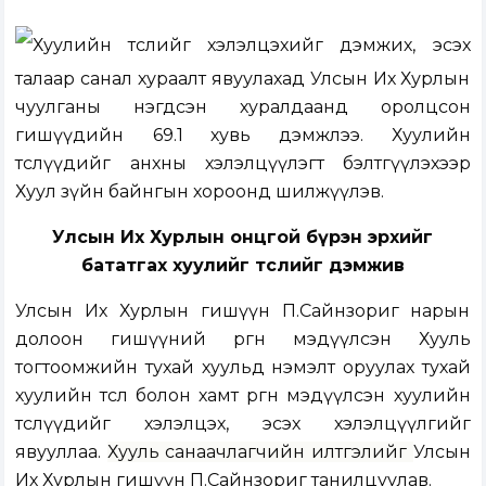
Хуулийн төслийг хэлэлцэхийг дэмжих, эсэх
талаар санал хураалт явуулахад Улсын Их Хурлын
чуулганы нэгдсэн хуралдаанд оролцсон
гишүүдийн
69.1 хувь дэмжлээ. Хуулийн
төслүүдийг
анхны хэлэлцүүлэгт бэлтгүүлэхээр
Хуул зүйн байнгын хороонд шилжүүлэв.
Улсын Их Хурлын онцгой бүрэн эрхийг
бататгах хуулийг төслийг дэмжив
Улсын Их Хурлын гишүүн П.Сайнзориг нарын
долоон гишүүний өргөн мэдүүлсэн
Хууль
тогтоомжийн тухай хуульд нэмэлт оруулах тухай
хуулийн төсөл болон хамт өргөн мэдүүлсэн хуулийн
төслүүдийг
хэлэлцэх, эсэх хэлэлцүүлгийг
явууллаа.
Хууль санаачлагчийн илтгэлийг
Улсын
Их Хурлын гишүүн П.Сайнзориг танилцуулав.