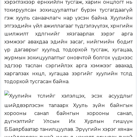
хэрэглэхээр ерөнхийлөн тусгаж, харин онцлогт нь
тохируулсан зохицуулалтыг бүрэн тусгагдаагүй
гэж хууль санаачлагч нар үзсэн байна. Хуулийн
этгээдийн үйл ажиллагааг түдгэлзүүлэх, хөрөнгийн
шилжилт хөдөлгөөнийг хязгаарлах зэрэг арга
хэмжээг авахдаа эдийн засаг, нийгмийн бодит
үр дагаврыг хуульд тодорхой тусгаж, хугацаа,
журмын зохицуулалтыг оновчтой болгох үүднээс
эдгээр таслан сэргийлэх арга хэмжээг авахад
харгалзах нөхцөл, хугацаа зэргийг хуулийн төсөлд
тодорхой тусгасан байна.
Хуулийн төслийг хэлэлцэх, эсэх асуудлыг
шийдвэрлэсэн талаарх Хууль зүйн байнгын
хорооны санал байнгын хорооны санал,
дүгнэлтийг Улсын Их Хурлын гишүүн
Б.Баярбаатар танилцуулав. Эрүүгийн хэрэг хянан