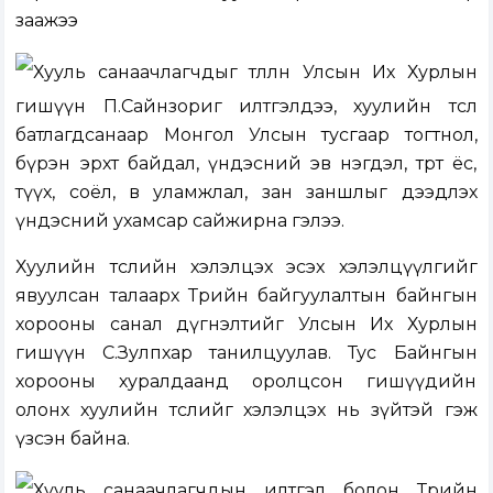
заажээ
Хууль санаачлагчдыг төлөөлөн Улсын Их Хурлын
гишүүн П.Сайнзориг илтгэлдээ, хуулийн төсөл
батлагдсанаар Монгол Улсын тусгаар тогтнол,
бүрэн эрхт байдал, үндэсний эв нэгдэл, төрт ёс,
түүх, соёл, өв уламжлал, зан заншлыг дээдлэх
үндэсний ухамсар сайжирна гэлээ.
Хуулийн төслийн хэлэлцэх эсэх хэлэлцүүлгийг
явуулсан талаарх Төрийн байгуулалтын байнгын
хорооны санал дүгнэлтийг Улсын Их Хурлын
гишүүн С.Зулпхар танилцуулав. Тус Байнгын
хорооны хуралдаанд оролцсон гишүүдийн
олонх хуулийн төслийг хэлэлцэх нь зүйтэй гэж
үзсэн байна.
Хууль санаачлагчдын илтгэл болон Төрийн