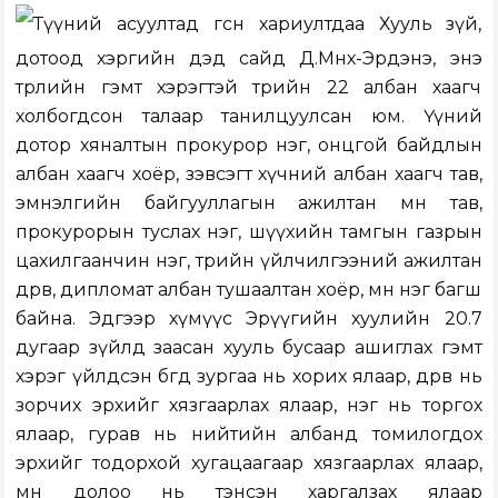
Түүний асуултад өгсөн хариултдаа Хууль зүй,
дотоод хэргийн дэд сайд Д.Мөнх-Эрдэнэ, энэ
төрлийн гэмт хэрэгтэй төрийн 22 албан хаагч
холбогдсон талаар танилцуулсан юм. Үүний
дотор хяналтын прокурор нэг, онцгой байдлын
албан хаагч хоёр, зэвсэгт хүчний албан хаагч тав,
эмнэлгийн байгууллагын ажилтан мөн тав,
прокурорын туслах нэг, шүүхийн тамгын газрын
цахилгаанчин нэг, төрийн үйлчилгээний ажилтан
дөрөв, дипломат албан тушаалтан хоёр, мөн нэг багш
байна. Эдгээр хүмүүс Эрүүгийн хуулийн 20.7
дугаар зүйлд заасан хууль бусаар ашиглах гэмт
хэрэг үйлдсэн бөгөөд зургаа нь хорих ялаар, дөрөв нь
зорчих эрхийг хязгаарлах ялаар, нэг нь торгох
ялаар, гурав нь нийтийн албанд томилогдох
эрхийг тодорхой хугацаагаар хязгаарлах ялаар,
мөн долоо нь тэнсэн харгалзах ялаар