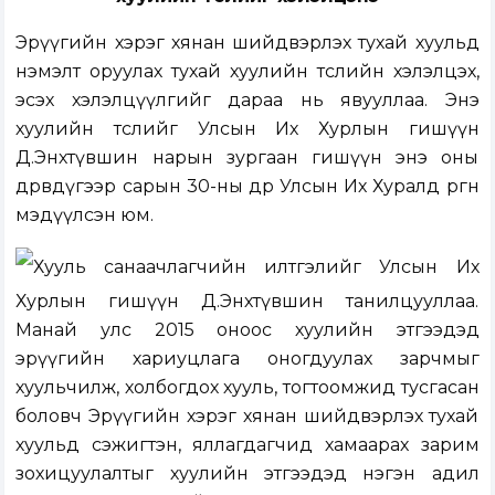
Эрүүгийн хэрэг хянан шийдвэрлэх тухай хуульд
нэмэлт оруулах тухай хуулийн төслийн
хэлэлцэх,
эсэх хэлэлцүүлгийг дараа нь явууллаа. Энэ
хуулийн төслийг Улсын Их Хурлын гишүүн
Д.Энхтүвшин нарын зургаан гишүүн энэ оны
дөрөвдүгээр сарын 30-ны өдөр Улсын Их Хуралд
өргөн
мэдүүлсэн
юм.
Хууль санаачлагчийн илтгэлийг Улсын Их
Хурлын гишүүн Д.Энхтүвшин танилцууллаа.
Манай улс 2015 оноос хуулийн этгээдэд
эрүүгийн хариуцлага оногдуулах зарчмыг
хуульчилж, холбогдох хууль, тогтоомжид тусгасан
боловч Эрүүгийн хэрэг хянан шийдвэрлэх тухай
хуульд сэжигтэн, яллагдагчид хамаарах зарим
зохицуулалтыг хуулийн этгээдэд нэгэн адил