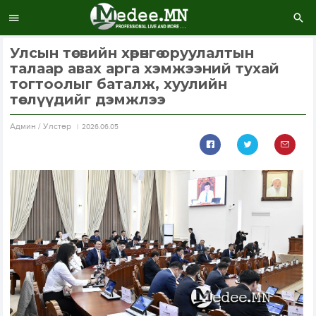
Улсын төсвийн хөрөнгө оруулалтын
талаар авах арга хэмжээний тухай
тогтоолыг баталж, хуулийн
төслүүдийг дэмжлээ
Aдмин / Улстөр
2026.06.05