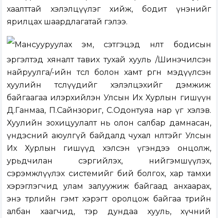
хаалттай хэлэлцүүлэг хийж, бодит үнэнийг
ярилцах шаардлагатай гэлээ.
Мансууруулах эм, сэтгэцэд нөлөөт бодисын
эргэлтэд хяналт тавих тухай хууль /Шинэчилсэн
найруулга/-ийн төсөл болон хамт өргөн мэдүүлсэн
хуулийн төслүүдийг хэлэлцэхийг дэмжиж
байгаагаа илэрхийлэн Улсын Их Хурлын гишүүн
Д.Ганмаа, П.Сайнзориг, С.Одонтуяа нар үг хэлэв.
Хуулийн зохицуулалт нь олон салбар дамнасан,
үндэсний аюулгүй байдалд чухал нөлөөтэйг Улсын
Их Хурлын гишүүд хэлсэн үгэндээ онцолж,
урьдчилан сэргийлэх, нийгэмшүүлэх,
сэрэмжлүүлэх системийг бий болгох, хар тамхи
хэрэглэгчид улам залуужиж байгаад анхаарах,
энэ төрлийн гэмт хэрэгт оролцож байгаа төрийн
албан хаагчид, тэр дундаа хууль, хүчний