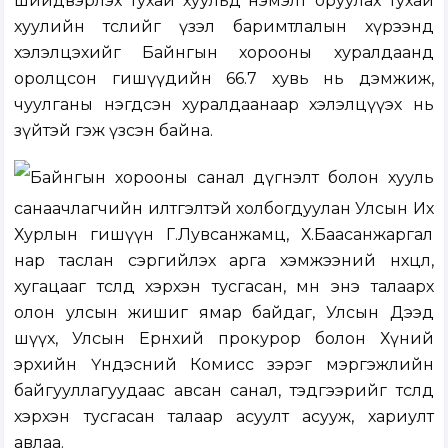
шийдвэрлэх тухай хуульд нэмэлт оруулах тухай
хуулийн төслийг үзэл баримтлалын хүрээнд
хэлэлцэхийг
Байнгын хорооны хуралдаанд
оролцсон гишүүдийн 66.7 хувь нь дэмжиж,
чуулганы нэгдсэн хуралдаанаар хэлэлцүүэх нь
зүйтэй гэж үзсэн байна.
Байнгын хорооны санал дүгнэлт болон хууль
санаачлагчийн илтгэлтэй холбогдуулан Улсын Их
Хурлын гишүүн Г.Лувсанжамц, Х.Баасанжаргал
нар таслан сэргийлэх арга хэмжээний нөхцөл,
хугацааг төсөлд хэрхэн тусгасан, мөн энэ талаарх
олон улсын жишиг ямар байдаг, Улсын Дээд
шүүх, Улсын Ерөнхий прокурор болон Хүний
эрхийн Үндэсний Комисс зэрэг мэргэжлийн
байгууллагуудаас авсан санал, тэдгээрийг төсөлд
хэрхэн тусгасан талаар асуулт асууж, хариулт
авлаа.