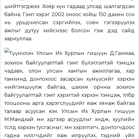
шийтгэгджээ. Хоёр хүн гадаад улсад шалгагдсан
байна. Гэмт хэрэг 2002 оноос хойш 150 дахин өссөн
нь урьдчилсан сэргийлэх, соён гэгээрүүлэх
ажлыг дутуу хийснээс болсон гэж дэд сайд
хариуллаа.
Түүнчлэн Улсын Их Хурлын гишүүн Д.Ганмаа,
зохион байгуулалттай гэмт бүлэглэлтэй тэмцэх
чадавх, олон улсын хамтын ажиллагаа, хар
тамхинд донтохоос засарсан хүмүүсийг хэрхэн
нийгэмшүүлж байгаа, цахим орчны зохион
байгуулалттай гэмт хэрэгтэй хэрхэн тэмцэж, төлбөр
тооцооны арга хэрэгслүүдийг яаж хянаж байгаа
талаар асуусан юм. Улсын Их Хурлын гишүүн
М.Мандхай мөн эдгээр асуудлыг хөндөж, хуулийн
төсөлд хэрхэн тусгасныг, мөн хэрэглэгч, донтогчдоос
гадна нөлөөлөгчдийг яаж илрүүлэх, тэдний үйл