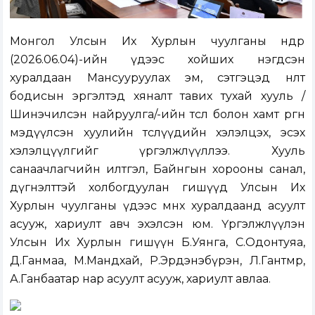
Монгол Улсын Их Хурлын чуулганы өнөөдөр
(2026.06.04)-ийн үдээс хойших нэгдсэн
хуралдаан
Мансууруулах эм, сэтгэцэд нөлөөт
бодисын эргэлтэд хяналт тавих тухай хууль /
Шинэчилсэн найруулга/-ийн төсөл болон хамт өргөн
мэдүүлсэн хуулийн төслүүд
ийн
хэлэлцэх, эсэх
хэлэлцүүлгийг үргэлжлүүллээ. Хууль
санаачлагчийн илтгэл, Байнгын хорооны санал,
дүгнэлттэй холбогдуулан гишүүд Улсын Их
Хурлын чуулганы үдээс өмнөх хуралдаанд асуулт
асууж, хариулт авч эхэлсэн юм. Үргэлжлүүлэн
Улсын Их Хурлын гишүүн Б.Уянга, С.Одонтуяа,
Д.Ганмаа, М.Мандхай, Р.Эрдэнэбүрэн, Л.Гантөмөр,
А.Ганбаатар нар асуулт асууж, хариулт авлаа.