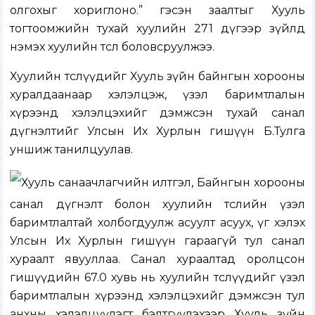
олгохыг хориглоно.” гэсэн заалтыг Хууль
тогтоомжийн тухай хуулийн 27
1
дүгээр зүйлд
нэмэх хуулийн төсөл боловсруулжээ.
Хуулийн төслүүдийг
Хууль зүйн байнгын хорооны
хуралдаанаар
хэлэлцэж, үзэл баримтлалын
хүрээнд хэлэлцэхийг дэмжсэн тухай санал
дүгнэлтийг Улсын Их Хурлын гишүүн Б.Тулга
уншиж танилцуулав.
Хууль санаачлагчийн илтгэл, Байнгын хорооны
санал дүгнэлт болон хуулийн төслийн үзэл
баримтлалтай холбогдуулж асуулт асуух, үг хэлэх
Улсын Их Хурлын гишүүн гараагүй тул санал
хураалт явууллаа. Санал хураалтад оролцсон
гишүүдийн 67.0 хувь нь хуулийн төслүүдийг үзэл
баримтлалын хүрээнд хэлэлцэхийг дэмжсэн тул
анхны хэлэлцүүлэгт бэлтгүүлэхээр Хууль зүйн