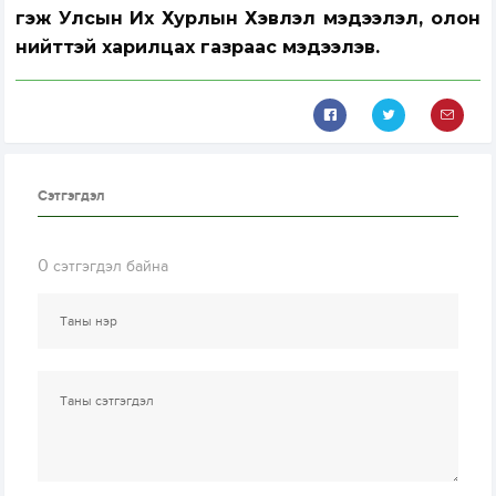
гэж Улсын Их Хурлын Хэвлэл мэдээлэл, олон
нийттэй харилцах газраас мэдээлэв.
Сэтгэгдэл
0
сэтгэгдэл байна