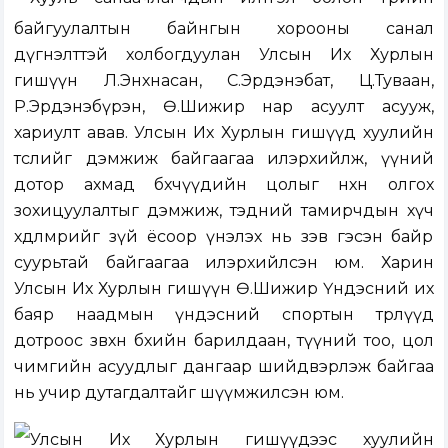
байгуулалтын байнгын хорооны санал
дүгнэлттэй холбогдуулан Улсын Их Хурлын
гишүүн Л.Энхнасан, С.Эрдэнэбат, Ц.Туваан,
Р.Эрдэнэбүрэн, Ө.Шижир нар асуулт асууж,
хариулт авав. Улсын Их Хурлын гишүүд хуулийн
төслийг дэмжиж байгаагаа илэрхийлж, үүний
дотор ахмад бөхчүүдийн цолыг нөхөн олгох
зохицуулалтыг дэмжиж, тэдний тамирчдын хүч
хөдөлмөрийг зүй ёсоор үнэлэх нь зэв гэсэн байр
суурьтай байгаагаа илэрхийлсэн юм. Харин
Улсын Их Хурлын гишүүн Ө.Шижир Үндэсний их
баяр наадмын үндэсний спортын төрлүүд
дотроос зөвхөн бөхийн барилдаан, түүний тоо, цол
чимгийн асуудлыг дангаар шийдвэрлэж байгаа
нь учир дутагдалтайг шүүмжилсэн юм.
Улсын Их Хурлын гишүүдээс хуулийн