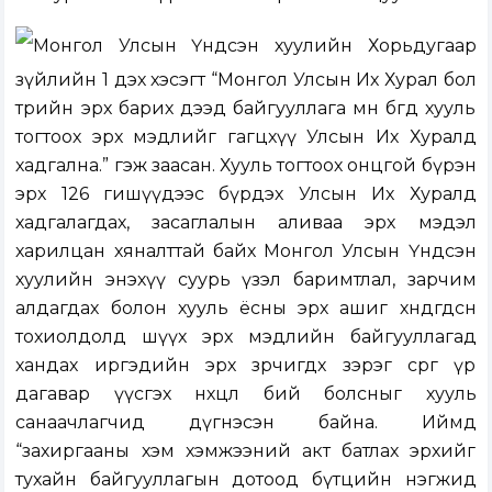
Монгол Улсын Үндсэн хуулийн Хорьдугаар
зүйлийн 1 дэх хэсэгт “Монгол Улсын Их Хурал бол
төрийн эрх барих дээд байгууллага мөн бөгөөд хууль
тогтоох эрх мэдлийг гагцхүү Улсын Их Хуралд
хадгална.” гэж заасан. Хууль тогтоох онцгой бүрэн
эрх 126 гишүүдээс бүрдэх Улсын Их Хуралд
хадгалагдах, засаглалын аливаа эрх мэдэл
харилцан хяналттай байх Монгол Улсын Үндсэн
хуулийн энэхүү суурь үзэл баримтлал, зарчим
алдагдах болон хууль ёсны эрх ашиг хөндөгдсөн
тохиолдолд шүүх эрх мэдлийн байгууллагад
хандах иргэдийн эрх зөрчигдөх зэрэг сөрөг үр
дагавар үүсгэх нөхцөл бий болсныг хууль
санаачлагчид дүгнэсэн байна. Иймд
“захиргааны хэм хэмжээний акт батлах эрхийг
тухайн байгууллагын дотоод бүтцийн нэгжид