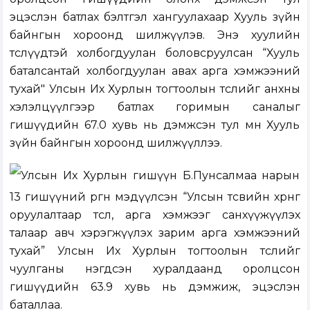
эцэслэн батлах бэлтгэл хангуулахаар Хууль зүйн
байнгын хороонд шилжүүлэв. Энэ хуулийн
төслүүдтэй холбогдуулан боловсруулсан “Хууль
баталсантай холбогдуулан авах арга хэмжээний
тухай" Улсын Их Хурлын тогтоолын төслийг анхны
хэлэлцүүлгээр батлах горимын саналыг
гишүүдийн 67.0 хувь нь дэмжсэн тул мөн Хууль
зүйн байнгын хороонд шилжүүллээ.
Улсын Их Хурлын гишүүн Б.Пунсалмаа нарын
13 гишүүний өргөн мэдүүлсэн
“Улсын төсвийн хөрөнгө
оруулалтаар төсөл, арга хэмжээг санхүүжүүлэх
талаар авч хэрэгжүүлэх зарим арга хэмжээний
тухай” Улсын Их Хурлын тогтоолын төслийг
чуулганы нэгдсэн хуралдаанд оролцсон
гишүүдийн 63.9 хувь нь дэмжиж, эцэслэн
баталлаа.