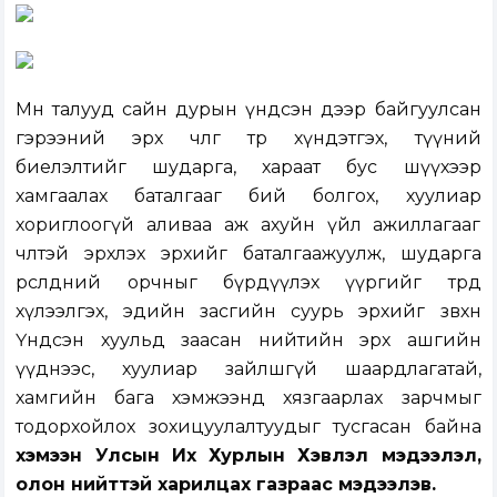
Мөн талууд сайн дурын үндсэн дээр байгуулсан
гэрээний эрх чөлөөг төр хүндэтгэх, түүний
биелэлтийг шударга, хараат бус шүүхээр
хамгаалах баталгааг бий болгох, хуулиар
хориглоогүй аливаа аж ахуйн үйл ажиллагааг
чөлөөтэй эрхлэх эрхийг баталгаажуулж, шударга
өрсөлдөөний орчныг бүрдүүлэх үүргийг төрд
хүлээлгэх, эдийн засгийн суурь эрхийг зөвхөн
Үндсэн хуульд заасан нийтийн эрх ашгийн
үүднээс, хуулиар зайлшгүй шаардлагатай,
хамгийн бага хэмжээнд хязгаарлах зарчмыг
тодорхойлох зохицуулалтуудыг тусгасан байна
хэмээн Улсын Их Хурлын Хэвлэл мэдээлэл,
олон нийттэй харилцах газраас мэдээлэв.