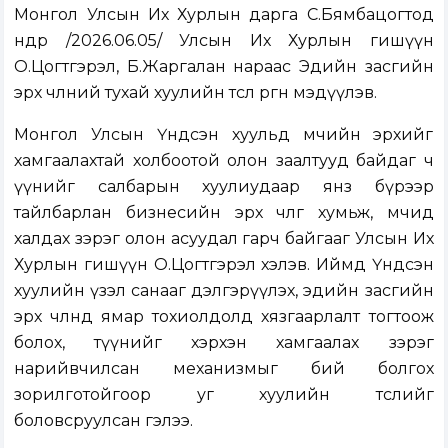
Монгол Улсын Их Хурлын дарга С.Бямбацогтод
өнөөдөр /2026.06.05/ Улсын Их Хурлын гишүүн
О.Цогтгэрэл, Б.Жаргалан нараас Эдийн засгийн
эрх чөлөөний тухай хуулийн төсөл өргөн мэдүүлэв.
Монгол Улсын Үндсэн хуульд өмчийн эрхийг
хамгаалахтай холбоотой олон заалтууд байдаг ч
үүнийг салбарын хуулиудаар янз бүрээр
тайлбарлан бизнесийн эрх чөлөөг хумьж, өмчид
халдах зэрэг олон асуудал гарч байгааг Улсын Их
Хурлын гишүүн О.Цогтгэрэл хэлэв. Иймд Үндсэн
хуулийн үзэл санааг дэлгэрүүлэх, эдийн засгийн
эрх чөлөөнд ямар тохиолдолд хязгаарлалт тогтоож
болох, түүнийг хэрхэн хамгаалах зэрэг
нарийвчилсан механизмыг бий болгох
зорилготойгоор уг хуулийн төслийг
боловсруулсан гэлээ.