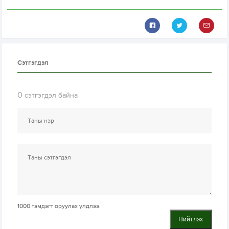
Сэтгэгдэл
0
сэтгэгдэл байна
1000
тэмдэгт оруулах үлдлээ.
Нийтлэх