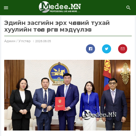
Эдийн засгийн эрх чөлөөний тухай
хуулийн төсөл өргөн мэдүүлэв
Aдмин / Улстөр
2026.06.05