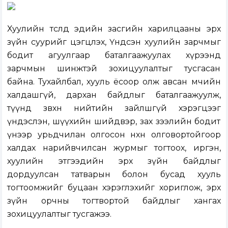
Хуулийн төсөлд эдийн засгийн харилцааны эрх
зүйн суурийг цэгцлэх, Үндсэн хуулийн зарчмыг
бодит агуулгаар баталгаажуулах хүрээнд
зарчмын шинжтэй зохицуулалтыг тусгасан
байна. Тухайлбал, хууль ёсоор олж авсан өмчийн
халдашгүй, дархан байдлыг баталгаажуулж,
түүнд зөвхөн нийтийн зайлшгүй хэрэгцээг
үндэслэн, шүүхийн шийдвэр, зах зээлийн бодит
үнээр урьдчилан олгосон нөхөн олговортойгоор
халдах нарийвчилсан журмыг тогтоох, иргэн,
хуулийн этгээдийн эрх зүйн байдлыг
дордуулсан татварын болон бусад хууль
тогтоомжийг буцаан хэрэглэхийг хориглож, эрх
зүйн орчны тогтвортой байдлыг хангах
зохицуулалтыг тусгажээ.