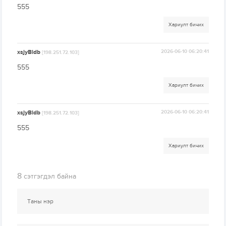
555
Хариулт бичих
xsjyBldb
2026-06-10 06:20:41
[198.251.72.103]
555
Хариулт бичих
xsjyBldb
2026-06-10 06:20:41
[198.251.72.103]
555
Хариулт бичих
8
сэтгэгдэл байна