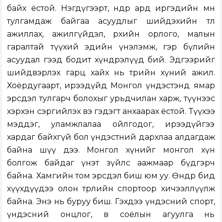
байх ёстой. Нэгдүгээрт, өнөөдөр ард иргэдийн өмнө
тулгамдаж байгаа асуудлыг шийдэхийн төлөө
ажиллах, ажилгүйдэл, өрхийн орлого, малын
гаралтай түүхий эдийн үнэлэмж, гэр бүлийн
асуудал гээд бодит хүндрэлүүд бий. Эдгээрийг
шийдвэрлэх гарц хайх нь төрийн хүний ажил.
Хоёрдугаарт, ирээдүйд Монгол үндэстэнд ямар
эрсдэл тулгарч болохыг урьдчилан харж, түүнээс
хэрхэн сэргийлэх вэ гэдэгт анхаарах ёстой. Түүхээ
мэддэг, уламжлалаа ойлгодог, ирээдүйгээ
хардаг байхгүй бол үндэстний дархлаа алдагдаж
байна шүү дээ. Монгол хүнийг монгол хүн
болгож байдаг үнэт зүйлс аажмаар бүдгэрч
байна. Хамгийн том эрсдэл биш юм уу. Өнөөдөр бид
хүүхдүүдээ олон төрлийн спортоор хичээллүүлж
байна. Энэ нь буруу биш. Гэхдээ үндэсний спорт,
үндэсний онцлог, өв соёлын агуулга нь