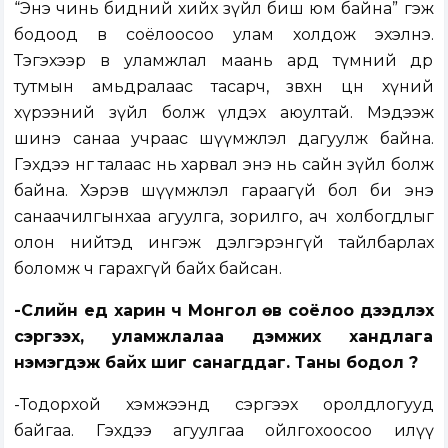
“Энэ чинь бидний хийх зүйл биш юм байна” гэж
бодоод өв соёлоосоо улам холдож эхэлнэ.
Тэгэхээр өв уламжлал маань ард түмний өдөр
тутмын амьдралаас тасарч, зөвхөн цөөн хүний
хүрээний зүйл болж үлдэх аюултай. Мэдээж
шинэ санаа учраас шүүмжлэл дагуулж байна.
Гэхдээ нөгөө талаас нь харвал энэ нь сайн зүйл болж
байна. Хэрэв шүүмжлэл гараагүй бол би энэ
санаачилгынхаа агуулга, зорилго, ач холбогдлыг
олон нийтэд ингэж дэлгэрэнгүй тайлбарлах
боломж ч гарахгүй байх байсан.
-Сүүлийн үед харин ч Монгол өв соёлоо дээдлэх
сэргээх, уламжлалаа дэмжих хандлага
нэмэгдэж байх шиг санагддаг. Таны бодол ?
-Тодорхой хэмжээнд сэргээх оролдлогууд
байгаа. Гэхдээ агуулгаа ойлгохоосоо илүү