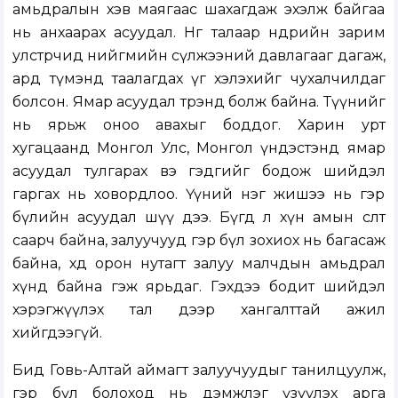
амьдралын хэв маягаас шахагдаж эхэлж байгаа
нь анхаарах асуудал. Нөгөө талаар өнөөдрийн зарим
улстөрчид нийгмийн сүлжээний давлагааг дагаж,
ард түмэнд таалагдах үг хэлэхийг чухалчилдаг
болсон. Ямар асуудал трэнд болж байна. Түүнийг
нь ярьж оноо авахыг боддог. Харин урт
хугацаанд Монгол Улс, Монгол үндэстэнд ямар
асуудал тулгарах вэ гэдгийг бодож шийдэл
гаргах нь ховордлоо. Үүний нэг жишээ нь гэр
бүлийн асуудал шүү дээ. Бүгд л хүн амын өсөлт
саарч байна, залуучууд гэр бүл зохиох нь багасаж
байна, хөдөө орон нутагт залуу малчдын амьдрал
хүнд байна гэж ярьдаг. Гэхдээ бодит шийдэл
хэрэгжүүлэх тал дээр хангалттай ажил
хийгдээгүй.
Бид Говь-Алтай аймагт залуучуудыг танилцуулж,
гэр бүл болоход нь дэмжлэг үзүүлэх арга