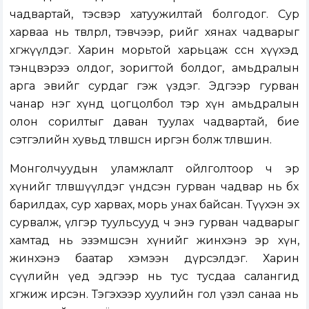
чадвартай, тэсвэр хатуужилтай болгодог. Сур
харваа нь төвлөрөл, тэвчээр, өөрийгөө хянах чадварыг
хөгжүүлдэг. Харин морьтой харьцаж өссөн хүүхэд
тэнцвэрээ олдог, зоригтой болдог, амьдралын
арга эвийг сурдаг гэж үздэг. Эдгээр гурван
чанар нэг хүнд цогцолбол тэр хүн амьдралын
олон сорилтыг даван туулах чадвартай, бие
сэтгэлийн хувьд төлөвшсөн иргэн болж төлөвшинө.
Монголчуудын уламжлалт ойлголтоор ч эр
хүнийг төлөвшүүлдэг үндсэн гурван чадвар нь бөх
барилдах, сур харвах, морь унах байсан. Түүхэн эх
сурвалж, үлгэр туульсууд ч энэ гурван чадварыг
хамтад нь эзэмшсэн хүнийг жинхэнэ эр хүн,
жинхэнэ баатар хэмээн дүрсэлдэг. Харин
сүүлийн үед эдгээр нь тус тусдаа салангид
хөгжиж ирсэн. Тэгэхээр хуулийн гол үзэл санаа нь