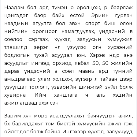
Наадам бол ард түмэн өөрөө оролцож, өөрөө баярлаж
цэнгэдэг баяр байх ёстой. Эрийн гурван
наадмын агуулга бол зөвхөн спорт биш олон
нийтийн оролцоог нэмэгдүүлэх, үндэсний өв
соёлоо сэргээх, хүүхэд залуусын хүмүүжил
төлөвшилд эерэг нөлөө үзүүлэх өргөн хүрээний
бодлогын тухай асуудал юм. Хэрэв өнөөдөр энэ
асуудлыг ингээд орхиод явбал 30, 50 жилийн
дараа үндэсний өв соёл маань ард түмний
амьдралаас улам холдож, зүгээр л тайзан дээр
үзүүлдэг тоглолт, үзвэрийн шинжтэй зүйл болж
хувирна. Ийм хандлага ч аль хэдийн
ажиглагдаад эхэлсэн.
Зарим хүн морь уралдуулахыг баячуудын ажил,
бөх барилдахыг том биетэй хүмүүсийн ажил гэж
ойлгодог болж байна. Ингэхээр хүүхэд, залуучууд