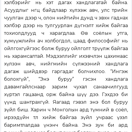
хэлбэрийг нь хэт дагах хандлагатай байна.
Асуудлыг өнгөц байдлаар хүлээж авч, улс төрийн
чуулган дээр ч, олон нийтийн дунд ч зөвхөн гаднах
хэлбэр дээр нь тулгуурлан дүгнэлт хийж байгаа
тохиолдлууд ч харагдлаа. Өв соёлын утга,
хүмүүжлийн ач холбогдол, цаад философийг нь
ойлгохгүйгээс болж буруу ойлголт төрүүлж байгаа
нь харамсалтай. Мэдээллийг ихэвчлэн цахимаас
хүлээн авч, нийгмийн сүлжээний хандлага
дагаж шийдвэр гаргадаг болчихлоо. “Ингэж
болохгүй”, “Энэ буруу” гэсэн хандлага
давамгайлснаар зарим чухал санаачилгууд
хүртэл гацаанд орж байна шүү дээ. Гэхдээ би
үүнд шантрахгүй. Яагаад гэвэл энэ бол буруу
зүйл биш. Харин ч Монголын ард түмний өв соёл,
ирээдүйн төлөө хийж байгаа зүйл учраас үзэл
баримтлалдаа үнэнч байна. Энэ зун би ард