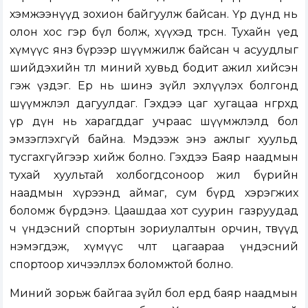
хэмжээнүүд зохион байгуулж байсан. Үр дүнд нь
олон хос гэр бүл болж, хүүхэд төрсөн. Тухайн үед
хүмүүс янз бүрээр шүүмжилж байсан ч асуудлыг
шийдэхийн төлөө миний хувьд бодит ажил хийсэн
гэж үздэг. Ер нь шинэ зүйл эхлүүлэх болгонд
шүүмжлэл дагуулдаг. Гэхдээ цаг хугацаа өнгөрөхөд
үр дүн нь харагддаг учраас шүүмжлэлд бол
эмзэглэхгүй байна. Мэдээж энэ ажлыг хуульд
тусгахгүйгээр хийж болно. Гэхдээ Баяр наадмын
тухай хуультай холбогдсоноор жил бүрийн
наадмын хүрээнд аймаг, сум бүрд хэрэгжих
боломж бүрдэнэ. Цаашдаа хот суурин газруудад
ч үндэсний спортын зориулалтын орчин, төвүүд
нэмэгдэж, хүмүүс чөлөөт цагаараа үндэсний
спортоор хичээллэх боломжтой болно.
Миний зорьж байгаа зүйл бол ердөө баяр наадмын