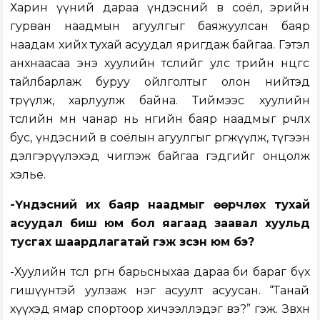
Харин үүний дараа үндэсний өв соёл, эрийн
гурван наадмын агуулгыг баяжуулсан баяр
наадам хийх тухай асуудал яригдаж байгаа. Гэтэл
анхнаасаа энэ хуулийн төслийг улс төрийн өнцгөөс
тайлбарлаж буруу ойлголтыг олон нийтэд
төрүүлж, харлуулж байна. Тиймээс хуулийн
төслийн мөн чанар нь өнөөгийн баяр наадмыг өөрчлөх
бус, үндэсний өв соёлын агуулгыг өргөжүүлж, түгээн
дэлгэрүүлэхэд чиглэж байгаа гэдгийг онцолж
хэлье.
-Үндэсний их баяр наадмыг өөрчлөх тухай
асуудал биш юм бол яагаад заавал хуульд
тусгах шаардлагатай гэж үзсэн юм бэ?
-Хуулийн төслөө өргөн барьсныхаа дараа би бараг бүх
гишүүнтэй уулзаж нэг асуулт асуусан. “Танай
хүүхэд ямар спортоор хичээллэдэг вэ?” гэж. Зөвхөн