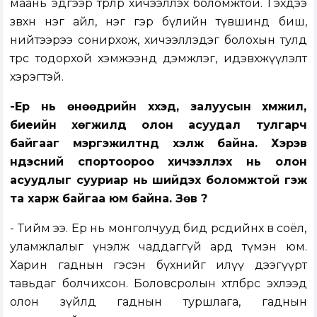
маань эдгээр төрлөөр хичээллэх боломжтой. Гэхдээ
зөвхөн нэг айл, нэг гэр бүлийн түвшинд биш,
нийтээрээ сонирхож, хичээллэдэг болохын тулд
төрөөс тодорхой хэмжээнд дэмжлэг, идэвхжүүлэлт
хэрэгтэй.
-Ер нь өнөөдрийн хүүхэд, залуусын хүмүүжил,
биеийн хөгжилд олон асуудал тулгарч
байгааг мэргэжилтнүүд хэлж байна. Хэрэв
үндэсний спортоороо хичээллэх нь олон
асуудлыг сууриар нь шийдэх боломжтой гэж
та харж байгаа юм байна. Зөв үү?
- Тийм ээ. Ер нь монголчууд бид өөрсдийнхөө өв соёл,
уламжлалыг үнэлж чаддаггүй ард түмэн юм.
Харин гаднын гэсэн бүхнийг илүү дээгүүрт
тавьдаг болчихсон. Боловсролын хөтөлбөрөөс эхлээд
олон зүйлд гаднын туршлага, гаднын