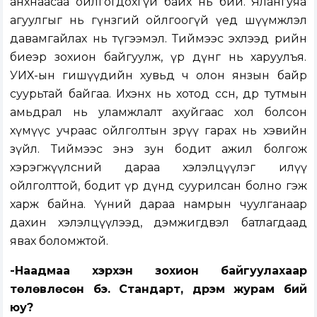
анхнаасаа ойлгогдохгүй байх нь бий. Ялангуяа
агуулгыг нь гүнзгий ойлгоогүй үед шүүмжлэл
давамгайлах нь түгээмэл. Тиймээс эхлээд өөрийн
биеэр зохион байгуулж, үр дүнг нь харуулъя.
УИХ-ын гишүүдийн хувьд ч олон янзын байр
суурьтай байгаа. Ихэнх нь хотод өссөн, өдөр тутмын
амьдрал нь уламжлалт ахуйгаас хол болсон
хүмүүс учраас ойлголтын зөрүү гарах нь хэвийн
зүйл. Тиймээс энэ зун бодит ажил болгож
хэрэгжүүлсний дараа хэлэлцүүлэг илүү
ойлголттой, бодит үр дүнд суурилсан болно гэж
харж байна. Үүний дараа намрын чуулганаар
дахин хэлэлцүүлээд, дэмжигдвэл батлагдаад
явах боломжтой.
-Наадмаа хэрхэн зохион байгуулахаар
төлөвлөсөн бэ. Стандарт, дүрэм журам бий
юу?