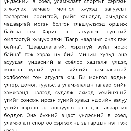
үндэсний өв соёл, уламжлалт спортыг сэргээн
хөгжүүлэх замаар монгол хүүхэд, залуусыг
тэсвэртэй, зоригтой, өөрийгөө хянадаг, амьдрах
чадвартай иргэн болгон төлөвшүүлэхэд оршиж
байгаа юм. Харин энэ агуулгыг гүнзгий
ойлгоогүй хүмүүс зөвхөн “Баяр наадмыг өөрчлөх гэж
байна”, “Шаардлагагүй, хэрэггүй зүйл ярьж
байна” гэж харах нь бий. Миний хувьд энэ
асуудал үндэсний өв соёлоо хадгалж үлдэх,
монгол хүний үнэт зүйлийг хамгаалахтай
холбоотой том агуулга юм. Би монгол ардын
үлгэр, домог, туульс, өв уламжлалын талаар өөрийн
хэмжээнд нэлээд судалж, ахмад үеийнхний
үгийг сонсож ирсэн хүний хувьд өнөөдрийн залуу
үеийг хэрхэн зөв төлөвшүүлэх вэ гэдэг талаар их
боддог. Энэ бүхний эцэст үндэсний өв соёл,
уламжлалт спортоо сэргээх нь зөв гарцын нэг гэж
үзсэн.