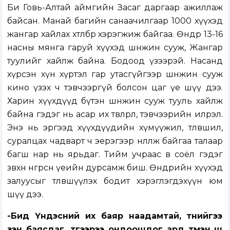
Би Говь-Алтай аймгийн Засаг даргаар ажиллаж
байсан. Манай багийн санаачилгаар 1000 хүүхэд
жангар хайлах хөтөлбөр хэрэгжиж байгаа. Өнөөдөр 13-16
насны мянга гаруй хүүхэд шөнөжин сууж, Жангар
туулийг хайлж байна. Бодоод үзээрэй. Насанд
хүрсэн хүн хүртэл гар утасгүйгээр шөнөжин сууж
кино үзэх ч тэвчээргүй болсон цаг үе шүү дээ.
Харин хүүхдүүд бүтэн шөнөжин сууж тууль хайлж
байна гэдэг нь асар их төвлөрөл, тэвчээрийн илрэл.
Энэ нь эргээд хүүхдүүдийн хүмүүжил, төлөвшил,
суралцах чадварт ч эерэгээр нөлөөлж байгаа талаар
багш нар нь ярьдаг. Тийм учраас өв соёл гэдэг
зөвхөн өнгөрсөн үеийн дурсамж биш. Өнөөдрийн хүүхэд
залуусыг төлөвшүүлэх бодит хэрэглэгдэхүүн юм
шүү дээ.
-Бид Үндэсний их баяр наадамтай, түүнийгээ
үзэн баясдаг, түүгээрээ ондоошдог ард түмэн шүү