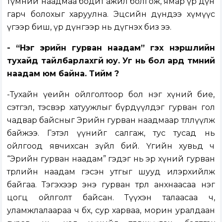
түмний наадмаа бодит ажил болгож, ямар үр дүн
гарч болохыг харуулна. Эцсийн дүндээ хүмүүс
үгээр биш, үр дүнгээр нь дүгнэх биз ээ.
- “Нэг эрийн гурван наадам” гэх нэршлийн
тухайд тайлбарлахгүй юу. Уг нь бол ард түмний
наадам юм байна. Тийм үү?
-Тухайн үеийн ойлголтоор бол нэг хүний бие,
сэтгэл, тэсвэр хатуужлыг бүрдүүлдэг гурван гол
чадвар байсныг Эрийн гурван наадмаар төлөөлүүлж
байжээ. Гэтэл үүнийг салгаж, тус тусад нь
ойлгоод явчихсан зүйл бий. Үгийн хувьд ч
“Эрийн гурван наадам” гэдэг нь эр хүний гурван
төрлийн наадам гэсэн утгыг шууд илэрхийлж
байгаа. Тэгэхээр энэ гурван төрөл анхнаасаа нэг
цогц ойлголт байсан. Түүхэн талаасаа ч,
уламжлалаараа ч бөх, сур харваа, морин уралдаан