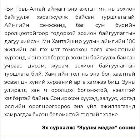
-Би Говь-Алтай аймагт энэ ажлыг өмнө нь зохион
байгуулж хэрэгжүүлж байсан туршлагатай.
Аймгийн хэмжээнд баг, сум бүрийн
оролцоотойгоор тодорхой зохион байгуулалтын
дагуу хийсэн. Мөн Хантайшир уулын аймгийн 100
жилийн ой гэх мэт томоохон арга хэмжээний
хүрээнд ч энэ хэлбэрээр зохион байгуулж байсан
учраас дүрэм, журам, зохион байгуулалтын
туршлага бий. Хамгийн гол нь энэ бол хаалттай
эсвэл цөөн хүний хүрээний арга хэмжээ биш. Зуны
улиралд хэн ч оролцох боломжтой, нээлттэй
хэлбэртэй байна. Сонирхсон хүүхэд, залуус, иргэд
өөрсдийн оролцоогоороо энэ үйл ажиллагаанд
хамрагдах бүрэн боломжтой гэдгийг хэлье.
Эх сурвалж: “Зууны мэдээ” сонин