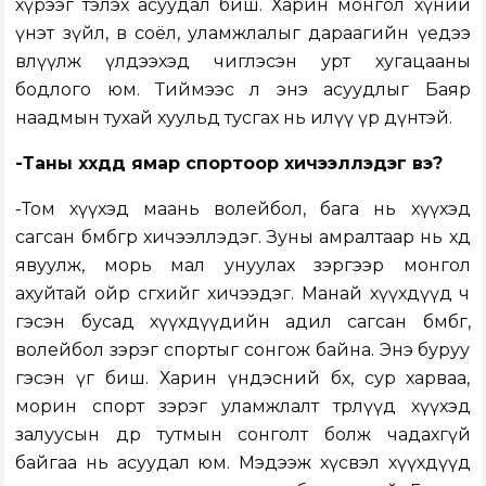
хүрээг тэлэх асуудал биш. Харин монгол хүний
үнэт зүйл, өв соёл, уламжлалыг дараагийн үедээ
өвлүүлж үлдээхэд чиглэсэн урт хугацааны
бодлого юм. Тиймээс л энэ асуудлыг Баяр
наадмын тухай хуульд тусгах нь илүү үр дүнтэй.
-Таны хүүхдүүд ямар спортоор хичээллэдэг вэ?
-Том хүүхэд маань волейбол, бага нь хүүхэд
сагсан бөмбөгөөр хичээллэдэг. Зуны амралтаар нь хөдөө
явуулж, морь мал унуулах зэргээр монгол
ахуйтай ойр өсгөхийг хичээдэг. Манай хүүхдүүд ч
гэсэн бусад хүүхдүүдийн адил сагсан бөмбөг,
волейбол зэрэг спортыг сонгож байна. Энэ буруу
гэсэн үг биш. Харин үндэсний бөх, сур харваа,
морин спорт зэрэг уламжлалт төрлүүд хүүхэд
залуусын өдөр тутмын сонголт болж чадахгүй
байгаа нь асуудал юм. Мэдээж хүсвэл хүүхдүүд