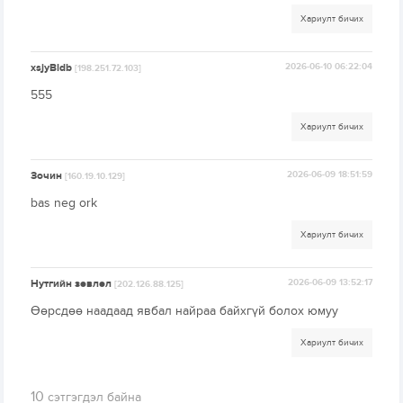
Хариулт бичих
xsjyBldb
2026-06-10 06:22:04
[198.251.72.103]
555
Хариулт бичих
Зочин
2026-06-09 18:51:59
[160.19.10.129]
bas neg ork
Хариулт бичих
Нутгийн зөвлөл
2026-06-09 13:52:17
[202.126.88.125]
Өөрсдөө наадаад явбал найраа байхгүй болох юмуу
Хариулт бичих
10
сэтгэгдэл байна