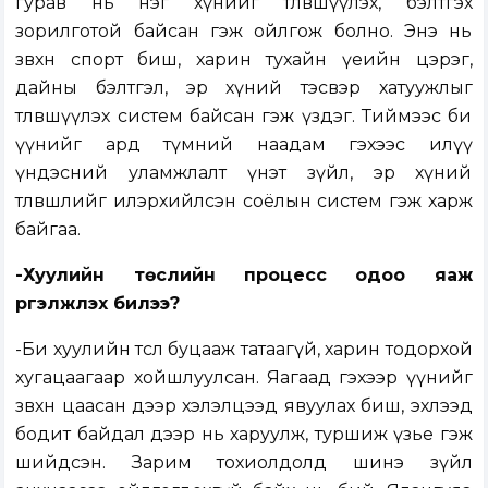
гурав нь нэг хүнийг төлөвшүүлэх, бэлтгэх
зорилготой байсан гэж ойлгож болно. Энэ нь
зөвхөн спорт биш, харин тухайн үеийн цэрэг,
дайны бэлтгэл, эр хүний тэсвэр хатуужлыг
төлөвшүүлэх систем байсан гэж үздэг. Тиймээс би
үүнийг ард түмний наадам гэхээс илүү
үндэсний уламжлалт үнэт зүйл, эр хүний
төлөвшлийг илэрхийлсэн соёлын систем гэж харж
байгаа.
-Хуулийн төслийн процесс одоо яаж
үргэлжлэх билээ?
-Би хуулийн төслөө буцааж татаагүй, харин тодорхой
хугацаагаар хойшлуулсан. Яагаад гэхээр үүнийг
зөвхөн цаасан дээр хэлэлцээд явуулах биш, эхлээд
бодит байдал дээр нь харуулж, туршиж үзье гэж
шийдсэн. Зарим тохиолдолд шинэ зүйл