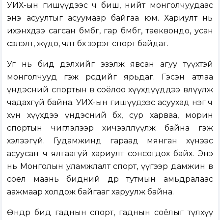
УИХ-ын гишүүдээс ч биш, нийт монголчуудаас
энэ асуултыг асуумаар байгаа юм. Хариулт нь
ихэнхдээ сагсан бөмбөг, гар бөмбөг, таеквондо, усан
сэлэлт, жүдо, чөлөөт бөх зэрэг спорт байдаг.
Уг нь бид дэлхийг эзэлж явсан агуу түүхтэй
монголчууд гэж өөрсдийгөө ярьдаг. Гэсэн атлаа
үндэсний спортын өв соёлоо хүүхдүүддээ өвлүүлж
чадахгүй байна. УИХ-ын гишүүдээс асуухад нэг ч
хүн хүүхдээ үндэсний бөх, сур харваа, морин
спортын чиглэлээр хичээллүүлж байна гэж
хэлээгүй. Гудамжинд гараад мянган хүнээс
асуусан ч ялгаагүй хариулт сонсогдох байх. Энэ
нь Монголын уламжлалт спорт, үүгээр дамжин өв
соёл маань бидний өдөр тутмын амьдралаас
аажмаар холдож байгааг харуулж байна.
Өнөөдөр бид гаднын спорт, гаднын соёлыг түлхүү