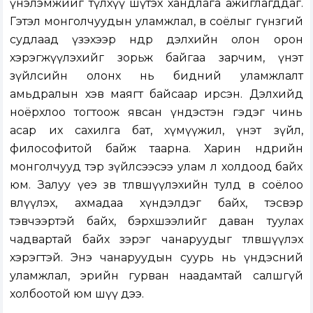
үнэлэмжийг түлхүү шүтэх хандлага ажиглагддаг.
Гэтэл монголчуудын уламжлал, өв соёлыг гүнзгий
судлаад үзэхээр өнөөдөр дэлхийн олон орон
хэрэгжүүлэхийг зорьж байгаа зарчим, үнэт
зүйлсийн олонх нь бидний уламжлалт
амьдралын хэв маягт байсаар ирсэн. Дэлхийд
ноёрхлоо тогтоож явсан үндэстэн гэдэг чинь
асар их сахилга бат, хүмүүжил, үнэт зүйл,
философитой байж таарна. Харин өнөөдрийн
монголчууд тэр зүйлсээсээ улам л холдоод байх
юм. Залуу үеэ зөв төлөвшүүлэхийн тулд өв соёлоо
өвлүүлэх, ахмадаа хүндэлдэг байх, тэсвэр
тэвчээртэй байх, бэрхшээлийг даван туулах
чадвартай байх зэрэг чанаруудыг төлөвшүүлэх
хэрэгтэй. Энэ чанаруудын суурь нь үндэсний
уламжлал, эрийн гурван наадамтай салшгүй
холбоотой юм шүү дээ.