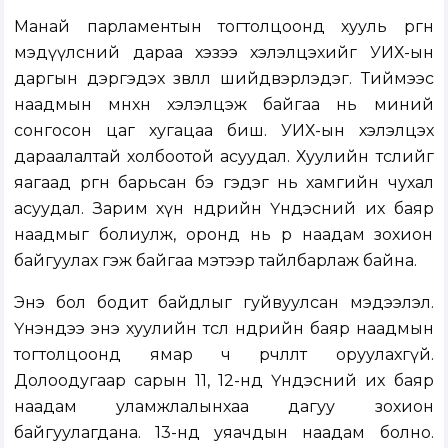
Манай парламентын тогтолцоонд хууль өргөн
мэдүүлсний дараа хэзээ хэлэлцэхийг УИХ-ын
даргын дэргэдэх зөвлөл шийдвэрлэдэг. Тиймээс
наадмын өмнөхөн хэлэлцэж байгаа нь миний
сонгосон цаг хугацаа биш. УИХ-ын хэлэлцэх
дараалалтай холбоотой асуудал. Хуулийн төслийг
яагаад өргөн барьсан бэ гэдэг нь хамгийн чухал
асуудал. Зарим хүн өнөөдрийн Үндэсний их баяр
наадмыг болиулж, оронд нь өөр наадам зохион
байгуулах гэж байгаа мэтээр тайлбарлаж байна.
Энэ бол бодит байдлыг гуйвуулсан мэдээлэл.
Үнэндээ энэ хуулийн төсөл өнөөдрийн баяр наадмын
тогтолцоонд ямар ч өөрчлөлт оруулахгүй.
Долоодугаар сарын 11, 12-нд Үндэсний их баяр
наадам уламжлалынхаа дагуу зохион
байгуулагдана. 13-нд уяачдын наадам болно.