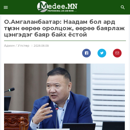
О.Амгаланбаатар: Наадам бол ард
түмэн өөрөө оролцож, өөрөө баярлаж
цэнгэдэг баяр байх ёстой
Aдмин / Улстөр
2026.06.09