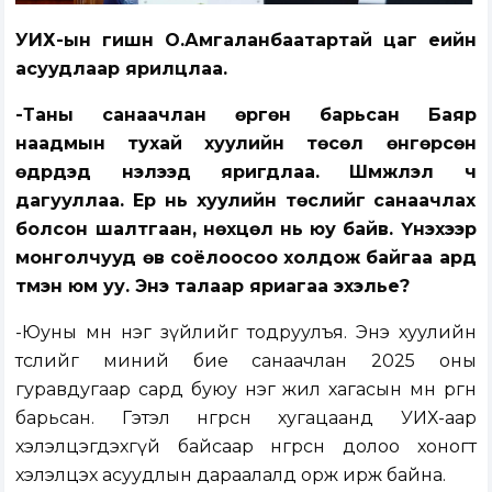
УИХ-ын гишүүн О.Амгаланбаатартай цаг үеийн
асуудлаар ярилцлаа.
-Таны санаачлан өргөн барьсан Баяр
наадмын тухай хуулийн төсөл өнгөрсөн
өдрүүдэд нэлээд яригдлаа. Шүүмжлэл ч
дагууллаа. Ер нь хуулийн төслийг санаачлах
болсон шалтгаан, нөхцөл нь юу байв. Үнэхээр
монголчууд өв соёлоосоо холдож байгаа ард
түмэн юм уу. Энэ талаар яриагаа эхэлье?
-Юуны өмнө нэг зүйлийг тодруулъя. Энэ хуулийн
төслийг миний бие санаачлан 2025 оны
гуравдугаар сард буюу нэг жил хагасын өмнө өргөн
барьсан. Гэтэл өнгөрсөн хугацаанд УИХ-аар
хэлэлцэгдэхгүй байсаар өнгөрсөн долоо хоногт
хэлэлцэх асуудлын дараалалд орж ирж байна.