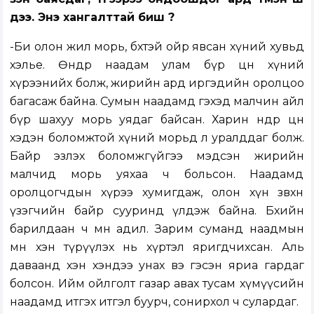
дээ. Энэ хангалттай биш үү?
-Би олон жил морь, бөхтэй ойр явсан хүний хувьд
хэлье. Өнөөдөр наадам улам бүр цөөн хүний
хүрээнийх болж, жирийн ард иргэдийн оролцоо
багасаж байна. Сумын наадамд гэхэд малчин айл
бүр шахуу морь уядаг байсан. Харин өнөөдөр цөөн
хэдэн боломжтой хүний морьд л уралддаг болж.
Байр эзлэх боломжгүйгээ мэдсэн жирийн
малчид морь уяхаа ч больсон. Наадамд
оролцогчдын хүрээ хумигдаж, олон хүн зөвхөн
үзэгчийн байр сууринд үлдэж байна. Бөхийн
барилдаан ч мөн адил. Зарим суманд наадмын
өмнө хэн түрүүлэх нь хүртэл яригдчихсан. Аль
даваанд хэн хэндээ унах вэ гэсэн яриа гардаг
болсон. Ийм ойлголт газар авах тусам хүмүүсийн
наадамд итгэх итгэл буурч, сонирхол ч сулардаг.