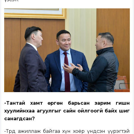
-Тантай хамт өргөн барьсан зарим гишүүн
хуулийнхаа агуулгыг сайн ойлгоогүй байх шиг
санагдсан?
-Төрд ажиллаж байгаа хүн хоёр үндсэн үүрэгтэй