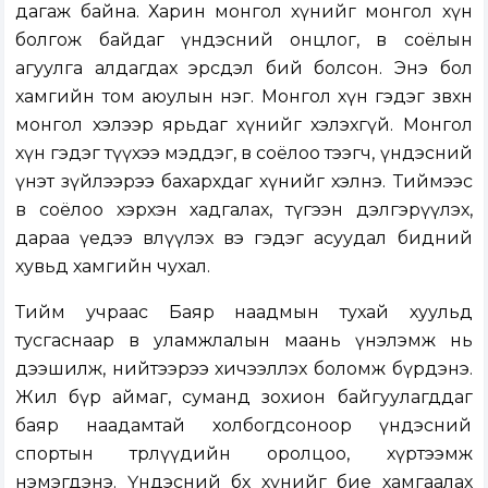
дагаж байна. Харин монгол хүнийг монгол хүн
болгож байдаг үндэсний онцлог, өв соёлын
агуулга алдагдах эрсдэл бий болсон. Энэ бол
хамгийн том аюулын нэг. Монгол хүн гэдэг зөвхөн
монгол хэлээр ярьдаг хүнийг хэлэхгүй. Монгол
хүн гэдэг түүхээ мэддэг, өв соёлоо тээгч, үндэсний
үнэт зүйлээрээ бахархдаг хүнийг хэлнэ. Тиймээс
өв соёлоо хэрхэн хадгалах, түгээн дэлгэрүүлэх,
дараа үедээ өвлүүлэх вэ гэдэг асуудал бидний
хувьд хамгийн чухал.
Тийм учраас Баяр наадмын тухай хуульд
тусгаснаар өв уламжлалын маань үнэлэмж нь
дээшилж, нийтээрээ хичээллэх боломж бүрдэнэ.
Жил бүр аймаг, суманд зохион байгуулагддаг
баяр наадамтай холбогдсоноор үндэсний
спортын төрлүүдийн оролцоо, хүртээмж
нэмэгдэнэ. Үндэсний бөх хүнийг бие хамгаалах