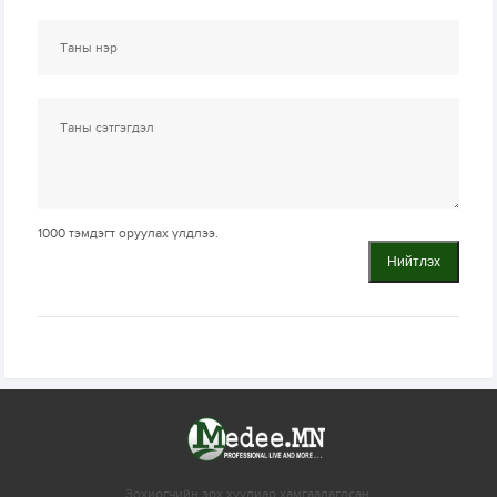
1000
тэмдэгт оруулах үлдлээ.
Нийтлэх
Зохиогчийн эрх хуулиар хамгаалагдсан.