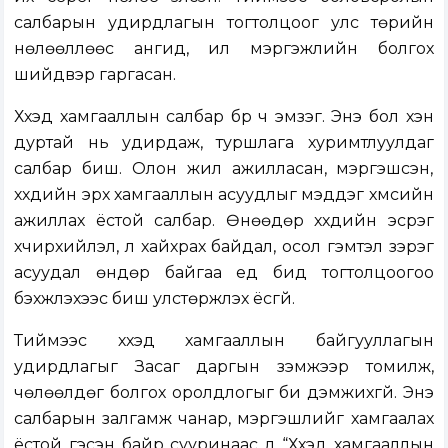
салбарын удирдлагын тогтолцоог улс төрийн
нөлөөллөөс ангид, илүү мэргэжлийн болгох
шийдвэр гаргасан.
Хүүхэд хамгааллын салбар бүр ч эмзэг. Энэ бол хэн
дуртай нь удирдаж, туршлага хуримтлуулдаг
салбар биш. Олон жил ажилласан, мэргэшсэн,
хүүхдийн эрх хамгааллын асуудлыг мэддэг хүмүүсийн
ажиллах ёстой салбар. Өнөөдөр хүүхдийн эсрэг
хүчирхийлэл, үл хайхрах байдал, осол гэмтэл зэрэг
асуудал өндөр байгаа үед бид тогтолцоогоо
бэхжүүлэхээс биш улстөржүүлэх ёсгүй.
Тиймээс хүүхэд хамгааллын байгууллагын
удирдлагыг Засаг даргын үзэмжээр томилж,
чөлөөлдөг болгох оролдлогыг би дэмжихгүй. Энэ
салбарын залгамж чанар, мэргэшлийг хамгаалах
ёстой гэсэн байр сууринаас л “Хүүхэд хамгааллын