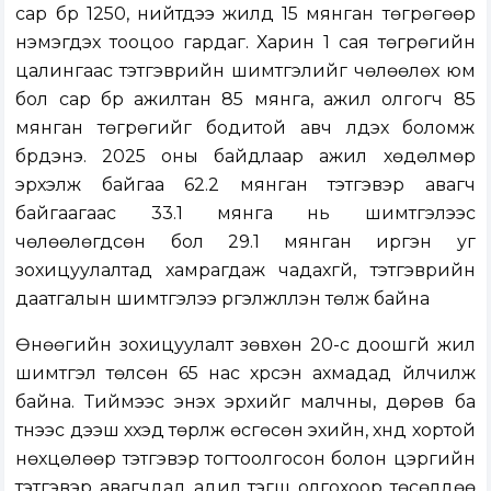
сар бүр 1250, нийтдээ жилд 15 мянган төгрөгөөр
нэмэгдэх тооцоо гардаг. Харин 1 сая төгрөгийн
цалингаас тэтгэврийн шимтгэлийг чөлөөлөх юм
бол сар бүр ажилтан 85 мянга, ажил олгогч 85
мянган төгрөгийг бодитой авч үлдэх боломж
бүрдэнэ. 2025 оны байдлаар ажил хөдөлмөр
эрхэлж байгаа 62.2 мянган тэтгэвэр авагч
байгаагаас 33.1 мянга нь шимтгэлээс
чөлөөлөгдсөн бол 29.1 мянган иргэн уг
зохицуулалтад хамрагдаж чадахгүй, тэтгэврийн
даатгалын шимтгэлээ үргэлжлүүлэн төлж байна
Өнөөгийн зохицуулалт зөвхөн 20-с доошгүй жил
шимтгэл төлсөн 65 нас хүрсэн ахмадад үйлчилж
байна. Тиймээс энэхүү эрхийг малчны, дөрөв ба
түүнээс дээш хүүхэд төрүүлж өсгөсөн эхийн, хүнд хортой
нөхцөлөөр тэтгэвэр тогтоолгосон болон цэргийн
тэтгэвэр авагчдад адил тэгш олгохоор төсөлдөө