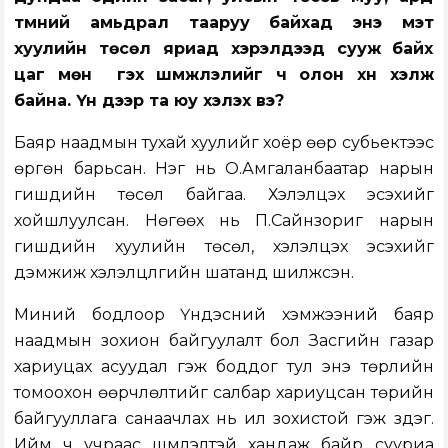
түмний амьдрал тааруу байхад энэ мэт
хуулийн төсөл яриад хэрэлдээд сууж байх
цаг мөн үү гэх шүүмжлэлийг ч олон хүн хэлж
байна. Үүн дээр та юу хэлэх вэ?
Баяр наадмын тухай хуулийг хоёр өөр субьектээс
өргөн барьсан. Нэг нь О.Амгаланбаатар нарын
гишүүдийн төсөл байгаа. Хэлэлцэх эсэхийг
хойшлуулсан. Нөгөөх нь П.Сайнзориг нарын
гишүүдийн хуулийн төсөл, хэлэлцэх эсэхийг
дэмжиж хэлэлцүүлгийн шатанд шилжсэн.
Миний бодлоор Үндэсний хэмжээний баяр
наадмын зохион байгуулалт бол Засгийн газар
хариуцах асуудал гэж боддог тул энэ төрлийн
томоохон өөрчлөлтийг салбар хариуцсан төрийн
байгууллага санаачлах нь илүү зохистой гэж үздэг.
Ийм ч учраас шүүмлэлтэй хандаж байр сууриа