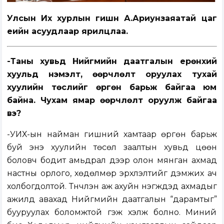
Улсын Их хурлын гишүүн А.Ариунзаяатай цаг
үеийн асуудлаар ярилцлаа.
-Таны хувьд Нийгмийн даатгалын ерөнхий
хуульд нэмэлт, өөрчлөлт оруулах тухай
хуулийн төслийг өргөн барьж байгаа юм
байна. Чухам ямар өөрчлөлт оруулж байгаа
вэ?
-УИХ-ын найман гишүүний хамтаар өргөн барьж
буй энэ хуулийн төсөл заалтын хувьд цөөн
боловч бодит амьдрал дээр олон мянган ахмад
настны орлого, хөдөлмөр эрхлэлтийг дэмжих ач
холбогдолтой. Түүнчлэн аж ахуйн нэгжүүдэд ахмадыг
ажилд авахад Нийгмийн даатгалын “дарамтыг”
бууруулах боломжтой гэж хэлж болно. Миний