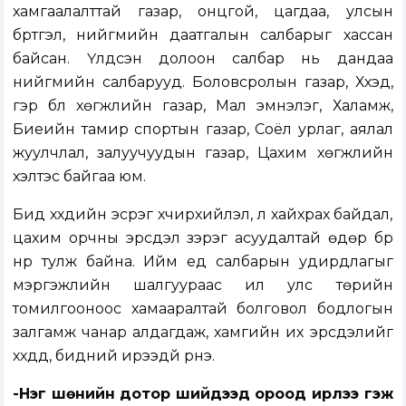
хамгаалалттай газар, онцгой, цагдаа, улсын
бүртгэл, нийгмийн даатгалын салбарыг хассан
байсан. Үлдсэн долоон салбар нь дандаа
нийгмийн салбарууд. Боловсролын газар, Хүүхэд,
гэр бүл хөгжлийн газар, Мал эмнэлэг, Халамж,
Биеийн тамир спортын газар, Соёл урлаг, аялал
жуулчлал, залуучуудын газар, Цахим хөгжлийн
хэлтэс байгаа юм.
Бид хүүхдийн эсрэг хүчирхийлэл, үл хайхрах байдал,
цахим орчны эрсдэл зэрэг асуудалтай өдөр бүр
нүүр тулж байна. Ийм үед салбарын удирдлагыг
мэргэжлийн шалгуураас илүү улс төрийн
томилгооноос хамааралтай болговол бодлогын
залгамж чанар алдагдаж, хамгийн их эрсдэлийг
хүүхдүүд, бидний ирээдүй үүрнэ.
-Нэг шөнийн дотор шийдээд ороод ирлээ гэж