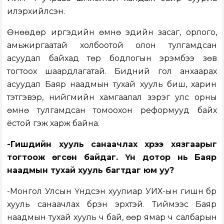
илэрхийлсэн.
Өнөөдөр иргэдийн өмнө эдийн засаг, орлого,
амьжиргаатай холбоотой олон тулгамдсан
асуудал байхад төр бодлогын эрэмбээ зөв
тогтоох шаардлагатай. Бидний гол анхаарах
асуудал Баяр наадмын тухай хууль биш, харин
тэтгэвэр, нийгмийн хамгаалал зэрэг улс орны
өмнө тулгамдсан томоохон реформууд байх
ёстой гэж харж байна.
-Гишүүдийн хууль санаачлах хүрээ хязгаарыг
тогтоож өгсөн байдаг. Үүн дотор нь Баяр
наадмын тухай хууль багтдаг юм уу?
-Монгол Улсын Үндсэн хуулиар УИХ-ын гишүүн бүр
хууль санаачлах бүрэн эрхтэй. Тиймээс Баяр
наадмын тухай хууль ч бай, өөр ямар ч салбарын