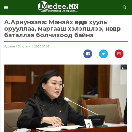
А.Ариунзаяа: Манайх өнөөдөр хууль
орууллаа, маргааш хэлэлцлээ, нөгөөдөр
баталлаа болчихоод байна
Aдмин / Улстөр
2026.06.09