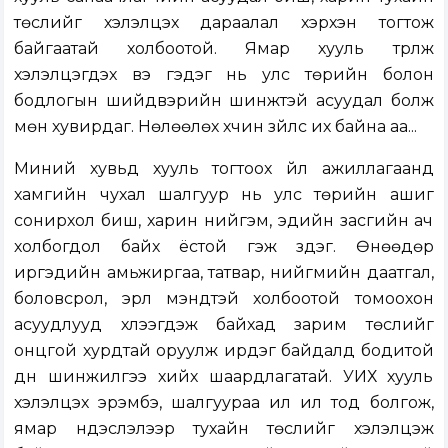
төслийг хэлэлцэх дараалал хэрхэн тогтож
байгаатай холбоотой. Ямар хууль түрүүлж
хэлэлцэгдэх вэ гэдэг нь улс төрийн болон
бодлогын шийдвэрийн шинжтэй асуудал болж
мөн хувирдаг. Нөлөөлөх хүчин зүйлс их байна аа...
Миний хувьд хууль тогтоох үйл ажиллагаанд
хамгийн чухал шалгуур нь улс төрийн ашиг
сонирхол биш, харин нийгэм, эдийн засгийн ач
холбогдол байх ёстой гэж үздэг. Өнөөдөр
иргэдийн амьжиргаа, татвар, нийгмийн даатгал,
боловсрол, эрүүл мэндтэй холбоотой томоохон
асуудлууд хүлээгдэж байхад зарим төслийг
онцгой хурдтай оруулж ирдэг байдалд бодитой
дүн шинжилгээ хийх шаардлагатай. УИХ хууль
хэлэлцэх эрэмбэ, шалгуураа илүү ил тод болгож,
ямар үндэслэлээр тухайн төслийг хэлэлцэж