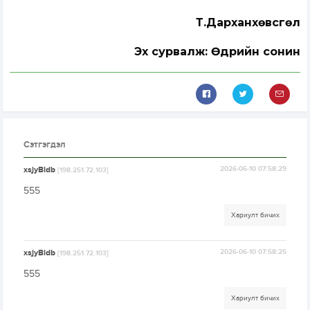
Т.Дарханхөвсгөл
Эх сурвалж: Өдрийн сонин
Сэтгэгдэл
xsjyBldb
2026-06-10 07:58:29
[198.251.72.103]
555
Хариулт бичих
xsjyBldb
2026-06-10 07:58:25
[198.251.72.103]
555
Хариулт бичих