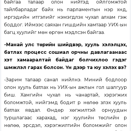
байгаа талаар олон нийтэд ойлгомжтой
тайлбарладаг байх нь парламентын нэр хүнд,
иргэдийн итгэлийг нэмэгдүүлэх чухал алхам гэж
боддог. Иймээс саяхан гишүүдийн хамтаар УИХ-ын
багц хуулийг мөн өргөн мэдүүлсэн байгаа.
-Манай улс төрийн шийдвэр, хууль хэлэлцэх,
батлах процесс сошиал орчны давлагаанаас
хэт хамааралтай байдаг болчихлоо гэдэг
шүүмжлэл гарах болсон. Үүн дээр та юу хэлэх вэ?
-Зарим талаар санал нийлнэ. Миний бодлоор
олон хууль батлах нь УИХ-ын ажлын гол шалгуур
биш. Хамгийн чухал нь чанартай, хэрэгжих
боломжтой, нийгэмд бодит үр нөлөө үзүүлэх хууль
батлах явдал. Өндөр хөгжилтэй орнуудын
туршлагаас харахад, нэг хуулийн төслийн үр
нөлөө, эрсдэл, хэрэгжилтийн боломжийг олон