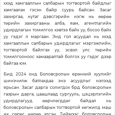
хүүхэд хамгааллын салбарын тогтвортой байдлыг
хамгаалах гэсэн байр суурь байсан. Засаг
захиргаа, нутаг дэвсгэрийн нэгж нь өөрөө
төрийн захиргааны алба, яам, агентлагийн
удирдлагын томилгоо хэвтээ байх уу, босоо байх
уу гэдэг л маргаан. Энд гол асуудал нь хүүхэд
хамгааллын салбарын удирдлагыг мэргэжлийн,
тогтвортой байлгах уу, эсвэл улс төрийн
томилгооноос хамааралтай болгох уу гэдэг дээр
байгаа юм.
Бид 2024 онд Боловсролын ерөнхий хуулийг
шинэчилж батлахдаа энэ асуудлыг нэлээд
ярьсан. Засаг дарга солигдох бүрд боловсролын
газрын дарга, цаашлаад сургууль, цэцэрлэгийн
удирдлагууд өөрчлөгддөг байдал нь
боловсролын салбарын тогтвортой хөгжилд маш
их сөрөг нөлөө үзүүлсэн. Тиймээс боловсролын