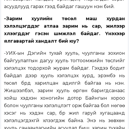
асуудлууд гарах гээд байдаг гашуун үнэн бий.
-Зарим хуулийн төсөл маш хурдан
хэлэлцэгддэг атлаа зарим нь сар, жилээр
хүлээгддэг гэсэн шүүмжлэл байдаг. Үнэхээр
ялгавартай хандалт бий юу?
-УИХ-ын Дэгийн тухай хууль, чуулганы зохион
байгуулалтын дагуу хууль тогтоомжийн төслийг
хэлэлцэх тодорхой журам байдаг. Гэхдээ бодит
байдал дээр хууль хэлэлцэх хурд, эрэмбэ нь
төсөл бүрд харилцан адилгүй байгаа нь үнэн.
Жишээлбэл, зарим хууль өргөн баригдсанаас
хойш хэдхэн хоногийн дотор Байнгын хороо
болон чуулганы хэлэлцүүлэгт орж байгаа бол нөгөө
хэсэг нь хэдэн сар, бүр жил гаруй хугацаанд
хэлэлцэгдэхгүй хүлээгдэж байна. Энэ нь зөвхөн
хууль санаачлагчийн асуудал биш, харин тухайн