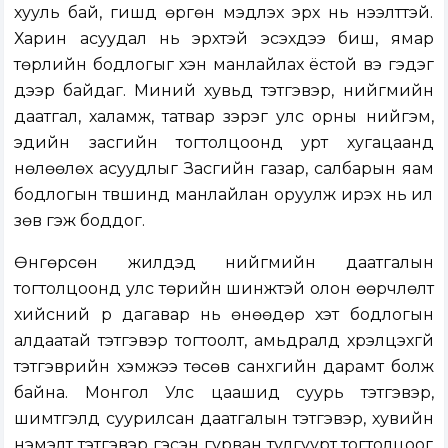
хууль бай, гишүүд өргөн мэдүүлэх эрх нь нээлттэй.
Харин асуудал нь эрхтэй эсэхдээ биш, ямар
төрлийн бодлогыг хэн манлайлах ёстой вэ гэдэг
дээр байдаг. Миний хувьд тэтгэвэр, нийгмийн
даатгал, халамж, татвар зэрэг улс орны нийгэм,
эдийн засгийн тогтолцоонд урт хугацаанд
нөлөөлөх асуудлыг Засгийн газар, салбарын яам
бодлогын түвшинд манлайлан оруулж ирэх нь илүү
зөв гэж боддог.
Өнгөрсөн жилүүдэд нийгмийн даатгалын
тогтолцоонд улс төрийн шинжтэй олон өөрчлөлт
хийсний үр дагавар нь өнөөдөр хэт бодлогын
алдаатай тэтгэвэр тогтоолт, амьдралд хүрэлцэхгүй
тэтгэврийн хэмжээ төсөв санхүүгийн дарамт болж
байна. Монгол Улс цаашид суурь тэтгэвэр,
шимтгэлд суурилсан даатгалын тэтгэвэр, хувийн
нэмэлт тэтгэвэр гэсэн гурван тулгуурт тогтолцоог