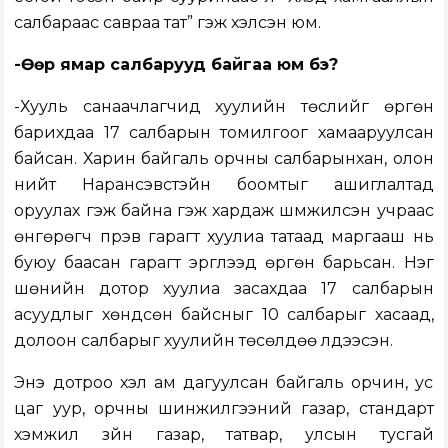
салбараас савраа тат” гэж хэлсэн юм.
-Өөр ямар салбарууд байгаа юм бэ?
-Хууль санаачлагчид хуулийн төслийг өргөн
барихдаа 17 салбарын томилгоог хамааруулсан
байсан. Харин байгаль орчны салбарынхан, олон
нийт Нарансэвстэйн боомтыг ашиглалтад
оруулах гэж байна гэж хардаж шүүмжилсэн учраас
өнгөрөгч пүрэв гарагт хуулиа татаад маргааш нь
буюу баасан гарагт эргүүлээд өргөн барьсан. Нэг
шөнийн дотор хуулиа засахдаа 17 салбарын
асуудлыг хөндсөн байсныг 10 салбарыг хасаад,
долоон салбарыг хуулийн төсөлдөө үлдээсэн.
Энэ дотроо хэл ам дагуулсан байгаль орчин, ус
цаг уур, орчны шинжилгээний газар, стандарт
хэмжил зүйн газар, татвар, улсын тусгай