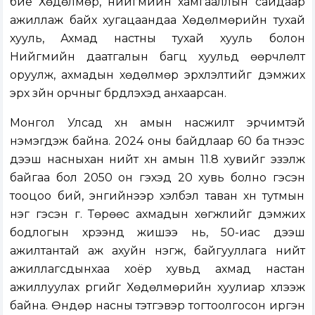
бие Хөдөлмөр, нийгмийн хамгааллын сайдаар
ажиллаж байх хугацаандаа Хөдөлмөрийн тухай
хууль, Ахмад настны тухай хууль болон
Нийгмийн даатгалын багц хуульд өөрчлөлт
оруулж, ахмадын хөдөлмөр эрхлэлтийг дэмжих
эрх зүйн орчныг бүрдүүлэхэд анхаарсан.
Монгол Улсад хүн амын насжилт эрчимтэй
нэмэгдэж байна. 2024 оны байдлаар 60 ба түүнээс
дээш насныхан нийт хүн амын 11.8 хувийг эзэлж
байгаа бол 2050 он гэхэд 20 хувь болно гэсэн
тооцоо бий, энгийнээр хэлбэл таван хүн тутмын
нэг гэсэн үг. Төрөөс ахмадын хөгжлийг дэмжих
бодлогын хүрээнд жишээ нь, 50-иас дээш
ажилтантай аж ахуйн нэгж, байгууллага нийт
ажиллагсдынхаа хоёр хувьд ахмад настан
ажиллуулах үүргийг Хөдөлмөрийн хуулиар хүлээж
байна. Өндөр насны тэтгэвэр тогтоолгосон иргэн