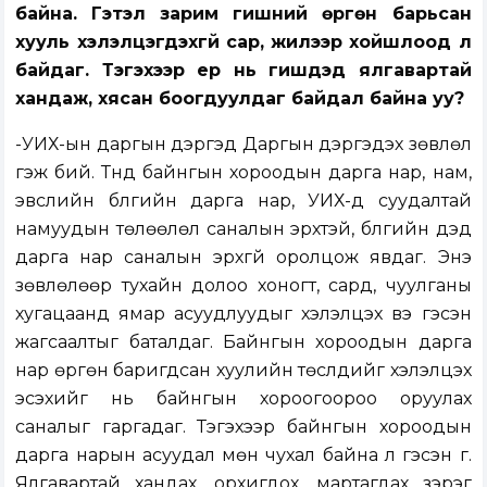
байна. Гэтэл зарим гишүүний өргөн барьсан
хууль хэлэлцэгдэхгүй сар, жилээр хойшлоод л
байдаг. Тэгэхээр ер нь гишүүдэд ялгавартай
хандаж, хясан боогдуулдаг байдал байна уу?
-УИХ-ын даргын дэргэд Даргын дэргэдэх зөвлөл
гэж бий. Түүнд байнгын хороодын дарга нар, нам,
эвслийн бүлгийн дарга нар, УИХ-д суудалтай
намуудын төлөөлөл саналын эрхтэй, бүлгийн дэд
дарга нар саналын эрхгүй оролцож явдаг. Энэ
зөвлөлөөр тухайн долоо хоногт, сард, чуулганы
хугацаанд ямар асуудлуудыг хэлэлцэх вэ гэсэн
жагсаалтыг баталдаг. Байнгын хороодын дарга
нар өргөн баригдсан хуулийн төслүүдийг хэлэлцэх
эсэхийг нь байнгын хороогоороо оруулах
саналыг гаргадаг. Тэгэхээр байнгын хороодын
дарга нарын асуудал мөн чухал байна л гэсэн үг.
Ялгавартай хандах, орхигдох, мартагдах зэрэг