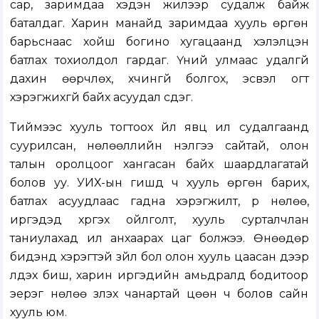
сар, заримдаа хэдэн жилээр судалж байж
баталдаг. Харин манайд заримдаа хууль өргөн
барьснаас хойш богино хугацаанд хэлэлцэн
батлах тохиолдол гардаг. Үүний улмаас удалгүй
дахин өөрчлөх, хүчингүй болгох, эсвэл огт
хэрэгжихгүй байх асуудал үүсдэг.
Тиймээс хууль тогтоох үйл явц илүү судалгаанд
суурилсан, нөлөөллийн үнэлгээ сайтай, олон
талын оролцоог хангасан байх шаардлагатай
болов уу. УИХ-ын гишүүд ч хууль өргөн барих,
батлах асуудлаас гадна хэрэгжилт, үр нөлөө,
иргэдэд хүргэх ойлголт, хууль сурталчлан
таниулахад илүү анхаарах цаг болжээ. Өнөөдөр
бидэнд хэрэгтэй зүйл бол олон хууль цаасан дээр
үлдэх биш, харин иргэдийн амьдралд бодитоор
эерэг нөлөө үзүүлэх чанартай цөөн ч болов сайн
хууль юм.