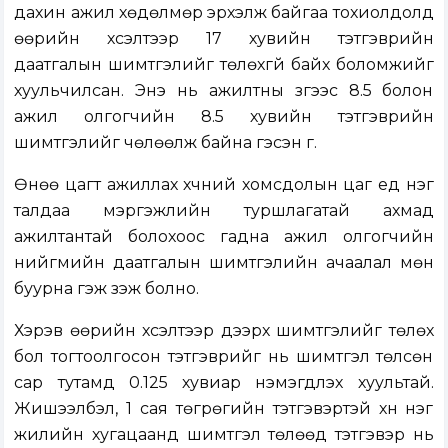
дахин ажил хөдөлмөр эрхэлж байгаа тохиолдолд
өөрийн хүсэлтээр 17 хувийн тэтгэврийн
даатгалын шимтгэлийг төлөхгүй байх боломжийг
хуульчилсан. Энэ нь ажилтны зүгээс 8.5 болон
ажил олгогчийн 8.5 хувийн тэтгэврийн
шимтгэлийг чөлөөлж байна гэсэн үг.
Өнөө цагт ажиллах хүчний хомсдолын цаг үед нэг
талдаа мэргэжлийн туршлагатай ахмад
ажилтантай болохоос гадна ажил олгогчийн
нийгмийн даатгалын шимтгэлийн ачаалал мөн
буурна гэж үзэж болно.
Хэрэв өөрийн хүсэлтээр дээрх шимтгэлийг төлөх
бол тогтоолгосон тэтгэврийг нь шимтгэл төлсөн
сар тутамд 0.125 хувиар нэмэгдүүлэх хуультай.
Жишээлбэл, 1 сая төгрөгийн тэтгэвэртэй хүн нэг
жилийн хугацаанд шимтгэл төлөөд тэтгэвэр нь