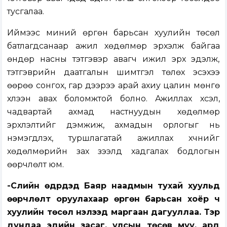
тусгалаа.
Иймээс миний өргөн барьсан хуулийн төсөл
батлагдсанаар ажил хөдөлмөр эрхэлж байгаа
өндөр насны тэтгэвэр авагч ижил эрх эдэлж,
тэтгэврийн даатгалын шимтгэл төлөх эсэхээ
өөрөө сонгох, гар дээрээ арай ахиу цалин мөнгө
хүлээн авах боломжтой болно. Ажиллах хүсэл,
чадвартай ахмад настнуудын хөдөлмөр
эрхлэлтийг дэмжиж, ахмадын орлогыг нь
нэмэгдүүлэх, туршлагатай ажиллах хүчнийг
хөдөлмөрийн зах зээлд хадгалах бодлогын
өөрчлөлт юм.
-Сүүлийн өдрүүдэд Баяр наадмын тухай хуульд
өөрчлөлт оруулахаар өргөн барьсан хоёр ч
хуулийн төсөл нэлээд маргаан дагууллаа. Тэр
дундаа эдийн засаг, улсын төсөв муу, ард