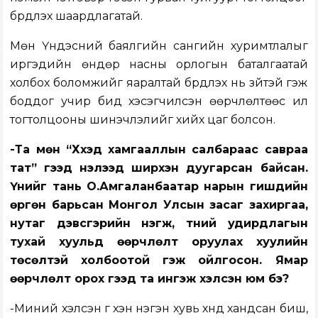
бүрдүүлэх шаардлагатай.
Мөн Үндэсний баялгийн сангийн хуримтлалыг
иргэдийн өндөр насны орлогын баталгаатай
холбох боломжийг яаралтай бүрдүүлэх нь зүйтэй гэж
боддог учир бид хэсэгчилсэн өөрчлөлтөөс илүү
тогтолцооны шинэчлэлийг хийх цаг болсон.
-Та мөн “Хүүхэд хамгааллын салбараас савраа
тат” гээд нэлээд ширүүхэн дуугарсан байсан.
Үүнийг тань О.Амгаланбаатар нарын гишүүдийн
өргөн барьсан Монгол Улсын засаг захиргаа,
нутаг дэвсгэрийн нэгж, түүний удирдлагын
тухай хуульд өөрчлөлт оруулах хуулийн
төсөлтэй холбоотой гэж ойлгосон. Ямар
өөрчлөлт орох гээд та ингэж хэлсэн юм бэ?
-Миний хэлсэн үг хэн нэгэн хувь хүнд хандсан биш,