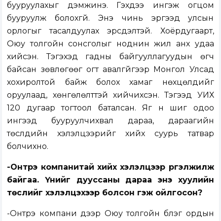
бууруулахыг дэмжинэ. Гэхдээ ингэж огцом
бууруулж болохгүй. Энэ чинь эргээд улсын
орлогыг тасалдуулах эрсдэлтэй. Хоёрдугаарт,
Оюу толгойн сонсголыг ноднин жил анх удаа
хийсэн. Тэгэхэд гадны байгууллагуудын өгч
байсан зөвлөгөөг огт авалгүйгээр Монгол Улсад
хохиролтой байж болох хамаг нөхцөлүүдийг
оруулаад, хөнгөлөлттэй хийчихсэн. Тэгээд УИХ
120 дугаар тогтоол баталсан. Яг үүн шиг одоо
ингээд бууруулчихвал дараа, дараагийн
төслүүдийн хэлэлцээрийг хийх суурь татвар
болчихно.
-Онтрэ компанитай хийх хэлэлцээр үргэлжилж
байгаа. Үүнийг дууссаны дараа энэ хуулийн
төслийг хэлэлцэхээр болсон гэж ойлгосон?
-Онтрэ компани дээр Оюу толгойн бүлэг ордын