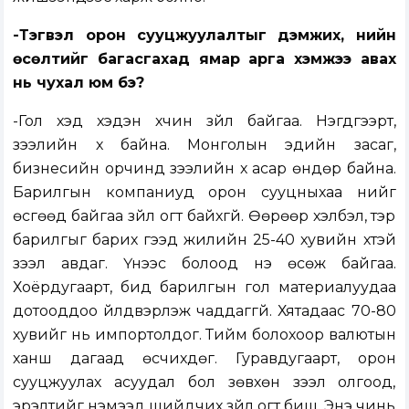
-Тэгвэл орон сууцжуулалтыг дэмжих, үнийн
өсөлтийг багасгахад ямар арга хэмжээ авах
нь чухал юм бэ?
-Гол хэд хэдэн хүчин зүйл байгаа. Нэгдүгээрт,
зээлийн хүү байна. Монголын эдийн засаг,
бизнесийн орчинд зээлийн хүү асар өндөр байна.
Барилгын компаниуд орон сууцныхаа үнийг
өсгөөд байгаа зүйл огт байхгүй. Өөрөөр хэлбэл, тэр
барилгыг барих гээд жилийн 25-40 хувийн хүүтэй
зээл авдаг. Үүнээс болоод үнэ өсөж байгаа.
Хоёрдугаарт, бид барилгын гол материалуудаа
дотооддоо үйлдвэрлэж чаддаггүй. Хятадаас 70-80
хувийг нь импортолдог. Тийм болохоор валютын
ханш дагаад өсчихдөг. Гуравдугаарт, орон
сууцжуулах асуудал бол зөвхөн зээл олгоод,
эрэлтийг нэмээд шийдчих зүйл огт биш. Энэ чинь