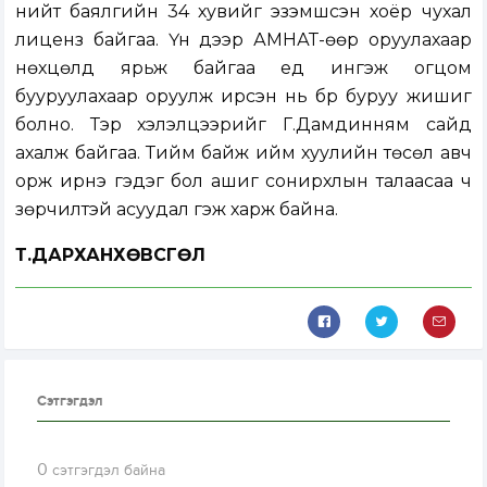
нийт баялгийн 34 хувийг эзэмшсэн хоёр чухал
лиценз байгаа. Үүн дээр АМНАТ-өөр оруулахаар
нөхцөлүүд ярьж байгаа үед ингэж огцом
бууруулахаар оруулж ирсэн нь бүр буруу жишиг
болно. Тэр хэлэлцээрийг Г.Дамдинням сайд
ахалж байгаа. Тийм байж ийм хуулийн төсөл авч
орж ирнэ гэдэг бол ашиг сонирхлын талаасаа ч
зөрчилтэй асуудал гэж харж байна.
Т.ДАРХАНХӨВСГӨЛ
Сэтгэгдэл
0
сэтгэгдэл байна