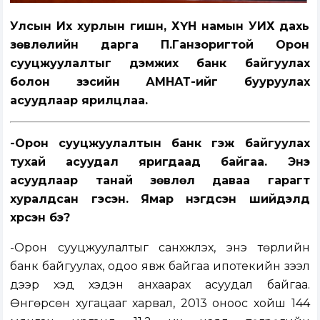
Улсын Их хурлын гишүүн, ХҮН намын УИХ дахь
зөвлөлийн дарга П.Ганзоригтой Орон
сууцжуулалтыг дэмжих банк байгуулах
болон зэсийн АМНАТ-ийг бууруулах
асуудлаар ярилцлаа.
-Орон сууцжуулалтын банк гэж байгуулах
тухай асуудал яригдаад байгаа. Энэ
асуудлаар танай зөвлөл даваа гарагт
хуралдсан гэсэн. Ямар нэгдсэн шийдэлд
хүрсэн бэ?
-Орон сууцжуулалтыг санхүүжүүлэх, энэ төрлийн
банк байгуулах, одоо явж байгаа ипотекийн зээл
дээр хэд хэдэн анхаарах асуудал байгаа.
Өнгөрсөн хугацааг харвал, 2013 оноос хойш 144