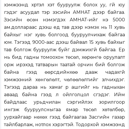
хэмжээнд хүртэл хэт бууруулж болох уу, үгүй юу
гэдэг асуудал тэр зэсийн АМНАТ дээр байгаа.
Зэсийн өсөн нэмэгдэх АМНАТ-ийг үнэ 5000
ам.доллараас дээш үед тав дээр нэмэх нь 11 хувь
байхыг нэг хувь болгоод бууруулчихаж байгаа
юм. Тэгээд 9000-аас дээш байвал 15 хувь байхыг
тав болгож бууруулж буйг дэмжихгүй байгаа. Ер
нь бид гадны томоохон төсөл, хөрөнгө оруулалт
орж ирэхэд татварын таатай орчин бий болгож
байна гээд өөрсдийнхөө дааж чадахгүй
хэмжээний хөнгөлөлт, чөлөөлөлтийг үзүүлчихдэг.
Тэгээд дараа нь хамаг үр ашгийг нь гадныхан
аваад байна гээд үл ойлголцол үүсгэдэг. Ийм
байдлаас урьдчилан сэргийлэх зорилгоор
ингэж бууруулсныгаа ямар төсөл хөтөлбөр,
уурхайгаар нөхөх гээд байгаагаа Засгийн газар
тайлбарлаж, нотлох хэрэгтэй. Тодорхой хэмжээнд