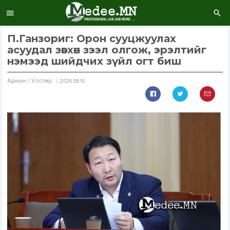
П.Ганзориг: Орон сууцжуулах
асуудал зөвхөн зээл олгож, эрэлтийг
нэмээд шийдчих зүйл огт биш
Aдмин / Улстөр
2026.06.10