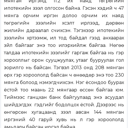
мянган иргэнд 11.2 их наяд төгрөгийн
ипотекийн зээл олгосон байна. Гэсэн хэдий ч 47
мянга орчим иргэн долоо орчим их наяд
төгрөгийн зээлийн хүсэлт ирүүлээд, дөрвөн
жилийн дараалал үүсчихсэн. Тэгэхээр ипотекийн
зээлийн хүртээмж, ил тод байдал гээд анхаарах
зүйл байгааг энэ тоо илэрхийлж байгаа. Нөгөө
талдаа ипотекийн зээлийг гаргаж байгаа нь гэр
хорооллыг орон сууцжуулах, утааг бууруулах гол
зорилго нь байсан. Тэгвэл 2013 онд 208 мянган
өрх гэр хороололд байсан ч өнөөдөр энэ тоо 230
мянга болоод нэмэгдчихсэн. Нэг ёсондоо буурах
ёстой тоо маань 22 мянгаар өссөн байгаа юм.
Тиймээс ганцхан банк байгуулаад энэ асуудал
шийдэгдэх үү гэдгийг бодолцох ёстой. Дээрээс нь
өнгөрсөн хугацаанд зээл авсан 144 мянган
иргэний 40 гаруй хувь нь л гэр хороололд
амьдарч байсан иргэд байна.