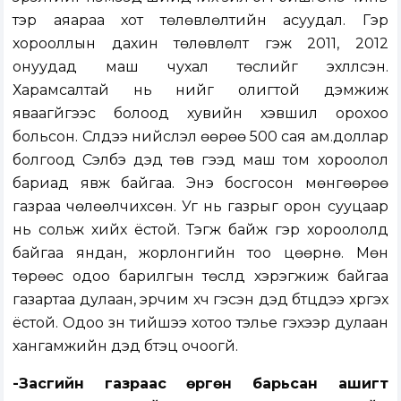
тэр аяараа хот төлөвлөлтийн асуудал. Гэр
хорооллын дахин төлөвлөлт гэж 2011, 2012
онуудад маш чухал төслийг эхлүүлсэн.
Харамсалтай нь үүнийг олигтой дэмжиж
яваагүйгээс болоод хувийн хэвшил орохоо
больсон. Сүүлдээ нийслэл өөрөө 500 сая ам.доллар
болгоод Сэлбэ дэд төв гээд маш том хороолол
бариад явж байгаа. Энэ босгосон мөнгөөрөө
газраа чөлөөлчихсөн. Уг нь газрыг орон сууцаар
нь сольж хийх ёстой. Тэгж байж гэр хороололд
байгаа яндан, жорлонгийн тоо цөөрнө. Мөн
төрөөс одоо барилгын төслүүд хэрэгжиж байгаа
газартаа дулаан, эрчим хүч гэсэн дэд бүтцүүдээ хүргэх
ёстой. Одоо зүүн тийшээ хотоо тэлье гэхээр дулаан
хангамжийн дэд бүтэц очоогүй.
-Засгийн газраас өргөн барьсан ашигт