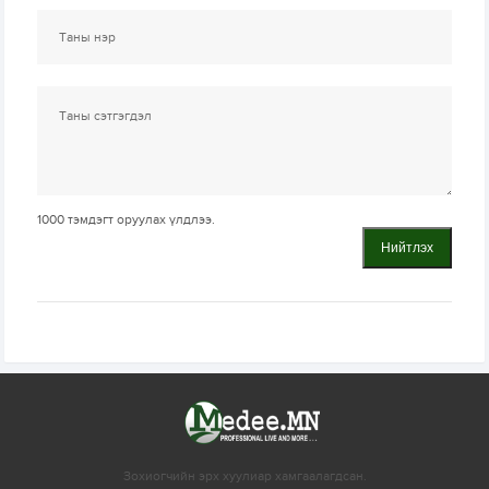
1000
тэмдэгт оруулах үлдлээ.
Нийтлэх
Зохиогчийн эрх хуулиар хамгаалагдсан.