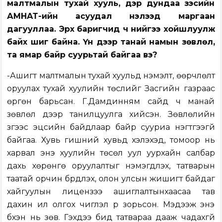
малтмалын тухай хууль, дэр дундаа зэсийн
АМНАТ-ийн асуудал нэлээд маргаан
дагууллаа. Эрх баригчид ч үүнийгээ хойшлуулж
байх шиг байна. Үүн дээр танай намын зөвлөл,
та ямар байр суурьтай байгаа вэ?
-Ашигт малтмалын тухай хуульд нэмэлт, өөрчлөлт
оруулах тухай хуулийн төслийг Засгийн газраас
өргөн барьсан. Г.Дамдинням сайд ч манай
зөвлөл дээр танилцуулга хийсэн. Зөвлөлийн
зүгээс эцсийн байдлаар байр сууриа нэгтгээгүй
байгаа. Хувь гишүүний хувьд хэлэхэд, томоор нь
харвал энэ хуулийн төсөл уул уурхайн салбар
дахь хөрөнгө оруулалтыг нэмэгдүүлэх, татварын
таатай орчин бүрдүүлэх, олон улсын жишигт байдаг
хайгуулын лицензээ ашиглалтынхаасаа тав
дахин илүү олгох чиглэл рүү зорьсон. Мэдээж энэ
бүхэн нь зөв. Гэхдээ бид татвараа дааж чадахгүй