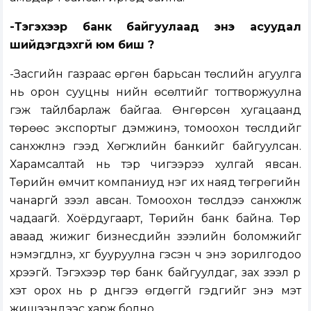
-Тэгэхээр банк байгуулаад энэ асуудал
шийдэгдэхгүй юм биш үү?
-Засгийн газраас өргөн барьсан төслийн агуулга
нь орон сууцны үнийн өсөлтийг тогтворжуулна
гэж тайлбарлаж байгаа. Өнгөрсөн хугацаанд
төрөөс экспортыг дэмжинэ, томоохон төслүүдийг
санхүүжүүлнэ гээд Хөгжлийн банкийг байгуулсан.
Харамсалтай нь тэр чигээрээ хулгай явсан.
Төрийн өмчит компаниуд нэг их наяд төгрөгийн
чанаргүй зээл авсан. Томоохон төслүүдээ санхүүжүүлж
чадаагүй. Хоёрдугаарт, Төрийн банк байна. Төр
аваад жижиг бизнесүүдийн зээлийн боломжийг
нэмэгдүүлнэ, хүүг бууруулна гэсэн ч энэ зорилгодоо
хүрээгүй. Тэгэхээр төр банк байгуулдаг, зах зээл рүү
хэт орох нь үр дүнгээ өгдөггүй гэдгийг энэ мэт
жишээнүүдээс харж болно.