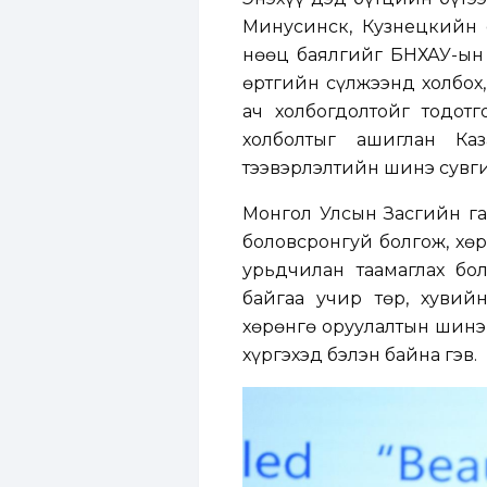
Минусинск, Кузнецкийн 
нөөц баялгийг БНХАУ-ын
өртгийн сүлжээнд холбох,
ач холбогдолтойг тодот
холболтыг ашиглан Каз
тээвэрлэлтийн шинэ сувги
Монгол Улсын Засгийн га
боловсронгуй болгож, хөр
урьдчилан таамаглах бо
байгаа учир төр, хувий
хөрөнгө оруулалтын шинэ
хүргэхэд бэлэн байна гэв.