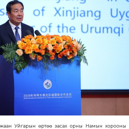
жаан Уйгарын Өөртөө засах орны Намын хорооны