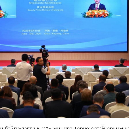
н байгуулалт нь ОХУ-ын Тува, Горно-Алтай орчмын 