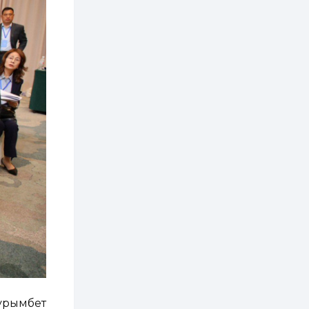
2 өдөр
0
0
АНУ 50 гаруй улсын
иргэдэд хамаарах
визийн барьцаа
төлбөрийг 20 мянган
ам.доллар болгон
нэмэгдүүлжээ
2 өдөр
1
0
Д.Батлут: “Зэв”
сумны үйлдвэрийг
ашиглалтад оруулж,
гурван нэр төрлийг
үйлдвэрлэн
дотоодын...
2 өдөр
3
1
Согтуугаар тээврийн
хэрэгсэл жолоодож
явсан 71 этгээдийг
илрүүлжээ
3 өдөр
0
0
Хэлэлцээ даваа
гарагт болно гэж
Д.Трамп мэдэгджээ
3 өдөр
1
0
урымбет