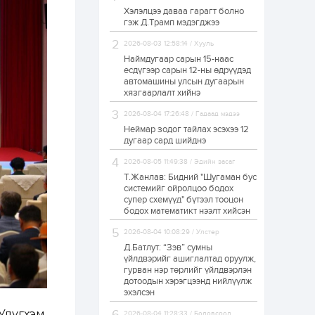
Хэлэлцээ даваа гарагт болно
ЗГ: Автобензин,
гэж Д.Трамп мэдэгджээ
дизель түлшний
онцгой албан
татварыг тэглэлээ
2026-08-03 12:58:14 / Хууль
Наймдугаар сарын 15-наас
есдүгээр сарын 12-ны өдрүүдэд
1 өдөр
2
0
автомашины улсын дугаарын
З.Мэндсайхан:
хязгаарлалт хийнэ
Хүнсний нөөцийг
бэлтгэх агуулах,
2026-08-04 17:26:48 / Гадаад мэдээ
зоорь бэлтгэх ААН-
үүдэд хөнгөлөлттэй
Неймар зодог тайлах эсэхээ 12
зээл олгоно
дугаар сард шийднэ
1 өдөр
1
0
2026-08-05 11:49:38 / Эдийн засаг
Европ дахь
монголчуудын
Т.Жанлав: Бидний "Шугаман бус
соёлын наадам
системийг ойролцоо бодох
боллоо
супер схемүүд" бүтээл тооцон
бодох математикт нээлт хийсэн
1 өдөр
2
0
2026-08-04 10:08:29 / Улстөр
Өнгөрсөн сард
Д.Батлут: “Зэв” сумны
1,439.2 кг үнэт
металл худалдан
үйлдвэрийг ашиглалтад оруулж,
авчээ
гурван нэр төрлийг үйлдвэрлэн
дотоодын хэрэгцээнд нийлүүлж
эхэлсэн
1 өдөр
0
0
Б.Найдалаа: Энэ
Улугхэм,
2026-08-04 11:28:33 / Боловсрол