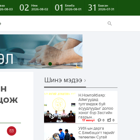
02
01
31
ваа
Ням
Бямба
Баасан
26-08-03
2026-08-02
2026-08-01
2026-07-31
э
Шинэ мэдээ
ын
Н.Номтойбаяр:
лцож
Аймгуудад
тулгамдаж буй
асуудлуудыг долоо
хоног бүр Засгийн
газрын...
17 минут
0
0
УИХ-ын дарга
С.Бямбацогт төрийг
төлөөлөн Сутай