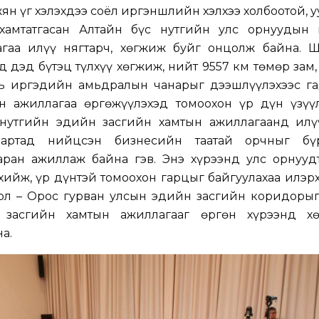
н үг хэлэхдээ соёл иргэншлийн хэлхээ холбоотой, у
а хамтатгасан Алтайн бүс нутгийн улс орнуудын 
агаа илүү нягтарч, хөгжиж буйг онцолж байна. 
д дэд бүтэц түлхүү хөгжиж, нийт 9557 км төмөр зам,
нь иргэдийн амьдралын чанарыг дээшлүүлэхээс га
ын ажиллагаа өргөжүүлэхэд томоохон үр дүн үзүү
 нутгийн эдийн засгийн хамтын ажиллагаанд илү
дартад нийцсэн бизнесийн таатай орчныг бү
аран ажиллаж байна гэв. Энэ хүрээнд улс орнууд
хийж, үр дүнтэй томоохон гарцыг байгуулахаа илэр
гол – Орос гурван улсын эдийн засгийн коридорыг
 засгийн хамтын ажиллагааг өргөн хүрээнд хө
а.