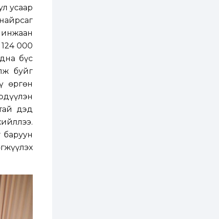
зохицуулалт хийнэ
ул усаар
2 өдөр
0
0
найрсаг
Б.Идэржавхлан:
Шинжаан
Математик бол
амьдралд тулгарах
 124 000
бүх арга ухааны
суурь ойлголт
дна бүс
2 өдөр
1
0
лж буйг
Бэлчээрийн 55 хувьд
ү өргөн
ургамлын ургалт
сайн байна
рдүүлэн
тай дэд
2 өдөр
0
0
хийллээ.
Наймдугаар сард
 баруун
олгох нийгмийн
халамжийн тэтгэвэр,
гжүүлэх
тэтгэмж, хөнгөлөлт,
тусламжийн хуваарь
2 өдөр
0
0
Наймдугаар сард
270 мянга гаруй
тонн шатахуун
импортлохоор
баталгаажуулжээ