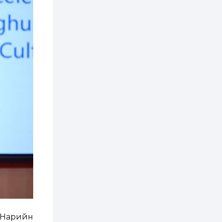
хэрэгжилт,
амлалтаас илүү
бодит үр дүн чухал
1 өдөр
0
0
Неймар зодог тайлах
эсэхээ 12 дугаар сард
шийднэ
1 өдөр
0
3
Нийслэлийн 30
дугаар сургуулийг 10
дугаар сарын 1-нд
ашиглалтад оруулна
1 өдөр
0
0
Морингийн давааны
замаас “Барилгын
хатуу хог хаягдал
дахин боловсруулах
үйлдвэр” хүртэлх 1.5...
2 өдөр
0
0
COP17 хурлын үеэр 5
дүүргийн 73
цэцэрлэг, 60
 Нарийн
сургуульд