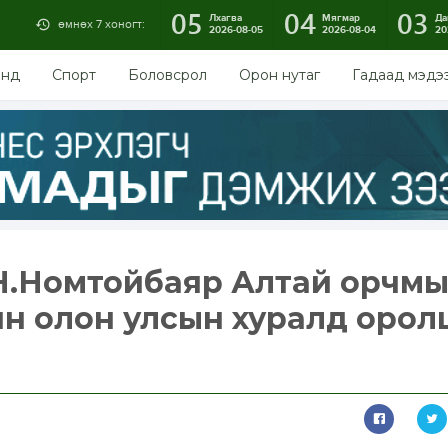
05
04
03
Лхагва
Мягмар
Да
өмнөх 7 хоногт:
2026-08-05
2026-08-04
20
энд
Спорт
Боловсрол
Орон нутаг
Гадаад мэдэ
Н.Номтойбаяр Алтай орчм
ийн олон улсын хуралд оро