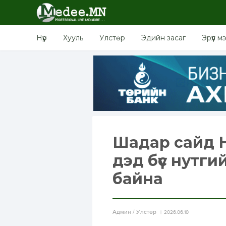
Нүүр
Хууль
Улстөр
Эдийн засаг
Эрүүл м
Шадар сайд 
дэд бүс нутг
байна
Aдмин / Улстөр
2026.06.10