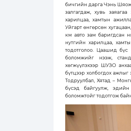
бичгийн дарга Чэнь Шяожя
залгагдаж, хувь заяага
харилцаа, хамтын ажилл
Уйгарт өнгөрсөн хугацаан
км авто зам баригдсан 
нутгийн харилцаа, хамт
тодотголоо. Цаашид бүс
боломжийг нээж, стан
хөгжүүлэхээр ШУӨЗО анха
бүтцээр холбогдох ажлыг 
Тодруулбал, Хятад – Мон
бүсэд байгуулж, эдийн
боломжтойг тодотгож байн