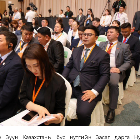
ын Зүүн Казахстаны бүс нутгийн Засаг дарга Н