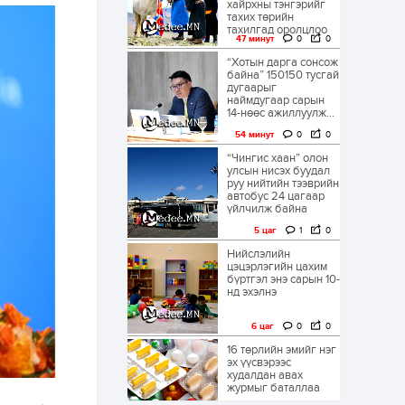
хайрхны тэнгэрийг
тахих төрийн
тахилгад оролцлоо
47 минут
0
0
“Хотын дарга сонсож
байна” 150150 тусгай
дугаарыг
наймдугаар сарын
14-нөөс ажиллуулж...
54 минут
0
0
“Чингис хаан” олон
улсын нисэх буудал
руу нийтийн тээврийн
автобус 24 цагаар
үйлчилж байна
5 цаг
1
0
Нийслэлийн
цэцэрлэгийн цахим
бүртгэл энэ сарын 10-
нд эхэлнэ
6 цаг
0
0
16 төрлийн эмийг нэг
эх үүсвэрээс
худалдан авах
журмыг баталлаа