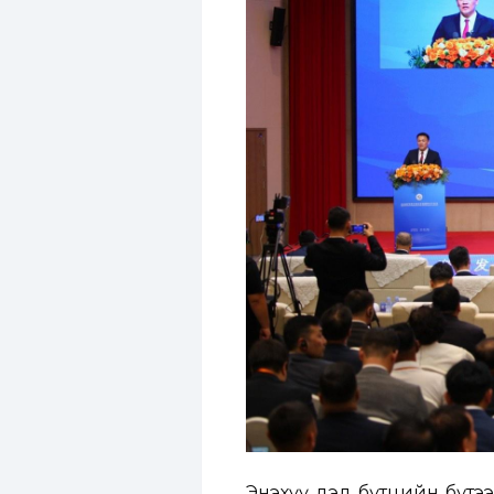
Энэхүү дэд бүтцийн бүтээ