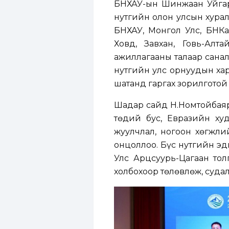
БНХАУ-ын Шинжаан Уйгары
нутгийн олон улсын хурал
БНХАУ, Монгол Улс, БНКа
Ховд, Завхан, Говь-Ал
ажиллагааны талаар санал
нутгийн улс орнуудын ха
шатанд гаргах зорилготой
Шадар сайд Н.Номтойбаяр 
төдий бус, Евразийн худ
жуулчлал, ногоон хөгжли
онцоллоо. Бүс нутгийн э
Улс Арцсуурь-Цагаан то
холбохоор төлөвлөж, судал