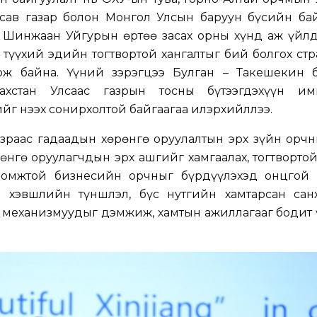
сав газар болон Монгол Улсын баруун бүсийн ба
 Шинжаан Уйгурын Өөртөө засах орны хүнд аж үйл
 түүхий эдийн тогтвортой хангалтыг бий болгох ст
гож байна. Үүний зэрэгцээ Булган – Такешекин 
ахстан Улсаас газрын тосны бүтээгдэхүүн имп
йг нээх сонирхолтой байгаагаа илэрхийллээ.
зраас гадаадын хөрөнгө оруулалтын эрх зүйн орчн
өнгө оруулагчдын эрх ашгийг хамгаалах, тогтворто
ломжтой бизнесийн орчныг бүрдүүлэхэд онцгой 
н хэвшлийн түншлэл, бүс нутгийн хамтарсан санх
 механизмуудыг дэмжиж, хамтын ажиллагааг бодит 