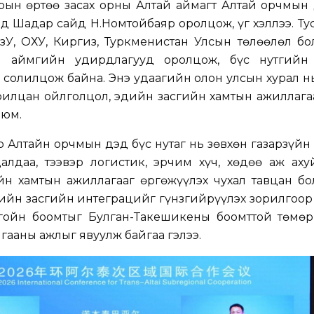
н Өөртөө засах орны Алтай аймагт Алтай орчмын 
д Шадар сайд Н.Номтойбаяр оролцож, үг хэллээ. Ту
зУ, ОХУ, Киргиз, Туркменистан Улсын төлөөлөл бо
тай аймгийн удирдлагууд оролцож, бүс нутгийн
 солилцож байна. Энэ удаагийн олон улсын хурал нь
рилцан ойлголцол, эдийн засгийн хамтын ажиллага
 юм.
Алтайн орчмын дэд бүс нутаг нь зөвхөн газарзүйн
алдаа, тээвэр логистик, эрчим хүч, хөдөө аж аху
йн хамтын ажиллагааг өргөжүүлэх чухал тавцан бо
дийн засгийн интеграцийг гүнзгийрүүлэх зорилгоо
лгойн боомтыг Булган-Такешикены боомттой төмөр
гааны ажлыг явуулж байгаа гэлээ.