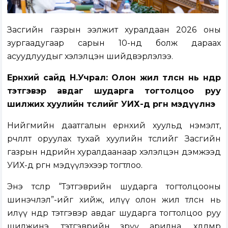
Засгийн газрын ээлжит хуралдаан 2026 оны
зургаадугаар сарын 10-нд болж дараах
асуудлуудыг хэлэлцэн шийдвэрлэлээ.
Ерөнхий сайд Н.Учрал: Олон жил төлсөн нь өндөр
тэтгэвэр авдаг шударга тогтолцоо руу
шилжих хуулийн төслийг УИХ-д өргөн мэдүүлнэ
Нийгмийн даатгалын ерөнхий хуульд нэмэлт,
өөрчлөлт оруулах тухай хуулийн төслийг Засгийн
газрын өнөөдрийн хуралдаанаар хэлэлцэн дэмжээд
УИХ-д өргөн мэдүүлэхээр тогтлоо.
Энэ төслөөр “Тэтгэврийн шударга тогтолцооны
шинэчлэл”-ийг хийж, илүү олон жил төлсөн нь
илүү өндөр тэтгэвэр авдаг шударга тогтолцоо руу
шилжинэ, тэтгэврийн зөрүү арилна, хөдөлмөр