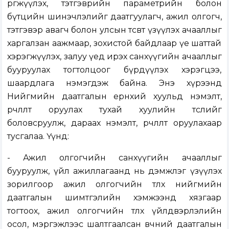
өргөжүүлэх, тэтгэврийн параметрийн болон
бүтцийн шинэчлэлийг даатгуулагч, ажил олгогч,
тэтгэвэр авагч болон улсын төсөвт үзүүлэх ачааллыг
харгалзан аажмаар, зохистой байдлаар үе шаттай
хэрэгжүүлэх, залуу үед ирэх санхүүгийн ачааллыг
бууруулах тогтолцоог бүрдүүлэх хэрэгцээ,
шаардлага нэмэгдэж байна. Энэ хүрээнд
Нийгмийн даатгалын ерөнхий хуульд нэмэлт,
өөрчлөлт оруулах тухай хуулийн төслийг
боловсруулж, дараах нэмэлт, өөрчлөлт оруулахаар
тусгалаа. Үүнд:
- Ажил олгогчийн санхүүгийн ачааллыг
бууруулж, үйл ажиллагаанд нь дэмжлэг үзүүлэх
зорилгоор ажил олгогчийн төлөх нийгмийн
даатгалын шимтгэлийн хэмжээнд хязгаар
тогтоох, ажил олгогчийн төлөх үйлдвэрлэлийн
осол, мэргэжлээс шалтгаалсан өвчний даатгалын