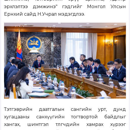
эрхлэлтээ дэмжинэ" гэдгийг Монгол Улсын
Ерөнхий сайд Н.Учрал мэдэгдлээ.
Тэтгэврийн даатгалын сангийн урт, дунд
хугацааны санхүүгийн тогтвортой байдлыг
хангах, шимтгэл төлөгчдийн хамрах хүрээг