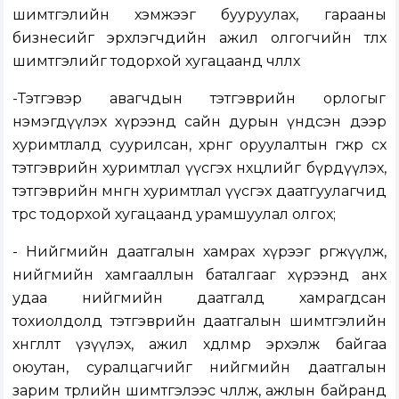
шимтгэлийн хэмжээг бууруулах, гарааны
бизнесийг эрхлэгчдийн ажил олгогчийн төлөх
шимтгэлийг тодорхой хугацаанд чөлөөлөх
-Тэтгэвэр авагчдын тэтгэврийн орлогыг
нэмэгдүүлэх хүрээнд сайн дурын үндсэн дээр
хуримтлалд суурилсан, хөрөнгө оруулалтын өгөөжөөр өсөх
тэтгэврийн хуримтлал үүсгэх нөхцөлийг бүрдүүлэх,
тэтгэврийн мөнгөн хуримтлал үүсгэх даатгуулагчид
төрөөс тодорхой хугацаанд урамшуулал олгох;
- Нийгмийн даатгалын хамрах хүрээг өргөжүүлж,
нийгмийн хамгааллын баталгааг хүрээнд анх
удаа нийгмийн даатгалд хамрагдсан
тохиолдолд тэтгэврийн даатгалын шимтгэлийн
хөнгөлөлт үзүүлэх, ажил хөдөлмөр эрхэлж байгаа
оюутан, суралцагчийг нийгмийн даатгалын
зарим төрлийн шимтгэлээс чөлөөлж, ажлын байранд