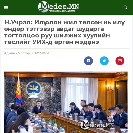
Н.Учрал: Илүү олон жил төлсөн нь илүү
өндөр тэтгэвэр авдаг шударга
тогтолцоо руу шилжих хуулийн
төслийг УИХ-д өргөн мэдүүлнэ
Aдмин / Улстөр
2026.06.10