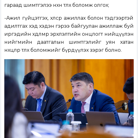
гараад шимтгэлээ нөхөн төлөх боломж олгох;
-Ажил гүйцэтгэх, хөлсөөр ажиллах болон тэдгээртэй
адилтгах хэд хэдэн гэрээ байгуулан ажиллаж буй
иргэдийн хөдөлмөр эрхлэлтийн онцлогт нийцүүлэн
нийгмийн даатгалын шимтгэлийг уян хатан
нөхцөлөөр төлөх боломжийг бүрдүүлэх зэрэг болно.