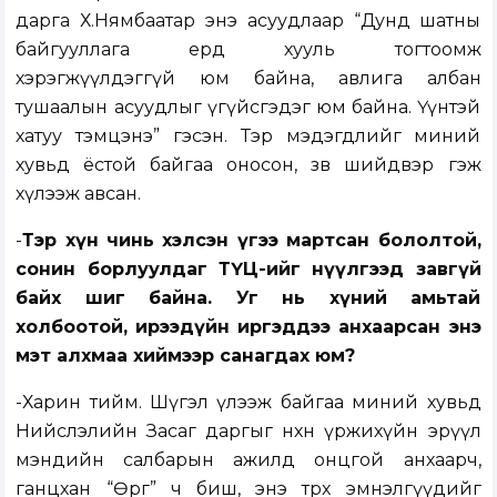
дарга Х.Нямбаатар энэ асуудлаар “Дунд шатны
байгууллага ердөө хууль тогтоомж
хэрэгжүүлдэггүй юм байна, авлига албан
тушаалын асуудлыг үгүйсгэдэг юм байна. Үүнтэй
хатуу тэмцэнэ” гэсэн. Тэр мэдэгдлийг миний
хувьд ёстой байгаа оносон, зөв шийдвэр гэж
хүлээж авсан.
-
Тэр хүн чинь хэлсэн үгээ мартсан бололтой,
сонин борлуулдаг ТҮЦ-ийг нүүлгээд завгүй
байх шиг байна. Уг нь хүний амьтай
холбоотой, ирээдүйн иргэддээ анхаарсан энэ
мэт алхмаа хиймээр санагдах юм?
-Харин тийм. Шүгэл үлээж байгаа миний хувьд
Нийслэлийн Засаг даргыг нөхөн үржихүйн эрүүл
мэндийн салбарын ажилд онцгой анхаарч,
ганцхан “Өргөө” ч биш, энэ төрөх эмнэлгүүдийг