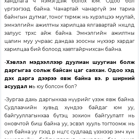
хандлага ч нэмэгдэж болох юм. Одоо бол
үргээгээд байна. Чанартай чанаргүй эм тариа
байнгын дутмаг, тоног төхөөрмж нь хүрэлцээ муутай,
эмнэлгийн ажилтны харилцаа ялгавартай нөхцөлд
залуус төрөхөөс айж байна. Эмнэлгийн ажилтны
цалин муу учраас дандаа зоосны нүхээр хардаг
харилцаа бий болоод хавтгайрчихсан байна.
-
Хэвлэл мэдээллээр дуулиан шуугиан болж
даргыгаа сольж байсан цаг саяхан. Одоо хэд
дэх дарга дээрээ явж байна вэ. Өр ширний
асуудал н
ь юу болсон бол?
-Зургаа дахь даргынхаа нүүрийг үзэж явж байна.
Судлаачийн хувьд хүндээ байдаг юм уу,
байгууллагынхаа бүтэц зохион байгуулалт нь
оновчтой биш байна уу, эсвэл хууль тогтоомж нь
сул байна уу гээд өөр өнцгөөс судлаад үзэхээр эмч хүн