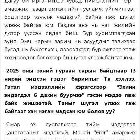
дагуу би иргэнийхээ хувьд нийслэлийн “Өргөө”
амаржих газарт эмнэлгийн тусламж үйлчилгээг
бодитоор үзүүлж чадахгүй байна гэж шүгэл
үлээж байгаа юм. Гэхдээ энэ нь нэг жилийн
дотор үүссэн явдал биш. Бүр хуримтлагдсан
зүйл. Эмч нарын зарим нь асуудлыг тавихаар
бусад нь бүүрэлхэж, дээрэлхээд бүр ажлаас халж
хохироодог болохоор би шүгэл үлээж байгаа юм.
-
2025 оны эхний гурван сарын байдлаар 13
нярай эндсэн гэдэг баримтыг Та хэллээ.
Гэтэл мэдээллийн хэрэгслээр “Эхийн
эндэгдэл 6 дахин буурчээ” гэсэн мэдээ явж
байх жишээтэй. Таныг шүгэл үлээх гэж
байгааг хэн нэгэн мэдсэн юм болов уу?
-Ямар эх сурвалжаас тийм мэдээлэл
цацагдсаныг мэдэхгүй. Манай “Өргөө” амаржих