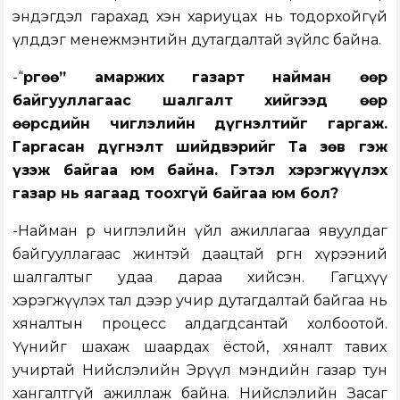
эндэгдэл гарахад хэн хариуцах нь тодорхойгүй
үлддэг менежмэнтийн дутагдалтай зүйлс байна.
-“
Өргөө” амаржих газарт найман өөр
байгууллагаас шалгалт хийгээд өөр
өөрсдийн чиглэлийн дүгнэлтийг гаргаж.
Гаргасан дүгнэлт шийдвэрийг Та зөв гэж
үзэж байгаа юм байна. Гэтэл хэрэгжүүлэх
газар нь яагаад тоохгүй байгаа юм бол?
-Найман өөр чиглэлийн үйл ажиллагаа явуулдаг
байгууллагаас жинтэй даацтай өргөн хүрээний
шалгалтыг удаа дараа хийсэн. Гагцхүү
хэрэгжүүлэх тал дээр учир дутагдалтай байгаа нь
хяналтын процесс алдагдсантай холбоотой.
Үүнийг шахаж шаардах ёстой, хяналт тавих
учиртай Нийслэлийн Эрүүл мэндийн газар тун
хангалтгүй ажиллаж байна. Нийслэлийн Засаг