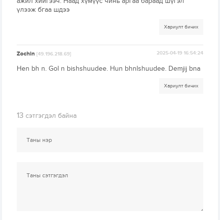
ажил хийгээч. Наад хүмүүс чинь аргаа бараад шүгэл
үлээж бгаа шдээ
Хариулт бичих
Zochin
2025-04-19 16:54:24
[49.196.218.69]
Hen bh n. Gol n bishshuudee. Hun bhnlshuudee. Demjij bna
Хариулт бичих
13
сэтгэгдэл байна