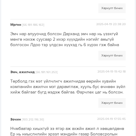
Хариулт бичих
Мргнн
2025-04-19 23:38:20
[66.181.186.163]
Эмч нар алууочид болсон Дарханд эмч нар нь үзэхгүй
мөнгө нэхэж суусаар 2 ихэр хүүхдийн нэгийг амьгүй
болгосон Лдоо тэр үлдсэн хүүхэд гь 6 хүрэх гэж байна
Хариулт бичих
Эмч, ажилчид
2025-04-19 19:42:18
[66.181.161.253]
Төрболд гэх мэт үйлчлнгч ажилчидаа өөрийн хувийн
компанийн ажилчн мэт дарамтлаж, хууль бус өчнөөн зүйл
хийж байгааг бүгд мэдэж байгаа. Өарчлөх цаг нь болсон.
Хариулт бичих
Зочин
2025-04-19 17:55:45
[103.212.116.30]
Нчмбаатар хиыхгүй ээ ятэр аж ахжйн ажил л хөөцөлдөнө
Ер нь ниыслнлийн эрззл мэндийн газар Боловсролын