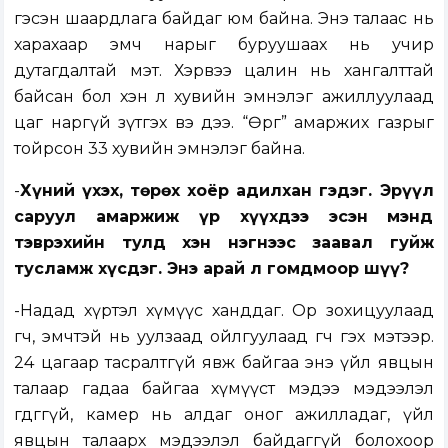
гэсэн шаардлага байдаг юм байна. Энэ талаас нь
харахаар эмч нарыг буруушаах нь учир
дутагдалтай мэт. Хэрвээ цалин нь хангалттай
байсан бол хэн л хувийн эмнэлэг ажиллуулаад
цаг наргүй зүтгэх вэ дээ. “Өргөө” амаржих газрыг
тойрсон 33 хувийн эмнэлэг байна.
-
Хүний үхэх, төрөх хоёр адилхан гэдэг. Эрүүл
саруул амаржиж үр хүүхдээ эсэн мэнд
тэврэхийн тулд хэн нэгнээс заавал гуйж
тусламж хүсдэг. Энэ арай л гомдмоор шүү?
-Надад хүртэл хүмүүс ханддаг. Ор зохицуулаад
өгөөч, эмчтэй нь уулзаад ойлгуулаад өгөөч гэх мэтээр.
24 цагаар тасралтгүй явж байгаа энэ үйл явцын
талаар гадаа байгаа хүмүүст мэдээ мэдээлэл
өгдөггүй, камер нь алдаг оног ажилладаг, үйл
явцын талаарх мэдээлэл байдаггүй болохоор