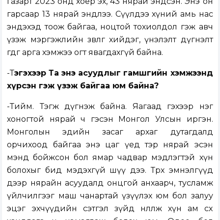
газарт 2023 онд хоёр эх, 43 нярай эндсэн. Энэ он
гарсаар 13 нярай эндлээ. Сүүлдээ хүний амь нас
эндэхэд тоож байгаа, ноцтой тохиолдол гэж авч
үзэж мэргэжлийн зөвлөгөө хийдэг, үнэлэлт дүгнэлт
өгдөг арга хэмжээ огт явагдахгүй байна.
-Т
эгэхээр Та энэ асуудлыг гамшгийн хэмжээнд
хүрсэн гэж үзэж байгаа юм байна?
-Тийм. Тэгж дүгнэж байна. Яагаад гэхээр нэг
хоногтой нярай ч гэсэн Монгол Улсын иргэн.
Монголын эдийн засаг архаг дутагдалд
орчихоод байгаа энэ цаг үед тэр нярай эсэн
мэнд бойжсон бол ямар чадвар мэдлэгтэй хүн
болохыг бид мэдэхгүй шүү дээ. Төрөх эмнэлгүүд
дээр нярайн асуудалд онцгой анхаарч, тусламж
үйлчилгээг маш чанартай үзүүлэх юм бол залуу
эцэг эхчүүдийн сэтгэл зүйд нөлөөлж хүн ам өсөх