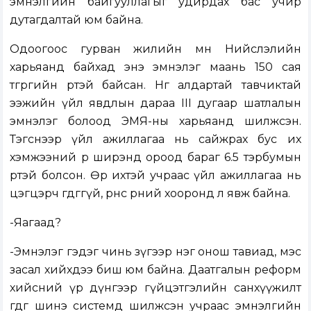
эмнэлгийн байгууллагыг удирдах бас учир
дутагдалтай юм байна.
Одоогоос гурван жилийн өмнө Нийслэлийн
харьяанд байхад энэ эмнэлэг маань 150 сая
төгрөгийн өртэй байсан. Нөгөө алдартай тавчиктай
ээжийн үйл явдлын дараа III дугаар шатлалын
эмнэлэг болоод ЭМЯ-ны харьяанд шилжсэн.
Тэгснээр үйл ажиллагаа нь сайжрах бус их
хэмжээний өр ширэнд ороод бараг 6.5 тэрбумын
өртэй болсон. Өр ихтэй учраас үйл ажиллагаа нь
цэгцэрч өгдөггүй, өрнөөс өрний хооронд л явж байна.
-Яагаад?
-Эмнэлэг гэдэг чинь зүгээр нэг онош тавиад, мэс
засал хийхдээ биш юм байна. Даатгалын реформ
хийсний үр дүнгээр гүйцэтгэлийн санхүүжилт
өгдөг шинэ системд шилжсэн учраас эмнэлгийн