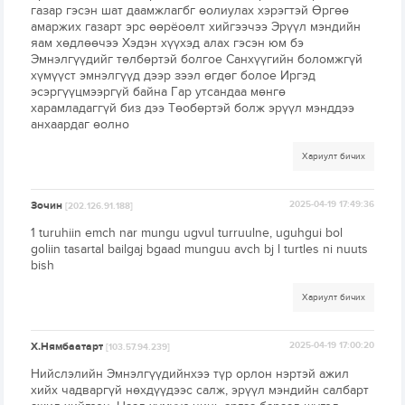
газар гэсэн шат даамжлагбг өолиулах хэрэгтэй Өргөө
амаржих газарт эрс өөрёоөлт хийгээчээ Эрүүл мэндийн
яам хөдлөөчээ Хэдэн хүүхэд алах гэсэн юм бэ
Эмнэлгүүдийг төлбөртэй болгое Санхүүгийн боломжгүй
хүмүүст эмнэлгүүд дээр зээл өгдөг болое Иргэд
эсэргүүцмээргүй байна Гар утсандаа мөнгө
харамладаггүй биз дээ Төобөртэй болж эрүүл мэнддээ
анхаардаг өолно
Хариулт бичих
Зочин
2025-04-19 17:49:36
[202.126.91.188]
1 turuhiin emch nar mungu ugvul turruulne, uguhgui bol
goliin tasartal bailgaj bgaad munguu avch bj l turtles ni nuuts
bish
Хариулт бичих
Х.Нямбаатарт
2025-04-19 17:00:20
[103.57.94.239]
Нийслэлийн Эмнэлгүүдийнхээ түр орлон нэртэй ажил
хийх чадваргүй нөхдүүдээс салж, эрүүл мэндийн салбарт