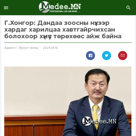
Г.Хонгор: Дандаа зоосны нүхээр
хардаг харилцаа хавтгайрчихсан
болохоор хүмүүс төрөхөөс айж байна
Aдмин / Эрүүл мэнд
2025.04.19