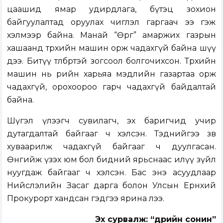
цаашид ямар удирдлага, бүтэц зохион
байгуулалтад оруулах чиглэл гаргаач ээ гэж
хэлмээр байна. Манай “Өргөө” амаржих газрын
хашаанд төрөхийн машин орж чадахгүй байна шүү
дээ. Битүү төлбөртэй зогсоол болгочихсон. Төрөхийн
машин нь өөрийн харьяа мэдлийн газартаа орж
чадахгүй, орохоороо гарч чадахгүй байдалтай
байна.
Шүгэл үлээгч сувилагч, эх баригчид учир
дутагдалтай байгааг ч хэлсэн. Тэднийгээ зөв
хуваарилж чадахгүй байгааг ч дуулгасан.
Өнгийж үзэх юм бол бидний ярьснаас илүү зүйл
нуугдаж байгааг ч хэлсэн. Бас энэ асуудлаар
Нийслэлийн Засаг дарга болон Улсын Ерөнхий
Прокурорт хандсан гэдгээ ярина лээ.
Эх сурвалж: “Өдрийн сонин”