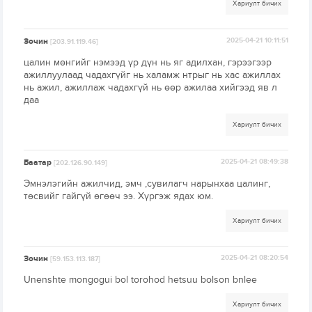
Хариулт бичих
Зочин
2025-04-21 10:11:51
[203.91.119.46]
цалин мөнгийг нэмээд үр дүн нь яг адилхан, гэрээгээр
ажиллуулаад чадахгүйг нь халамж нтрыг нь хас ажиллах
нь ажил, ажиллаж чадахгүй нь өөр ажилаа хийгээд яв л
даа
Хариулт бичих
Баатар
2025-04-21 08:49:38
[202.126.90.149]
Эмнэлэгийн ажилчид, эмч ,сувилагч нарынхаа цалинг,
төсвийг гайгүй өгөөч ээ. Хүргэж ядах юм.
Хариулт бичих
Зочин
2025-04-21 08:20:54
[59.153.113.187]
Unenshte mongogui bol torohod hetsuu bolson bnlee
Хариулт бичих