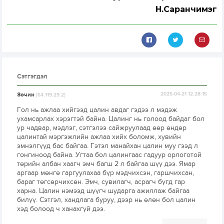
Н.Саранчимэг
Сэтгэгдэл
Зочин
2025-04-21 12:28:15
[64.119.29.2]
Гол нь ажлаа хийгээд цалин авдаг гэдээ л мэдэж
ухамсарлах хэрэгтэй байна. Цалинг нь голоод байдаг бол
ур чадвар, мэдлэг, сэтгэлээ сайжруулаад өөр өндөр
цалинтай мэргэжлийн ажлаа хийх боломж, хувийн
эмнэлгүүд бас байгаа. Гэтэл манайхан цалин муу гээд л
гонгиноод байна. Угтаа бол цалингаас гадуур орлоготой
төрийн албан хаагч эмч багш 2 л байгаа шүү дээ. Ямар
аргаар мөнгө гаргуулахаа бүр мэдчихсэн, гаршчихсан,
бараг төгсөрчихсөн. Эмч, сувилагч, асрагч бүгд гар
харна. Цалин нэмээд шүүгч шударга ажиллаж байгаа
билүү. Сэтгэл, хандлага буруу, дээр нь өлөн бол цалин
хэд болоод ч ханахгүй дээ.