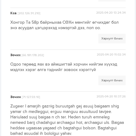
Kca
2025-04-20 13:24:34
[202.126.91.210]
Хонгор Та 58р байрныхаа СӨХн мөнгийг өгчихдөг бол
энэ асуудал цэгцэрэхэд нэмэртэй дээ, поп оо.
Хариулт бичих
Зочих
2025-04-20 11:02:34
[66.181.178.202]
Одоо төрөөд яах вэ аймшигтай хорчин нийгэм хүүхэд
мэдлэх хэрэг алга тэднийг зовоох хэрэггүй
Хариулт бичих
Зочин
2025-04-20 10:37:26
[71.127.59.10]
Zugeer l amarjih gazriig buruutgah gej asuuj baigaam shig
yamar ch medleggui, erguu manguu asuultuud tavijee.
Hariulaad suuj baigaa n ch ter. Heden turuh emneleg
nemeed barij chadahgui archaagui hot, archaagui uls. Baigaa
heddee ugaasaa yagaad ch bagtahgui bolson. Bagtahgui
baihad asuudal ih bololgui yahav.