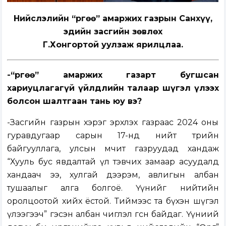
Нийслэлийн “Өргөө” амаржих газрын Санхүү,
эдийн засгийн зөвлөх
Г.Хонгортой уулзаж ярилцлаа.
-“Өргөө” амаржих газарт бугшсан
хариуцлагагүй үйлдлийн талаар шүгэл үлээх
болсон шалтгаан тань юу вэ?
-Засгийн газрын хэрэг эрхлэх газраас 2024 оны
гуравдугаар сарын 17-нд нийт төрийн
байгууллага, улсын өмчит газруудад хандаж
“Хууль бус явдалтай үл тэвчих замаар асуудалд
хандаач ээ, хулгай дээрэм, авлигын албан
тушаалыг алга болгоё. Үүнийг нийтийн
оролцоотой хийх ёстой. Тиймээс та бүхэн шүгэл
үлээгээч” гэсэн албан чиглэл өгсөн байдаг. Үүниий