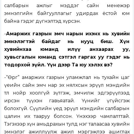
салбарын ажлыг мэддэг сайн менежэр
эмнэлгийн байгууллагыг удирдах ёстой юм
байна гэдэг дүгнэлтэд хүрсэн.
-
Амаржих газрын эмч нарын ихэнх нь хувийн
эмнэлэгтэй байдаг нь нууц биш. Хүн
хувийнхаа юманд илүү анхаарах уу,
хувьсгалын юманд сэтгэл гаргах уу гэдэг нь
тодорхой зүйл. Үүн дээр Та юу хэлэх вэ?
-“Өргөө” амаржих газрын уламжлал нь тухайн цаг
үеийн сайн эмч нар эх нялхсын эрүүл мэндийн
төлөө нойр хоолгүй зүтгэж, эмчилж эдгэрүүлээд
ирсэн түүхэн гавьяатай. Үүнийг үгүйсгэж
болохгүй. Сүүлийн үед эрүүл мэндийн салбарын
цалин их тааруу болсон. Үнэхээр чамлалттай.
Тэгэхээр хүн амьдрахын тулд нэг талаасаа хувийн
эмнэлэг ажиллуулж ажил мэргэжлээ ашиглах