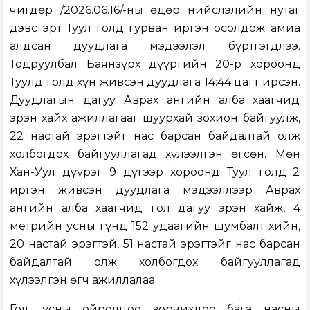
Өчигдөр /2026.06.16/-ны өдөр нийслэлийн нутаг
дэвсгэрт Туул голд гурван иргэн осолдож амиа
алдсан дуудлага мэдээлэл бүртгэгдлээ.
Тодруулбал Баянзүрх дүүргийн 20-р хороонд
Туулд голд хүн живсэн дуудлага 14:44 цагт ирсэн.
Дуудлагын дагуу Аврах ангийн алба хаагчид
эрэн хайх ажиллагааг шуурхай зохион байгуулж,
22 настай эрэгтэйг нас барсан байдалтай олж
холбогдох байгууллагад хүлээлгэн өгсөн. Мөн
Хан-Уул дүүрэг 9 дүгээр хороонд Туул голд 2
иргэн живсэн дуудлага мэдээллээр Аврах
ангийн алба хаагчид гол дагуу эрэн хайж, 4
метрийн усны гүнд 152 удаагийн шумбалт хийн,
20 настай эрэгтэй, 51 настай эрэгтэйг нас барсан
байдалтай олж холбогдох байгууллагад
хүлээлгэн өгч ажиллалаа.
Гол, усны ойролцоо зорчихдоо бага насны