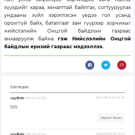
хүүхдийг хараа, хяналттай байлгах, согтууруулах
ундааны зүйл хэрэглэсэн үедээ гол усанд
орохггүй байх, баталгаат зам гүүрээр зорчихыг
нийслэлийн Онцгой байдлын газраас
анхааруулж байна
гэж Нийслэлийн Онцгой
байдлын ерөнхий газраас мэдээллээ.
Сэтгэгдэл
xsjyBldb
2026-06-19 09:32:36
[198.251.72.92]
555
Хариулт бичих
xsjyBldb
2026-06-19 09:32:31
[198.251.72.92]