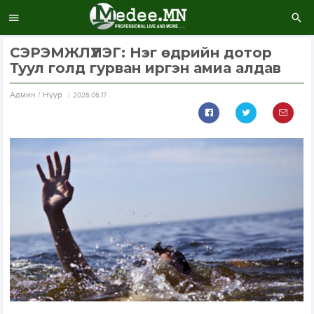
СЭРЭМЖЛҮҮЛЭГ: Нэг өдрийн дотор
Туул голд гурван иргэн амиа алдав
Aдмин / Нүүр
2026.06.17