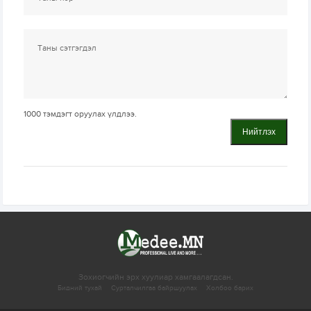
1000
тэмдэгт оруулах үлдлээ.
Нийтлэх
Зохиогчийн эрх хуулиар хамгаалагдсан.
Бидний тухай
Сурталчилгаа байршуулах
Холбоо барих