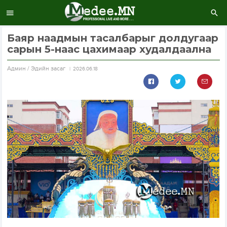
Баяр наадмын тасалбарыг долдугаар
сарын 5-наас цахимаар худалдаална
Aдмин / Эдийн засаг
2026.06.18