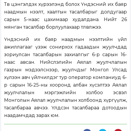
Төв цэнгэлдэх хүрээлэнд болох Үндэсний их баяр
наадмын нээлт, хаалтын тасалбарыг долдугаар
сарын 5-наас цахимаар худалдана. Нийт 26
мянган тасалбар борлуулахаар төлөвлөжээ.
Үндэсний их баяр наадмын нээлтийн үйл
ажиллагааг үзэж сонирхох гадаадын жуулчдад
зориулсан тасалбарын захиалгыг 6-р сарын 16-
наас авсан. Нийслэлийн Аялал жуулчлалын
газрын мэдээлснээр, жуулчдыг Монгол Улсад
хүлээн авч үйлчилдэг тур оператор компаниуд 6-
р сарын 16-25-ны хооронд албан хүсэлтээ Аялал
жуулчлалын мэргэжлийн холбоо эсвэл
Монголын Аялал жуулчлалын холбоонд хүргүүлж,
тасалбараа авчээ. Үлдсэн тасалбараа дотоодын
наадамчдад зарах юм.