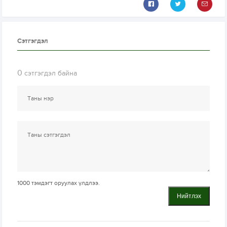
Сэтгэгдэл
0
сэтгэгдэл байна
1000
тэмдэгт оруулах үлдлээ.
Нийтлэх