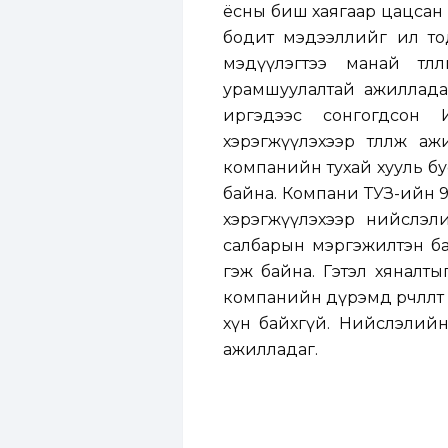
ёсны биш хаягаар цацсан 
бодит мэдээллийг ил тод 
мэдүүлэгтээ манай төлө
урамшуулалтай ажиллада
иргэдээс сонгогдсон И
хэрэгжүүлэхээр төлөөлж 
компанийн тухай хууль б
байна. Компани ТУЗ-ийн 9
хэрэгжүүлэхээр нийслэлийн
салбарын мэргэжилтэн байд
гэж байна. Гэтэл хяналты
компанийн дүрэмд өөрчлөл
хүн байхгүй. Нийслэлийн 
ажилладаг.