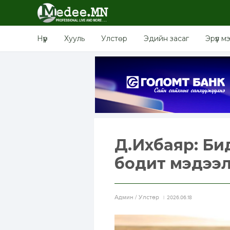
Нүүр
Хууль
Улстөр
Эдийн засаг
Эрүүл м
Д.Ихбаяр: Бид
бодит мэдээл
Aдмин / Улстөр
2026.06.18