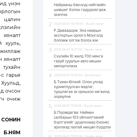
Бид үнэн
Найрааны бөхчүүд нийгмийн
Н.Номтойбаяр: Орон
шившиг болон гадуурхагдаж
нутаг хөгжихөд
 орлогын
эхэллээ
чөдөр болж буй
н цалин
хууль, эрхзүйн
орчныг шинэчилнэ
2026-08-07 09:45:04 / Эдийн засаг
слэлийн
Р.Даваадорж: Энэ намрын
3 цаг
0
0
 хяналт
экспортын орлого Монголд
“The Hu" хамтлагийн
боломж олгож болох юм
 хууль,
“WOLF TOTEM”
тоглолтын
2026-08-07 14:07:38 / Эдийн засаг
 ажиллаж
стратегийн түншээр
ХААН Банк
Сүүлийн 10 жилд 700 мянга
н хяналт
ажиллана
гаруй суудлын авто машин
3 цаг
0
0
импортолжээ
ь тухайн
Samsung Pay-д
өс гарья
Голомт банкны
2026-08-07 10:20:30 / Боловсрол
картаа амжилттай
Б.Түмэн-Өлзий: Олон улсад
 Хуульд,
холбосон харилцагч
хуримтлуулсан мэдлэг,
бүр бэлэгтэй
эд очсон
туршлагаа эх орныхоо хөгжилд
3 цаг
0
0
зориулна
өгч очиж
Волейбол
2026-08-07 13:10:09 / Эдийн засаг
сонирхогчид гэр бүл,
хүүхэд залуусын
Б.Пүрэвдагва: Найман
заавал үзэх олон
салбарын 103 үйлчилгээний
Н СОНИН
улсын тэмцээн
бүртгэлийг цуцалснаар бизнес
Монголд
эрхлэхэд таатай нөхцөл бүрдлээ
3 цаг
0
0
Б.НЯМ
Өнөөдөр нутгийн
2026-08-07 10:59:26 / Эдийн засаг