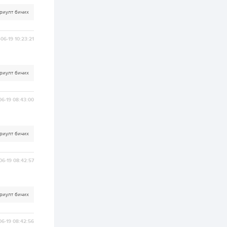
болон гадуурхагдаж
эхэллээ
риулт бичих
2 өдөр
2
0
06-19 10:23:21
Сүүлийн 10 жилд 700
мянга гаруй суудлын
авто машин
импортолжээ
риулт бичих
3 өдөр
0
0
Б.Пүрэвдагва:
06-19 08:43:00
Найман салбарын
103 үйлчилгээний
бүртгэлийг
цуцалснаар бизнес
эрхлэхэд таатай...
риулт бичих
3 өдөр
1
0
Долдугаар сард
709.503 зөрчил
06-19 08:42:57
бүртгэгджээ
3 өдөр
0
0
риулт бичих
Цалинтай ээжийн 50
мянган төгрөгийн
тэтгэмжийг 500
06-19 08:42:56
мянгад хүргэх