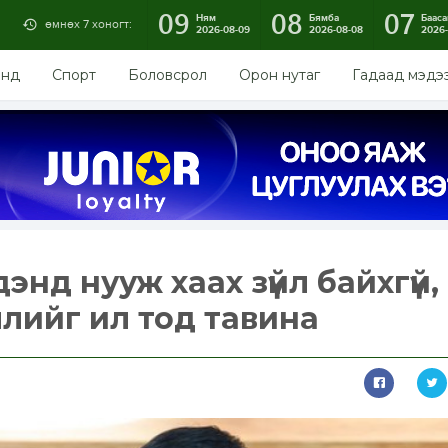
09
08
07
Ням
Бямба
Бааса
өмнөх 7 хоногт:
2026-08-09
2026-08-08
2026-
энд
Спорт
Боловсрол
Орон нутаг
Гадаад мэдэ
энд нууж хаах зүйл байхгүй,
лийг ил тод тавина