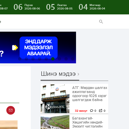
06
05
04
н
Пүрэв
Лхагва
Мягмар
08-07
2026-08-06
2026-08-05
2026-08-04
э
Шинэ мэдээ
АТГ: Мөрдөн шалгах
ажиллагаанд
одоогоор 1026 хэрэг
шалгагдаж байна
32 минут
0
0
Багахангай-
Хөшигийн хөндий-
Эмээлт чиглэлийн