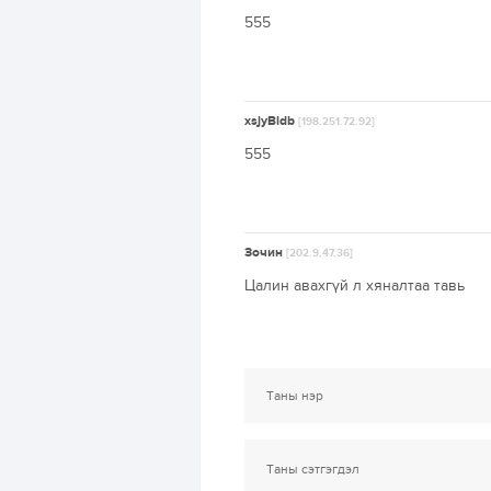
555
xsjyBldb
[198.251.72.92]
555
Зочин
[202.9.47.36]
Цалин авахгүй л хяналтаа тавь