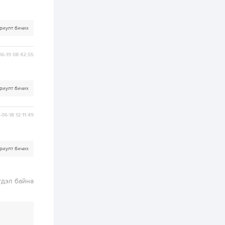
өргөдөлд санал авч
эхэлжээ
3 өдөр
2
0
Б.Түмэн-Өлзий: Олон
риулт бичих
улсад хуримтлуулсан
мэдлэг, туршлагаа эх
орныхоо хөгжилд
06-19 08:42:55
зориулна
3 өдөр
0
0
Алтны үнэ дөрвөн
улирал дараалан
риулт бичих
өсөж байна
06-18 12:11:49
3 өдөр
0
1
Худалдагч
Н.Амарзаяа:
Дэлгүүрийн 32
риулт бичих
хуудастай өрийн
дэвтэр долоо хоногт
л дүүрдэг
3 өдөр
0
0
гдэл байна
Б.Хулан дэлхийн
аварга боллоо