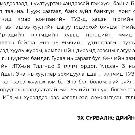
мэдээлэлд шүүлтүүртэй хандаасай гэж хүсч байна. 
тавина. Нууж хаагаад байх зүйл байхгүй. Хөрөнгө
өлөгчид ямар компанийн ТУЗ-д, хэдэн төгрөгий
г вэ гэдгээ хуулийн дагуу тодорхой бичдэг. Ний
ргэдийн төлөөлөгчдийн хувьд иргэдийн өмчид
ажиллаж байгаа. Энэ нь Өмчийн удирдлагын тухай
усад хууль журам, компанийн дүрэмд заасны дагуу
 гишүүнтэй байдаг. Гурав нь хараат бус. Өмчийн эзэ
 ИТХ-ын Төлөөлөгчдөөс 3 төлөөлөгч ордог. Үлдсэн 3 н
аг. Энэ нь хуулиар зохицуулагддаг. Төлөөлөгчид ТУЗ-ө
г хэн хэрэгжүүлэх юм бэ. Энэ бол боломжгүй зүйл.
т оруулах шаардлагатай. Би ТУЗ-ийн гишүүн болъё гэ
ИТХ-ын хуралдаанаар хэлэлцээд дэмжигдсэн төлөөл
ЭХ СУРВАЛЖ: ӨДРИЙ