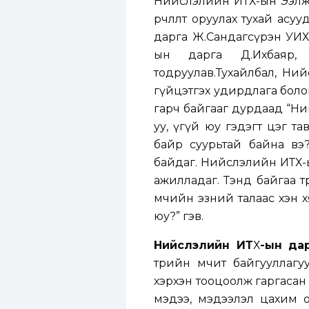
Нийслэлийн ИТХ-ын Ээлжит
өөрчлөлт оруулах тухай а
дарга Ж.Сандагсүрэн УИХ
ын дарга Д.Ихбаяр,
тодруулав.Тухайлбал, Ний
гүйцэтгэх удирдлага боло
гарч байгааг дурдаад “Ний
уу, үгүй юу гэдэгт цэг т
байр суурьтай байна вэ
байдаг. Нийслэлийн ИТХ-ы
ажилладаг. Тэнд байгаа тө
өмчийн эзний талаас хэн х
юу?” гэв.
Нийслэлийн ИТ
Х
-ын да
төрийн өмчит байгууллагуу
хэрхэн тооцоолж гаргасан 
мэдээ, мэдээлэл цахим ор