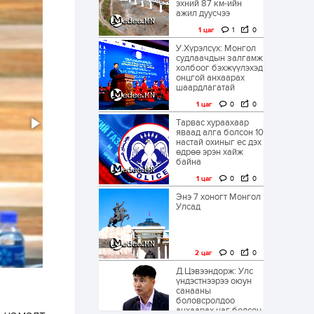
эхний 87 км-ийн
ажил дуусчээ
1 цаг
1
0
У.Хүрэлсүх: Монгол
судлаачдын залгамж
холбоог бэхжүүлэхэд
онцгой анхаарах
шаардлагатай
1 цаг
0
0
Тарвас хураахаар
яваад алга болсон 10
настай охиныг ес дэх
өдрөө эрэн хайж
байна
1 цаг
0
0
Энэ 7 хоногт Монгол
Улсад
2 цаг
0
0
Д.Цэвээндорж: Улс
үндэстнээрээ оюун
санааны
боловсролдоо
анхаарах цаг болсон