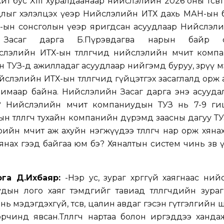
 бус XIII хуралдаанаар нийслэлийн 2026 оны төсөвт
суудлыг хэлэлцэх үеэр Нийслэлийн ИТХ дахь МАН-ын
-ын сонсголын үеэр яригдсан асуудлаар Нийслэли
 Засаг дарга Б.Пүрэвдагва нарын байр с
слэлийн ИТХ-ын төлөөлөгчид нийслэлийн өмчит ком
н ТУЗ-д ажилладаг асуудлаар нийгэмд буруу, зөрүү 
слэлийн ИТХ-ын төлөөлөгчид гүйцэтгэх засаглалд орж
авимаар байна. Нийслэлийн Засаг дарга энэ асууд
? Нийслэлийн өмчит компаниудын ТУЗ нь 7-9 ги
н төлөөлөгч тухайн компанийн дүрэмд заасны дагуу Т
рийн өмчит аж ахуйн нэгжүүдээ төлөөлөгч нар орж хяна
янах гээд байгаа юм бэ? Хяналтын систем чинь зөв ү
рга Д.Ихбаяр:
-Нэр ус, зураг хөрөггүй хаягнаас ни
дын лого хаяг тэмдгийг тавиад төлөөлөгчдийн зураг х
нь мэдэгдэхгүй, төсөв, цалин авдаг гэсэн гүтгэлгийн
чинд явсан.Төлөөлөгч нартаа болон иргэддээ ханда