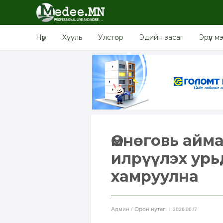
Нүүр
Хууль
Улстөр
Эдийн засаг
Эрүүл м
Өмнөговь айм
илрүүлэх урь
хамруулна
Aдмин / Орон нутаг
2026.06.17