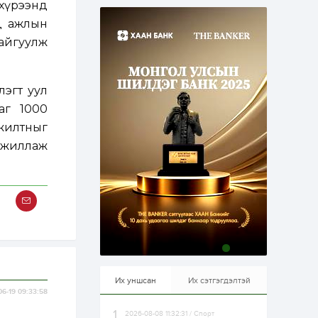
хүрээнд
эрхлэхэд таатай...
2 өдөр
1
0
д ажлын
Долдугаар сард
айгуулж
709.503 зөрчил
бүртгэгджээ
лэгт уул
2 өдөр
0
0
Цалинтай ээжийн 50
аг 1000
мянган төгрөгийн
жилтныг
тэтгэмжийг 500
мянгад хүргэх
ажиллаж
өргөдөлд санал авч
эхэлжээ
2 өдөр
2
0
Б.Түмэн-Өлзий: Олон
улсад хуримтлуулсан
мэдлэг, туршлагаа эх
орныхоо хөгжилд
зориулна
2 өдөр
0
0
Алтны үнэ дөрвөн
улирал дараалан
өсөж байна
Их уншсан
Их сэтгэгдэлтэй
06-19 09:33:58
2026-08-08 11:32:31 / Спорт
2 өдөр
0
1