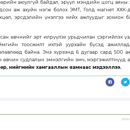
өрийн аюулгүй байдал, эрүүл мэндийн цогц аяны 
дсон аж ахуйн нэгж болох ЭМТ, Голд магнет ХХК-
цөл, эрсдэлийн үнэлгээ хийх ажлуудыг зохион б
сан өвчнийг эрт илрүүлэх урьдчилан сэргийлэх үз
аймгийн тоосжилт ихтэй уурхайн бүсэд ажиллад
өлөвлөөд байна. Энэ хүрээнд 6 дугаар сард 500 а
н өвчин судлалын эмнэлгийн эмч, мэргэжилтнүүд 
лмөр, нийгмийн хамгааллын яамнаас мэдээллээ.
2026-