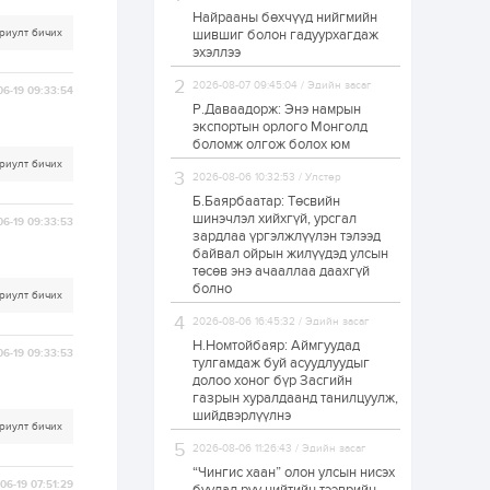
Найрааны бөхчүүд нийгмийн
Худалдагч
риулт бичих
шившиг болон гадуурхагдаж
Н.Амарзаяа:
эхэллээ
Дэлгүүрийн 32
хуудастай өрийн
дэвтэр долоо хоногт
2026-08-07 09:45:04 / Эдийн засаг
06-19 09:33:54
л дүүрдэг
Р.Даваадорж: Энэ намрын
2 өдөр
0
0
экспортын орлого Монголд
Б.Хулан дэлхийн
боломж олгож болох юм
аварга боллоо
риулт бичих
2026-08-06 10:32:53 / Улстөр
Б.Баярбаатар: Төсвийн
шинэчлэл хийхгүй, урсгал
06-19 09:33:53
2 өдөр
0
0
зардлаа үргэлжлүүлэн тэлээд
байвал ойрын жилүүдэд улсын
Р.Даваадорж: Энэ
намрын экспортын
төсөв энэ ачааллаа даахгүй
орлого Монголд
болно
риулт бичих
боломж олгож болох
юм
2026-08-06 16:45:32 / Эдийн засаг
2 өдөр
0
2
Н.Номтойбаяр: Аймгуудад
06-19 09:33:53
тулгамдаж буй асуудлуудыг
Автомашины улсын
долоо хоног бүр Засгийн
дугаар сондгой
газрын хуралдаанд танилцуулж,
тоогоор төгссөн бол
шийдвэрлүүлнэ
өнөөдөр шатахуун
риулт бичих
авна
2026-08-06 11:26:43 / Эдийн засаг
2 өдөр
0
0
“Чингис хаан” олон улсын нисэх
06-19 07:51:29
Н.Номтойбаяр: