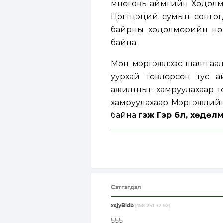
Өмнөговь аймгийн Хөдөлм
Цогтцэций сумын сонгог
байрны хөдөлмөрийн нөх
байна.
Мөн мэргэжлээс шалтгаал
уурхай төвлөрсөн тус 
ажилтныг хамруулахаар т
хамруулахаар Мэргэжлий
байна
гэж Гэр бүл, хөдө
Сэтгэгдэл
xsjyBldb
[198.251.72.92]
555