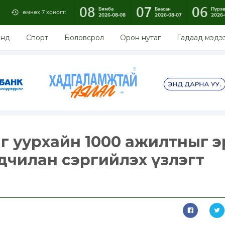
08
07
06
Бямба
Баасан
Пүрэ
өмнөх 7 хоногт:
2026-08-08
2026-08-07
2026-
энд
Спорт
Боловсрол
Орон нутаг
Гадаад мэдэ
аг уурхайн 1000 ажилтныг э
дчилан сэргийлэх үзлэгт