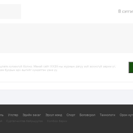
8
сэтгэ
лага хүлээхгүй болно. Манай сайт ХХЗХ-ны журмын дагуу зүй зохисгүй зарим үг,
дээ бусдын эрх ашгийг хүндэтгэн үзнэ үү.
уль
Улстөр
Эдийн засаг
Эрүүл мэнд
Спорт
Боловсрол
Технологи
Орон нут
ай
Сурталчилгаа байршуулах
Холбоо барих