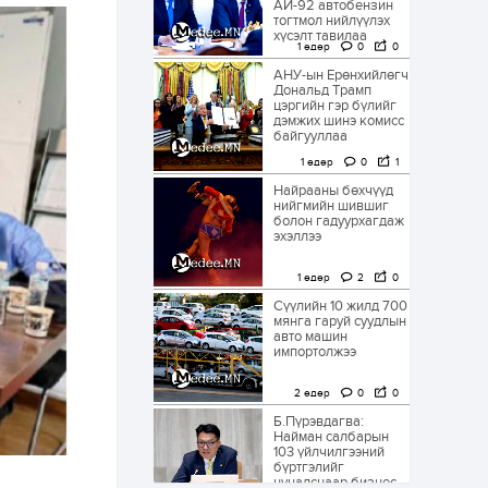
АИ-92 автобензин
тогтмол нийлүүлэх
хүсэлт тавилаа
1 өдөр
0
0
АНУ-ын Ерөнхийлөгч
Дональд Трамп
цэргийн гэр бүлийг
дэмжих шинэ комисс
байгууллаа
1 өдөр
0
1
Найрааны бөхчүүд
нийгмийн шившиг
болон гадуурхагдаж
эхэллээ
1 өдөр
2
0
Сүүлийн 10 жилд 700
мянга гаруй суудлын
авто машин
импортолжээ
2 өдөр
0
0
Б.Пүрэвдагва:
Найман салбарын
103 үйлчилгээний
бүртгэлийг
цуцалснаар бизнес