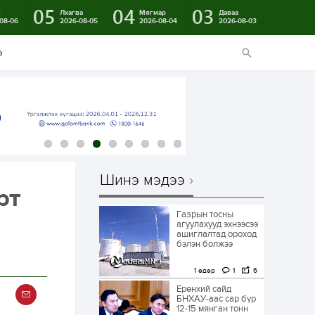
05
04
03
в
Лхагва
Мягмар
Даваа
08-06
2026-08-05
2026-08-04
2026-08-03
э
Шинэ мэдээ
рт
Газрын тосны
агуулахууд эхнээсээ
ашиглалтад ороход
бэлэн болжээ
1 өдөр
1
6
Ерөнхий сайд
БНХАУ-аас сар бүр
12-15 мянган тонн