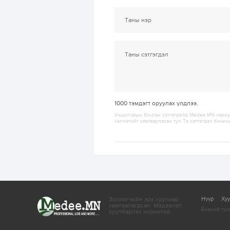
1000
тэмдэгт оруулах үлдлээ.
Уншигчдын бичсэн сэтгэгдэлд Medee.MN хариуц
хэллэгийг хязгаарласан тул Та сэтгэгдэл бичих
Зохиогчийн эрх хуулиар
Нүүр
Ху
хамгаалагдсан.
Мэдээлэл
Бидний тух
хуулбарлах хориотой.