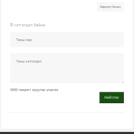
Хариулт бичих
8
сэтгэгдэл байна
1000
тэмдэгт оруулах үлдлээ.
Нийтлэх