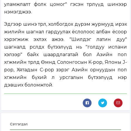
уламжлалт фолк цомог" гэсэн төрлүүд шинээр
нэмэгджээ.
Эдгээр шинэ төрөл, холбогдох дүрэм журмууд ирэх
жилийн шагнал гардуулах ёслолоос албан ёсоор
хэрэгжиж эхлэх ажээ. "Шилдэг латин дуу"
шагналд өрсөлдөх бүтээлүүд нь "голдуу испани
хэлээр" байх шаардлагатай бол Азийн поп
хөгжмийн төрөлд Өмнөд Солонгосын K-pop, Японы J-
pop, Хятадын C-pop зэрэг Азийн орнуудын поп
хөгжмийн бүхий л урсгалын бүтээлүүд нэр
дэвших боломжтой.
Сэтгэгдэл