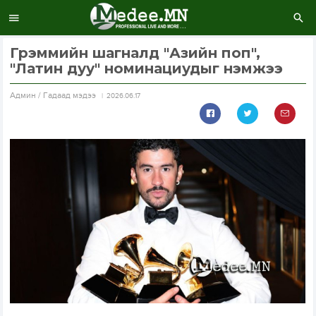
Грэммийн шагналд "Азийн поп",
"Латин дуу" номинациудыг нэмжээ
Aдмин / Гадаад мэдээ
2026.06.17