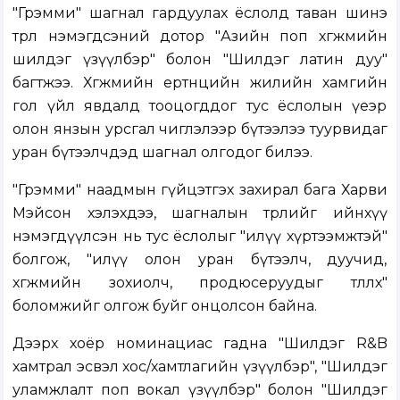
"Грэмми" шагнал гардуулах ёслолд таван шинэ
төрөл нэмэгдсэний дотор "Азийн поп хөгжмийн
шилдэг үзүүлбэр" болон "Шилдэг латин дуу"
багтжээ. Хөгжмийн ертөнцийн жилийн хамгийн
гол үйл явдалд тооцогддог тус ёслолын үеэр
олон янзын урсгал чиглэлээр бүтээлээ туурвидаг
уран бүтээлчдэд шагнал олгодог билээ.
"Грэмми" наадмын гүйцэтгэх захирал бага Харви
Мэйсон хэлэхдээ, шагналын төрлийг ийнхүү
нэмэгдүүлсэн нь тус ёслолыг "илүү хүртээмжтэй"
болгож, "илүү олон уран бүтээлч, дуучид,
хөгжмийн зохиолч, продюсеруудыг төлөөлөх"
боломжийг олгож буйг онцолсон байна.
Дээрх хоёр номинациас гадна "Шилдэг R&B
хамтрал эсвэл хос/хамтлагийн үзүүлбэр", "Шилдэг
уламжлалт поп вокал үзүүлбэр" болон "Шилдэг