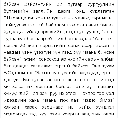
байсан Зайсангийн 32 дугаар сургуулийн
бүлгэмийн зөвлөлийн дарга, онц сурлагатан
Г.Наранцэцэг хожим тулгыг нь манаж, гэрийг нь
гийгүүлэх гэргий байх юм гэж хэн санах билээ.
Худалдаа үйлдвэрлэлийн дээд сургуульд бараа
судлалын багшаар 37 жил багшлахдаа “Уяач нөхрөө
дагаж 20 жил Яармагийн дэнж дээр ирсэн ч
наадам үзэж үзээгүй хүн гээд хүү маань бичсэн
байсан” гэхийг сонсоход эр нөхрийнхөө арын албыг
бат даадаг халамжит гэргий байжээ. Энэ тухай
Б.Содномцог “Захын сургуулийн хүүхдүүд ер нь
дэггүй. Би гурав авсан гэж хэлэхээсээ ичээд
хичээлээ их давтдаг байлаа. Энэ хүн намайг
хүмүүжлийн зөв зам руу их хөтөлсөн. Гэхдээ тэр үед
ирээдүйн хань маань гэж яаж мэдэх билээ”
хэмээн харах харцнаас нь хайр, хүндлэл
мэдрэгдэх тэд хүү, охин хоёрын аав, ээж, олон