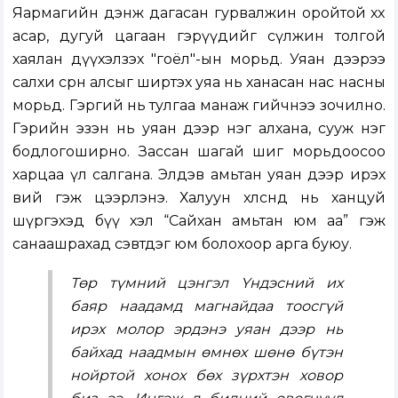
Яармагийн дэнж дагасан гурвалжин оройтой хөх
асар, дугуй цагаан гэрүүдийг сүлжин толгой
хаялан дүүхэлзэх "гоёл"-ын морьд. Уяан дээрээ
салхи сөрөн алсыг ширтэх уяа нь ханасан нас насны
морьд. Гэргий нь тулгаа манаж гийчнээ зочилно.
Гэрийн эзэн нь уяан дээр нэг алхана, сууж нэг
бодлогоширно. Зассан шагай шиг морьдоосоо
харцаа үл салгана. Элдэв амьтан уяан дээр ирэх
вий гэж цээрлэнэ. Халуун хөлсөнд нь ханцуй
шүргэхэд бүү хэл “Сайхан амьтан юм аа” гэж
санаашрахад сэвтдэг юм болохоор арга буюу.
Төр түмний цэнгэл Үндэсний их
баяр наадамд магнайдаа тоосгүй
ирэх молор эрдэнэ уяан дээр нь
байхад наадмын өмнөх шөнө бүтэн
нойртой хонох бөх зүрхтэн ховор