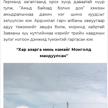
Германд хагалгаанд орох хүнд даваатай нүүр
тулж, “Амьд байхад болно доо” хэмээн
амьдралынхаа дахин нэг шинэ хуудсыг
эхлүүлсэн юм. Ардчилал гарч албаны хажуугаар
адуу тэжээхийг зөвшөөрөх болж, моринд хайртай
Завханы хүү нутгийнхаа нэрийг төрийн наадмын
зүлэг ногоон дэнжид түмэнтэй гаргасан юм.
“Хар азарга минь намайг Монголд
мандуулсан”