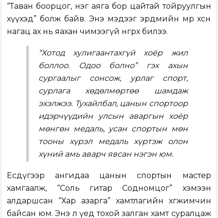
“Таван боорцог, нэг аяга бор цайтай тойруулгын
хүүхэд” болж байв. Энэ мэдээг эрдмийн мөр хөөсөн
нагац ах нь яахан чимээгүй өнгөрөөх билээ.
“Хотод хулигаантахгүй хоёр жил
боллоо. Одоо болно” гэх ахын
сургаалыг сонсож, урлаг спорт,
сурлага хөдөлмөртөө шамдаж
эхэлжээ. Тухайлбал, цанын спортоор
идэрчүүдийн улсын аваргын хоёр
мөнгөн медаль, усан спортын мөн
тооны хүрэл медаль хүртэж олон
хүний амь аварч явсан нэгэн юм.
Есдүгээр ангидаа цанын спортын мастер
хамгаалж, “Соль гитар Содномцог” хэмээн
алдаршсан “Хар азарга” хамтлагийн хөгжимчин
байсан юм. Энэ л үед тохой залган хамт суралцаж