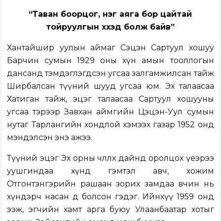
“Таван боорцог, нэг аяга бор цайтай
тойруулгын хүүхэд болж байв”
Хантайшир уулын аймаг Сэцэн Сартуул хошуу
Барчин сумын 1929 оны хүн амын тооллогын
дансанд тэмдэглэгдсэн угсаа залгамжилсан тайж
Ширбалсан түүний шууд угсаа юм. Эх талаасаа
Хатиган тайж, эцэг талаасаа Сартуул хошууны
угсаа тэрээр Завхан аймгийн Цэцэн-Уул сумын
нутаг Тарлангийн хондлой хэмээх газар 1952 онд
мэндэлсэн энэ ажээ.
Түүний эцэг Эх орны чөлөөлөх дайнд оролцох үеэрээ
уушгиндаа хүнд гэмтэл авч, хожим
Отгонтэнгэрийн рашаан зорих замдаа өвчин нь
хүндэрч насан өөд болсон гэдэг. Ийнхүү 1959 онд
ээж, эгчийн хамт арга буюу Улаанбаатар хотыг