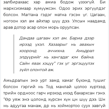
залбирахаас хар амиа бодож үзээгүй. Би
марксизмаар хүмүүжсэн. Одоо эрих эргүүлдэг
болсон. Магтана гэдэг матна гэсэн үг. Цагаан,
ногоон хэл ам айхтар шүү дээ. Улсын наадамд
арав дотор асар олон морь оруулсан.
Дандаа цагаан хэл ам. Бариа дээр
ирээд үхэл. Хазаарыг нь авахын
хооронд аччихна. Амьдрал
элдүүрийг нь хангадаг юм байна.
Сайн явах хэцүү” гэх үг эргэцүүлэх
зүйл олонтой аж.
Амьдралын энэ урт замд хамаг бүхэнд түшиг
болсон гэргий нь Тод манлай цолоо хүртээд
төрийн ордноос гарч ирэхэд ихэд бахархсан гэнэ.
“Өөрөө уяж энэ цолонд хүрсэн хүн цөөн шүү дээ. Шөнө
нь адуугаа манаж, өдөр нь хоймортоо суух завгүй