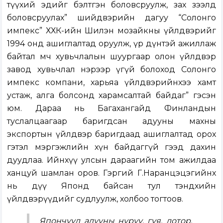
түүхий эдийг бэлтгэн боловсруулж, зах зээлд
боловсруулах” шийдвэрийн дагуу “Солонго
импекс” ХХК-ийн Шилэн мозайкны үйлдвэрийг
1994 онд ашиглалтад оруулж, үр дүнтэй ажиллаж
байтал өмч хувьчлалын шуургаар олон үйлдвэр
завод хувьчлал нэрээр үгүй болоход Солонго
импекс компани, харьяа үйлдвэрийнхээ хамт
устаж, алга болсонд харамсалтай байдаг” гэсэн
юм. Дараа нь Багахангайд Финландын
туслалцаагаар баригдсан адууны махны
экспортын үйлдвэр баригдаад ашиглалтад орох
гэтэл мэргэжлийн хүн байдаггүй гээд дахин
дуудлаа. Ийнхүү улсын дараагийн том ажилдаа
ханцуй шамлан оров. Гэргий Г.Наранцэцэгийнх
нь дүү Японд байсан тул тэндхийн
үйлдвэрүүдийг судлуулж, холбоо тогтоов.
Япончууд адууны нуруу, гуя, дотор,