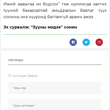
Ижий аавыгаа их бодсон” гэж нулимсаа залгих
түүний бахархалтай амьдралын баялаг түүх
сонины энэ нүүрэнд багтамгүй арвин ажээ.
Эх сурвалж: “Зууны мэдээ” сонин
Сэтгэгдэл
0
сэтгэгдэл байна