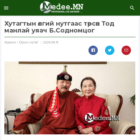
Хутагтын өлгий нутгаас төрсөн Тод
манлай уяач Б.Содномцог
Aдмин / Орон нутаг
2026.06.15