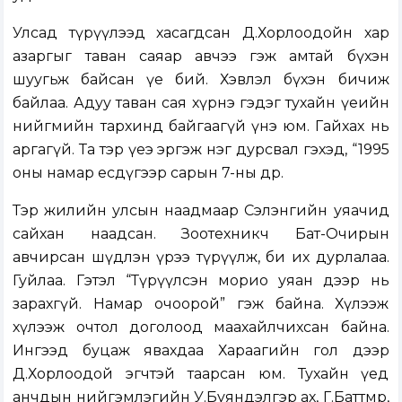
Улсад түрүүлээд хасагдсан Д.Хорлоодойн хар
азаргыг таван саяар авчээ гэж амтай бүхэн
шуугьж байсан үе бий. Хэвлэл бүхэн бичиж
байлаа. Адуу таван сая хүрнэ гэдэг тухайн үеийн
нийгмийн тархинд байгаагүй үнэ юм. Гайхах нь
аргагүй. Та тэр үеэ эргэж нэг дурсвал гэхэд, “1995
оны намар есдүгээр сарын 7-ны өдөр.
Тэр жилийн улсын наадмаар Сэлэнгийн уяачид
сайхан наадсан. Зоотехникч Бат-Очирын
авчирсан шүдлэн үрээ түрүүлж, би их дурлалаа.
Гуйлаа. Гэтэл “Түрүүлсэн морио уяан дээр нь
зарахгүй. Намар очоорой” гэж байна. Хүлээж
хүлээж очтол доголоод маахайлчихсан байна.
Ингээд буцаж явахдаа Хараагийн гол дээр
Д.Хорлоодой эгчтэй таарсан юм. Тухайн үед
анчдын нийгэмлэгийн У.Буяндэлгэр ах, Г.Баттөмөр,