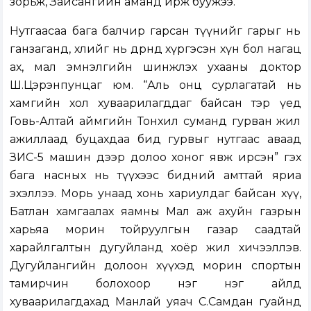
зорьж, Зайсангийн аманд ирж буужээ.
Нутгаасаа бага балчир гарсан түүнийг гарыг нь
ганзаганд, хөлийг нь дөрөөнд хүргэсэн хүн бол нагац
ах, мал эмнэлгийн шинжлэх ухааны доктор
Ш.Цэрэнпунцаг юм. “Аль онц сурлагатай нь
хамгийн хол хуваарилагддаг байсан тэр үед
Говь-Алтай аймгийн Тонхил суманд гурван жил
ажиллаад буцахдаа бид гурвыг нутгаас аваад
ЗИС-5 машин дээр долоо хоног явж ирсэн” гэх
бага насных нь түүхээс бидний амттай яриа
эхэллээ. Морь унаад хонь хариулдаг байсан хүү,
Батлан хамгаалах яамны Мал аж ахуйн газрын
харьяа морин тойруулгын газар саадтай
харайлгалтын дугуйланд хоёр жил хичээллэв.
Дугуйлангийн долоон хүүхэд морин спортын
тамирчин болохоор нэг нэг айлд
хуваарилагдахад Манлай уяач С.Самдан гуайнд