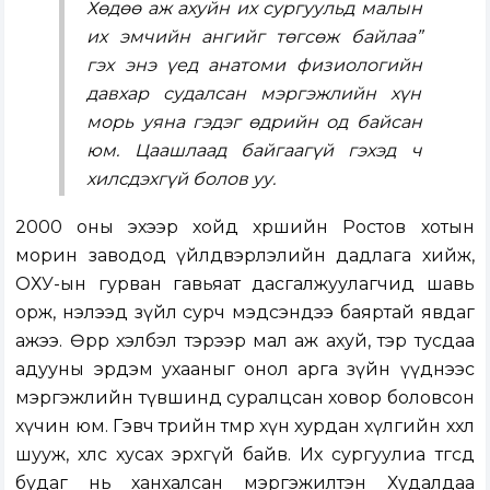
Хөдөө аж ахуйн их сургуульд малын
их эмчийн ангийг төгсөж байлаа”
гэх энэ үед анатоми физиологийн
давхар судалсан мэргэжлийн хүн
морь уяна гэдэг өдрийн од байсан
юм. Цаашлаад байгаагүй гэхэд ч
хилсдэхгүй болов уу.
2000 оны эхээр хойд хөршийн Ростов хотын
морин заводод үйлдвэрлэлийн дадлага хийж,
ОХУ-ын гурван гавьяат дасгалжуулагчид шавь
орж, нэлээд зүйл сурч мэдсэндээ баяртай явдаг
ажээ. Өөрөөр хэлбэл тэрээр мал аж ахуй, тэр тусдаа
адууны эрдэм ухааныг онол арга зүйн үүднээс
мэргэжлийн түвшинд суралцсан ховор боловсон
хүчин юм. Гэвч төрийн төмөр хүн хурдан хүлгийн хөхөл
шууж, хөлс хусах эрхгүй байв. Их сургуулиа төгсөөд
будаг нь ханхалсан мэргэжилтэн Худалдаа