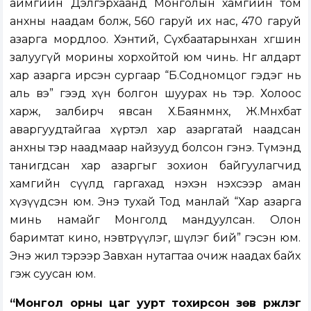
аймгийн Дэлгэрхаанд Монголын хамгийн том
анхны наадам болж, 560 гаруй их нас, 470 гаруй
азарга мордлоо. Хэнтий, Сүхбаатарынхан хөгшин
залуугүй морины хорхойтой юм чинь. Нөгөө алдарт
хар азарга ирсэн сургаар “Б.Содномцог гэдэг нь
аль вэ” гээд хүн болгон шуурах нь тэр. Холоос
харж, залбирч явсан Х.Баянмөнх, Ж.Мөнхбат
аваргуудтайгаа хүртэл хар азаргатай наадсан
анхны тэр наадмаар найзууд болсон гэнэ. Түмэнд
танигдсан хар азаргыг зохион байгуулагчид
хамгийн сүүлд гаргахад нэхэн нэхсээр аман
хүзүүдсэн юм. Энэ тухай Тод манлай “Хар азарга
минь намайг Монголд мандуулсан. Олон
баримтат кино, нэвтрүүлэг, шүлэг бий” гэсэн юм.
Энэ жил тэрээр Завхан нутагтаа очиж наадах байх
гэж суусан юм.
“Монгол орны цаг уурт тохирсон зөв үржүүлэг