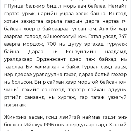
Г.Пунцагбалжир бид л морь авч байлаа. Намайг
гэртээ урьж, нарийн учраа хэлж байна. Ингээд
хотын захиргаа харьяа газрын дарга нартаа өгч
байсан хоёр өрөө байраараа тулсан юм. Анх би хар
азаргаа голоод ойшоогоогүй юм. Гэтэл улсад 747
азарга мордож, 700 нь дутуу эргэхэд түрүүлж
байна. Дараа нь Есөнзүйлийн наадамд
уралдахаар Эрдэнэсант дээр явж байхад нь
таарлаа. Би халмагхан ч байж. Гурван саяд авъя,
нэр дээрээ уралдуулна гэхэд дараа болъё гэхээр
нь больсон. Би өөрөө сайхан хээр морьтой байсан юм
чинь” гэхийг сонсоход тэрээр сайхан адууны
өртгийг санаанд нь хүргэж, гар татаж үзээгүй
нэгэн аж.
Жинхэнэ авсан, өгсөндөө өлзийтэй наймаа гэдэг энэ
болжээ. Ийнхүү 1996 оны хоёрдугаар сард Хэнтий