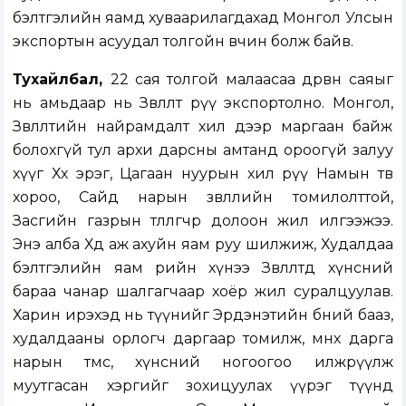
бэлтгэлийн яамд хуваарилагдахад Монгол Улсын
экспортын асуудал толгойн өвчин болж байв.
Тухайлбал,
22 сая толгой малаасаа дөрвөн саяыг
нь амьдаар нь Зөвлөлт рүү экспортолно. Монгол,
Зөвлөлтийн найрамдалт хил дээр маргаан байж
болохгүй тул архи дарсны амтанд ороогүй залуу
хүүг Хөх эрэг, Цагаан нуурын хил рүү Намын төв
хороо, Сайд нарын зөвлөлийн томилолттой,
Засгийн газрын төлөөлөгчөөр долоон жил илгээжээ.
Энэ алба Хөдөө аж ахуйн яам руу шилжиж, Худалдаа
бэлтгэлийн яам өөрийн хүнээ Зөвлөлтөд хүнсний
бараа чанар шалгагчаар хоёр жил суралцуулав.
Харин ирэхэд нь түүнийг Эрдэнэтийн бөөний бааз,
худалдааны орлогч даргаар томилж, өмнөх дарга
нарын төмс, хүнсний ногоогоо илжрүүлж
муутгасан хэргийг зохицуулах үүрэг түүнд