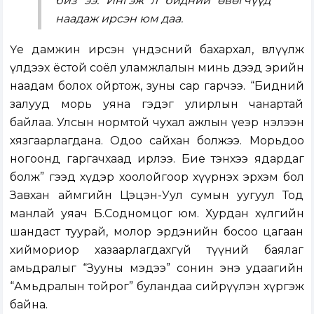
биз ээ. Ингэж л бидний өвөгчүүд
наадаж ирсэн юм даа.
Үе дамжин ирсэн үндэсний бахархал, өвлүүлж
үлдээх ёстой соёл уламжлалын минь дээд эрийн
наадам болох ойртож, зуны сар гарчээ. “Бидний
залууд морь уяна гэдэг улирлын чанартай
байлаа. Улсын нормтой чухал ажлын үеэр нэлээн
хязгаарлагдана. Одоо сайхан болжээ. Морьдоо
ногоонд гаргачхаад ирлээ. Бие тэнхээ ядардаг
болж” гээд хүдэр хоолойгоор хүүрнэх эрхэм бол
Завхан аймгийн Цэцэн-Уул сумын уугуул Тод
манлай уяач Б.Содномцог юм. Хурдан хүлгийн
шандаст туурай, молор эрдэнийн босоо цагаан
хиймориор хазаарлагдахгүй түүний баялаг
амьдралыг “Зууны мэдээ” сонин энэ удаагийн
“Амьдралын тойрог” буландаа сийрүүлэн хүргэж
байна.