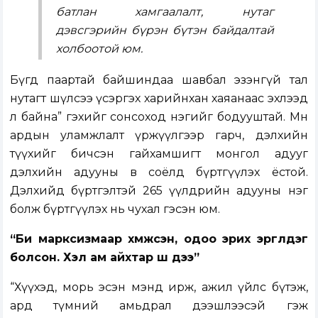
батлан хамгаалалт, нутаг
дэвсгэрийн бүрэн бүтэн байдалтай
холбоотой юм.
Бүгд паартай байшиндаа шавбал эзэнгүй тал
нутагт шүлсээ үсэргэх харийнхан хаяанаас эхлээд
л байна” гэхийг сонсоход нэгийг бодууштай. Мөн
ардын уламжлалт үржүүлгээр гарч, дэлхийн
түүхийг бичсэн гайхамшигт монгол адууг
дэлхийн адууны өв соёлд бүртгүүлэх ёстой.
Дэлхийд бүртгэлтэй 265 үүлдрийн адууны нэг
болж бүртгүүлэх нь чухал гэсэн юм.
“Би марксизмаар хүмүүжсэн, одоо эрих эргүүлдэг
болсон. Хэл ам айхтар шүү дээ”
“Хүүхэд, морь эсэн мэнд ирж, ажил үйлс бүтэж,
ард түмний амьдрал дээшлээсэй гэж