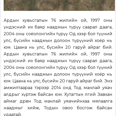
Ардын хувьсгалын 76 жилийн ой, 1997 оны
үндэсний их баяр наадмын түрүү саарал даага,
2004 оны соёолонгийн түрүү Од хээр бол түүний
улс, бүсийн наадмын долоон түрүүний хоёр нь
юм. Цаана нь улс, бүсийн 20 гаруй айраг бий.
Ардын хувьсгалын 76 жилийн ой, 1997 оны
үндэсний их баяр наадмын түрүү саарал даага,
2004 оны соёолонгийн түрүү Од хээр бол түүний
улс, бүсийн наадмын долоон түрүүний хоёр нь
юм. Цаана нь улс, бүсийн 20 гаруй айраг бий. Энэ
амжилтаараа тэрээр 2014 онд Тод манлай уяач
алдрыг хүртэж байсан юм. Хутагтын өлгий Завхан
аймаг дөрвөн Тод манлай уяачийнхаа мялаалга
наадмыг хийж, Тодын овоо босгож байсан
удаатай.