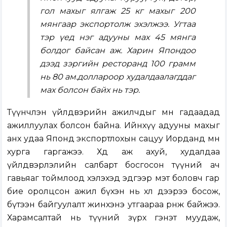
гол махыг ялгаж 25 кг махыг 200
мянгаар экспортолж эхэлжээ. Угтаа
тэр үед нэг адууны мах 45 мянга
болдог байсан аж. Харин Япондоо
дээд зэргийн ресторанд 100 грамм
нь 80 ам.доллароор худалдаалагддаг
мах болсон байх нь тэр.
Түүнчлэн үйлдвэрийн ажилчдыг мөн гадаадад
ажиллуулах болсон байна. Ийнхүү адууны махыг
анх удаа Японд экспортлохын сацуу Иорданд мөн
хурга гаргажээ. Хөдөө аж ахуй, худалдаа
үйлдвэрлэлийн салбарт босгосон түүний ач
гавьяаг тоймлоод хэлэхэд эдгээр мэт боловч гар
бие оролцсон ажил бүхэн нь хөл дээрээ босож,
бүтээн байгуулалт жинхэнэ утгаараа өрнөж байжээ.
Харамсалтай нь түүний зүрх гэнэт муудаж,