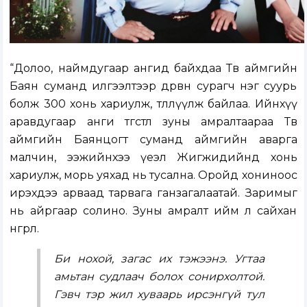
“Долоо, наймдугаар ангид байхдаа Төв аймгийн
Баян суманд илгээлтээр дөрвөн сурагч нэг суурь
болж 300 хонь хариулж, төллүүлж байлаа. Ийнхүү
аравдугаар анги төгстлөө зуны амралтаараа Төв
аймгийн Баянцогт суманд аймгийн аварга
малчин, ээжийнхээ үеэл Жигжидийнд хонь
хариулж, морь уяхад нь тусална. Оройд хониноос
ирэхдээ арваад тарвага ганзагалаатай. Заримыг
нь айргаар солино. Зуны амралт ийм л сайхан
өнгөрлөө.
Би нохой, загас их тэжээнэ. Угтаа
амьтан судлаач болох сонирхолтой.
Гэвч тэр жил хуваарь ирсэнгүй тул