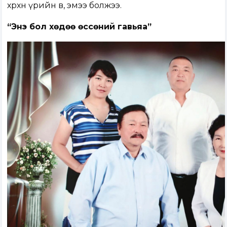
хөөрхөн үрийн өвөө, эмээ болжээ.
“Энэ бол хөдөө өссөний гавьяа”