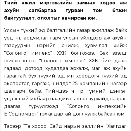
Түүний ажил мэргэжлийн замнал хөдөө аж
ахуйн салбартаа гурван том бүтээн
байгуулалт, ололтыг авчирсан юм.
Улсын түүхий эд бэлтгэлийн газар ажиллаж байх
үед нь ардчилал гарч улсын үйлдвэр аж ахуйн
газруудын нэрийг өөрчилж, хувьчлал хийж
"Солонго импекс" ХХК болгожээ. Зах зээлд
шилжсэнээр "Солонго импекс" ХХК бие дааж
гадаад, дотоод худалдаа эрхэлж, мал аж ахуйн
гаралтай бүх түүхий эд, мөн хоёрдогч түүхий эд
экспортод гаргаж, шилдэг 25 компанийн нэгээр
шалгарч байв. Тиймдээ ч төр түмний цэнгэл
үндэсний их баяр наадмын алтан зурхайд саарал
даагаа түрүүлгэхэд “Солонго импексийн
Б.Содномцог” гэх алдартай цоллуулж байсан юм.
Тэрээр “Төв хороо, Сайд нарын зөвлөлийн “Хаягдал