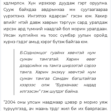
хөдөлмөрлөсөн. Хүн ирэхээр дуудаж гэрт оруулна.
Сууж байхдаа авдрынхаа өмнө суугаагаараа
үүрэглэнэ. Ингэтлээ ядарсан” гэсэн юм. Хахир
өвлийг өнөтэй давж хаврын тэргүүн сард уралдаж
ирсэн ард түмний наадгай бол морин уралдаан.
Уясан хүлгийнх нь тоос сүмбэр уулын оройд
хүрнэ гэдэг амьд хэрэг бүтэж байгаа юм.
Б.Содномцог гуайнх хөвчтэй нум
суман тамгатай. Харин өвөг
дээдсийнх нь тамга ширээтэй сэрээ
тамга. Харин энэхүү хөвчтэй нум
суман тамгаа Самдан багштайгаа
хээрээс олж “Бурханаас надад
илгээсэн” гэж шүтдэг байна.
“2004 оны улсын наадмаар цэвэр өөрөө морио уяж
түрүүлгээд, ач маань төрдөг жил би их баярласан.