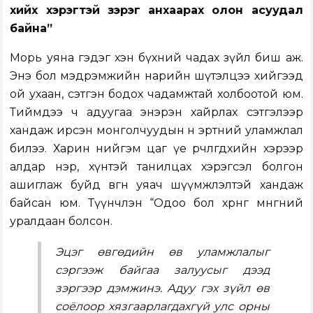
хийх хэрэгтэй зэрэг анхаарах олон асуудал
байна”
Морь уяна гэдэг хэн бүхний чадах зүйл биш аж.
Энэ бол мэдрэмжийн нарийн шүтэлцээ хийгээд
ой ухаан, сэтгэн бодох чадамжтай холбоотой юм.
Тиймдээ ч адуугаа энэрэн хайрлах сэтгэлээр
хандаж ирсэн монголчуудын өнө эртний уламжлал
билээ. Харин нийгэм цаг үе өөрчлөгдөхийн хэрээр
алдар нэр, хүнтэй танилцах хэрэгсэл болгон
ашиглаж буйд өвгөн уяач шүүмжлэлтэй хандаж
байсан юм. Түүнчлэн “Одоо бол хөрөнгө мөнгөний
уралдаан болсон.
Эцэг өвгөдийн өв уламжлалыг
сэргээж байгаа залуусыг дээд
зэргээр дэмжинэ. Адуу гэх зүйл өв
соёлоор хязгаарлагдахгүй улс орны