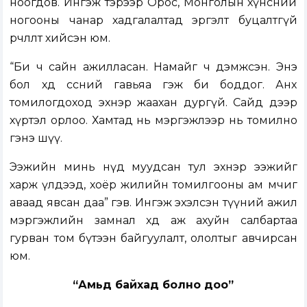
ноогдов. Ингэж тэрээр Орос, Монголын хүнсний
ногооны чанар хадгалалтад эргэлт буцалтгүй
өөрчлөлт хийсэн юм.
“Би ч сайн ажилласан. Намайг ч дэмжсэн. Энэ
бол хөдөө өссөний гавьяа гэж би боддог. Анх
томилогдоход эхнэр жаахан дургүй. Сайд дээр
хүртэл орлоо. Хамтад нь мэргэжлээр нь томилно
гэнэ шүү.
Ээжийн минь нүд муудсан тул эхнэр ээжийг
харж үлдээд, хоёр жилийн томилгооны ам мөчиг
аваад явсан даа” гэв. Ингэж эхэлсэн түүний ажил
мэргэжлийн замнал хөдөө аж ахуйн салбартаа
гурван том бүтээн байгуулалт, ололтыг авчирсан
юм.
“Амьд байхад болно доо”