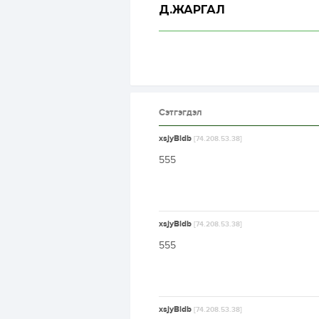
Д.ЖАРГАЛ
Сэтгэгдэл
xsjyBldb
[74.208.53.38]
555
xsjyBldb
[74.208.53.38]
555
xsjyBldb
[74.208.53.38]