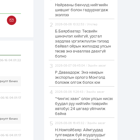
Найрааны бөхчүүд нийгмийн
Худалдагч
шившиг болон гадуурхагдаж
Н.Амарзаяа:
эхэллээ
Дэлгүүрийн 32
хуудастай өрийн
дэвтэр долоо хоногт
2026-08-06 10:32:53 / Улстөр
л дүүрдэг
Б.Баярбаатар: Төсвийн
1 өдөр
0
0
шинэчлэл хийхгүй, урсгал
Б.Хулан дэлхийн
зардлаа үргэлжлүүлэн тэлээд
аварга боллоо
байвал ойрын жилүүдэд улсын
төсөв энэ ачааллаа даахгүй
болно
06-16 04:01:22
1 өдөр
0
0
2026-08-07 09:45:04 / Эдийн засаг
Р.Даваадорж: Энэ намрын
Р.Даваадорж: Энэ
намрын экспортын
экспортын орлого Монголд
орлого Монголд
риулт бичих
боломж олгож болох юм
боломж олгож болох
юм
2026-08-06 11:26:43 / Эдийн засаг
06-16 04:01:17
1 өдөр
0
2
“Чингис хаан” олон улсын нисэх
буудал руу нийтийн тээврийн
Автомашины улсын
автобус 24 цагаар үйлчилж
дугаар сондгой
байна
тоогоор төгссөн бол
өнөөдөр шатахуун
риулт бичих
авна
2026-08-06 16:45:32 / Эдийн засаг
Н.Номтойбаяр: Аймгуудад
1 өдөр
0
0
тулгамдаж буй асуудлуудыг
06-16 04:01:17
Н.Номтойбаяр: