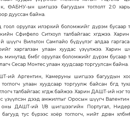
к, ӨАБНУ-ын шигшээ багуудын тоглолт 2:0 харь
оор дууссан байна.
д гоол оруулах илэрхий боломжийг дүрэм бусаар т
ийн Сфифело Ситхоул талбайгаас хөөгджээ. Харин
й шүүгч Вильтон Сампайо бүдүүлэг алдаа гаргаса
ийг харгалзан улаан хуудас үзүүлжээ. Харин ш
ь минутад бөмбөг оруулах боломжийг дүрэм бусаар 
агч Сесар Монтес улаан хуудсаар торгуулсан байна.
АШТ-ий Аргентин, Камеруны шигшээ багуудын хо
тоглогч улаан хуудсаар торгуулж байсан бөгөөд ту
огч талбайгаас хөөгдөж байжээ. Харин ДАШТ-ий нэг т
ас үзүүлсэн дээд амжилтыг Оросын шүүгч Валентин
6 оны ДАШТ-ий 1/8 шигшээгийн Португал, Ниде
багууд тус бүрээс хоёр тоглогч, нийт дөрвөн хөлбөм