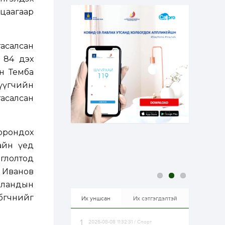
эрхлэхэд таатай...
1 өдөр
1
0
цаагаар
Долдугаар сард
709.503 зөрчил
бүртгэгджээ
асалсан
 84 дэх
1 өдөр
0
0
н Темба
Цалинтай ээжийн 50
мянган төгрөгийн
үүгчийн
тэтгэмжийг 500
мянгад хүргэх
тасалсан
өргөдөлд санал авч
эхэлжээ
1 өдөр
2
0
Б.Түмэн-Өлзий: Олон
орондох
улсад хуримтлуулсан
мэдлэг, туршлагаа эх
хайн үед
орныхоо хөгжилд
зориулна
оглолтод
1 өдөр
0
0
 Иванов
Алтны үнэ дөрвөн
рландын
улирал дараалан
өсөж байна
бөгчнийг
Их уншсан
Их сэтгэгдэлтэй
2026-08-08 11:32:31 / Спорт
1 өдөр
0
0