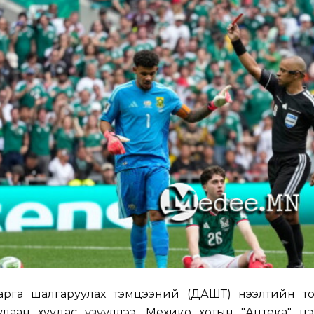
варга шалгаруулах тэмцээний (ДАШТ) нээлтийн то
лаан хуудас үзүүллээ. Мехико хотын "Ацтека" цэ