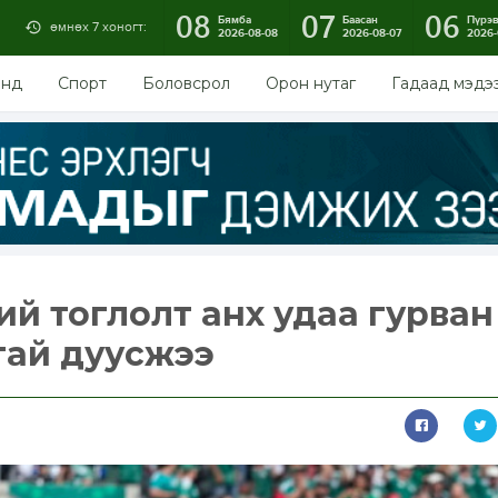
08
07
06
Бямба
Баасан
Пүрэ
өмнөх 7 хоногт:
2026-08-08
2026-08-07
2026-
энд
Спорт
Боловсрол
Орон нутаг
Гадаад мэдэ
й тоглолт анх удаа гурван
тай дуусжээ