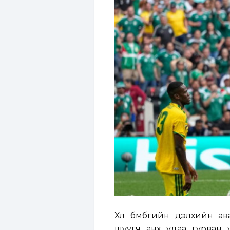
Хөл бөмбөгийн дэлхийн а
шүүгч анх удаа гурван у