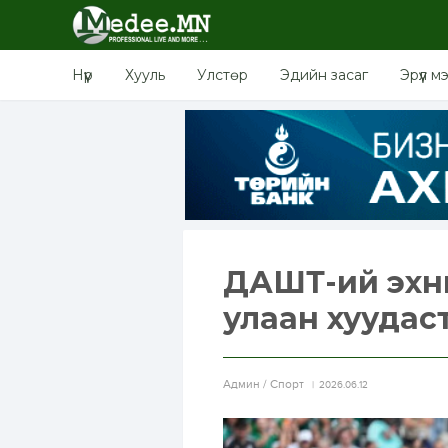
Нүүр
Хууль
Улстөр
Эдийн засаг
Эрүүл м
ДАШТ-ий эхни
улаан хуудас
Aдмин / Спорт
2026.06.12