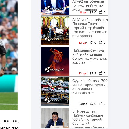
АИ-92 автобензин
тогтмол нийлүүлэх
хүсэлт тавилаа
11 цаг
0
0
АНУ-ын Ерөнхийлөгч
Дональд Трамп
цэргийн гэр бүлийг
дэмжих шинэ комисс
байгууллаа
12 цаг
0
0
Найрааны бөхчүүд
нийгмийн шившиг
болон гадуурхагдаж
эхэллээ
12 цаг
2
0
Сүүлийн 10 жилд 700
мянга гаруй суудлын
авто машин
импортолжээ
1 өдөр
0
0
Б.Пүрэвдагва:
Найман салбарын
103 үйлчилгээний
глолтод
бүртгэлийг
цуцалснаар бизнес
нгэлдэх