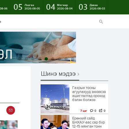
05
04
03
в
Лхагва
Мягмар
Даваа
08-06
2026-08-05
2026-08-04
2026-08-03
э
Шинэ мэдээ
Газрын тосны
агуулахууд эхнээсээ
ашиглалтад ороход
бэлэн болжээ
7 цаг
0
0
Ерөнхий сайд
БНХАУ-аас сар бүр
12-15 мянган тонн