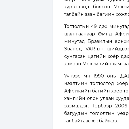
хүрээлэнд болсон Мекси
талбайн эзэн багийн хожл
Тоглолтын 49 дэх минута
шалтгаанаар Өмнөд Африк
минутад Бразилын ерөнхи
Званед VAR-ын шийдвэр
сунгасан цагийн хоёр дах
хэмээн Мексикийн хамгаал
Үүнээс өмнө 1990 оны Д
нээлтийн тоглолтод хоёр 
Африкийн багийн хоёр тогл
хамгийн олон улаан хууд
эзэмшдэг. Тэрбээр 200
багуудын тоглолтын үеэр 
талбайгаас хөөж байжээ.