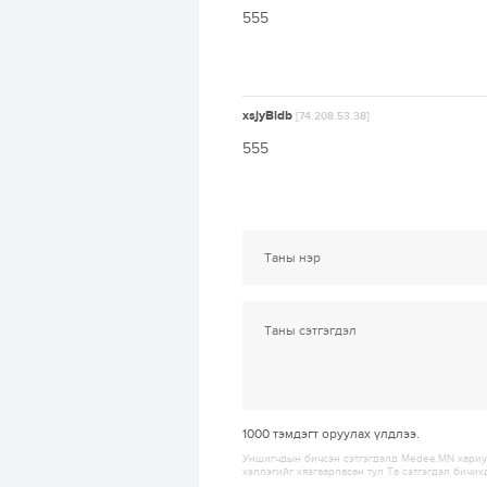
555
xsjyBldb
[74.208.53.38]
555
1000
тэмдэгт оруулах үлдлээ.
Уншигчдын бичсэн сэтгэгдэлд Medee.MN хариуц
хэллэгийг хязгаарласан тул Та сэтгэгдэл бичих