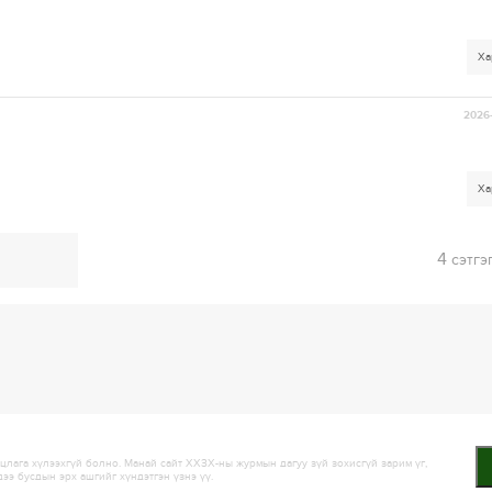
Ха
2026-
Ха
4
сэтгэ
лага хүлээхгүй болно. Манай сайт ХХЗХ-ны журмын дагуу зүй зохисгүй зарим үг,
дээ бусдын эрх ашгийг хүндэтгэн үзнэ үү.