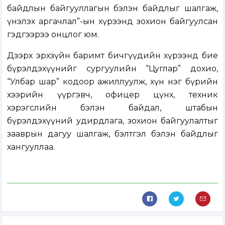
байдлын байгууллагын бэлэн байдлыг шалгаж,
үнэлэх аргачлал”-ын хүрээнд зохион байгуулсан
гэдгээрээ онцлог юм.
Дээрх эрхзүйн баримт бичгүүдийн хүрээнд бие
бүрэлдэхүүнийг сургуулийн “Цуглар” дохио,
“Улбар шар” кодоор ажиллуулж, хүн нэг бүрийн
хээрийн үүргэвч, офицер цүнх, техник
хэрэгслийн бэлэн байдал, штабын
бүрэлдэхүүний удирдлага, зохион байгуулалтыг
зааврын дагуу шалгаж, бэлтгэл бэлэн байдлыг
хангууллаа.