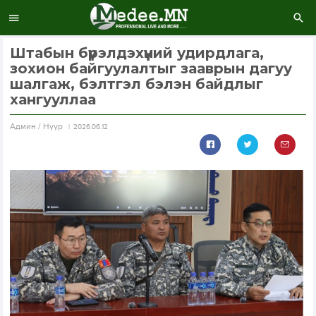
Штабын бүрэлдэхүүний удирдлага,
зохион байгуулалтыг зааврын дагуу
шалгаж, бэлтгэл бэлэн байдлыг
хангууллаа
Aдмин / Нүүр
2026.06.12