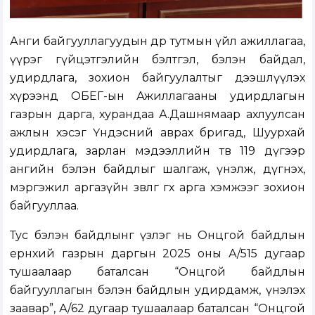
Анги байгууллагуудын өдөр тутмын үйл ажиллагаа,
үүрэг гүйцэтгэлийн бэлтгэл, бэлэн байдал,
удирдлага, зохион байгуулалтыг дээшлүүлэх
хүрээнд ОБЕГ-ын Ажиллагааны удирдлагын
газрын дарга, хурандаа А.Дашнямаар ахлуулсан
ажлын хэсэг Үндэсний аврах бригад, Шуурхай
удирдлага, зарлан мэдээллийн төв 119 дүгээр
ангийн бэлэн байдлыг шалгаж, үнэлж, дүгнэх,
мэргэжил аргазүйн зөвлөгөө өгөх арга хэмжээг зохион
байгууллаа.
Тус бэлэн байдлынг үзлэг нь Онцгой байдлын
ерөнхий газрын даргын 2025 оны А/515 дугаар
тушаалаар баталсан “Онцгой байдлын
байгууллагын бэлэн байдлын удирдамж, үнэлэх
заавар”, А/62 дугаар тушаалаар баталсан “Онцгой