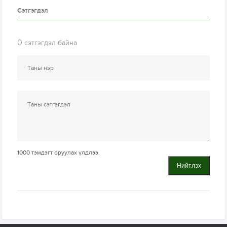
Сэтгэгдэл
0
сэтгэгдэл байна
1000
тэмдэгт оруулах үлдлээ.
Нийтлэх