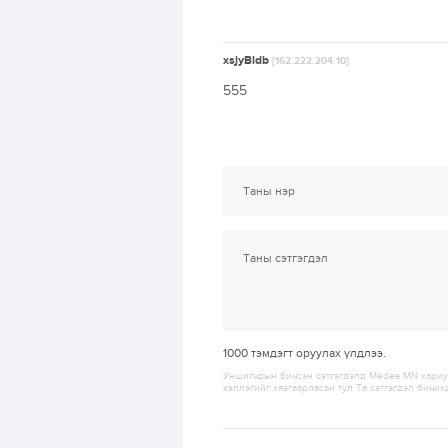
xsjyBldb
[162.222.204.10]
555
1000
тэмдэгт оруулах үлдлээ.
Уншигчдын бичсэн сэтгэгдэлд Medee.MN хариуц
хэллэгийг хязгаарласан тул Та сэтгэгдэл бичих