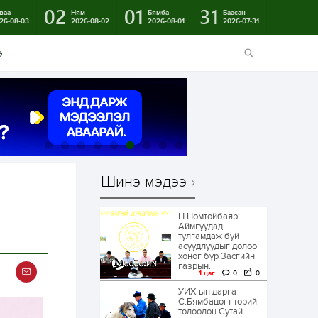
02
01
31
ваа
Ням
Бямба
Баасан
26-08-03
2026-08-02
2026-08-01
2026-07-31
э
Шинэ мэдээ
Н.Номтойбаяр:
Аймгуудад
тулгамдаж буй
асуудлуудыг долоо
хоног бүр Засгийн
газрын...
1 цаг
0
0
УИХ-ын дарга
С.Бямбацогт төрийг
төлөөлөн Сутай