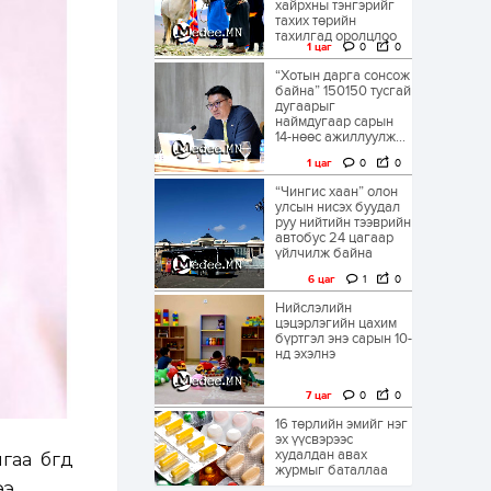
хайрхны тэнгэрийг
тахих төрийн
тахилгад оролцлоо
1 цаг
0
0
“Хотын дарга сонсож
байна” 150150 тусгай
дугаарыг
наймдугаар сарын
14-нөөс ажиллуулж...
1 цаг
0
0
“Чингис хаан” олон
улсын нисэх буудал
руу нийтийн тээврийн
автобус 24 цагаар
үйлчилж байна
6 цаг
1
0
Нийслэлийн
цэцэрлэгийн цахим
бүртгэл энэ сарын 10-
нд эхэлнэ
7 цаг
0
0
16 төрлийн эмийг нэг
эх үүсвэрээс
худалдан авах
а бөгөөд
журмыг баталлаа
э.