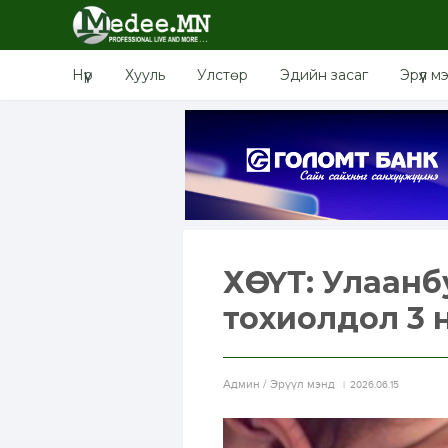
Нүүр
Хууль
Улстөр
Эдийн засаг
Эрүүл м
ХӨСҮТ: Улаан
тохиолдол 3 
Aдмин / Эрүүл мэнд
2026.06.15