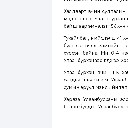
Халдварт өвчин судлалын 
мэдээллээр Улаанбурхан 
байдлаар эмнэлэгт 56 хүн 
Тухайлбал, нийслэлд 41 хү
бүлгээр өвчлөл хамгийн өн
хүрсэн байна. Мөн 0-4 на
Улаанбурханаар өвджээ. Хар
Улаанбурхан өвчин нь ха
халдварт өвчин юм. Улаанб
сумын эрүүл мэндийн төвд
Хэрвээ Улаанбурханы эср
болон бусдыг Улаанбурхан ө