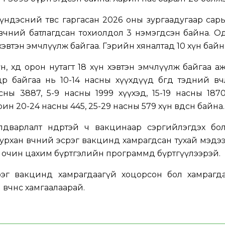
үндэсний төвөөс гаргасан 2026 оны зургаадугаар сар
өвчний батлагдсан тохиолдол 3 нэмэгдсэн байна. 
хэвтэн эмчлүүлж байгаа. Гэрийн хяналтад 10 хүн байн
н, хөдөө орон нутагт 18 хүн хэвтэн эмчлүүлж байгаа а
дөр байгаа нь 10-14 насны хүүхдүүд бөгөөд тэдний өвч
сны 3887, 5-9 насны 1999 хүүхэд, 15-19 насны 187
ин 20-24 насны 445, 25-29 насны 579 хүн өвдсөн байна.
лдварлалт өндөртэй ч вакцинаар сэргийлэгдэх бо
урхан өвчний эсрэг вакцинд хамрагдсан тухай мэдээл
өө очин цахим бүртгэлийн программд бүртгүүлээрэй.
эг вакцинд хамрагдаагүй хоцорсон бол хамрагдан 
вчнөөс хамгаалаарай.