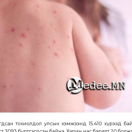
гдсан тохиолдол улсын хэмжээнд 15.410 хүрээд байга
гт 3093 бүртгэгдсэн байна. Харин нас баралт 20 болжэ