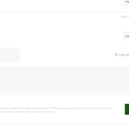
Ха
2026-
Ха
4
сэтгэ
лага хүлээхгүй болно. Манай сайт ХХЗХ-ны журмын дагуу зүй зохисгүй зарим үг,
дээ бусдын эрх ашгийг хүндэтгэн үзнэ үү.