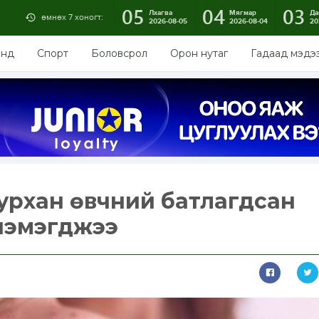
05
04
03
Лхагва
Мягмар
Да
өмнөх 7 хоногт:
2026-08-05
2026-08-04
20
энд
Спорт
Боловсрол
Орон нутаг
Гадаад мэдэ
бурхан өвчний батлагдсан
нэмэгджээ