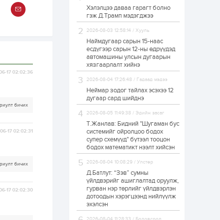
Хэлэлцээ даваа гарагт болно
ЗГ: Автобензин,
гэж Д.Трамп мэдэгджээ
дизель түлшний
онцгой албан
татварыг тэглэлээ
2026-08-03 12:58:14 / Хууль
Наймдугаар сарын 15-наас
есдүгээр сарын 12-ны өдрүүдэд
1 өдөр
2
0
автомашины улсын дугаарын
З.Мэндсайхан:
хязгаарлалт хийнэ
Хүнсний нөөцийг
06-17 02:02:36
бэлтгэх агуулах,
2026-08-04 17:26:48 / Гадаад мэдээ
зоорь бэлтгэх ААН-
үүдэд хөнгөлөлттэй
Неймар зодог тайлах эсэхээ 12
зээл олгоно
дугаар сард шийднэ
1 өдөр
1
0
риулт бичих
2026-08-05 11:49:38 / Эдийн засаг
Европ дахь
монголчуудын
Т.Жанлав: Бидний "Шугаман бус
соёлын наадам
системийг ойролцоо бодох
06-17 02:02:31
боллоо
супер схемүүд" бүтээл тооцон
бодох математикт нээлт хийсэн
1 өдөр
2
0
2026-08-04 10:08:29 / Улстөр
риулт бичих
Өнгөрсөн сард
Д.Батлут: “Зэв” сумны
1,439.2 кг үнэт
металл худалдан
үйлдвэрийг ашиглалтад оруулж,
авчээ
гурван нэр төрлийг үйлдвэрлэн
06-17 02:02:30
дотоодын хэрэгцээнд нийлүүлж
эхэлсэн
1 өдөр
0
0
Б.Найдалаа: Энэ
2026-08-04 11:28:33 / Боловсрол