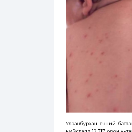
Улаанбурхан өвчний батла
нийслэлд 12.317, орон нута